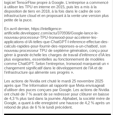
logiciel TensorFlow propre à Google. L'entreprise a commencé
à utiliser les TPU en interne en 2015, puis les a mis à la
disposition de tiers en 2018, à la fois dans le cadre de son
infrastructure cloud et en proposant à la vente une version plus
petite de la puce.
En avril dernier, https://intelligence-
artificielle.developpez.com/actu/370936/Google-lance-le-
nouveau-processeur-TPU-Ironwood-pour-accelerer-les-
applications-d-IA-telles-que-ChatGPT-l-inference-effectue-des-
calculs-rapides-pour-fournir-des-reponses-a-un-chatbot/, son
nouveau processeur TPU de septième génération, conçu pour
gérer à grande échelle les charges de travail d'inférence d'IA les
plus exigeantes, essentielles au fonctionnement de modèles
comme ChatGPT. Selon l'entreprise, Ironwood marquerait un «
changement significatif dans le développement de l'IA et de
l'infrastructure qui alimente ses progrès ».
Les actions de Nvidia ont chuté le mardi 25 novembre 2025
après que The Information ait rapporté que Meta envisageait
d'utiliser des puces conçues par Google. Les actions de Nvidia
ont chuté de 7 % avant de se redresser pour clôturer en baisse
de 4,3 % plus tard dans la journée. Alphabet, la société mère de
Google, a quant à elle enregistré une hausse de 4,2 % après un
rebond de plus de 6 % le lundi précédent.