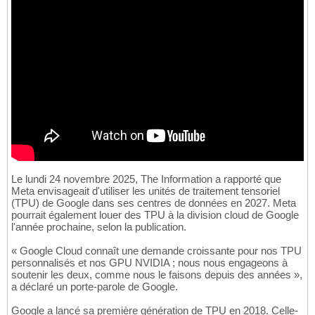
Le lundi 24 novembre 2025, The Information a rapporté que
Meta envisageait d'utiliser les unités de traitement tensoriel
(TPU) de Google dans ses centres de données en 2027. Meta
pourrait également louer des TPU à la division cloud de Google
l'année prochaine, selon la publication.
« Google Cloud connaît une demande croissante pour nos TPU
personnalisés et nos GPU NVIDIA ; nous nous engageons à
soutenir les deux, comme nous le faisons depuis des années »,
a déclaré un porte-parole de Google.
Google a lancé sa première génération de TPU en 2018. Celle-