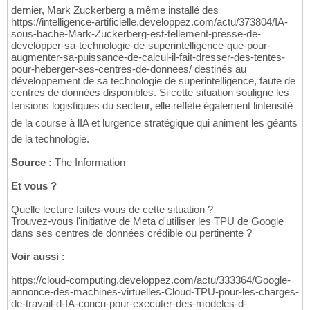
dernier, Mark Zuckerberg a même installé des
https://intelligence-artificielle.developpez.com/actu/373804/IA-
sous-bache-Mark-Zuckerberg-est-tellement-presse-de-
developper-sa-technologie-de-superintelligence-que-pour-
augmenter-sa-puissance-de-calcul-il-fait-dresser-des-tentes-
pour-heberger-ses-centres-de-donnees/ destinés au
développement de sa technologie de superintelligence, faute de
centres de données disponibles. Si cette situation souligne les
tensions logistiques du secteur, elle reflète également lintensité
de la course à lIA et lurgence stratégique qui animent les géants
de la technologie.
Source :
The Information
Et vous ?
Quelle lecture faites-vous de cette situation ?
Trouvez-vous l'initiative de Meta d'utiliser les TPU de Google
dans ses centres de données crédible ou pertinente ?
Voir aussi :
https://cloud-computing.developpez.com/actu/333364/Google-
annonce-des-machines-virtuelles-Cloud-TPU-pour-les-charges-
de-travail-d-IA-concu-pour-executer-des-modeles-d-