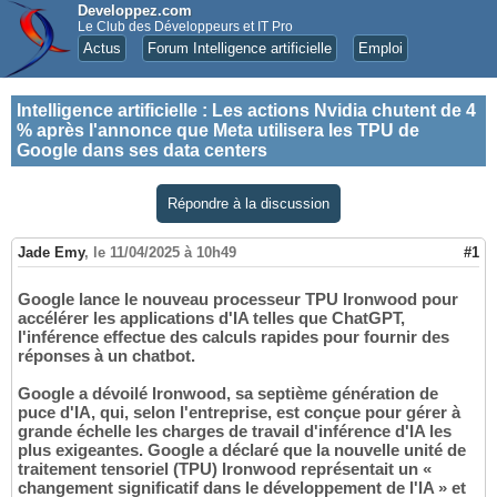
Developpez.com
Le Club des Développeurs et IT Pro
Actus
Forum Intelligence artificielle
Emploi
Intelligence artificielle
:
Les actions Nvidia chutent de 4
% après l'annonce que Meta utilisera les TPU de
Google dans ses data centers
Répondre à la discussion
Jade Emy
,
le 11/04/2025 à 10h49
#1
Google lance le nouveau processeur TPU Ironwood pour
accélérer les applications d'IA telles que ChatGPT,
l'inférence effectue des calculs rapides pour fournir des
réponses à un chatbot.
Google a dévoilé Ironwood, sa septième génération de
puce d'IA, qui, selon l'entreprise, est conçue pour gérer à
grande échelle les charges de travail d'inférence d'IA les
plus exigeantes. Google a déclaré que la nouvelle unité de
traitement tensoriel (TPU) Ironwood représentait un «
changement significatif dans le développement de l'IA » et