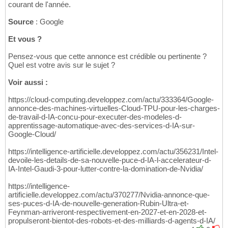
courant de l'année.
Source
: Google
Et vous ?
Pensez-vous que cette annonce est crédible ou pertinente ?
Quel est votre avis sur le sujet ?
Voir aussi :
https://cloud-computing.developpez.com/actu/333364/Google-
annonce-des-machines-virtuelles-Cloud-TPU-pour-les-charges-
de-travail-d-IA-concu-pour-executer-des-modeles-d-
apprentissage-automatique-avec-des-services-d-IA-sur-
Google-Cloud/
https://intelligence-artificielle.developpez.com/actu/356231/Intel-
devoile-les-details-de-sa-nouvelle-puce-d-IA-l-accelerateur-d-
IA-Intel-Gaudi-3-pour-lutter-contre-la-domination-de-Nvidia/
https://intelligence-
artificielle.developpez.com/actu/370277/Nvidia-annonce-que-
ses-puces-d-IA-de-nouvelle-generation-Rubin-Ultra-et-
Feynman-arriveront-respectivement-en-2027-et-en-2028-et-
propulseront-bientot-des-robots-et-des-milliards-d-agents-d-IA/