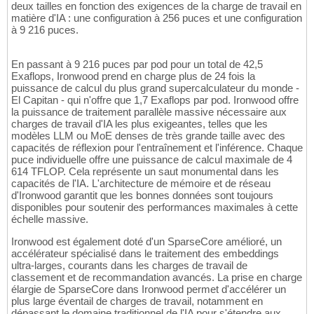
deux tailles en fonction des exigences de la charge de travail en
matière d'IA : une configuration à 256 puces et une configuration
à 9 216 puces.
En passant à 9 216 puces par pod pour un total de 42,5
Exaflops, Ironwood prend en charge plus de 24 fois la
puissance de calcul du plus grand supercalculateur du monde -
El Capitan - qui n'offre que 1,7 Exaflops par pod. Ironwood offre
la puissance de traitement parallèle massive nécessaire aux
charges de travail d'IA les plus exigeantes, telles que les
modèles LLM ou MoE denses de très grande taille avec des
capacités de réflexion pour l'entraînement et l'inférence. Chaque
puce individuelle offre une puissance de calcul maximale de 4
614 TFLOP. Cela représente un saut monumental dans les
capacités de l'IA. L'architecture de mémoire et de réseau
d'Ironwood garantit que les bonnes données sont toujours
disponibles pour soutenir des performances maximales à cette
échelle massive.
Ironwood est également doté d'un SparseCore amélioré, un
accélérateur spécialisé dans le traitement des embeddings
ultra-larges, courants dans les charges de travail de
classement et de recommandation avancés. La prise en charge
élargie de SparseCore dans Ironwood permet d'accélérer un
plus large éventail de charges de travail, notamment en
dépassant le domaine traditionnel de l'IA pour s'étendre aux