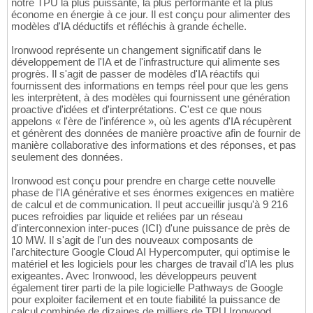
notre TPU la plus puissante, la plus performante et la plus
économe en énergie à ce jour. Il est conçu pour alimenter des
modèles d'IA déductifs et réfléchis à grande échelle.
Ironwood représente un changement significatif dans le
développement de l'IA et de l'infrastructure qui alimente ses
progrès. Il s'agit de passer de modèles d'IA réactifs qui
fournissent des informations en temps réel pour que les gens
les interprètent, à des modèles qui fournissent une génération
proactive d'idées et d'interprétations. C'est ce que nous
appelons « l'ère de l'inférence », où les agents d'IA récupèrent
et génèrent des données de manière proactive afin de fournir de
manière collaborative des informations et des réponses, et pas
seulement des données.
Ironwood est conçu pour prendre en charge cette nouvelle
phase de l'IA générative et ses énormes exigences en matière
de calcul et de communication. Il peut accueillir jusqu'à 9 216
puces refroidies par liquide et reliées par un réseau
d'interconnexion inter-puces (ICI) d'une puissance de près de
10 MW. Il s'agit de l'un des nouveaux composants de
l'architecture Google Cloud AI Hypercomputer, qui optimise le
matériel et les logiciels pour les charges de travail d'IA les plus
exigeantes. Avec Ironwood, les développeurs peuvent
également tirer parti de la pile logicielle Pathways de Google
pour exploiter facilement et en toute fiabilité la puissance de
calcul combinée de dizaines de milliers de TPU Ironwood.