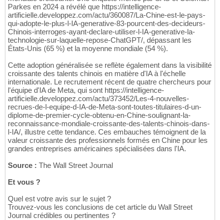
Parkes en 2024 a révélé que https://intelligence-
artificielle.developpez.com/actu/360087/La-Chine-est-le-pays-
qui-adopte-le-plus-l-IA-generative-83-pourcent-des-decideurs-
Chinois-interroges-ayant-declare-utiliser-l-IA-generative-la-
technologie-sur-laquelle-repose-ChatGPT/, dépassant les
États-Unis (65 %) et la moyenne mondiale (54 %).
Cette adoption généralisée se reflète également dans la visibilité
croissante des talents chinois en matière d'IA à l'échelle
internationale. Le recrutement récent de quatre chercheurs pour
l'équipe d'IA de Meta, qui sont https://intelligence-
artificielle.developpez.com/actu/373452/Les-4-nouvelles-
recrues-de-l-equipe-d-IA-de-Meta-sont-toutes-titulaires-d-un-
diplome-de-premier-cycle-obtenu-en-Chine-soulignant-la-
reconnaissance-mondiale-croissante-des-talents-chinois-dans-
l-IA/, illustre cette tendance. Ces embauches témoignent de la
valeur croissante des professionnels formés en Chine pour les
grandes entreprises américaines spécialisées dans l'IA.
Source :
The Wall Street Journal
Et vous ?
Quel est votre avis sur le sujet ?
Trouvez-vous les conclusions de cet article du Wall Street
Journal crédibles ou pertinentes ?