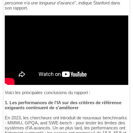
personne n'a une longueur d'avance
", indique Stanford dans
son rapport.
Voici les principales conclusions du rapport :
1. Les performances de l'IA sur des critères de référence
exigeants continuent de s'améliorer
En 2023, les chercheurs ont introduit de nouveaux benchmarks
- MMMU, GPQA, and SWE-bench - pour tester les limites des
systèmes d'IA avancés. Un an plus tard, les performances ont
fortement augmenté : les scores ont progressé de 18,8, 48,9 et