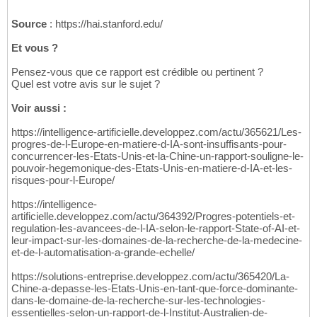
Source
: https://hai.stanford.edu/
Et vous ?
Pensez-vous que ce rapport est crédible ou pertinent ?
Quel est votre avis sur le sujet ?
Voir aussi :
https://intelligence-artificielle.developpez.com/actu/365621/Les-
progres-de-l-Europe-en-matiere-d-IA-sont-insuffisants-pour-
concurrencer-les-Etats-Unis-et-la-Chine-un-rapport-souligne-le-
pouvoir-hegemonique-des-Etats-Unis-en-matiere-d-IA-et-les-
risques-pour-l-Europe/
https://intelligence-
artificielle.developpez.com/actu/364392/Progres-potentiels-et-
regulation-les-avancees-de-l-IA-selon-le-rapport-State-of-AI-et-
leur-impact-sur-les-domaines-de-la-recherche-de-la-medecine-
et-de-l-automatisation-a-grande-echelle/
https://solutions-entreprise.developpez.com/actu/365420/La-
Chine-a-depasse-les-Etats-Unis-en-tant-que-force-dominante-
dans-le-domaine-de-la-recherche-sur-les-technologies-
essentielles-selon-un-rapport-de-l-Institut-Australien-de-