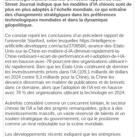
Street Journal indique que les modèles d'IA chinois sont de
plus en plus adoptés à l'échelle mondiale, ce qui entraîne
des changements stratégiques dans les préférences
technologiques mondiales et dans la dynamique
géopolitique.
Ce constat rejoint les conclusions d'un précédent rapport de
l'université Stanford, selon lesquelles https://intelligence-
artificielle.developpez.com/actu/370858/L-avance-des-Etats-
Unis-sur-la-Chine-en-matiere-d-IA-diminue-rapidement-la-
Chine-reduisant-l-ecart-de-performance-et-l-adoption-de-l-IA-
est-en-hausse-avec-78-pourcent-des-organisations-utilisant-l-
IA/ rapidement. Bien que les États-Unis continuent de dominer
les investissements privés dans l'IA (109,1 milliards de dollars
en 2024 contre 9,3 milliards pour la Chine), la Chine les
devance désormais en matière de publications et de brevets
dans ce domaine, alors que l'adoption de l'IA est en hausse
avec 78 % des organisations utilisant la technologie en 2024.
Autrefois considéré comme un concurrent lointain, le secteur
chinois de l'IA a fait des progrès remarquables, grâce à des
investissements massifs, un vaste réservoir de talents et un
soutien stratégique du gouvernement, ce qui le positionne
comme un rival redoutable sur la scène mondiale.
Les développements récents indiquent que les entreprises