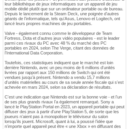
leur bibliothèque de jeux informatiques sur un appareil de jeu
mobile dédié plutôt que sur un ordinateur portable ou de bureau.
Depuis le lancement de la Steam Deck, une poignée d'autres
géants de l'informatique, tels qu'Asus, Lenovo et Logitech, ont
lancé leurs propres machines de jeu portables.
Valve - également connu comme le développeur de Team
Fortress, Dota et d'autres jeux vidéo populaires - est le leader
parmi ces rivaux du PC avec 48 % du marché des PC
portables en 2024, selon The Verge, citant des données de
l'International Data Corporation.
Toutefois, ces statistiques indiquent que le marché est loin
derrière Nintendo, avec un peu moins de 6 millions d'unités
livrées par rapport aux 150 millions de Switch qui ont été
vendues jusqu'à présent. Nintendo a vendu 15,7 millions
d'unités matérielles au cours de sa seule année fiscale qui s'est
achevée en mars 2024, selon sa déclaration de résultats.
C'est une indication que Nintendo est sur la bonne voie - et l'un
de ses plus grands rivaux l'a également remarqué. Sony a
lancé le PlayStation Portal en 2023, un appareil portable qui peut
diffuser des jeux à partir d'une PlayStation 5, de sorte que les
joueurs n'aient pas à monopoliser le téléviseur du salon
lorsqu'ils jouent. Microsoft, quant à lui, a poussé l'idée que
n'importe quel appareil peut être « une Xbox » en diffusant des