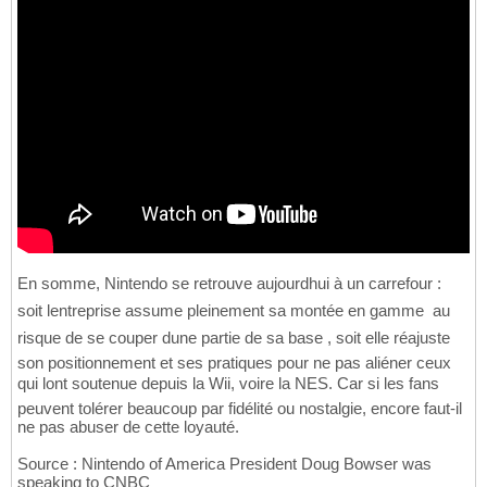
En somme, Nintendo se retrouve aujourdhui à un carrefour :
soit lentreprise assume pleinement sa montée en gamme  au
risque de se couper dune partie de sa base , soit elle réajuste
son positionnement et ses pratiques pour ne pas aliéner ceux
qui lont soutenue depuis la Wii, voire la NES. Car si les fans
peuvent tolérer beaucoup par fidélité ou nostalgie, encore faut-il
ne pas abuser de cette loyauté.
Source : Nintendo of America President Doug Bowser was
speaking to CNBC