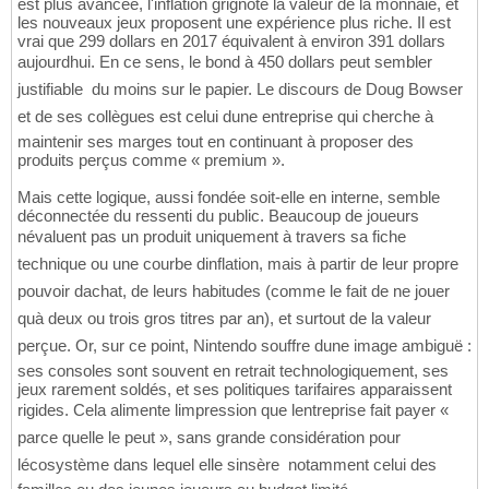
est plus avancée, l'inflation grignote la valeur de la monnaie, et
les nouveaux jeux proposent une expérience plus riche. Il est
vrai que 299 dollars en 2017 équivalent à environ 391 dollars
aujourdhui. En ce sens, le bond à 450 dollars peut sembler
justifiable  du moins sur le papier. Le discours de Doug Bowser
et de ses collègues est celui dune entreprise qui cherche à
maintenir ses marges tout en continuant à proposer des
produits perçus comme « premium ».
Mais cette logique, aussi fondée soit-elle en interne, semble
déconnectée du ressenti du public. Beaucoup de joueurs
névaluent pas un produit uniquement à travers sa fiche
technique ou une courbe dinflation, mais à partir de leur propre
pouvoir dachat, de leurs habitudes (comme le fait de ne jouer
quà deux ou trois gros titres par an), et surtout de la valeur
perçue. Or, sur ce point, Nintendo souffre dune image ambiguë :
ses consoles sont souvent en retrait technologiquement, ses
jeux rarement soldés, et ses politiques tarifaires apparaissent
rigides. Cela alimente limpression que lentreprise fait payer «
parce quelle le peut », sans grande considération pour
lécosystème dans lequel elle sinsère  notamment celui des