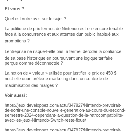
Et vous ?
Quel est votre avis sur le sujet ?
La politique de prix fermes de Nintendo est-elle encore tenable
face à la concurrence et aux attentes dun public habitué aux
promotions ?
Lentreprise ne risque-t-elle pas, à terme, déroder la confiance
de sa base historique en poursuivant une logique tarifaire
perçue comme déconnectée ?
La notion de « valeur » utilisée pour justifier le prix de 450 $
nest-elle quun prétexte marketing dans un contexte de
maximisation des marges ?
Voir aussi :
https://jeux.developpez.com/actu/347827/Nintendo-prevoirait-
de-sortir-une-console-nouvelle-generation-au-cours-du-second-
semestre-2024-cependant-la-question-de-la-retrocompatibilite-
avec-les-jeux-Nintendo-Switch-reste-floue/
https://jeux.developpez.com/actu/347827/Nintendo-prevoirait-