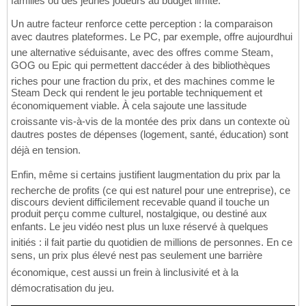
familles ou des jeunes joueurs au budget limité.
Un autre facteur renforce cette perception : la comparaison
avec dautres plateformes. Le PC, par exemple, offre aujourdhui
une alternative séduisante, avec des offres comme Steam,
GOG ou Epic qui permettent daccéder à des bibliothèques
riches pour une fraction du prix, et des machines comme le
Steam Deck qui rendent le jeu portable techniquement et
économiquement viable. À cela sajoute une lassitude
croissante vis-à-vis de la montée des prix dans un contexte où
dautres postes de dépenses (logement, santé, éducation) sont
déjà en tension.
Enfin, même si certains justifient laugmentation du prix par la
recherche de profits (ce qui est naturel pour une entreprise), ce
discours devient difficilement recevable quand il touche un
produit perçu comme culturel, nostalgique, ou destiné aux
enfants. Le jeu vidéo nest plus un luxe réservé à quelques
initiés : il fait partie du quotidien de millions de personnes. En ce
sens, un prix plus élevé nest pas seulement une barrière
économique, cest aussi un frein à linclusivité et à la
démocratisation du jeu.