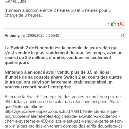
GameCube
(rumeur) autonomie entre 2 heures 30 et 6 heures pour 1
charge de 3 heures.
1
0
Anthony
,
le 12/06/2025 à 10h42
#4
La Switch 2 de Nintendo est la console de jeux vidéo qui
s'est vendue le plus rapidement de tous les temps, avec un
record de 3,5 millions d'unités vendues en seulement
quatre jours
Nintendo a annoncé avoir vendu plus de 3,5 millions
d'unités de sa console phare Switch 2 au cours des quatre
jours qui ont suivi son lancement, établissant ainsi un
nouveau record pour l'entreprise.
Bien que la Switch 2 enregistre des ventes record, son prix de
450 dollars continue de susciter des réactions mitigées. Alors
que Nintendo affirme
https://jeux.developpez.com/actu/370841/Nintendo-explique-
pourquoi-le-materiel-et-les-logiciels-de-la-Switch-2-coutent-si-
cher-le-systeme-a-450-dollars-n-est-pas-vendu-a-perte-et-son-
prix-n-a-pas-ete-fixe-en-tenant-compte-des-tarifs-douaniers/ et