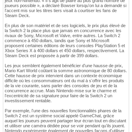
jeux non-Nintendo. « Il s'agit de plaire au plus grand nombre de
joueurs possible », a déclaré Bowser lorsqu'on lui a demandé si
l'accent mis sur les titres tiers visait à courtiser les fans de
Steam Deck.
En plus de son matériel et de ses logiciels, le prix plus élevé de
la Switch 2 la place plus que jamais en concurrence avec les
rivaux de Sony, Microsoft et Valve, entre autres. La Switch 2
commence à 450 dollars, tandis que Sony et Microsoft
proposent certaines éditions de leurs consoles PlayStation 5 et
Xbox Series X à 400 dollars et 450 dollars, respectivement. La
Steam Deck est proposée à partir de 399 dollars.
Les jeux semblent également bénéficier d'une hausse de prix,
Mario Kart World coûtant la somme astronomique de 80 dollars.
Cette hausse de prix intervient dans un contexte économique
difficile où les consommateurs ont du mal à s'offrir les produits
de la vie courante, sans parler des consoles de jeu et de la
concurrence accrue. Mais Nintendo mise sur le charme et
l'excentricité de sa signature pour faire de la Switch 2 un
investissement rentable.
Par exemple, l'une des nouvelles fonctionnalités phares de la
Switch 2 est un système social appelé GameChat, grâce
auquel les joueurs peuvent partager leur écran tout en discutant
et utiliser une caméra dédiée pour se voir pendant qu'ils jouent.
Nintendo expérimente également de nouvelles façons d'utiliser