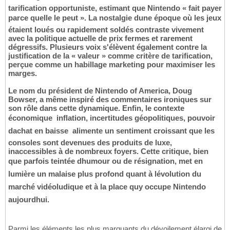
tarification opportuniste, estimant que Nintendo « fait payer
parce quelle le peut ». La nostalgie dune époque où les jeux
étaient loués ou rapidement soldés contraste vivement
avec la politique actuelle de prix fermes et rarement
dégressifs. Plusieurs voix s'élèvent également contre la
justification de la « valeur » comme critère de tarification,
perçue comme un habillage marketing pour maximiser les
marges.
Le nom du président de Nintendo of America, Doug
Bowser, a même inspiré des commentaires ironiques sur
son rôle dans cette dynamique. Enfin, le contexte
économique  inflation, incertitudes géopolitiques, pouvoir
dachat en baisse  alimente un sentiment croissant que les
consoles sont devenues des produits de luxe,
inaccessibles à de nombreux foyers. Cette critique, bien
que parfois teintée dhumour ou de résignation, met en
lumière un malaise plus profond quant à lévolution du
marché vidéoludique et à la place quy occupe Nintendo
aujourdhui.
Parmi les éléments les plus marquants du dévoilement élargi de