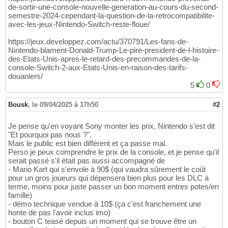
de-sortir-une-console-nouvelle-generation-au-cours-du-second-
semestre-2024-cependant-la-question-de-la-retrocompatibilite-
avec-les-jeux-Nintendo-Switch-reste-floue/
https://jeux.developpez.com/actu/370791/Les-fans-de-
Nintendo-blament-Donald-Trump-Le-pire-president-de-l-histoire-
des-Etats-Unis-apres-le-retard-des-precommandes-de-la-
console-Switch-2-aux-Etats-Unis-en-raison-des-tarifs-
douaniers/
5
0
Bousk
,
le 09/04/2025 à 17h50
#2
Je pense qu'en voyant Sony monter les prix, Nintendo s'est dit
"Et pourquoi pas nous ?".
Mais le public est bien différent et ça passe mal.
Perso je peux comprendre le prix de la console, et je pense qu'il
serait passé s'il était pas aussi accompagné de
- Mario Kart qui s'envole à 90$ (qui vaudra sûrement le coût
pour un gros joueurs qui dépensera bien plus pour les DLC à
terme, moins pour juste passer un bon moment entres potes/en
famille)
- démo technique vendue à 10$ (ça c'est franchement une
honte de pas l'avoir inclus imo)
- bouton C teasé depuis un moment qui se trouve être un