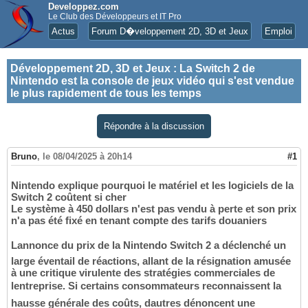
Developpez.com
Le Club des Développeurs et IT Pro
Actus
Forum D�veloppement 2D, 3D et Jeux
Emploi
Développement 2D, 3D et Jeux
:
La Switch 2 de
Nintendo est la console de jeux vidéo qui s'est vendue
le plus rapidement de tous les temps
Répondre à la discussion
Bruno
,
le 08/04/2025 à 20h14
#1
Nintendo explique pourquoi le matériel et les logiciels de la
Switch 2 coûtent si cher
Le système à 450 dollars n'est pas vendu à perte et son prix
n'a pas été fixé en tenant compte des tarifs douaniers
Lannonce du prix de la Nintendo Switch 2 a déclenché un
large éventail de réactions, allant de la résignation amusée
à une critique virulente des stratégies commerciales de
lentreprise. Si certains consommateurs reconnaissent la
hausse générale des coûts, dautres dénoncent une