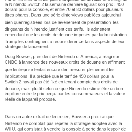
la Nintendo Switch 2 la semaine dernière figurait son prix : 450
dollars pour la console, et entre 70 et 80 dollars pour plusieurs
titres phares. Dans une série dinterviews publiées aujourdhui 
bien quenregistrées lors de lévénement de présentation  les
dirigeants de Nintendo justifient ces tarifs. Ils admettent
cependant que les droits de douane imposés par ladministration
Trump les contraignent à reconsidérer certains aspects de leur
stratégie de lancement.
Doug Bowser, président de Nintendo of America, a réagi sur
CNBC à lannonce des nouveaux droits de douane en affirmant
que lentreprise tentait encore den mesurer pleinement les
implications. Il a précisé que le tarif de 450 dollars pour la
Switch 2 navait pas été fixé en tenant compte des droits de
douane, mais plutôt selon ce que Nintendo estime être un bon
équilibre entre le prix perçu par les consommateurs et la valeur
réelle de lappareil proposé.
Dans un autre extrait de lentretien, Bowser a précisé que
Nintendo ne comptait pas répéter la stratégie adoptée avec la
Wii U, qui consistait à vendre la console à perte dans lespoir de