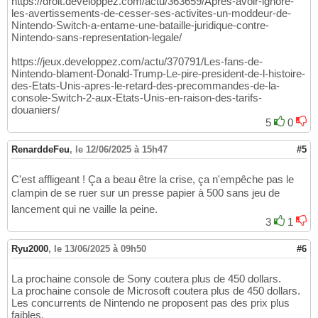
https://droit.developpez.com/actu/363659/Apres-avoir-ignore-
les-avertissements-de-cesser-ses-activites-un-moddeur-de-
Nintendo-Switch-a-entame-une-bataille-juridique-contre-
Nintendo-sans-representation-legale/
https://jeux.developpez.com/actu/370791/Les-fans-de-
Nintendo-blament-Donald-Trump-Le-pire-president-de-l-histoire-
des-Etats-Unis-apres-le-retard-des-precommandes-de-la-
console-Switch-2-aux-Etats-Unis-en-raison-des-tarifs-
douaniers/
5
0
RenarddeFeu
,
le 12/06/2025 à 15h47
#5
C'est affligeant ! Ça a beau être la crise, ça n'empêche pas le
clampin de se ruer sur un presse papier à 500 sans jeu de
lancement qui ne vaille la peine.
3
1
Ryu2000
,
le 13/06/2025 à 09h50
#6
La prochaine console de Sony coutera plus de 450 dollars.
La prochaine console de Microsoft coutera plus de 450 dollars.
Les concurrents de Nintendo ne proposent pas des prix plus
faibles.