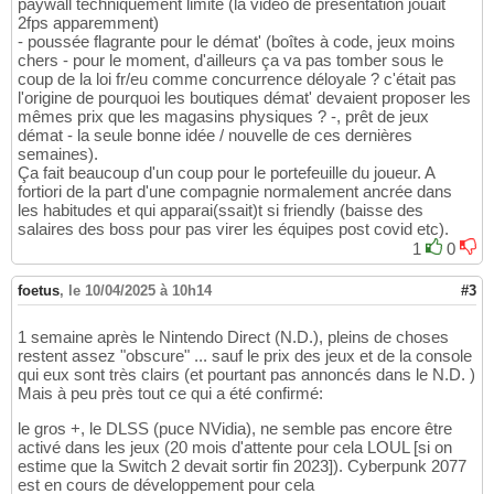
paywall techniquement limite (la vidéo de présentation jouait
2fps apparemment)
- poussée flagrante pour le démat' (boîtes à code, jeux moins
chers - pour le moment, d'ailleurs ça va pas tomber sous le
coup de la loi fr/eu comme concurrence déloyale ? c'était pas
l'origine de pourquoi les boutiques démat' devaient proposer les
mêmes prix que les magasins physiques ? -, prêt de jeux
démat - la seule bonne idée / nouvelle de ces dernières
semaines).
Ça fait beaucoup d'un coup pour le portefeuille du joueur. A
fortiori de la part d'une compagnie normalement ancrée dans
les habitudes et qui apparai(ssait)t si friendly (baisse des
salaires des boss pour pas virer les équipes post covid etc).
1
0
foetus
,
le 10/04/2025 à 10h14
#3
1 semaine après le Nintendo Direct (N.D.), pleins de choses
restent assez "obscure" ... sauf le prix des jeux et de la console
qui eux sont très clairs (et pourtant pas annoncés dans le N.D. )
Mais à peu près tout ce qui a été confirmé:
le gros +, le DLSS (puce NVidia), ne semble pas encore être
activé dans les jeux (20 mois d'attente pour cela LOUL [si on
estime que la Switch 2 devait sortir fin 2023]). Cyberpunk 2077
est en cours de développement pour cela