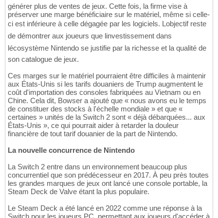
générer plus de ventes de jeux. Cette fois, la firme vise à
préserver une marge bénéficiaire sur le matériel, même si celle-
ci est inférieure à celle dégagée par les logiciels. Lobjectif reste
de démontrer aux joueurs que linvestissement dans
lécosystème Nintendo se justifie par la richesse et la qualité de
son catalogue de jeux.
Ces marges sur le matériel pourraient être difficiles à maintenir
aux États-Unis si les tarifs douaniers de Trump augmentent le
coût d'importation des consoles fabriquées au Vietnam ou en
Chine. Cela dit, Bowser a ajouté que « nous avons eu le temps
de constituer des stocks à l'échelle mondiale » et que «
certaines » unités de la Switch 2 sont « déjà débarquées... aux
États-Unis », ce qui pourrait aider à retarder la douleur
financière de tout tarif douanier de la part de Nintendo.
La nouvelle concurrence de Nintendo
La Switch 2 entre dans un environnement beaucoup plus
concurrentiel que son prédécesseur en 2017. À peu près toutes
les grandes marques de jeux ont lancé une console portable, la
Steam Deck de Valve étant la plus populaire.
Le Steam Deck a été lancé en 2022 comme une réponse à la
Switch pour les joueurs PC, permettant aux joueurs d'accéder à