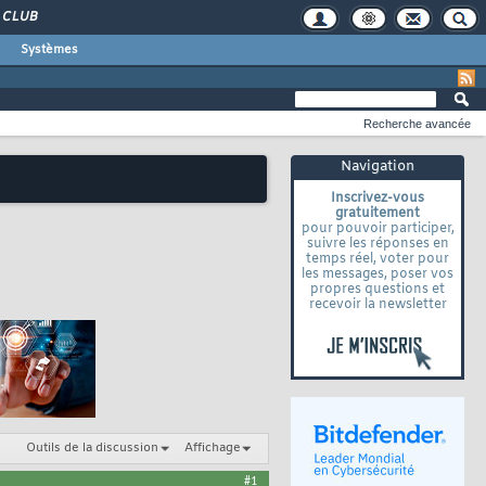
CLUB
Systèmes
Recherche avancée
Navigation
Inscrivez-vous
gratuitement
pour pouvoir participer,
suivre les réponses en
temps réel, voter pour
les messages, poser vos
propres questions et
recevoir la newsletter
Outils de la discussion
Affichage
#1