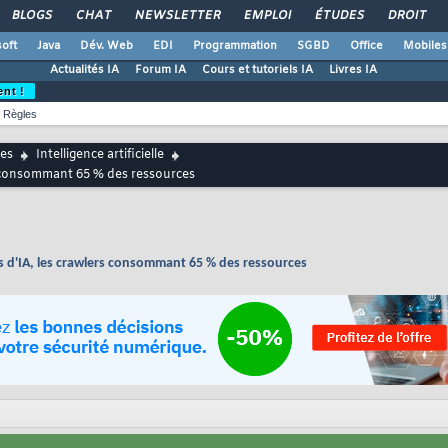
BLOGS
CHAT
NEWSLETTER
EMPLOI
ÉTUDES
DROIT
oft
Java
Dév. Web
EDI
Programmation
SGBD
Office
Mobiles
Actualités IA
Forum IA
Cours et tutoriels IA
Livres IA
ent !
Règles
es
Intelligence artificielle
rs consommant 65 % des ressources
s d'IA, les crawlers consommant 65 % des ressources