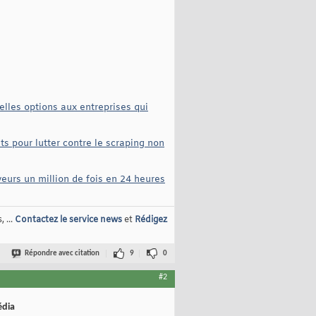
lles options aux entreprises qui
ts pour lutter contre le scraping non
veurs un million de fois en 24 heures
 ...
Contactez le service news
et
Rédigez
Répondre avec citation
9
0
#2
édia