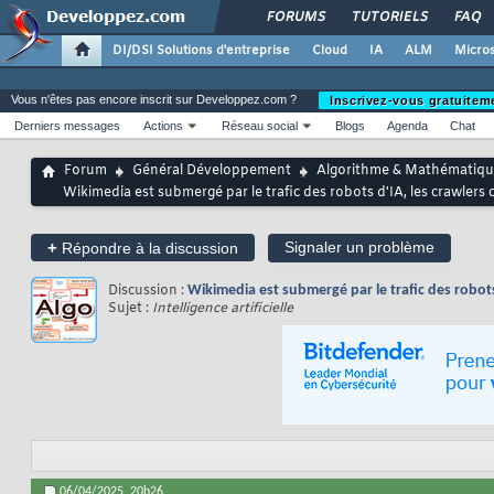
FORUMS
TUTORIELS
FAQ
DI/DSI Solutions d'entreprise
Cloud
IA
ALM
Micros
Vous n'êtes pas encore inscrit sur Developpez.com ?
Inscrivez-vous gratuitem
Derniers messages
Actions
Réseau social
Blogs
Agenda
Chat
Forum
Général Développement
Algorithme & Mathématiqu
Wikimedia est submergé par le trafic des robots d'IA, les crawle
+
Signaler un problème
Répondre à la discussion
Discussion :
Wikimedia est submergé par le trafic des robot
Sujet :
Intelligence artificielle
06/04/2025,
20h26