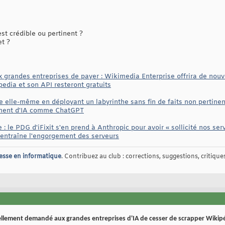
t crédible ou pertinent ?
et ?
grandes entreprises de payer : Wikimedia Enterprise offrira de nouve
edia et son API resteront gratuits
re elle-même en déployant un labyrinthe sans fin de faits non pertinen
ement d'IA comme ChatGPT
: le PDG d'iFixit s'en prend à Anthropic pour avoir « sollicité nos ser
 entraîne l'engorgement des serveurs
esse en informatique
. Contribuez au club : corrections, suggestions, critiques,
ellement demandé aux grandes entreprises d'IA de cesser de scrapper Wikip