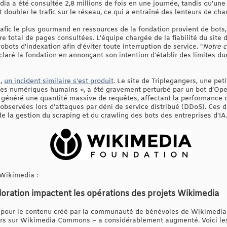
a a été consultée 2,8 millions de fois en une journée, tandis qu'une
 doubler le trafic sur le réseau, ce qui a entraîné des lenteurs de cha
afic le plus gourmand en ressources de la fondation provient de bots,
 total de pages consultées. L'équipe chargée de la fiabilité du site
bots d'indexation afin d'éviter toute interruption de service. "
Notre c
éclaré la fondation en annonçant son intention d'établir des limites 
5,
un incident similaire s'est produit
. Le site de Triplegangers, une pet
es numériques humains », a été gravement perturbé par un bot d’Open
a généré une quantité massive de requêtes, affectant la performance 
s observées lors d’attaques par déni de service distribué (DDoS). Ces
e la gestion du scraping et du crawling des bots des entreprises d'IA
 Wikimedia :
oration impactent les opérations des projets Wikimedia
pour le contenu créé par la communauté de bénévoles de Wikimedia
iers sur Wikimedia Commons – a considérablement augmenté. Voici les