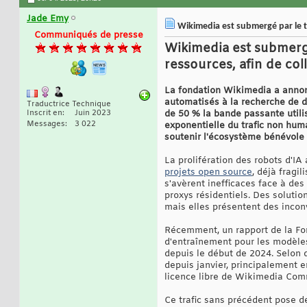
Jade Emy
Wikimedia est submergé par le t
Communiqués de presse
Wikimedia est submergé
ressources, afin de co
La fondation Wikimedia a annonc
automatisés à la recherche de 
Traductrice Technique
Inscrit en
Juin 2023
de 50 % la bande passante utili
Messages
3 022
exponentielle du trafic non huma
soutenir l'écosystème bénévole
La prolifération des robots d'IA
projets open source
, déjà fragi
s'avèrent inefficaces face à des 
proxys résidentiels. Des soluti
mais elles présentent des inconv
Récemment, un rapport de la Fon
d'entraînement pour les modèles
depuis le début de 2024. Selon 
depuis janvier, principalement 
licence libre de Wikimedia Co
Ce trafic sans précédent pose d