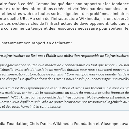
faire face à ce défi. Comme indiqué dans son rapport sur les tendanc
ur extraire des informations créées et vérifiées par des humains sur 
 et les sites web de toutes sortes signalent des problèmes similaires.
rte quelle URL. Au sein de l’infrastructure Wikimedia, ils ont observ
ur des systèmes clés de l'infrastructure de développement, tels que l
cela consomme du temps et des ressources nécessaire pour soutenir les 
 notamment son rapport en déclarant :
 infrastructure ne l’est pas : Établir une utilisation responsable de l’infrastructure
ique également de soutenir un modèle de « connaissance en tant que service », où no
Wikimedia. Mais cela doit se faire de manière durable pour nous : comment pouvons-n
a consommation automatique de contenu ? Comment pouvons-nous orienter les dévelop
ris en charge ? De quelles orientations avons-nous besoin pour encourager une réutil
r à la résolution systémique de ces questions et avons mis l’accent sur la mise en p
urs d’accéder au contenu de la connaissance au cours du prochain exercice financier de
annuel :
WE5 : Utilisation responsable des infrastructures
. Notre contenu est gratuit, 
rétablir un équilibre sain, afin de pouvoir consacrer nos ressources d’ingénierie au so
 et de l’accès humain à la connaissance.
edia Foundation; Chris Danis, Wikimedia Foundation et Giuseppe Lava