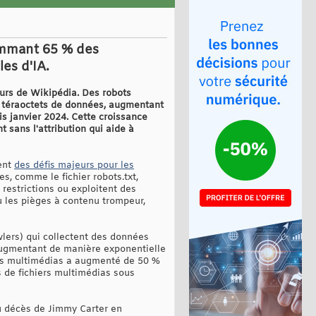
sommant 65 % des
es d'IA.
eurs de Wikipédia. Des robots
 téraoctets de données, augmentant
s janvier 2024. Cette croissance
 sans l'attribution qui aide à
vent
des défis majeurs pour les
es, comme le fichier robots.txt,
 restrictions ou exploitent des
u les pièges à contenu trompeur,
lers) qui collectent des données
 augmentant de manière exponentielle
nus multimédias a augmenté de 50 %
 de fichiers multimédias sous
du décès de Jimmy Carter en