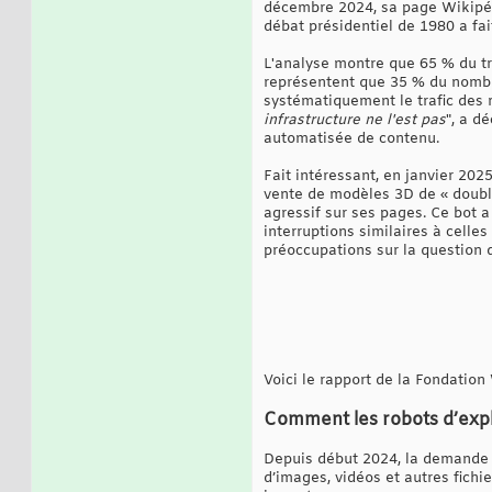
décembre 2024, sa page Wikipédi
débat présidentiel de 1980 a fait
L'analyse montre que 65 % du tr
représentent que 35 % du nombre
systématiquement le trafic des ro
infrastructure ne l'est pas
", a d
automatisée de contenu.
Fait intéressant, en janvier 202
vente de modèles 3D de « doubl
agressif sur ses pages. Ce bot 
interruptions similaires à celle
préoccupations sur la question d
Voici le rapport de la Fondation
Comment les robots d’expl
Depuis début 2024, la demande 
d’images, vidéos et autres fich