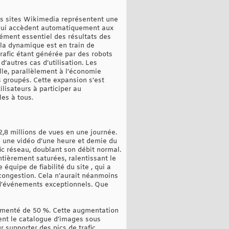
es sites Wikimedia représentent une
s qui accèdent automatiquement aux
lément essentiel des résultats des
, la dynamique est en train de
rafic étant générée par des robots
autres cas d’utilisation. Les
le, parallèlement à l’économie
s groupés. Cette expansion s’est
ilisateurs à participer au
les à tous.
,8 millions de vues en une journée.
é une vidéo d’une heure et demie du
c réseau, doublant son débit normal.
ièrement saturées, ralentissant le
équipe de fiabilité du site , qui a
congestion. Cela n’aurait néanmoins
s d’événements exceptionnels. Que
ugmenté de 50 %. Cette augmentation
ent le catalogue d’images sous
 supporter des pics de trafic