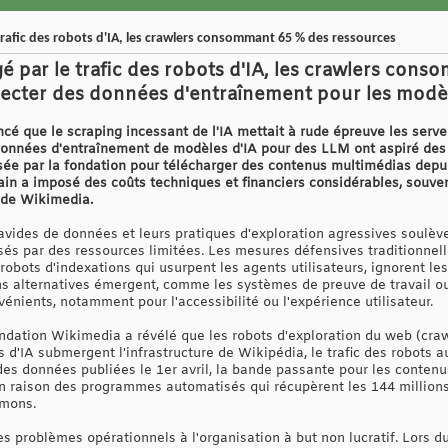
rafic des robots d'IA, les crawlers consommant 65 % des ressources
 par le trafic des robots d'IA, les crawlers con
llecter des données d'entraînement pour les modèl
é que le scraping incessant de l'IA mettait à rude épreuve les serv
données d'entraînement de modèles d'IA pour des LLM ont aspiré des
sée par la fondation pour télécharger des contenus multimédias depui
in a imposé des coûts techniques et financiers considérables, souvent
 de Wikimedia.
 avides de données et leurs pratiques d'exploration agressives soulè
lisés par des ressources limitées. Les mesures défensives traditionnell
robots d'indexations qui usurpent les agents utilisateurs, ignorent les
ons alternatives émergent, comme les systèmes de preuve de travail o
énients, notamment pour l'accessibilité ou l'expérience utilisateur.
dation Wikimedia a révélé que les robots d'exploration du web (craw
 d'IA submergent l'infrastructure de Wikipédia, le trafic des robots
des données publiées le 1er avril, la bande passante pour les conte
en raison des programmes automatisés qui récupèrent les 144 millions
mmons.
es problèmes opérationnels à l'organisation à but non lucratif. Lors 