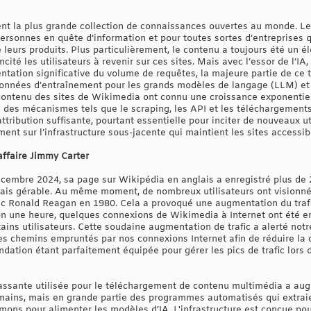
ent la plus grande collection de connaissances ouvertes au monde. L
personnes en quête d’information et pour toutes sortes d’entreprise
eurs produits. Plus particulièrement, le contenu a toujours été un é
cité les utilisateurs à revenir sur ces sites. Mais avec l’essor de l’IA
tation significative du volume de requêtes, la majeure partie de ce t
données d’entraînement pour les grands modèles de langage (LLM) et d’
contenu des sites de Wikimedia ont connu une croissance exponentiel
a des mécanismes tels que le scraping, les API et les téléchargement
ttribution suffisante, pourtant essentielle pour inciter de nouveaux ut
nt sur l’infrastructure sous-jacente qui maintient les sites accessib
’affaire Jimmy Carter
cembre 2024, sa page sur Wikipédia en anglais a enregistré plus de 2
mais gérable. Au même moment, de nombreux utilisateurs ont visionn
ec Ronald Reagan en 1980. Cela a provoqué une augmentation du trafi
 une heure, quelques connexions de Wikimedia à Internet ont été ent
ns utilisateurs. Cette soudaine augmentation de trafic a alerté notre 
es chemins empruntés par nos connexions Internet afin de réduire la 
ndation étant parfaitement équipée pour gérer les pics de trafic lor
passante utilisée pour le téléchargement de contenu multimédia a a
umains, mais en grande partie des programmes automatisés qui extrai
ons pour alimenter les modèles d’IA. L'infrastructure est conçue pour