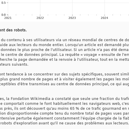
ent des robots.
du contenu à ses utilisateurs via un réseau mondial de centres de do
luide aux lecteurs du monde entier. Lorsqu’un article est demandé plus
données le plus proche de l’utilisateur. Si un article n’a pas été de
 le centre de données principal. La requête « voyage » ensuite de l’e
herche la page demandée et la renvoie à l’utilisateur, tout en la met
ateurs suivants.
nt tendance à se concentrer sur des sujets spécifiques, souvent simila
 plus grand nombre de pages et à visiter également les pages les moin
ceptibles d’être transmises au centre de données principal, ce qui 
s, la Fondation Wikimedia a constaté que seule une fraction du trafic
e comportait comme le font habituellement les navigateurs web, c’est
us près, ils ont découvert qu’au moins 65 % de ce trafic gourmand en 
tion disproportionnée compte tenu du nombre total de pages vues par 
 intensive perturbe également constamment l'équipe chargée de la fiabil
 robots d’exploration avant qu’il ne cause des problèmes aux lecteurs.