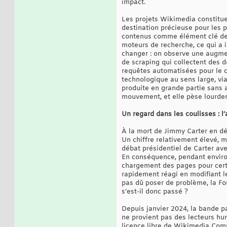
impact.
Les projets Wikimedia constitu
destination précieuse pour les 
contenus comme élément clé de l
moteurs de recherche, ce qui a in
changer : on observe une augmen
de scraping qui collectent des 
requêtes automatisées pour le 
technologique au sens large, vi
produite en grande partie sans a
mouvement, et elle pèse lourdeme
Un regard dans les coulisses : l
À la mort de Jimmy Carter en dé
Un chiffre relativement élevé, 
débat présidentiel de Carter av
En conséquence, pendant environ
chargement des pages pour certai
rapidement réagi en modifiant l
pas dû poser de problème, la Fo
s’est-il donc passé ?
Depuis janvier 2024, la bande 
ne provient pas des lecteurs h
licence libre de Wikimedia Comm