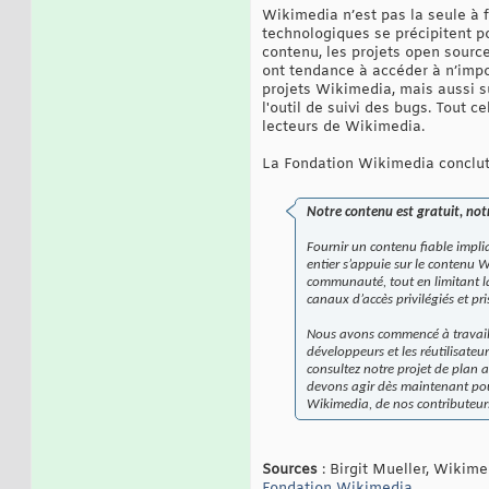
Wikimedia n’est pas la seule à 
technologiques se précipitent po
contenu, les projets open source
ont tendance à accéder à n’impo
projets Wikimedia, mais aussi s
l'outil de suivi des bugs. Tout 
lecteurs de Wikimedia.
La Fondation Wikimedia conclut
Notre contenu est gratuit, notre
Fournir un contenu fiable impl
entier s’appuie sur le contenu 
communauté, tout en limitant l
canaux d’accès privilégiés et p
Nous avons commencé à travaille
développeurs et les réutilisate
consultez notre projet de plan 
devons agir dès maintenant pour 
Wikimedia, de nos contributeurs
Sources
: Birgit Mueller, Wikim
Fondation Wikimedia