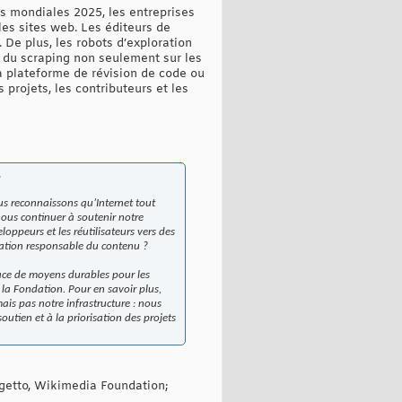
es mondiales 2025, les entreprises
les sites web. Les éditeurs de
 De plus, les robots d’exploration
é du scraping non seulement sur les
a plateforme de révision de code ou
projets, les contributeurs et les
.
us reconnaissons qu’Internet tout
ous continuer à soutenir notre
peurs et les réutilisateurs vers des
isation responsable du contenu ?
lace de moyens durables pour les
 la Fondation. Pour en savoir plus,
mais pas notre infrastructure : nous
utien et à la priorisation des projets
getto, Wikimedia Foundation;