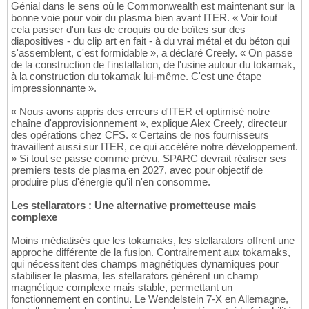
Génial dans le sens où le Commonwealth est maintenant sur la
bonne voie pour voir du plasma bien avant ITER. « Voir tout
cela passer d'un tas de croquis ou de boîtes sur des
diapositives - du clip art en fait - à du vrai métal et du béton qui
s'assemblent, c'est formidable », a déclaré Creely. « On passe
de la construction de l'installation, de l'usine autour du tokamak,
à la construction du tokamak lui-même. C'est une étape
impressionnante ».
« Nous avons appris des erreurs d'ITER et optimisé notre
chaîne d'approvisionnement », explique Alex Creely, directeur
des opérations chez CFS. « Certains de nos fournisseurs
travaillent aussi sur ITER, ce qui accélère notre développement.
» Si tout se passe comme prévu, SPARC devrait réaliser ses
premiers tests de plasma en 2027, avec pour objectif de
produire plus d'énergie qu'il n'en consomme.
Les stellarators : Une alternative prometteuse mais
complexe
Moins médiatisés que les tokamaks, les stellarators offrent une
approche différente de la fusion. Contrairement aux tokamaks,
qui nécessitent des champs magnétiques dynamiques pour
stabiliser le plasma, les stellarators génèrent un champ
magnétique complexe mais stable, permettant un
fonctionnement en continu. Le Wendelstein 7-X en Allemagne,