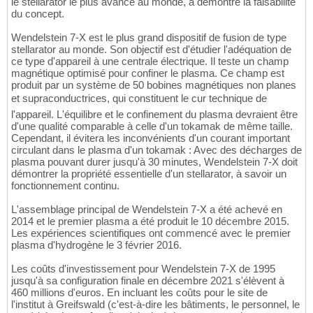
le stellarator le plus avancé au monde, a démontré la faisabilité
du concept.
Wendelstein 7-X est le plus grand dispositif de fusion de type
stellarator au monde. Son objectif est d'étudier l'adéquation de
ce type d'appareil à une centrale électrique. Il teste un champ
magnétique optimisé pour confiner le plasma. Ce champ est
produit par un système de 50 bobines magnétiques non planes
et supraconductrices, qui constituent le cur technique de
l'appareil. L'équilibre et le confinement du plasma devraient être
d'une qualité comparable à celle d'un tokamak de même taille.
Cependant, il évitera les inconvénients d'un courant important
circulant dans le plasma d'un tokamak : Avec des décharges de
plasma pouvant durer jusqu'à 30 minutes, Wendelstein 7-X doit
démontrer la propriété essentielle d'un stellarator, à savoir un
fonctionnement continu.
L'assemblage principal de Wendelstein 7-X a été achevé en
2014 et le premier plasma a été produit le 10 décembre 2015.
Les expériences scientifiques ont commencé avec le premier
plasma d'hydrogène le 3 février 2016.
Les coûts d'investissement pour Wendelstein 7-X de 1995
jusqu'à sa configuration finale en décembre 2021 s'élèvent à
460 millions d'euros. En incluant les coûts pour le site de
l'institut à Greifswald (c'est-à-dire les bâtiments, le personnel, le