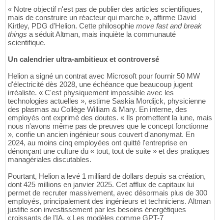
« Notre objectif n'est pas de publier des articles scientifiques,
mais de construire un réacteur qui marche », affirme David
Kirtley, PDG d'Helion. Cette philosophie
move fast and break
things
a séduit Altman, mais inquiète la communauté
scientifique.
Un calendrier ultra-ambitieux et controversé
Helion a signé un contrat avec Microsoft pour fournir 50 MW
d'électricité dès 2028, une échéance que beaucoup jugent
irréaliste. « C'est physiquement impossible avec les
technologies actuelles », estime Saskia Mordijck, physicienne
des plasmas au Collège William & Mary. En interne, des
employés ont exprimé des doutes. « Ils promettent la lune, mais
nous n'avons même pas de preuves que le concept fonctionne
», confie un ancien ingénieur sous couvert d'anonymat. En
2024, au moins cinq employées ont quitté l'entreprise en
dénonçant une culture du « tout, tout de suite » et des pratiques
managériales discutables.
Pourtant, Helion a levé 1 milliard de dollars depuis sa création,
dont 425 millions en janvier 2025. Cet afflux de capitaux lui
permet de recruter massivement, avec désormais plus de 300
employés, principalement des ingénieurs et techniciens. Altman
justifie son investissement par les besoins énergétiques
croissants de l'IA. « Les modèles comme GPT-7