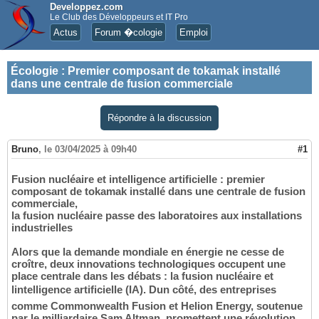
Developpez.com
Le Club des Développeurs et IT Pro
Actus
Forum �cologie
Emploi
Écologie
:
Premier composant de tokamak installé
dans une centrale de fusion commerciale
Répondre à la discussion
Bruno
,
le 03/04/2025 à 09h40
#1
Fusion nucléaire et intelligence artificielle : premier
composant de tokamak installé dans une centrale de fusion
commerciale,
la fusion nucléaire passe des laboratoires aux installations
industrielles
Alors que la demande mondiale en énergie ne cesse de
croître, deux innovations technologiques occupent une
place centrale dans les débats : la fusion nucléaire et
lintelligence artificielle (IA). Dun côté, des entreprises
comme Commonwealth Fusion et Helion Energy, soutenue
par le milliardaire Sam Altman, promettent une révolution