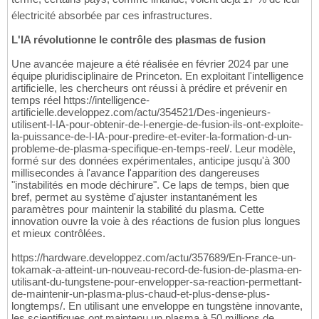
électricité absorbée par ces infrastructures.
L'IA révolutionne le contrôle des plasmas de fusion
Une avancée majeure a été réalisée en février 2024 par une
équipe pluridisciplinaire de Princeton. En exploitant l'intelligence
artificielle, les chercheurs ont réussi à prédire et prévenir en
temps réel https://intelligence-
artificielle.developpez.com/actu/354521/Des-ingenieurs-
utilisent-l-IA-pour-obtenir-de-l-energie-de-fusion-ils-ont-exploite-
la-puissance-de-l-IA-pour-predire-et-eviter-la-formation-d-un-
probleme-de-plasma-specifique-en-temps-reel/. Leur modèle,
formé sur des données expérimentales, anticipe jusqu'à 300
millisecondes à l'avance l'apparition des dangereuses
"instabilités en mode déchirure". Ce laps de temps, bien que
bref, permet au système d'ajuster instantanément les
paramètres pour maintenir la stabilité du plasma. Cette
innovation ouvre la voie à des réactions de fusion plus longues
et mieux contrôlées.
https://hardware.developpez.com/actu/357689/En-France-un-
tokamak-a-atteint-un-nouveau-record-de-fusion-de-plasma-en-
utilisant-du-tungstene-pour-envelopper-sa-reaction-permettant-
de-maintenir-un-plasma-plus-chaud-et-plus-dense-plus-
longtemps/. En utilisant une enveloppe en tungstène innovante,
les scientifiques ont maintenu un plasma à 50 millions de