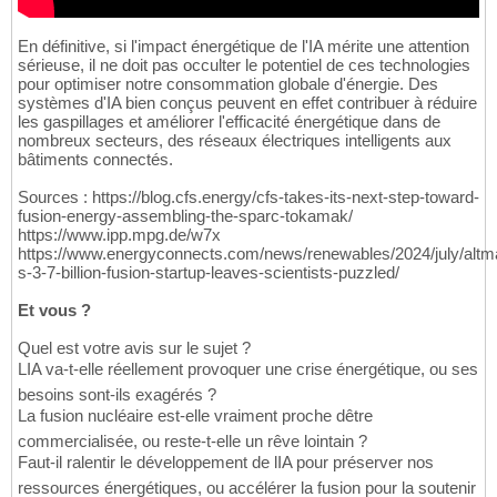
En définitive, si l'impact énergétique de l'IA mérite une attention
sérieuse, il ne doit pas occulter le potentiel de ces technologies
pour optimiser notre consommation globale d'énergie. Des
systèmes d'IA bien conçus peuvent en effet contribuer à réduire
les gaspillages et améliorer l'efficacité énergétique dans de
nombreux secteurs, des réseaux électriques intelligents aux
bâtiments connectés.
Sources : https://blog.cfs.energy/cfs-takes-its-next-step-toward-
fusion-energy-assembling-the-sparc-tokamak/
https://www.ipp.mpg.de/w7x
https://www.energyconnects.com/news/renewables/2024/july/altm
s-3-7-billion-fusion-startup-leaves-scientists-puzzled/
Et vous ?
Quel est votre avis sur le sujet ?
LIA va-t-elle réellement provoquer une crise énergétique, ou ses
besoins sont-ils exagérés ?
La fusion nucléaire est-elle vraiment proche dêtre
commercialisée, ou reste-t-elle un rêve lointain ?
Faut-il ralentir le développement de lIA pour préserver nos
ressources énergétiques, ou accélérer la fusion pour la soutenir