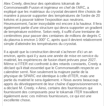
Alex Creely, directeur des opérations tokamak de
Commonwealth Fusion et ingénieur en chef de l'ARC, a
expliqué que les matériaux du cryostat devaient être choisis de
manière à pouvoir supporter des températures de l'ordre de 20
kelvins et à pouvoir tolérer l'exposition aux neutrons.
Heureusement, l'acier inoxydable est encore à la hauteur. Il fera
également partie d'une structure qui devra supporter un gradient
de température extrême. Selon reely, il suffit d'une trentaine de
centimètres pour passer des centaines de millions de degrés C
du plasma à environ 1 000° C, après quoi il devient relativement
simple d'atteindre les températures du cryostat.
Il a ajouté que la construction devrait s'achever d'ici un an
environ, après quoi il y aura une année de mise en service du
matériel, les expériences de fusion étant prévues pour 2027.
Même si l'ITER est confronté à des retards constants, Creely a
déclaré qu'il était essentiel que le Commonwealth respecte un
calendrier serré. Non seulement la majeure partie de la
physique de SPARC est identique à celle d'ITER, mais une
partie du matériel le sera également. « Nous avons beaucoup
appris du développement de leur chaîne d'approvisionnement »,
a déclaré M. Creely. « Ainsi, certains des fournisseurs qui
fournissent des composants pour le tokamak ITER travaillent
également avec ces mêmes fournisseurs, ce qui est une
excellente chose.