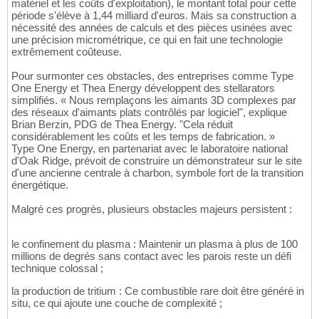
matériel et les coûts d'exploitation), le montant total pour cette
période s'élève à 1,44 milliard d'euros. Mais sa construction a
nécessité des années de calculs et des pièces usinées avec
une précision micrométrique, ce qui en fait une technologie
extrêmement coûteuse.
Pour surmonter ces obstacles, des entreprises comme Type
One Energy et Thea Energy développent des stellarators
simplifiés. « Nous remplaçons les aimants 3D complexes par
des réseaux d'aimants plats contrôlés par logiciel", explique
Brian Berzin, PDG de Thea Energy. "Cela réduit
considérablement les coûts et les temps de fabrication. »
Type One Energy, en partenariat avec le laboratoire national
d'Oak Ridge, prévoit de construire un démonstrateur sur le site
d'une ancienne centrale à charbon, symbole fort de la transition
énergétique.
Malgré ces progrès, plusieurs obstacles majeurs persistent :
le confinement du plasma : Maintenir un plasma à plus de 100
millions de degrés sans contact avec les parois reste un défi
technique colossal ;
la production de tritium : Ce combustible rare doit être généré in
situ, ce qui ajoute une couche de complexité ;