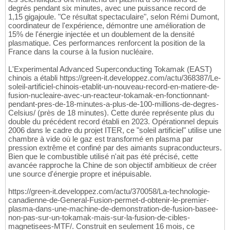
degrés pendant six minutes, avec une puissance record de
1,15 gigajoule. "Ce résultat spectaculaire", selon Rémi Dumont,
coordinateur de l'expérience, démontre une amélioration de
15% de l'énergie injectée et un doublement de la densité
plasmatique. Ces performances renforcent la position de la
France dans la course à la fusion nucléaire.
L'Experimental Advanced Superconducting Tokamak (EAST)
chinois a établi https://green-it.developpez.com/actu/368387/Le-
soleil-artificiel-chinois-etablit-un-nouveau-record-en-matiere-de-
fusion-nucleaire-avec-un-reacteur-tokamak-en-fonctionnant-
pendant-pres-de-18-minutes-a-plus-de-100-millions-de-degres-
Celsius/ (près de 18 minutes). Cette durée représente plus du
double du précédent record établi en 2023. Opérationnel depuis
2006 dans le cadre du projet ITER, ce "soleil artificiel" utilise une
chambre à vide où le gaz est transformé en plasma par
pression extrême et confiné par des aimants supraconducteurs.
Bien que le combustible utilisé n'ait pas été précisé, cette
avancée rapproche la Chine de son objectif ambitieux de créer
une source d'énergie propre et inépuisable.
https://green-it.developpez.com/actu/370058/La-technologie-
canadienne-de-General-Fusion-permet-d-obtenir-le-premier-
plasma-dans-une-machine-de-demonstration-de-fusion-basee-
non-pas-sur-un-tokamak-mais-sur-la-fusion-de-cibles-
magnetisees-MTF/. Construit en seulement 16 mois, ce