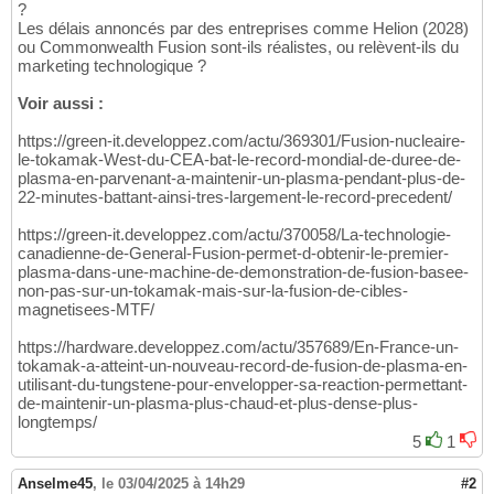
?
Les délais annoncés par des entreprises comme Helion (2028)
ou Commonwealth Fusion sont-ils réalistes, ou relèvent-ils du
marketing technologique ?
Voir aussi :
https://green-it.developpez.com/actu/369301/Fusion-nucleaire-
le-tokamak-West-du-CEA-bat-le-record-mondial-de-duree-de-
plasma-en-parvenant-a-maintenir-un-plasma-pendant-plus-de-
22-minutes-battant-ainsi-tres-largement-le-record-precedent/
https://green-it.developpez.com/actu/370058/La-technologie-
canadienne-de-General-Fusion-permet-d-obtenir-le-premier-
plasma-dans-une-machine-de-demonstration-de-fusion-basee-
non-pas-sur-un-tokamak-mais-sur-la-fusion-de-cibles-
magnetisees-MTF/
https://hardware.developpez.com/actu/357689/En-France-un-
tokamak-a-atteint-un-nouveau-record-de-fusion-de-plasma-en-
utilisant-du-tungstene-pour-envelopper-sa-reaction-permettant-
de-maintenir-un-plasma-plus-chaud-et-plus-dense-plus-
longtemps/
5
1
Anselme45
,
le 03/04/2025 à 14h29
#2