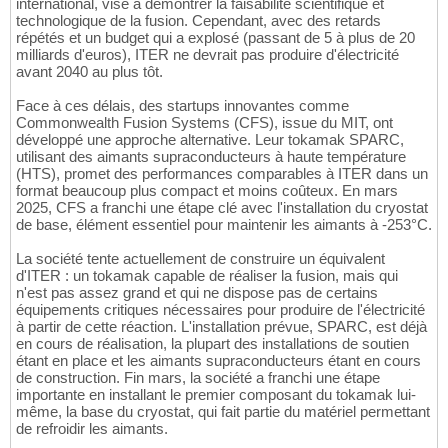
international, vise à démontrer la faisabilité scientifique et
technologique de la fusion. Cependant, avec des retards
répétés et un budget qui a explosé (passant de 5 à plus de 20
milliards d'euros), ITER ne devrait pas produire d'électricité
avant 2040 au plus tôt.
Face à ces délais, des startups innovantes comme
Commonwealth Fusion Systems (CFS), issue du MIT, ont
développé une approche alternative. Leur tokamak SPARC,
utilisant des aimants supraconducteurs à haute température
(HTS), promet des performances comparables à ITER dans un
format beaucoup plus compact et moins coûteux. En mars
2025, CFS a franchi une étape clé avec l'installation du cryostat
de base, élément essentiel pour maintenir les aimants à -253°C.
La société tente actuellement de construire un équivalent
d'ITER : un tokamak capable de réaliser la fusion, mais qui
n'est pas assez grand et qui ne dispose pas de certains
équipements critiques nécessaires pour produire de l'électricité
à partir de cette réaction. L'installation prévue, SPARC, est déjà
en cours de réalisation, la plupart des installations de soutien
étant en place et les aimants supraconducteurs étant en cours
de construction. Fin mars, la société a franchi une étape
importante en installant le premier composant du tokamak lui-
même, la base du cryostat, qui fait partie du matériel permettant
de refroidir les aimants.