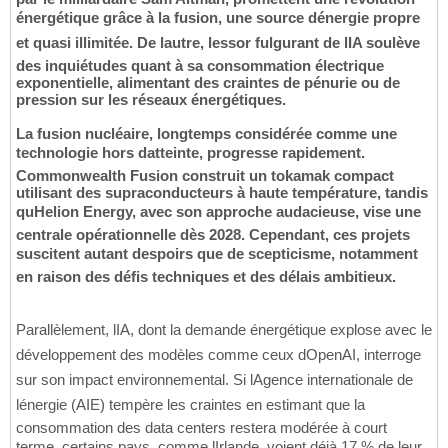
énergétique grâce à la fusion, une source dénergie propre
et quasi illimitée. De lautre, lessor fulgurant de lIA soulève
des inquiétudes quant à sa consommation électrique
exponentielle, alimentant des craintes de pénurie ou de
pression sur les réseaux énergétiques.
La fusion nucléaire, longtemps considérée comme une
technologie hors datteinte, progresse rapidement.
Commonwealth Fusion construit un tokamak compact
utilisant des supraconducteurs à haute température, tandis
quHelion Energy, avec son approche audacieuse, vise une
centrale opérationnelle dès 2028. Cependant, ces projets
suscitent autant despoirs que de scepticisme, notamment
en raison des défis techniques et des délais ambitieux.
Parallèlement, lIA, dont la demande énergétique explose avec le
développement des modèles comme ceux dOpenAI, interroge
sur son impact environnemental. Si lAgence internationale de
lénergie (AIE) tempère les craintes en estimant que la
consommation des data centers restera modérée à court
terme, certains pays, comme lIrlande, voient déjà 17 % de leur