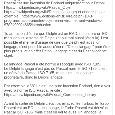
Pascal est une invention de Borland uniquement pour Delphi :
https://fr.wikipedia.org/wiki/Pascal_Objet
https://fr.wikipedia.org/wiki/Delphi_(langage) et encore ici par
exemple : https://www.editions-eni.fr/livre/delphi-10-3-
programmation-orientee-objet-en-environnement-windows-
9782409024665/introduction
Tu as raison d'écrire que Delphi est un RAD, ou encore un EDI,
mais depuis la sortie de Delphi (et oui moi aussi j'étais la) il est
possible et même d'usage de dire que Delphi est aussi un
langage, c'est possible aussi d'écrire "Delphi langage" pour être
plus précis, et en effet Delphi Langage c'est du Pascal orienté
objet.
Le langage Pascal a été normé à l'époque avec ISO 7185.
Le Delphi langage n'est pas du Pascal normé ISO 7185, c'est
un dérivé du Pascal ISO 7185, mais c'est un langage
propriétaire, donc le Delphi langage.
Par exemple la VCL c'est une pure invention Borland, rien à voir
avec la norme ISO Pascal, je cite :
https://en.wikipedia.org/wiki/Visual_Component_Library
Avant la sortie de Delphi c'était pareil avec les Turbos, le Turbo
Pascal est un EDI, et un langage, le Turbo Pascal est dérivé du
Pascal ISO 7185, mais c'est en vérité aussi un langage, le