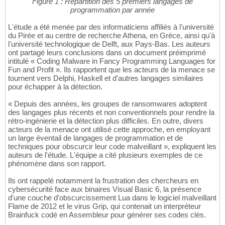
Figure 1 : Répartition des 5 premiers langages de
programmation par année
L'étude a été menée par des informaticiens affiliés à l'université
du Pirée et au centre de recherche Athena, en Grèce, ainsi qu'à
l'université technologique de Delft, aux Pays-Bas. Les auteurs
ont partagé leurs conclusions dans un document préimprimé
intitulé « Coding Malware in Fancy Programming Languages for
Fun and Profit ». Ils rapportent que les acteurs de la menace se
tournent vers Delphi, Haskell et d'autres langages similaires
pour échapper à la détection.
« Depuis des années, les groupes de ransomwares adoptent
des langages plus récents et non conventionnels pour rendre la
rétro-ingénierie et la détection plus difficiles. En outre, divers
acteurs de la menace ont utilisé cette approche, en employant
un large éventail de langages de programmation et de
techniques pour obscurcir leur code malveillant », expliquent les
auteurs de l'étude. L'équipe a cité plusieurs exemples de ce
phénomène dans son rapport.
Ils ont rappelé notamment la frustration des chercheurs en
cybersécurité face aux binaires Visual Basic 6, la présence
d'une couche d'obscurcissement Lua dans le logiciel malveillant
Flame de 2012 et le virus Grip, qui contenait un interpréteur
Brainfuck codé en Assembleur pour générer ses codes clés.