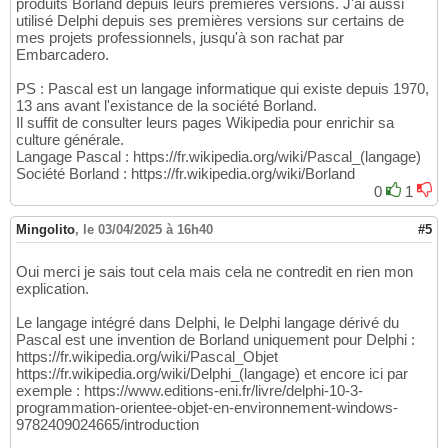
produits Borland depuis leurs premières versions. J'ai aussi
utilisé Delphi depuis ses premières versions sur certains de
mes projets professionnels, jusqu'à son rachat par
Embarcadero.
PS : Pascal est un langage informatique qui existe depuis 1970,
13 ans avant l'existance de la société Borland.
Il suffit de consulter leurs pages Wikipedia pour enrichir sa
culture générale.
Langage Pascal : https://fr.wikipedia.org/wiki/Pascal_(langage)
Société Borland : https://fr.wikipedia.org/wiki/Borland
0
1
Mingolito
,
le 03/04/2025 à 16h40
#5
Oui merci je sais tout cela mais cela ne contredit en rien mon
explication.
Le langage intégré dans Delphi, le Delphi langage dérivé du
Pascal est une invention de Borland uniquement pour Delphi :
https://fr.wikipedia.org/wiki/Pascal_Objet
https://fr.wikipedia.org/wiki/Delphi_(langage) et encore ici par
exemple : https://www.editions-eni.fr/livre/delphi-10-3-
programmation-orientee-objet-en-environnement-windows-
9782409024665/introduction