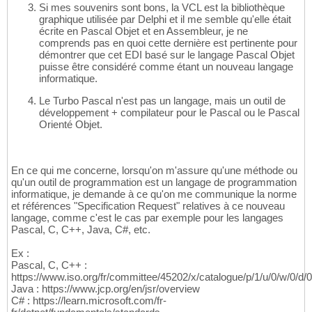
Si mes souvenirs sont bons, la VCL est la bibliothèque
graphique utilisée par Delphi et il me semble qu'elle était
écrite en Pascal Objet et en Assembleur, je ne
comprends pas en quoi cette dernière est pertinente pour
démontrer que cet EDI basé sur le langage Pascal Objet
puisse être considéré comme étant un nouveau langage
informatique.
Le Turbo Pascal n'est pas un langage, mais un outil de
développement + compilateur pour le Pascal ou le Pascal
Orienté Objet.
En ce qui me concerne, lorsqu'on m'assure qu'une méthode ou
qu'un outil de programmation est un langage de programmation
informatique, je demande à ce qu'on me communique la norme
et références "Specification Request" relatives à ce nouveau
langage, comme c'est le cas par exemple pour les langages
Pascal, C, C++, Java, C#, etc.
Ex :
Pascal, C, C++ :
https://www.iso.org/fr/committee/45202/x/catalogue/p/1/u/0/w/0/d/0
Java : https://www.jcp.org/en/jsr/overview
C# : https://learn.microsoft.com/fr-