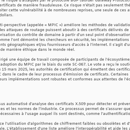
le risque d'attaques par le protocole BGP (Border Gateway Protocol) 
ertificats de manière frauduleuse. Ce risque n'était pas seulement th
oiter cette vulnérabilité à de nombreuses reprises, une seule de ces 
dollars.
ti-perspective (appelée « MPIC ») améliore les méthodes de validati
des attaques de routage puissent aboutir à des certificats délivrés d
utorisation du contrôle de domaine à partir d'un seul point d'observat
comme l'ont démontré les chercheurs en sécurité, les implémentation
ts géographiques et/ou fournisseurs d'accès à l'internet. Il s'agit d'
de manière éthique dans le monde réel.
gé une équipe de travail composée de participants de l'écosystème, 
adoption du MPIC par le biais du vote SC-067. Le vote a reçu le sout
du 15 mars 2025, les autorités de certification qui émettent des certif
dans le cadre de leur processus d'émission de certificats. Certaines 
eurs implémentations sont robustes et conformes aux attentes de l'é
sus automatisé d'analyse des certificats X.509 pour détecter et préveni
s et les normes de l'industrie. Ce processus permet de s'assurer que 
écessaires à l'usage auquel ils sont destinés, comme l'authentificati
e l'utilisation d'algorithmes de chiffrement faibles ou obsolètes et 
le. L'établissement d'une liste améliore l'interopérabilité et aide les a