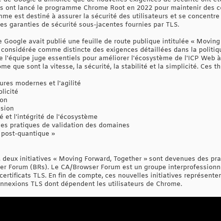
 ils ont lancé le programme Chrome Root en 2022 pour maintenir des 
me est destiné à assurer la sécurité des utilisateurs et se concentre
les garanties de sécurité sous-jacentes fournies par TLS.
Google avait publié une feuille de route publique intitulée « Moving 
t considérée comme distincte des exigences détaillées dans la polit
 l'équipe juge essentiels pour améliorer l'écosystème de l'ICP Web à
 que sont la vitesse, la sécurité, la stabilité et la simplicité. Ces 
ures modernes et l'agilité
licité
ion
ssion
é et l'intégrité de l'écosystème
 les pratiques de validation des domaines
 post-quantique »
deux initiatives « Moving Forward, Together » sont devenues des pra
 Forum (BRs). Le CA/Browser Forum est un groupe interprofessionnel
ertificats TLS. En fin de compte, ces nouvelles initiatives représente
onnexions TLS dont dépendent les utilisateurs de Chrome.