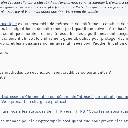
n de rendre l'internet plus sûr. Pour l'avenir, nous sommes impatients d'explorer u
 garanties de sécurité encore plus fortes pour le Web alors que nous naviguons dans 
plus sur l'ICP résistante au quantique dans le courant de l'année.
-quatique
est un ensemble de méthodes de chiffrement capables de r
in. Les algorithmes de chiffrement post-quantique doivent être bas
et quantiques auraient du mal à résoudre. Les algorithmes sont conçu
néralement utilisé : le chiffrement général, utilisé pour protéger des 
lic, et les signatures numériques, utilisées pour l'authentification d
orum
s méthodes de sécurisation sont crédibles ou pertinentes ?
et ?
'adresse de Chrome utilisera désormais "https://" par défaut, pour amé
s Web prenant en charge ce protocole
migrer vos sites statiques de HTTP vers HTTPS ? Voici les raisons av
e menace pour la cryptographie post-quantique pour prévenir les at