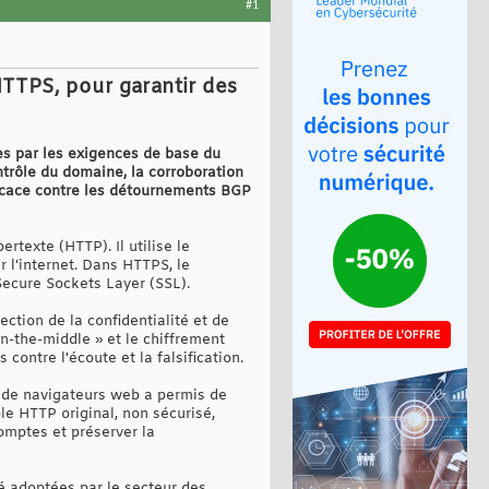
#1
HTTPS, pour garantir des
es par les exigences de base du
ontrôle du domaine, la corroboration
fficace contre les détournements BGP
rtexte (HTTP). Il utilise le
 l'internet. Dans HTTPS, le
Secure Sockets Layer (SSL).
ction de la confidentialité et de
in-the-middle » et le chiffrement
ontre l'écoute et la falsification.
 de navigateurs web a permis de
le HTTP original, non sécurisé,
comptes et préserver la
é adoptées par le secteur des