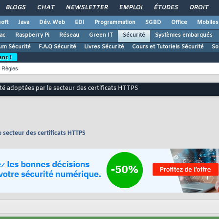
BLOGS
CHAT
NEWSLETTER
EMPLOI
ÉTUDES
DROIT
oft
Java
Dév. Web
EDI
Programmation
SGBD
Office
Mobiles
ac
Raspberry Pi
Réseau
Green IT
Sécurité
Systèmes embarqués
um Sécurité
F.A.Q Sécurité
Livres Sécurité
Cours et Tutoriels Sécurité
So
ent !
Règles
té adoptées par le secteur des certificats HTTPS
 secteur des certificats HTTPS