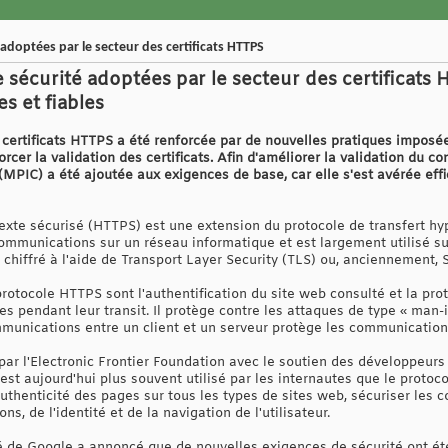
adoptées par le secteur des certificats HTTPS
 sécurité adoptées par le secteur des certificats 
s et fiables
 certificats HTTPS a été renforcée par de nouvelles pratiques imposé
cer la validation des certificats. Afin d'améliorer la validation du c
 (MPIC) a été ajoutée aux exigences de base, car elle s'est avérée e
exte sécurisé (HTTPS) est une extension du protocole de transfert hype
ommunications sur un réseau informatique et est largement utilisé sur
chiffré à l'aide de Transport Layer Security (TLS) ou, anciennement, 
rotocole HTTPS sont l'authentification du site web consulté et la prote
s pendant leur transit. Il protège contre les attaques de type « man-
munications entre un client et un serveur protège les communications c
r l'Electronic Frontier Foundation avec le soutien des développeurs
est aujourd'hui plus souvent utilisé par les internautes que le protoco
uthenticité des pages sur tous les types de sites web, sécuriser les 
s, de l'identité et de la navigation de l'utilisateur.
 de Google a annoncé que de nouvelles exigences de sécurité ont ét