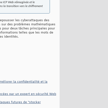
ne ICP Web réimaginée et le
la transition vers le chiffrement
epousser les cyberattaques des
és sur des problèmes mathématiques
s pour deux tâches principales pour
informations telles que les mots de
es identités.
liorer la confidentialité et la
ancées par un expert en sécurité Web
taques futures de "stocker