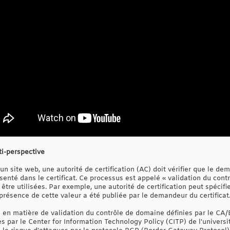
ti-perspective
à un site web, une autorité de certification (AC) doit vérifier que le d
enté dans le certificat. Ce processus est appelé « validation du cont
tre utilisées. Par exemple, une autorité de certification peut spécifie
a présence de cette valeur a été publiée par le demandeur du certificat
 en matière de validation du contrôle de domaine définies par le CA
 par le Center for Information Technology Policy (CITP) de l'universi