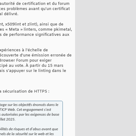
utorité de certification et du forum
ces problèmes avant qu'un certificat
l délivré.
, x509lint et zlint), ainsi que de
es « Meta » linters, comme pkimetal,
ns de performance significatives aux
périences à l'échelle de
 découverte d'une émission erronée de
A/Browser Forum pour exiger
icipé au vote. À partir du 15 mars
is s'appuyer sur le linting dans le
a sécurisation de HTTPS :
ge sur les objectifs énoncés dans le
l'ICP Web. Cet engagement s'est
 autorisées par les exigences de base
llet 2025.
bilités de risques et d'abus avant que
s de la sécurité sur le web et les