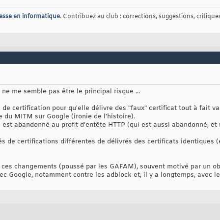
esse en informatique
. Contribuez au club : corrections, suggestions, critiques,
e me semble pas être le principal risque ...
e certification pour qu'elle délivre des "faux" certificat tout à fait v
e du MITM sur Google (ironie de l'histoire).
g est abandonné au profit d'entête HTTP (qui est aussi abandonné, et 
és de certifications différentes de délivrés des certificats identique
 ces changements (poussé par les GAFAM), souvent motivé par un obj
avec Google, notamment contre les adblock et, il y a longtemps, avec 