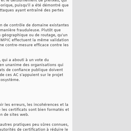
et le détournement de préfixes, qui
éorique, puisqu'il a été démontré que
attaques ayant entraîné des pertes
on de contrôle de domaine existantes
e manière frauduleuse. Plutôt que
ion géographique ou de routage, qu'un
s MPIC effectuent la même validation
une contre-mesure efficace contre les
qui a abouti à un vote du
ien unanime des organisations qui
icats de confiance publique doivent
de ces AC s'appuient sur le projet
cosystème.
r les erreurs, les incohérences et la
les certificats sont bien formatés et
on de sites web.
d'autres pratiques peu sûres connues,
utorités de certification à réduire le