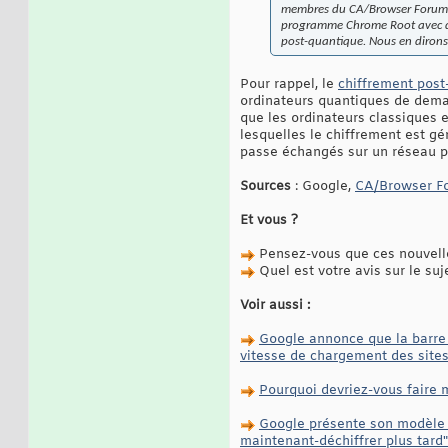
membres du CA/Browser Forum afi
programme Chrome Root avec des
post-quantique. Nous en dirons 
Pour rappel, le
chiffrement post
ordinateurs quantiques de dema
que les ordinateurs classiques 
lesquelles le chiffrement est gé
passe échangés sur un réseau pub
Sources
: Google,
CA/Browser F
Et vous ?
Pensez-vous que ces nouvelle
Quel est votre avis sur le suj
Voir aussi :
Google annonce que la barre d
vitesse de chargement des site
Pourquoi devriez-vous faire 
Google présente son modèle d
maintenant-déchiffrer plus tard"