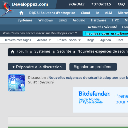
FORUMS
TUTORIELS
FAQ
DI/DSI Solutions d'entreprise
Cloud
IA
ALM
Micros
Systèmes
Windows
Linux
Arduino
Hardware
HPC
M
Actualités Sécurité
For
Vous n'êtes pas encore inscrit sur Developpez.com ?
Inscrivez-vous gratuitem
Derniers messages
Actions
Réseau social
Blogs
Agenda
Chat
Forum
Systèmes
Sécurité
Nouvelles exigences de sécuri
+
Signaler un problème
Répondre à la discussion
Discussion :
Nouvelles exigences de sécurité adoptées par le
Sujet :
Sécurité