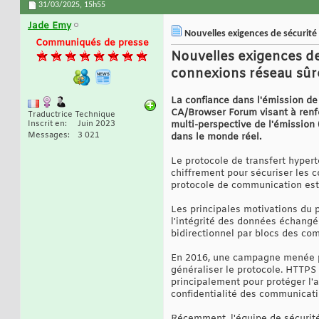
31/03/2025,
15h55
Jade Emy
Nouvelles exigences de sécurité 
Communiqués de presse
Nouvelles exigences de
connexions réseau sûre
La confiance dans l'émission de
CA/Browser Forum visant à renfor
Traductrice Technique
Inscrit en
Juin 2023
multi-perspective de l'émission
Messages
3 021
dans le monde réel.
Le protocole de transfert hypert
chiffrement pour sécuriser les c
protocole de communication est 
Les principales motivations du p
l'intégrité des données échangée
bidirectionnel par blocs des com
En 2016, une campagne menée pa
généraliser le protocole. HTTPS 
principalement pour protéger l'a
confidentialité des communication
Récemment, l'équipe de sécurité