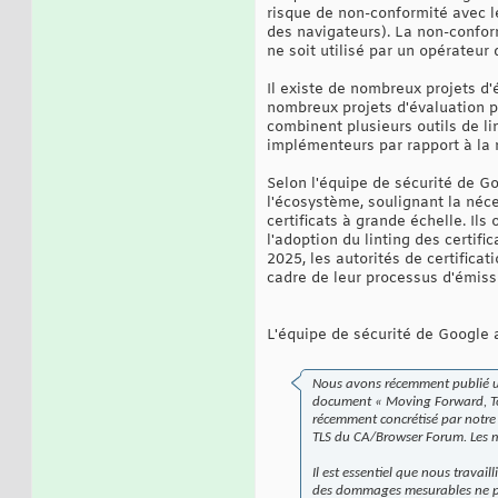
risque de non-conformité avec le
des navigateurs). La non-conform
ne soit utilisé par un opérateur 
Il existe de nombreux projets d'é
nombreux projets d'évaluation 
combinent plusieurs outils de li
implémenteurs par rapport à la 
Selon l'équipe de sécurité de G
l'écosystème, soulignant la néce
certificats à grande échelle. Il
l'adoption du linting des certif
2025, les autorités de certifica
cadre de leur processus d'émissi
L'équipe de sécurité de Google 
Nous avons récemment publié un
document « Moving Forward, To
récemment concrétisé par notre 
TLS du CA/Browser Forum. Les mé
Il est essentiel que nous travai
des dommages mesurables ne puis