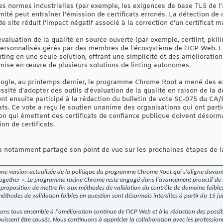
s normes industrielles (par exemple, les exigences de base TLS de l'a
ité peut entraîner l'émission de certificats erronés. La détection de 
de site réduit l'impact négatif associé à la correction d'un certificat ma
valuation de la qualité en source ouverte (par exemple, certlint, pkilint
personnalisés gérés par des membres de l'écosystème de l'ICP Web. L
nting en une seule solution, offrant une simplicité et des amélioratio
mise en œuvre de plusieurs solutions de linting autonomes.
oogle, au printemps dernier, le programme Chrome Root a mené des ex
ssité d'adopter des outils d'évaluation de la qualité en raison de la
s ont ensuite participé à la rédaction du bulletin de vote SC-075 du C
icats. Ce vote a reçu le soutien unanime des organisations qui ont part
tion qui émettent des certificats de confiance publique doivent désorma
on de certificats.
a notamment partagé son point de vue sur les prochaines étapes de l
e version actualisée de la politique du programme Chrome Root qui s'aligne davanta
gether ». Le programme racine Chrome reste engagé dans l'avancement proactif de 
proposition de mettre fin aux méthodes de validation du contrôle de domaine faibles
thodes de validation faibles en question sont désormais interdites à partir du 15 jui
llions tous ensemble à l'amélioration continue de l'ICP Web et à la réduction des possi
sent être causés. Nous continuons à apprécier la collaboration avec les professionnel