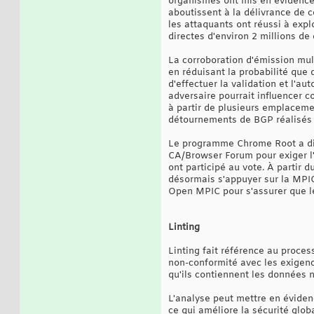
organismes ont mis en évidence 
aboutissent à la délivrance de c
les attaquants ont réussi à expl
directes d'environ 2 millions de 
La corroboration d'émission mul
en réduisant la probabilité que 
d'effectuer la validation et l'a
adversaire pourrait influencer 
à partir de plusieurs emplacemen
détournements de BGP réalisés 
Le programme Chrome Root a diri
CA/Browser Forum pour exiger l'
ont participé au vote. À partir 
désormais s'appuyer sur la MPIC 
Open MPIC pour s'assurer que l
Linting
Linting fait référence au proces
non-conformité avec les exigence
qu'ils contiennent les données n
L'analyse peut mettre en évidenc
ce qui améliore la sécurité globa