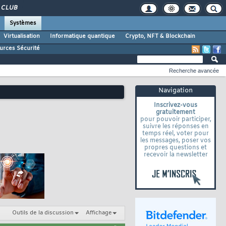
CLUB
Systèmes
Virtualisation
Informatique quantique
Crypto, NFT & Blockchain
urces Sécurité
Recherche avancée
Navigation
Inscrivez-vous
gratuitement
pour pouvoir participer,
suivre les réponses en
temps réel, voter pour
les messages, poser vos
propres questions et
recevoir la newsletter
Outils de la discussion
Affichage