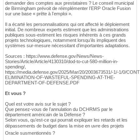
demander des comptes aux prestataires ? Le conseil municipal
de Birmingham prévoit de réimplémenter l'ERP Oracle Fusion
sur une base « prête à l'emploi ».
Il a écarté les personnalisations qui ont affecté le déploiement
initial. De nombreux experts estiment que les administrations
publiques sous-estiment les risques inhérents à ces grands
projets technologiques, notamment lorsqu'ils impliquent des
systèmes sur-mesure nécessitant d'importantes adaptations.
Sources : https://www.defense.gov/News/News-
Stories/Article/Article/4130310/dod-to-cut-580-million-in-
spending/,
https://media.defense.gov/2025/Mar/20/2003673531/-1/-1/0/CON
ELIMINATION-OF-WASTEFUL-SPENDING-AT-THE-
DEPARTMENT-OF-DEFENSE.PDF
Et vous ?
Quel est votre avis sur le sujet ?
Que pensez-vous de l'annulation du DCHRMS par le
département américain de la Défense ?
Selon vous, qu'est-ce qui pourrait expliquer les retards et les
dépassements de budget dans la mise en uvre des projets
Oracle susmentionnés ?