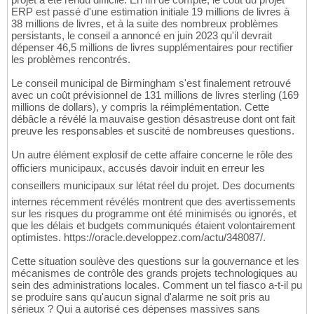
ERP est passé d'une estimation initiale 19 millions de livres à
38 millions de livres, et à la suite des nombreux problèmes
persistants, le conseil a annoncé en juin 2023 qu'il devrait
dépenser 46,5 millions de livres supplémentaires pour rectifier
les problèmes rencontrés.
Le conseil municipal de Birmingham s'est finalement retrouvé
avec un coût prévisionnel de 131 millions de livres sterling (169
millions de dollars), y compris la réimplémentation. Cette
débâcle a révélé la mauvaise gestion désastreuse dont ont fait
preuve les responsables et suscité de nombreuses questions.
Un autre élément explosif de cette affaire concerne le rôle des
officiers municipaux, accusés davoir induit en erreur les
conseillers municipaux sur létat réel du projet. Des documents
internes récemment révélés montrent que des avertissements
sur les risques du programme ont été minimisés ou ignorés, et
que les délais et budgets communiqués étaient volontairement
optimistes. https://oracle.developpez.com/actu/348087/.
Cette situation soulève des questions sur la gouvernance et les
mécanismes de contrôle des grands projets technologiques au
sein des administrations locales. Comment un tel fiasco a-t-il pu
se produire sans qu'aucun signal d'alarme ne soit pris au
sérieux ? Qui a autorisé ces dépenses massives sans