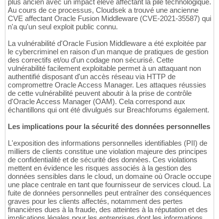
plus ancien avec un impact élevé affectant la pile technologique.
Au cours de ce processus, Cloudsek a trouvé une ancienne
CVE affectant Oracle Fusion Middleware (CVE-2021-35587) qui
n'a qu'un seul exploit public connu.
La vulnérabilité d'Oracle Fusion Middleware a été exploitée par
le cybercriminel en raison d'un manque de pratiques de gestion
des correctifs et/ou d'un codage non sécurisé. Cette
vulnérabilité facilement exploitable permet à un attaquant non
authentifié disposant d'un accès réseau via HTTP de
compromettre Oracle Access Manager. Les attaques réussies
de cette vulnérabilité peuvent aboutir à la prise de contrôle
d'Oracle Access Manager (OAM). Cela correspond aux
échantillons qui ont été divulgués sur Breachforums également.
Les implications pour la sécurité des données personnelles
L'exposition des informations personnelles identifiables (PII) de
milliers de clients constitue une violation majeure des principes
de confidentialité et de sécurité des données. Ces violations
mettent en évidence les risques associés à la gestion des
données sensibles dans le cloud, un domaine où Oracle occupe
une place centrale en tant que fournisseur de services cloud. La
fuite de données personnelles peut entraîner des conséquences
graves pour les clients affectés, notamment des pertes
financières dues à la fraude, des atteintes à la réputation et des
implications légales pour les entreprises dont les informations