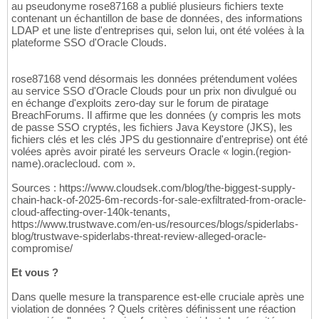
au pseudonyme rose87168 a publié plusieurs fichiers texte
contenant un échantillon de base de données, des informations
LDAP et une liste d'entreprises qui, selon lui, ont été volées à la
plateforme SSO d'Oracle Clouds.
rose87168 vend désormais les données prétendument volées
au service SSO d'Oracle Clouds pour un prix non divulgué ou
en échange d'exploits zero-day sur le forum de piratage
BreachForums. Il affirme que les données (y compris les mots
de passe SSO cryptés, les fichiers Java Keystore (JKS), les
fichiers clés et les clés JPS du gestionnaire d'entreprise) ont été
volées après avoir piraté les serveurs Oracle « login.(region-
name).oraclecloud. com ».
Sources : https://www.cloudsek.com/blog/the-biggest-supply-
chain-hack-of-2025-6m-records-for-sale-exfiltrated-from-oracle-
cloud-affecting-over-140k-tenants,
https://www.trustwave.com/en-us/resources/blogs/spiderlabs-
blog/trustwave-spiderlabs-threat-review-alleged-oracle-
compromise/
Et vous ?
Dans quelle mesure la transparence est-elle cruciale après une
violation de données ? Quels critères définissent une réaction