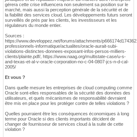
gérera cette crise influencera non seulement sa position sur le
marché, mais aussi la perception générale de la sécurité et de
la fiabilité des services cloud. Les développements futurs seront
surveillés de près par les clients, les investisseurs et les
régulateurs du monde entier.
Sources :
https://www.developpez.net/forums/attachments/p666174d174362
professionnels-informatique/actualites/oracle-aurait-subi-
violations-distinctes-donnees-exposant-infos-persos-milliers-
clients/plainte.pdf/, https://www.naag.org/multistate-case/u-s-
and-texas-et-al-v-oracle-corporation-no-c-04-0807-jcs-n-d-cal-
2005/
Et vous ?
Dans quelle mesure les entreprises de cloud computing comme
Oracle sont-elles responsables de la sécurité des données des
utilisateurs, et quels mécanismes de responsabilité devraient
être mis en place pour les protéger contre de telles violations ?
Quelles pourraient être les conséquences économiques à long
terme pour Oracle si des clients importants décident de
changer de fournisseur de services cloud à la suite de cette
violation ?