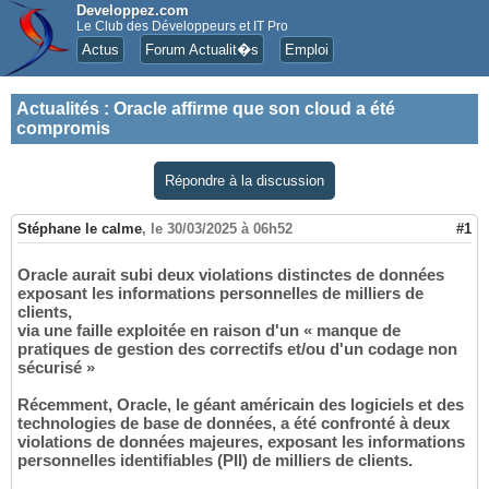
Developpez.com
Le Club des Développeurs et IT Pro
Actus
Forum Actualit�s
Emploi
Actualités
:
Oracle affirme que son cloud a été
compromis
Répondre à la discussion
Stéphane le calme
,
le 30/03/2025 à 06h52
#1
Oracle aurait subi deux violations distinctes de données
exposant les informations personnelles de milliers de
clients,
via une faille exploitée en raison d'un « manque de
pratiques de gestion des correctifs et/ou d'un codage non
sécurisé »
Récemment, Oracle, le géant américain des logiciels et des
technologies de base de données, a été confronté à deux
violations de données majeures, exposant les informations
personnelles identifiables (PII) de milliers de clients.