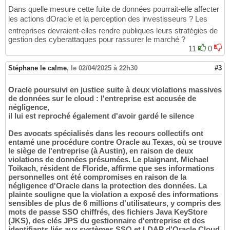
Dans quelle mesure cette fuite de données pourrait-elle affecter
les actions dOracle et la perception des investisseurs ? Les
entreprises devraient-elles rendre publiques leurs stratégies de
gestion des cyberattaques pour rassurer le marché ?
11
0
Stéphane le calme
,
le 02/04/2025 à 22h30
#3
Oracle poursuivi en justice suite à deux violations massives
de données sur le cloud : l'entreprise est accusée de
négligence,
il lui est reproché également d'avoir gardé le silence
Des avocats spécialisés dans les recours collectifs ont
entamé une procédure contre Oracle au Texas, où se trouve
le siège de l'entreprise (à Austin), en raison de deux
violations de données présumées. Le plaignant, Michael
Toikach, résident de Floride, affirme que ses informations
personnelles ont été compromises en raison de la
négligence d'Oracle dans la protection des données. La
plainte souligne que la violation a exposé des informations
sensibles de plus de 6 millions d'utilisateurs, y compris des
mots de passe SSO chiffrés, des fichiers Java KeyStore
(JKS), des clés JPS du gestionnaire d'entreprise et des
identifiants liés aux systèmes SSO et LDAP d'Oracle Cloud.