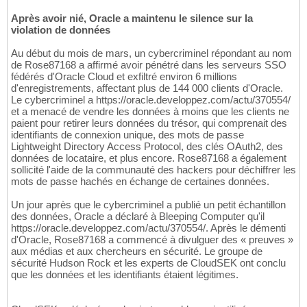
Après avoir nié, Oracle a maintenu le silence sur la
violation de données
Au début du mois de mars, un cybercriminel répondant au nom
de Rose87168 a affirmé avoir pénétré dans les serveurs SSO
fédérés d'Oracle Cloud et exfiltré environ 6 millions
d'enregistrements, affectant plus de 144 000 clients d'Oracle.
Le cybercriminel a https://oracle.developpez.com/actu/370554/
et a menacé de vendre les données à moins que les clients ne
paient pour retirer leurs données du trésor, qui comprenait des
identifiants de connexion unique, des mots de passe
Lightweight Directory Access Protocol, des clés OAuth2, des
données de locataire, et plus encore. Rose87168 a également
sollicité l'aide de la communauté des hackers pour déchiffrer les
mots de passe hachés en échange de certaines données.
Un jour après que le cybercriminel a publié un petit échantillon
des données, Oracle a déclaré à Bleeping Computer qu'il
https://oracle.developpez.com/actu/370554/. Après le démenti
d'Oracle, Rose87168 a commencé à divulguer des « preuves »
aux médias et aux chercheurs en sécurité. Le groupe de
sécurité Hudson Rock et les experts de CloudSEK ont conclu
que les données et les identifiants étaient légitimes.