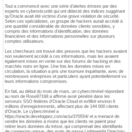
Tout a commencé avec une série d'alertes émises par des
experts en cybersécurité qui ont détecté des indices suggérant
qu'Oracle avait été victime d'une grave violation de sécurité.
Selon ces spécialistes, un groupe de hackers aurait accédé à
une quantité considérable de données clients sensibles, y
compris des informations d'identification, des données
financières et des informations personnelles sur plusieurs
comptes utilisateurs.
Les chercheurs ont trouvé des preuves que les hackers avaient
non seulement accédé à ces informations, mais les avaient
également mises en vente sur des forums de hacking et des
marchés noirs en ligne. Une fois les données mises en
circulation, la situation a pris une tournure inquiétante, avec de
nombreuses entreprises et particuliers ayant potentiellement vu
leurs informations compromises.
En fait, au début du mois de mars, un cybercriminel répondant
au nom de Rose87168 a affirmé avoir pénétré dans les
serveurs SSO fédérés d'Oracle Cloud et exfiltré environ 6
millions d'enregistrements, affectant plus de 144 000 clients
d'Oracle. Le cybercriminel a
https://oracle.developpez.com/actu/370554/ et a menacé de
vendre les données à moins que les clients ne paient pour
retirer leurs données du trésor, qui comprenait des identifiants
de connexion unique, des mots de passe Lightweight Directory