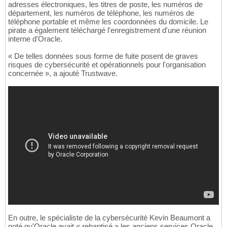
adresses électroniques, les titres de poste, les numéros de
département, les numéros de téléphone, les numéros de
téléphone portable et même les coordonnées du domicile. Le
pirate a également téléchargé l'enregistrement d'une réunion
interne d'Oracle.
« De telles données sous forme de fuite posent de graves
risques de cybersécurité et opérationnels pour l'organisation
concernée », a ajouté Trustwave.
En outre, le spécialiste de la cybersécurité Kevin Beaumont a
noté qu'Oracle avait « rebaptisé » les anciens services Oracle