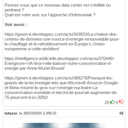
Pensez-vous que ce nouveau data center est crédible ou
pertinent ?
Quel est votre avis sur l'approche d'Infomaniak ?
Voir aussi :
https://green-it.developpez.com/actu/343833/La-chaleur-des-
centres-de-donnees-une-source-d-energie-renouvelable-pour-
le-chauffage-et-le-refroidissement-en-Europe-L-Union-
europeenne-a-cette-ambition/
https://intelligence-artificielle.developpez.com/actu/370446/-
Energivore-l-IA-fera-t-elle-baisser-notre-consommation-d-
energie-par-Anne-Muriel-Brouet/
https://green-it.developpez.com/actu/366278/Pourquoi-les-
geants-de-la-technologie-tels-que-Microsoft-Amazon-Google-
et-Meta-misent-ils-gros-sur-l-energie-nucleaire-La-
consommation-mondiale-d-electricite-pourrait-augmenter-de-
75-pourcent-d-ici-2050/
20
0
totozor
,
le 28/03/2025 à 09h33
#2