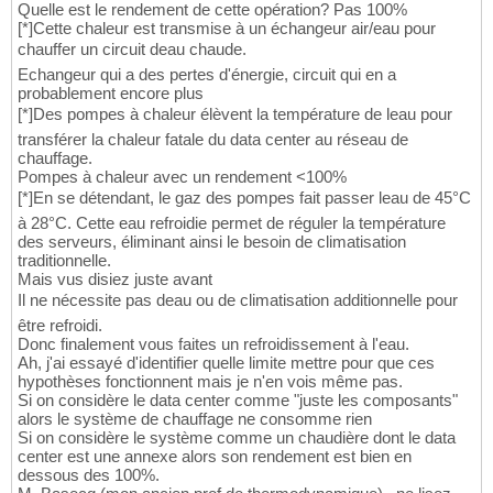
Quelle est le rendement de cette opération? Pas 100%
[*]Cette chaleur est transmise à un échangeur air/eau pour
chauffer un circuit deau chaude.
Echangeur qui a des pertes d'énergie, circuit qui en a
probablement encore plus
[*]Des pompes à chaleur élèvent la température de leau pour
transférer la chaleur fatale du data center au réseau de
chauffage.
Pompes à chaleur avec un rendement <100%
[*]En se détendant, le gaz des pompes fait passer leau de 45°C
à 28°C. Cette eau refroidie permet de réguler la température
des serveurs, éliminant ainsi le besoin de climatisation
traditionnelle.
Mais vus disiez juste avant
Il ne nécessite pas deau ou de climatisation additionnelle pour
être refroidi.
Donc finalement vous faites un refroidissement à l'eau.
Ah, j'ai essayé d'identifier quelle limite mettre pour que ces
hypothèses fonctionnent mais je n'en vois même pas.
Si on considère le data center comme "juste les composants"
alors le système de chauffage ne consomme rien
Si on considère le système comme un chaudière dont le data
center est une annexe alors son rendement est bien en
dessous des 100%.