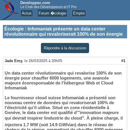
Developpez.com
Le Club des Développeurs et IT Pro
Actus
Forum �cologie
Emploi
Écologie
:
Infomaniak présente un data center
révolutionnaire qui revaloriserait 100% de son énergie
Répondre à la discussion
Jade Emy
,
le 26/03/2025 à 20h05
#1
Un data center révolutionnaire qui revalorise 100% de son
énergie pour chauffer 6000 logements, une avancée
majeure écoresponsable de l'hébergeur Web et Cloud
Infomaniak
Le fournisseur cloud suisse Infomaniak a présenté son
nouveau centre de données qui revaloriserait 100% de
l'électricité qu'il utilise. Situé en zone résidentielle à
Genève, le data center est qualifié d'"innovation majeure
qui devrait inspirer lindustrie du cloud". À pleine charge, il
injectera 1.7 MW (soit 14.9 GWh/an) dans le réseau de
chaleur de la région, permettant de chauffer 6000 ménages