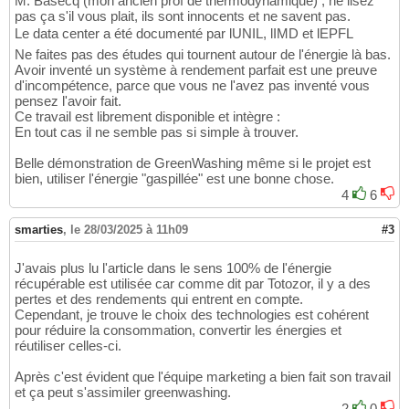
M. Basecq (mon ancien prof de thermodynamique) , ne lisez
pas ça s'il vous plait, ils sont innocents et ne savent pas.
Le data center a été documenté par lUNIL, lIMD et lEPFL
Ne faites pas des études qui tournent autour de l'énergie là bas.
Avoir inventé un système à rendement parfait est une preuve
d'incompétence, parce que vous ne l'avez pas inventé vous
pensez l'avoir fait.
Ce travail est librement disponible et intègre :
En tout cas il ne semble pas si simple à trouver.
Belle démonstration de GreenWashing même si le projet est
bien, utiliser l'énergie "gaspillée" est une bonne chose.
4
6
smarties
,
le 28/03/2025 à 11h09
#3
J'avais plus lu l'article dans le sens 100% de l'énergie
récupérable est utilisée car comme dit par Totozor, il y a des
pertes et des rendements qui entrent en compte.
Cependant, je trouve le choix des technologies est cohérent
pour réduire la consommation, convertir les énergies et
réutiliser celles-ci.
Après c'est évident que l'équipe marketing a bien fait son travail
et ça peut s'assimiler greenwashing.
2
0