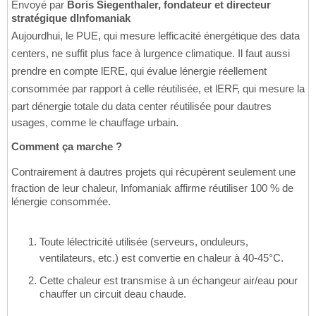
Envoyé par
Boris Siegenthaler, fondateur et directeur
stratégique dInfomaniak
Aujourdhui, le PUE, qui mesure lefficacité énergétique des data
centers, ne suffit plus face à lurgence climatique. Il faut aussi
prendre en compte lERE, qui évalue lénergie réellement
consommée par rapport à celle réutilisée, et lERF, qui mesure la
part dénergie totale du data center réutilisée pour dautres
usages, comme le chauffage urbain.
Comment ça marche ?
Contrairement à dautres projets qui récupèrent seulement une
fraction de leur chaleur, Infomaniak affirme réutiliser 100 % de
lénergie consommée.
Toute lélectricité utilisée (serveurs, onduleurs,
ventilateurs, etc.) est convertie en chaleur à 40-45°C.
Cette chaleur est transmise à un échangeur air/eau pour
chauffer un circuit deau chaude.