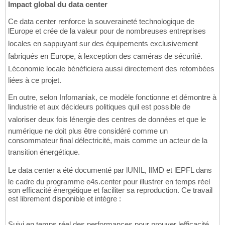
Impact global du data center
Ce data center renforce la souveraineté technologique de
lEurope et crée de la valeur pour de nombreuses entreprises
locales en sappuyant sur des équipements exclusivement
fabriqués en Europe, à lexception des caméras de sécurité.
Léconomie locale bénéficiera aussi directement des retombées
liées à ce projet.
En outre, selon Infomaniak, ce modèle fonctionne et démontre à
lindustrie et aux décideurs politiques quil est possible de
valoriser deux fois lénergie des centres de données et que le
numérique ne doit plus être considéré comme un
consommateur final délectricité, mais comme un acteur de la
transition énergétique.
Le data center a été documenté par lUNIL, lIMD et lEPFL dans
le cadre du programme e4s.center pour illustrer en temps réel
son efficacité énergétique et faciliter sa reproduction. Ce travail
est librement disponible et intègre :
Suivi en temps réel des performances pour prouver lefficacité