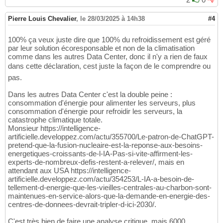
Pierre Louis Chevalier
,
le 28/03/2025 à 14h38
#4
100% ça veux juste dire que 100% du refroidissement est géré
par leur solution écoresponsable et non de la climatisation
comme dans les autres Data Center, donc il n'y a rien de faux
dans cette déclaration, cest juste la façon de le comprendre ou
pas.
Dans les autres Data Center c'est la double peine :
consommation d'énergie pour alimenter les serveurs, plus
consommation d'énergie pour refroidir les serveurs, la
catastrophe climatique totale.
Monsieur https://intelligence-
artificielle.developpez.com/actu/355700/Le-patron-de-ChatGPT-
pretend-que-la-fusion-nucleaire-est-la-reponse-aux-besoins-
energetiques-croissants-de-l-IA-Pas-si-vite-affirment-les-
experts-de-nombreux-defis-restent-a-relever/, mais en
attendant aux USA https://intelligence-
artificielle.developpez.com/actu/354253/L-IA-a-besoin-de-
tellement-d-energie-que-les-vieilles-centrales-au-charbon-sont-
maintenues-en-service-alors-que-la-demande-en-energie-des-
centres-de-donnees-devrait-tripler-d-ici-2030/.
C'est très bien de faire une analyse critique, mais 6000