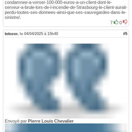
condamnee-a-verser-100-000-euros-a-un-client-dont-le-
serveur-a-brule-lors-de-l-incendie-de-Strasbourg-le-client-aurait-
perdu-toutes-ses-donnees-ainsi-que-ses-sauvegardes-dans-le-
sinistre/.
7
0
totozor
,
le 04/04/2025 à 15h40
#5
Envoyé par
Pierre Louis Chevalier