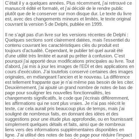
C'était il y a quelques années. Plus récemment, j'ai retrouvé ce
manuscrit édité et formaté, et j'ai décidé de le rendre public
plutôt que de le conserver sur mon disque dur. Le texte du livre
est, avec des changements mineurs et limités, le texte original
couvrant la version 5 de Delphi, publiée en 1999.
Il ne s'agit pas d'un livre sur les versions récentes de Delphi :
Quelques sections sont clairement datées, mais l'essentiel du
contenu couvrant les caractéristiques clés du produit est
toujours d'actualité. Cependant, le publier tel quel aurait été
d'une utilité très limitée et aurait pu prêter à confusion. C'est
pourquoi j'ai apporté deux modifications principales au livre. Tout
d'abord, j'ai mis à jour les images de l'EDI et des applications en
cours d'exécution. J'ai toutefois conservé certaines des images
originales, en mélangeant l'ancien et le nouveau. La différence
est tellement frappante que je n'ai même pas besoin de les citer.
Deuxièmement, j'ai ajouté un grand nombre de notes de bas de
page pour souligner les nouvelles fonctionnalités, les
changements significatifs, le code que j'écrirais différemment,
les affirmations qui ne sont plus vraies. Je n'ai pas réécrit le
texte, car cela aurait pris beaucoup plus de temps, mais j'ai
souligné de nombreux faits, en donnant des idées et des
suggestions pour une étude plus approfondie, ou en fournissant
simplement quelques détails et faits, ainsi que de nombreux
liens vers des informations supplémentaires disponibles en
ligne. J'ai utilisé des notes de bas de page pour réduire l'impact