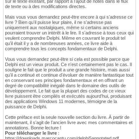
sur le texte existant, par rapport à l'ajout de notes dans le flux
de texte ou à des modifications directes.
Mais vous vous demandez peut-être encore à qui s'adresse ce
livre ? Bien qu'il puisse leur plaire, il ne s'adresse pas
uniquement aux nostalgiques, même si certains anciens
pourraient trouver un intérêt à le lire. Il s'adresse à tous ceux qui
veulent comprendre Delphi. Même en couvrant le produit tel
qu'il était il y a de nombreuses années, ce livre aide à
comprendre tous les concepts fondamentaux de Delphi.
Vous vous demandez peut-être si cela est possible parce que
Delphi est un vieux produit. Ce n'est certainement pas le cas. Il
souligne le fait que le produit a une grande histoire, mais aussi
qu'il a continué et continue d'évoluer de manière fantastique tout
en conservant ses principes fondamentaux et en offrant un
degré de compatibilité inégalé dans le domaine des outils de
développement. Le fait que la plupart des codes de ce vieux
livre puissent être compilés et exécutés aujourd'hui, produisant
des applications Windows 11 modernes, témoigne de la
puissance de Delphi.
Cette préface est la seule nouvelle section du livre. À partir de
maintenant, il s'agit de l'ancien livre avec mes commentaires et
annotations. Bonne lecture !
Pour télécharger le livre
:
https://downloads.marcocantu.com/delphi5annotated.pdf