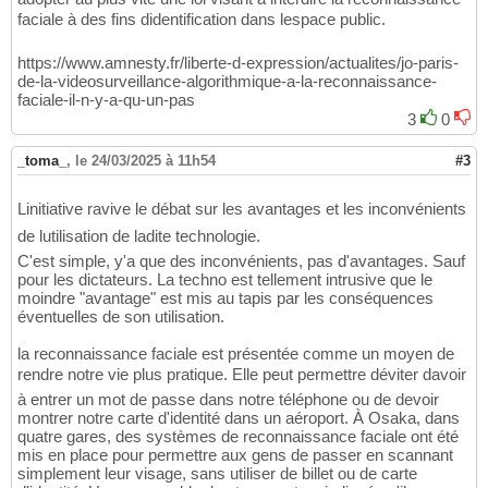
faciale à des fins didentification dans lespace public.
https://www.amnesty.fr/liberte-d-expression/actualites/jo-paris-
de-la-videosurveillance-algorithmique-a-la-reconnaissance-
faciale-il-n-y-a-qu-un-pas
3
0
_toma_
,
le 24/03/2025 à 11h54
#3
Linitiative ravive le débat sur les avantages et les inconvénients
de lutilisation de ladite technologie.
C'est simple, y'a que des inconvénients, pas d'avantages. Sauf
pour les dictateurs. La techno est tellement intrusive que le
moindre "avantage" est mis au tapis par les conséquences
éventuelles de son utilisation.
la reconnaissance faciale est présentée comme un moyen de
rendre notre vie plus pratique. Elle peut permettre déviter davoir
à entrer un mot de passe dans notre téléphone ou de devoir
montrer notre carte d'identité dans un aéroport. À Osaka, dans
quatre gares, des systèmes de reconnaissance faciale ont été
mis en place pour permettre aux gens de passer en scannant
simplement leur visage, sans utiliser de billet ou de carte