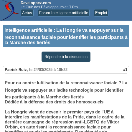
Developpez.com
Le Club des Développeurs et IT Pro
Actus
Forum Intelligence artificielle
Emploi
Intelligence artificielle
:
La Hongrie va sappuyer sur la
reconnaissance faciale pour identifier les participants à
la Marche des fiertés
Répondre à la discussion
Patrick Ruiz
,
le 24/03/2025 à 10h22
#1
Pour ou contre lutilisation de la reconnaissance faciale ? La
Hongrie va sappuyer sur ladite technologie pour identifier
les participants à la Marche des fiertés
Dédiée à la défense des droits des homosexuels
La Hongrie vient de devenir le premier pays de l'UE à
interdire les manifestations de la Pride, dans le cadre de la
dernière campagne de répression anti-LGBTQ de Viktor
Orbán, en autorisant la reconnaissance faciale pour
identifier et punir les participants. Des députés de