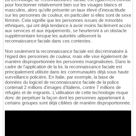
48
pour fonctionner relativement bien sur les visages blancs et
int
 main
(
int
 argc, 
char
* argv
[
]
)
49
masculins, alors qu'elle présente un taux élevé d'inexactitude
{
50
sur les personnes de couleur, en particulier si elles sont de sexe
if
(
argc != 
2
)
51
féminin. Cela signifie que les personnes issues de minorités
{
52
ethniques, qui ont déjà tendance à avoir moins facilement accès
        printf
(
"Usage: %s <image_file_name>
53
aux services et aux équipements, se heurteront à un obstacle
return
-1
;

54
supplémentaire lorsque les autorités utiliseront la
}
55
reconnaissance faciale dans ces contextes.
56
Non seulement la reconnaissance faciale est discriminatoire à
//load an image and convert it to g
57
l'égard des personnes de couleur, mais elle vise également de
	Mat image = imread
(
argv
[
1
]
)
; 

58
manière disproportionnée les personnes marginalisées. Dans le
if
(
image.empty
(
)
)
59
cadre de l'application de la loi, la reconnaissance faciale est
{
60
principalement utilisée dans les communautés déjà sous haute
		fprintf
(
stderr, 
"Can not lo
61
surveillance policière. En Italie, par exemple, la base de
return
-1
;

62
données du logiciel de reconnaissance faciale de la police
}
63
contenait 2 millions d'images d'Italiens, contre 7 millions de
64
réfugiés et de migrants. L'utilisation de cette technologie risque
int
 * pResults = 
NULL
; 

65
donc de perpétuer la façon dont les personnes appartenant à
//pBuffer is used in the detection func
66
certains groupes sont déjà ciblées de manière disproportionnée.
//If you call functions in multiple thr
67
    unsigned 
char
 * pBuffer = 
(
unsigned 
cha
68
if
(
!pBuffer
)
69
{
70
        fprintf
(
stderr, 
"Can not alloc buff
71
return
-1
;

72