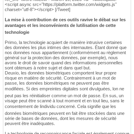
  * Neither the names of the copyright hold
23
<script async src="https://platform.twitter.com/widgets.js"
    may be used to endorse or promote produ
24
charset="utf-8"></script> [/Tweet]
    without specific prior written permissi
25
26
La mise à contribution de ces outils ravive le débat sur les
This software is provided by the copyright 
27
avantages et les inconvénients de lutilisation de cette
any express or implied warranties, includin
28
technologie
warranties of merchantability and fitness f
29
In no event shall copyright holders or cont
30
Primo, la technologie acquiert de manière intrusive certaines
indirect, incidental, special, exemplary, o
31
des données les plus intimes des internautes. Étant donné que
(including, but not limited to, procurement
32
nos données nous appartiennent (conformément au règlement
loss of use, data, or profits; or business 
33
général sur la protection des données, par exemple), nous
and on any theory of liability, whether in 
34
avons le droit de savoir quand des informations personnelles
or tort (including negligence or otherwise)
35
sont obtenues à notre sujet et dans quel but.
the use of this software, even if advised o
36
Deuxio, les données biométriques comportent leur propre
*/
37
risque en matière de sécurité. Contrairement à un mot de
38
passe, les données biométriques ne peuvent pas être
#include <stdio.h>

39
modifiées. Si des empreintes digitales sont divulguées, lon ne
#include <opencv2/opencv.hpp>

40
peut pas les réinitialiser comme un mot de passe. En sus, un
#include 
"facedetectcnn.h"
41
visage peut être scanné à tout moment et en tout lieu, sans le
42
consentement de lindividu concerné. Cela signifie que les
//define the buffer size. Do not change the
43
données biométriques peuvent en fait être stockées dans une
//0x9000 = 1024 * (16 * 2 + 4), detect 1024
44
série de bases de données, dont les mesures de sécurité
#define DETECT_BUFFER_SIZE 
0x9000
45
peuvent être inadéquates.
using namespace cv;

46
using namespace std;

47
La technologie de reconnaissance faciale est également connue