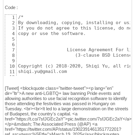
Code :
/*
1
By downloading, copying, installing or usin
2
If you do not agree to this license, do not
3
copy or use the software.
4
5
6
                  License Agreement For lib
7
                     (3-clause BSD License)
8
9
Copyright (c) 2018-2020, Shiqi Yu, all righ
10
shiqi.yu@gmail.com
11
12
Redistribution and use in source and binary
13
are permitted provided that the following c
14
[Tweet] <blockquote class="twitter-tweet"><p lang="en"
dir="ltr">A new anti-LGBTQ+ law banning Pride events and
15
allowing authorities to use facial recognition software to identify
  * Redistributions of source code must ret
16
those attending the festivities was passed in Hungary on
    this list of conditions and the followi
17
Tuesday. <br><br>It led to a large demonstration on the streets
18
of Budapest, the country's capital. <a
  * Redistributions in binary form must rep
19
href="https://t.co/7sfJGEc2aY">pic.twitter.com/7sfJGEc2aY</a>
    this list of conditions and the followi
20
</p>&mdash; The Associated Press (@AP) <a
    and/or other materials provided with th
21
href="https://twitter.com/AP/status/1902391461351772201?
22
ref_src=twsrc%5Etfw">March 19, 2025</a></blockquote>