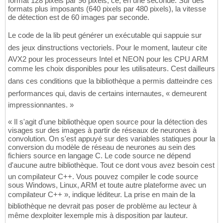
format 128 pixels par 96 pixels, ce, en une seconde. Sur des
formats plus imposants (640 pixels par 480 pixels), la vitesse
de détection est de 60 images par seconde.
Le code de la lib peut générer un exécutable qui sappuie sur
des jeux dinstructions vectoriels. Pour le moment, lauteur cite
AVX2 pour les processeurs Intel et NEON pour les CPU ARM
comme les choix disponibles pour les utilisateurs. Cest dailleurs
dans ces conditions que la bibliothèque a permis datteindre ces
performances qui, davis de certains internautes, « demeurent
impressionnantes. »
« Il s'agit d'une bibliothèque open source pour la détection des
visages sur des images à partir de réseaux de neurones à
convolution. On s'est appuyé sur des variables statiques pour la
conversion du modèle de réseau de neurones au sein des
fichiers source en langage C. Le code source ne dépend
d'aucune autre bibliothèque. Tout ce dont vous avez besoin cest
un compilateur C++. Vous pouvez compiler le code source
sous Windows, Linux, ARM et toute autre plateforme avec un
compilateur C++ », indique léditeur. La prise en main de la
bibliothèque ne devrait pas poser de problème au lecteur à
même dexploiter lexemple mis à disposition par lauteur.