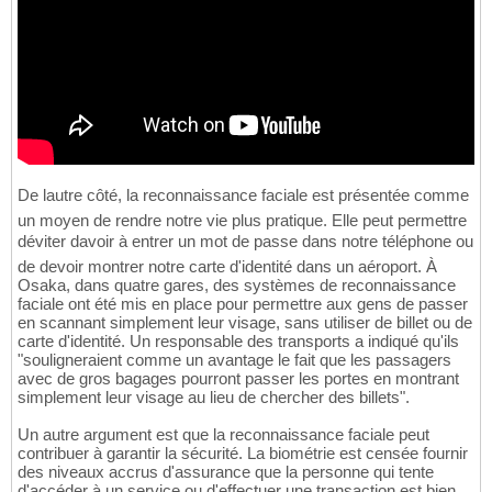
}
73
74
75
///////////////////////////////////
76
// CNN face detection 
77
// Best detection rate
78
///////////////////////////////////
79
//!!! The input image must be a BGR
80
//!!! DO NOT RELEASE pResults !!!
81
    TickMeter cvtm;

82
De lautre côté, la reconnaissance faciale est présentée comme
    cvtm.start
(
)
;

83
un moyen de rendre notre vie plus pratique. Elle peut permettre
84
déviter davoir à entrer un mot de passe dans notre téléphone ou
	pResults = facedetect_cnn
(
pBuffer, 
85
de devoir montrer notre carte d'identité dans un aéroport. À
86
Osaka, dans quatre gares, des systèmes de reconnaissance
    cvtm.stop
(
)
;    

87
faciale ont été mis en place pour permettre aux gens de passer
    printf
(
"time = %gms
\n
"
, cvtm.getTimeMil
88
en scannant simplement leur visage, sans utiliser de billet ou de
89
carte d'identité. Un responsable des transports a indiqué qu'ils
    printf
(
"%d faces detected.
\n
"
, 
(
pResult
90
"souligneraient comme un avantage le fait que les passagers
	Mat result_image = image.clone
(
)
;

91
avec de gros bagages pourront passer les portes en montrant
//print the detection results
92
simplement leur visage au lieu de chercher des billets".
for
(
int
 i = 
0
; i < 
(
pResults ? *pRe
93
{
94
Un autre argument est que la reconnaissance faciale peut
        short * p = 
(
(
short*
)
(
pResults + 
1
)
95
contribuer à garantir la sécurité. La biométrie est censée fournir
int
 confidence = p
[
0
]
;

96
des niveaux accrus d'assurance que la personne qui tente
int
 x = p
[
1
]
;

97
d'accéder à un service ou d'effectuer une transaction est bien