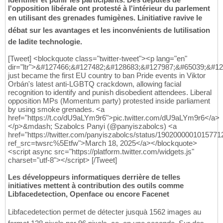
l'opposition libérale ont protesté à l'intérieur du parlement
en utilisant des grenades fumigènes. Linitiative ravive le
débat sur les avantages et les inconvénients de lutilisation
de ladite technologie.
[Tweet] <blockquote class="twitter-tweet"><p lang="en"
dir="ltr">&#127466;&#127482;&#128683;&#127987;&#65039;&#1
just became the first EU country to ban Pride events in Viktor
Orbán's latest anti-LGBTQ crackdown, allowing facial
recognition to identify and punish disobedient attendees. Liberal
opposition MPs (Momentum party) protested inside parliament
by using smoke grenades. <a
href="https://t.co/dU9aLYm9r6">pic.twitter.com/dU9aLYm9r6</a>
</p>&mdash; Szabolcs Panyi (@panyiszabolcs) <a
href="https://twitter.com/panyiszabolcs/status/190200000101577
ref_src=twsrc%5Etfw">March 18, 2025</a></blockquote>
<script async src="https://platform.twitter.com/widgets.js"
charset="utf-8"></script> [/Tweet]
Les développeurs informatiques derrière de telles
initiatives mettent à contribution des outils comme
Libfacedetection, Openface ou encore Facenet
Libfacedetection permet de détecter jusquà 1562 images au