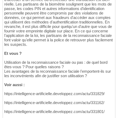
int
 y = p
[
2
]
;

98
réelle. Les partisans de la biométrie soulignent que les mots de
int
 w = p
[
3
]
;

99
passe, les codes PIN et autres informations d'identification
int
 h = p
[
4
]
;

100
personnelle peuvent être compromis par des violations de
101
données, ce qui permet aux fraudeurs d'accéder aux comptes
//show the score of the face. Its r
qui utilisent des méthodes d'authentification traditionnelles. En
102
revanche, il est plus difficile pour quelqu'un d'autre que vous de
char
 sScore
[
256
]
;

103
fournir votre empreinte digitale sur place. En ce qui concerne
        snprintf
(
sScore, 
256
, 
"%d"
, confide
104
l'application de la loi, les partisans de la reconnaissance faciale
        cv::putText
(
result_image, sScore, c
105
font valoir qu'elle permet à la police de retrouver plus facilement
//draw face rectangle
106
les suspects.
		rectangle
(
result_image, Rec
107
//draw five face landmarks in diffe
108
Et vous ?
        cv::circle
(
result_image, cv:<img sr
109
        cv::circle
(
result_image, cv:<img sr
110
Utilisation de la reconnaissance faciale ou pas : de quel bord
        cv::circle
(
result_image, cv:<img sr
111
êtes-vous ? Pour quelles raisons ?
        cv::circle
(
result_image, cv:<img sr
112
Les avantages de la reconnaissance faciale l'emportent-ils sur
        cv::circle
(
result_image, cv:<img sr
113
les inconvénients afin de justifier son utilisation ?
114
//print the result
115
Voir aussi :
        printf
(
"face %d: confidence=%d, [%d
116
                i, confidence, x, y, w, h, 

117
https://intelligence-artificielle.developpez.com/actu/331829/
                p
[
5
]
, p
[
6
]
, p
[
7
]
, p
[
8
]
, p
[
9
118
https://intelligence-artificielle.developpez.com/actu/331162/
119
}
120
https://intelligence-artificielle.developpez.com/actu/331801/
	imshow
(
"result"
, result_image
)
;

121
122