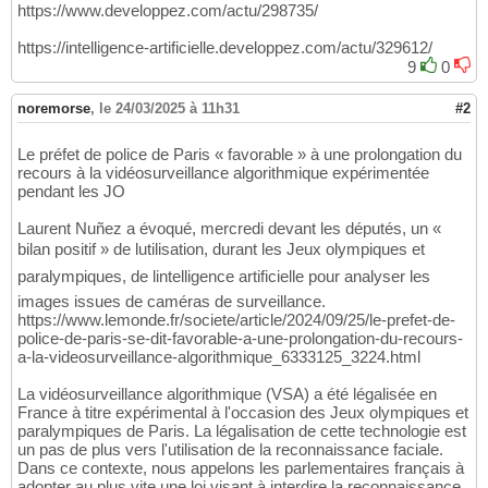
https://www.developpez.com/actu/298735/
	waitKey
(
)
;

123
124
https://intelligence-artificielle.developpez.com/actu/329612/
//release the buffer
125
9
0
    free
(
pBuffer
)
;

126
127
noremorse
,
le 24/03/2025 à 11h31
#2
return
0
128
}
129
Le préfet de police de Paris « favorable » à une prolongation du
recours à la vidéosurveillance algorithmique expérimentée
pendant les JO
Laurent Nuñez a évoqué, mercredi devant les députés, un «
bilan positif » de lutilisation, durant les Jeux olympiques et
paralympiques, de lintelligence artificielle pour analyser les
images issues de caméras de surveillance.
https://www.lemonde.fr/societe/article/2024/09/25/le-prefet-de-
police-de-paris-se-dit-favorable-a-une-prolongation-du-recours-
a-la-videosurveillance-algorithmique_6333125_3224.html
La vidéosurveillance algorithmique (VSA) a été légalisée en
France à titre expérimental à l'occasion des Jeux olympiques et
paralympiques de Paris. La légalisation de cette technologie est
un pas de plus vers l'utilisation de la reconnaissance faciale.
Dans ce contexte, nous appelons les parlementaires français à
adopter au plus vite une loi visant à interdire la reconnaissance