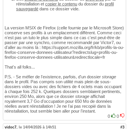
réinstallation et
copier le contenu
du dossier du
profil
sauvegardé
dans ce dossier vide.
La version MSIX de Firefox (celle fournie par le Microsoft Store)
conserve ses profils à un emplacement différent. Comme ceci
n'est pas un tuto le plus simple dans ce cas c'est peut-être de
passer par une synchro, comme recommandé par Victor7, ou
d'aller au moins là : https://support.mozilla.org/fr/kb/profils-la-ou-
firefox-conserve-donnees-utilisateur?redirectslug=profils-ou-
firefox-conserve-donnees-utilisateur&redirectlocale=fr
That's all folks...
P.S. - Se méfier de l'existence, parfois, d'un dossier
storage
dans le profil. Pas compris son utilité mais plein de sous-
dossiers vides ou avec des fichiers de 4 octets mais occupant
à chaque fois 252 k. Quelques dossiers semblaient pertinents,
environ 250 Mo, alors que ce dossier
storage
affichait
royalement 3,7 Go d'occupation pour 650 Mo de données
réelles avant réinstallation ! Je ne l'ai pas recopié dans la
réinstallation, tout semble bien aller pour l'instant.
0
0
vidoc7
,
le 14/04/2026 à 14h51
#3