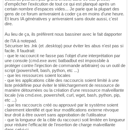
d'empêcher l'exécution de tout ce qui est planqué après un
certain nombre d'espaces vides... Je parie que la plupart des
gens de ce forum arriveraient à coder ça en moins d'une heure.
Et leurs IA génératives y arriveraient sans doute aussi, c'est
dire.
Au lieu de ça, ils préfèrent nous bassiner avec le fait dapporter
de l'IA à notepad.
Sécuriser les .lnk (et .desktop) pour éviter les abus n'est pas si
facile. Il faudrait:
- que le raccourcit ne fasse pas l'objet d'une interprétation par
une console (cmd.exe avec batbadbut est impossbile à
protéger contre l'injection de commande arbitraire) ou un outil de
script (powershell, bash, python, etc ...)
- que les ressources soient locales
- que les applications cible des raccourcis soient limité à une
liste prédéfinie pour éviter le téléchargement de ressource de
manière détournées ou la création d'une ressource malveillante
locale (via cmd.exe, powershell, curl, wget, bash, python, pip,
etc ...)
- que les raccourcis créé ou approuvé par le système soient
clairement identifié et que leur modifications externe révoque
leur droit à être ouvert sans approbation de l'utilisateur
- que la longueur de la cible du raccourci soit limitée en longueur
pour réduire l'efficacité de l'insertion de charge malveillante
dans celui-ci