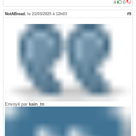
4
0
NotABread
,
le 21/03/2025 à 12h03
#9
Envoyé par
kain_tn