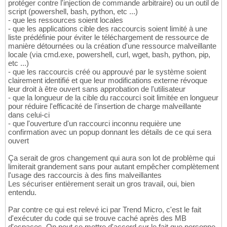
protéger contre l'injection de commande arbitraire) ou un outil de
script (powershell, bash, python, etc ...)
- que les ressources soient locales
- que les applications cible des raccourcis soient limité à une
liste prédéfinie pour éviter le téléchargement de ressource de
manière détournées ou la création d'une ressource malveillante
locale (via cmd.exe, powershell, curl, wget, bash, python, pip,
etc ...)
- que les raccourcis créé ou approuvé par le système soient
clairement identifié et que leur modifications externe révoque
leur droit à être ouvert sans approbation de l'utilisateur
- que la longueur de la cible du raccourci soit limitée en longueur
pour réduire l'efficacité de l'insertion de charge malveillante
dans celui-ci
- que l'ouverture d'un raccourci inconnu requière une
confirmation avec un popup donnant les détails de ce qui sera
ouvert
Ça serait de gros changement qui aura son lot de problème qui
limiterait grandement sans pour autant empêcher complètement
l'usage des raccourcis à des fins malveillantes
Les sécuriser entièrement serait un gros travail, oui, bien
entendu.
Par contre ce qui est relevé ici par Trend Micro, c'est le fait
d'exécuter du code qui se trouve caché après des MB
d'espaces. On peut se mettre d'accord sur le fait que personne