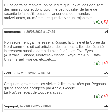
D'une certaine manière, on peut dire que .lnk et .desktop sont
des mini scripts et donc qu'on ne peut qualifier de faille de
sécurité le fait qu'ils puissent lancer des commandes
malveillantes, au même titre que d'ouvrir un trojan.exe
3
0
noremorse
,
le 20/03/2025 à 17h59
#4
Non seulement ça intéresse la Russie, la Chine et la Corée du
Nord comme le dit cet article ci-dessus, les failles de sécurité
intéressent aussi le camp du bien (sic!) : les Five Eyes
(Australie, Canada, Nouvelle-Zélande, Royaume-Uni, États-
Unis), Israel, France, etc...etc....
4
1
vVDB.fr
,
le 21/03/2025 à 04h34
#5
Ce qui est grave c'est les vielles failles exploitées par Pegasus
qui ne sont pas corrigées par Apple, Google...
La NSA se repaît de tout cela aussi.
1
0
Superpal
,
le 21/03/2025 à 08h03
#6