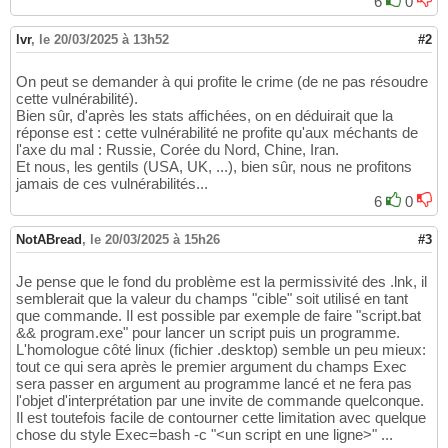
6
0
lvr
,
le 20/03/2025 à 13h52
#2
On peut se demander à qui profite le crime (de ne pas résoudre
cette vulnérabilité).
Bien sûr, d'après les stats affichées, on en déduirait que la
réponse est : cette vulnérabilité ne profite qu'aux méchants de
l'axe du mal : Russie, Corée du Nord, Chine, Iran.
Et nous, les gentils (USA, UK, ...), bien sûr, nous ne profitons
jamais de ces vulnérabilités...
6
0
NotABread
,
le 20/03/2025 à 15h26
#3
Je pense que le fond du problème est la permissivité des .lnk, il
semblerait que la valeur du champs "cible" soit utilisé en tant
que commande. Il est possible par exemple de faire "script.bat
&& program.exe" pour lancer un script puis un programme.
L'homologue côté linux (fichier .desktop) semble un peu mieux:
tout ce qui sera après le premier argument du champs Exec
sera passer en argument au programme lancé et ne fera pas
l'objet d'interprétation par une invite de commande quelconque.
Il est toutefois facile de contourner cette limitation avec quelque
chose du style Exec=bash -c "<un script en une ligne>" ...