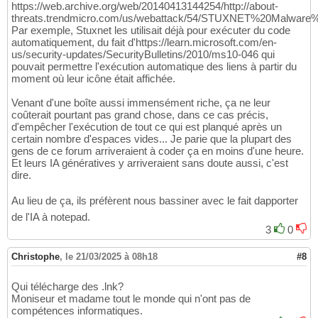
https://web.archive.org/web/20140413144254/http://about-
threats.trendmicro.com/us/webattack/54/STUXNET%20Malwa
Par exemple, Stuxnet les utilisait déjà pour exécuter du code
automatiquement, du fait d'https://learn.microsoft.com/en-
us/security-updates/SecurityBulletins/2010/ms10-046 qui
pouvait permettre l'exécution automatique des liens à partir du
moment où leur icône était affichée.
Venant d'une boîte aussi immensément riche, ça ne leur
coûterait pourtant pas grand chose, dans ce cas précis,
d'empêcher l'exécution de tout ce qui est planqué après un
certain nombre d'espaces vides... Je parie que la plupart des
gens de ce forum arriveraient à coder ça en moins d'une heure.
Et leurs IA génératives y arriveraient sans doute aussi, c'est
dire.
Au lieu de ça, ils préfèrent nous bassiner avec le fait dapporter
de l'IA à notepad.
3
0
Christophe
,
le 21/03/2025 à 08h18
#8
Qui télécharge des .lnk?
Moniseur et madame tout le monde qui n'ont pas de
compétences informatiques.