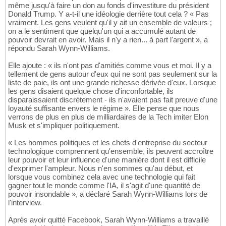
même jusqu'à faire un don au fonds d'investiture du président
Donald Trump. Y a-t-il une idéologie derrière tout cela ? « Pas
vraiment. Les gens veulent qu'il y ait un ensemble de valeurs ;
on a le sentiment que quelqu'un qui a accumulé autant de
pouvoir devrait en avoir. Mais il n'y a rien... à part l'argent », a
répondu Sarah Wynn-Williams.
Elle ajoute : « ils n'ont pas d'amitiés comme vous et moi. Il y a
tellement de gens autour d'eux qui ne sont pas seulement sur la
liste de paie, ils ont une grande richesse dérivée d'eux. Lorsque
les gens disaient quelque chose d'inconfortable, ils
disparaissaient discrètement - ils n'avaient pas fait preuve d'une
loyauté suffisante envers le régime ». Elle pense que nous
verrons de plus en plus de milliardaires de la Tech imiter Elon
Musk et s'impliquer politiquement.
« Les hommes politiques et les chefs d'entreprise du secteur
technologique comprennent qu'ensemble, ils peuvent accroître
leur pouvoir et leur influence d'une manière dont il est difficile
d'exprimer l'ampleur. Nous n'en sommes qu'au début, et
lorsque vous combinez cela avec une technologie qui fait
gagner tout le monde comme l'IA, il s'agit d'une quantité de
pouvoir insondable », a déclaré Sarah Wynn-Williams lors de
l'interview.
Après avoir quitté Facebook, Sarah Wynn-Williams a travaillé