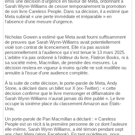
émis une décision d'urgence en faveur de Meta, ordonnant à
Sarah Wynn-Williams de cesser temporairement la promotion
de son livre Careless People. Dans sa décision, il a estimé que
Meta subirait « une perte immédiate et irréparable » en
l'absence d'une mesure d'urgence.
Nicholas Gowen a estimé que Meta avait fourni suffisamment
de preuves que Sarah Wynn-Williams avait potentiellement
violé son contrat de licenciement. Elle n'a pas assisté
personnellement à l'audience qui s'est tenue le 13 mars 2025.
L'arbitre n'a pas ordonné à l'éditeur du livre, Flatiron Books, ni à
sa société mère, Macmillan, de prendre des mesures. La
décision restera en vigueur à moins qu'elle ne soit modifiée ou
annulée à l'issue d'une audience complète.
À la suite de cette décision, le porte-parole de Meta, Andy
Stone, a déclaré dans un billet sur X (ex-Twitter) : « cette
décision confirme que le livre mensonger et diffamatoire de
Sarah Wynn-Williams n'aurait jamais dû être publié ». Le livre
occupe la sixième place du classement Amazon aux États-
Unis.
Un porte-parole de Pan Macmillan a déclaré : « Careless
People est un récit à la première personne de ce dont l'auteure
elle-même, Sarah Wynn Williams, a été témoin pendant sept
ans chez Meta (alors Facebook). En tant qu'éditeurs, nous