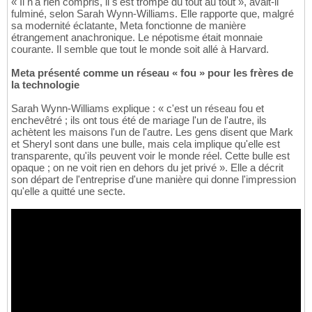
« Il n'a rien compris, il s'est trompé du tout au tout », avait-il
fulminé, selon Sarah Wynn-Williams. Elle rapporte que, malgré
sa modernité éclatante, Meta fonctionne de manière
étrangement anachronique. Le népotisme était monnaie
courante. Il semble que tout le monde soit allé à Harvard.
Meta présenté comme un réseau « fou » pour les frères de
la technologie
Sarah Wynn-Williams explique : « c'est un réseau fou et
enchevêtré ; ils ont tous été de mariage l'un de l'autre, ils
achètent les maisons l'un de l'autre. Les gens disent que Mark
et Sheryl sont dans une bulle, mais cela implique qu'elle est
transparente, qu'ils peuvent voir le monde réel. Cette bulle est
opaque ; on ne voit rien en dehors du jet privé ». Elle a décrit
son départ de l'entreprise d'une manière qui donne l'impression
qu'elle a quitté une secte.