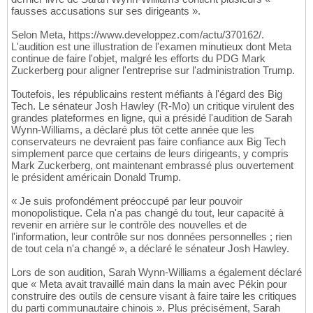
fausses accusations sur ses dirigeants ».
Selon Meta, https://www.developpez.com/actu/370162/.
L'audition est une illustration de l'examen minutieux dont Meta
continue de faire l'objet, malgré les efforts du PDG Mark
Zuckerberg pour aligner l'entreprise sur l'administration Trump.
Toutefois, les républicains restent méfiants à l'égard des Big
Tech. Le sénateur Josh Hawley (R-Mo) un critique virulent des
grandes plateformes en ligne, qui a présidé l'audition de Sarah
Wynn-Williams, a déclaré plus tôt cette année que les
conservateurs ne devraient pas faire confiance aux Big Tech
simplement parce que certains de leurs dirigeants, y compris
Mark Zuckerberg, ont maintenant embrassé plus ouvertement
le président américain Donald Trump.
« Je suis profondément préoccupé par leur pouvoir
monopolistique. Cela n'a pas changé du tout, leur capacité à
revenir en arrière sur le contrôle des nouvelles et de
l'information, leur contrôle sur nos données personnelles ; rien
de tout cela n'a changé », a déclaré le sénateur Josh Hawley.
Lors de son audition, Sarah Wynn-Williams a également déclaré
que « Meta avait travaillé main dans la main avec Pékin pour
construire des outils de censure visant à faire taire les critiques
du parti communautaire chinois ». Plus précisément, Sarah