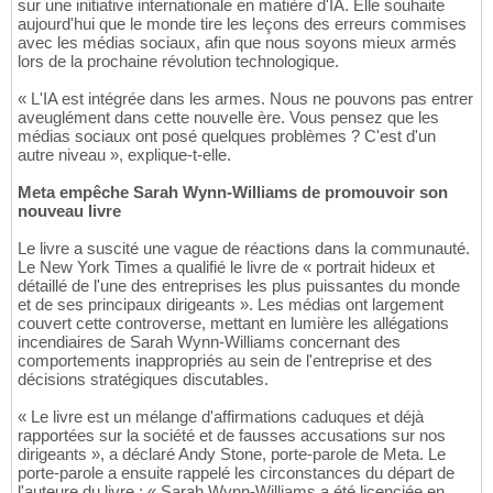
sur une initiative internationale en matière d'IA. Elle souhaite
aujourd'hui que le monde tire les leçons des erreurs commises
avec les médias sociaux, afin que nous soyons mieux armés
lors de la prochaine révolution technologique.
« L'IA est intégrée dans les armes. Nous ne pouvons pas entrer
aveuglément dans cette nouvelle ère. Vous pensez que les
médias sociaux ont posé quelques problèmes ? C'est d'un
autre niveau », explique-t-elle.
Meta empêche Sarah Wynn-Williams de promouvoir son
nouveau livre
Le livre a suscité une vague de réactions dans la communauté.
Le New York Times a qualifié le livre de « portrait hideux et
détaillé de l'une des entreprises les plus puissantes du monde
et de ses principaux dirigeants ». Les médias ont largement
couvert cette controverse, mettant en lumière les allégations
incendiaires de Sarah Wynn-Williams concernant des
comportements inappropriés au sein de l'entreprise et des
décisions stratégiques discutables.
« Le livre est un mélange d'affirmations caduques et déjà
rapportées sur la société et de fausses accusations sur nos
dirigeants », a déclaré Andy Stone, porte-parole de Meta. Le
porte-parole a ensuite rappelé les circonstances du départ de
l'auteure du livre : « Sarah Wynn-Williams a été licenciée en