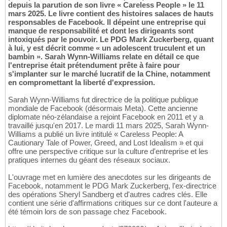
depuis la parution de son livre « Careless People » le 11
mars 2025. Le livre contient des histoires salaces de hauts
responsables de Facebook. Il dépeint une entreprise qui
manque de responsabilité et dont les dirigeants sont
intoxiqués par le pouvoir. Le PDG Mark Zuckerberg, quant
à lui, y est décrit comme « un adolescent truculent et un
bambin ». Sarah Wynn-Williams relate en détail ce que
l'entreprise était prétendument prête à faire pour
s'implanter sur le marché lucratif de la Chine, notamment
en compromettant la liberté d'expression.
Sarah Wynn-Williams fut directrice de la politique publique
mondiale de Facebook (désormais Meta). Cette ancienne
diplomate néo-zélandaise a rejoint Facebook en 2011 et y a
travaillé jusqu'en 2017. Le mardi 11 mars 2025, Sarah Wynn-
Williams a publié un livre intitulé « Careless People: A
Cautionary Tale of Power, Greed, and Lost Idealism » et qui
offre une perspective critique sur la culture d'entreprise et les
pratiques internes du géant des réseaux sociaux.
L'ouvrage met en lumière des anecdotes sur les dirigeants de
Facebook, notamment le PDG Mark Zuckerberg, l'ex-directrice
des opérations Sheryl Sandberg et d'autres cadres clés. Elle
contient une série d'affirmations critiques sur ce dont l'auteure a
été témoin lors de son passage chez Facebook.