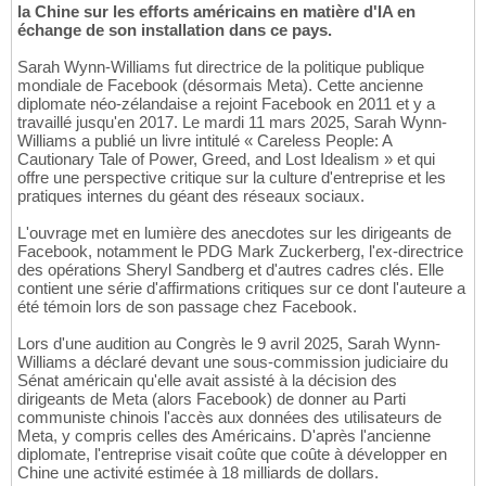
la Chine sur les efforts américains en matière d'IA en
échange de son installation dans ce pays.
Sarah Wynn-Williams fut directrice de la politique publique
mondiale de Facebook (désormais Meta). Cette ancienne
diplomate néo-zélandaise a rejoint Facebook en 2011 et y a
travaillé jusqu'en 2017. Le mardi 11 mars 2025, Sarah Wynn-
Williams a publié un livre intitulé « Careless People: A
Cautionary Tale of Power, Greed, and Lost Idealism » et qui
offre une perspective critique sur la culture d'entreprise et les
pratiques internes du géant des réseaux sociaux.
L'ouvrage met en lumière des anecdotes sur les dirigeants de
Facebook, notamment le PDG Mark Zuckerberg, l'ex-directrice
des opérations Sheryl Sandberg et d'autres cadres clés. Elle
contient une série d'affirmations critiques sur ce dont l'auteure a
été témoin lors de son passage chez Facebook.
Lors d'une audition au Congrès le 9 avril 2025, Sarah Wynn-
Williams a déclaré devant une sous-commission judiciaire du
Sénat américain qu'elle avait assisté à la décision des
dirigeants de Meta (alors Facebook) de donner au Parti
communiste chinois l'accès aux données des utilisateurs de
Meta, y compris celles des Américains. D'après l'ancienne
diplomate, l'entreprise visait coûte que coûte à développer en
Chine une activité estimée à 18 milliards de dollars.