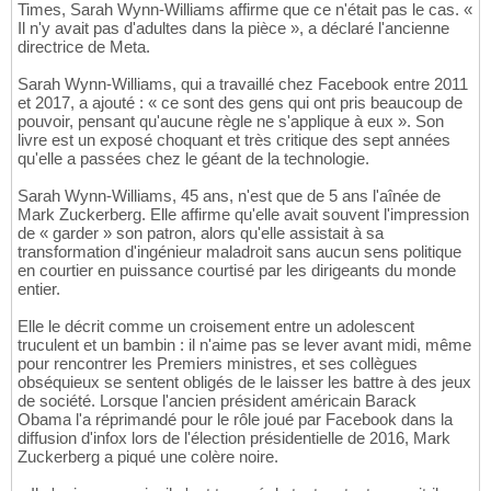
Times, Sarah Wynn-Williams affirme que ce n'était pas le cas. «
Il n'y avait pas d'adultes dans la pièce », a déclaré l'ancienne
directrice de Meta.
Sarah Wynn-Williams, qui a travaillé chez Facebook entre 2011
et 2017, a ajouté : « ce sont des gens qui ont pris beaucoup de
pouvoir, pensant qu'aucune règle ne s'applique à eux ». Son
livre est un exposé choquant et très critique des sept années
qu'elle a passées chez le géant de la technologie.
Sarah Wynn-Williams, 45 ans, n'est que de 5 ans l'aînée de
Mark Zuckerberg. Elle affirme qu'elle avait souvent l'impression
de « garder » son patron, alors qu'elle assistait à sa
transformation d'ingénieur maladroit sans aucun sens politique
en courtier en puissance courtisé par les dirigeants du monde
entier.
Elle le décrit comme un croisement entre un adolescent
truculent et un bambin : il n'aime pas se lever avant midi, même
pour rencontrer les Premiers ministres, et ses collègues
obséquieux se sentent obligés de le laisser les battre à des jeux
de société. Lorsque l'ancien président américain Barack
Obama l'a réprimandé pour le rôle joué par Facebook dans la
diffusion d'infox lors de l'élection présidentielle de 2016, Mark
Zuckerberg a piqué une colère noire.