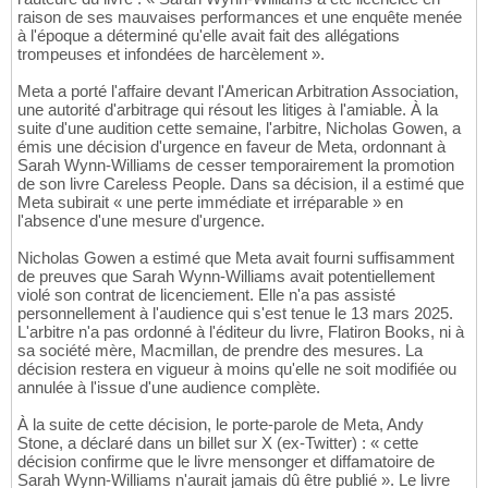
raison de ses mauvaises performances et une enquête menée
à l'époque a déterminé qu'elle avait fait des allégations
trompeuses et infondées de harcèlement ».
Meta a porté l'affaire devant l'American Arbitration Association,
une autorité d'arbitrage qui résout les litiges à l'amiable. À la
suite d'une audition cette semaine, l'arbitre, Nicholas Gowen, a
émis une décision d'urgence en faveur de Meta, ordonnant à
Sarah Wynn-Williams de cesser temporairement la promotion
de son livre Careless People. Dans sa décision, il a estimé que
Meta subirait « une perte immédiate et irréparable » en
l'absence d'une mesure d'urgence.
Nicholas Gowen a estimé que Meta avait fourni suffisamment
de preuves que Sarah Wynn-Williams avait potentiellement
violé son contrat de licenciement. Elle n'a pas assisté
personnellement à l'audience qui s'est tenue le 13 mars 2025.
L'arbitre n'a pas ordonné à l'éditeur du livre, Flatiron Books, ni à
sa société mère, Macmillan, de prendre des mesures. La
décision restera en vigueur à moins qu'elle ne soit modifiée ou
annulée à l'issue d'une audience complète.
À la suite de cette décision, le porte-parole de Meta, Andy
Stone, a déclaré dans un billet sur X (ex-Twitter) : « cette
décision confirme que le livre mensonger et diffamatoire de
Sarah Wynn-Williams n'aurait jamais dû être publié ». Le livre