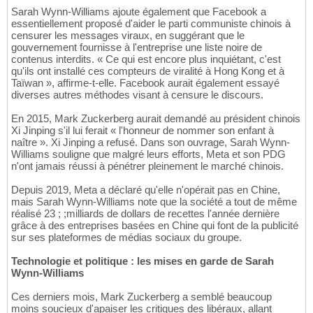
Sarah Wynn-Williams ajoute également que Facebook a
essentiellement proposé d'aider le parti communiste chinois à
censurer les messages viraux, en suggérant que le
gouvernement fournisse à l'entreprise une liste noire de
contenus interdits. « Ce qui est encore plus inquiétant, c'est
qu'ils ont installé ces compteurs de viralité à Hong Kong et à
Taïwan », affirme-t-elle. Facebook aurait également essayé
diverses autres méthodes visant à censure le discours.
En 2015, Mark Zuckerberg aurait demandé au président chinois
Xi Jinping s'il lui ferait « l'honneur de nommer son enfant à
naître ». Xi Jinping a refusé. Dans son ouvrage, Sarah Wynn-
Williams souligne que malgré leurs efforts, Meta et son PDG
n'ont jamais réussi à pénétrer pleinement le marché chinois.
Depuis 2019, Meta a déclaré qu'elle n'opérait pas en Chine,
mais Sarah Wynn-Williams note que la société a tout de même
réalisé 23 ; ;milliards de dollars de recettes l'année dernière
grâce à des entreprises basées en Chine qui font de la publicité
sur ses plateformes de médias sociaux du groupe.
Technologie et politique : les mises en garde de Sarah
Wynn-Williams
Ces derniers mois, Mark Zuckerberg a semblé beaucoup
moins soucieux d'apaiser les critiques des libéraux, allant