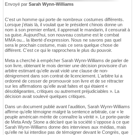
Envoyé par
Sarah Wynn-Williams
C'est un homme qui porte de nombreux costumes différents.
Lorsque j'étais là, il voulait que le président chinois donne un
nom à son premier enfant, il apprenait le mandarin, il censurait à
sa guise. Aujourd'hui, son nouveau costume est le combat
MMA ou... la liberté d'expression. Nous ne savons pas quel
sera le prochain costume, mais ce sera quelque chose de
différent. C'est ce qui le rapprochera le plus du pouvoir.
Meta a cherché à empêcher Sarah Wynn-Williams de parler de
son livre, obtenant le mois dernier une décision provisoire d'un
arbitre estimant qu'elle avait violé une clause de non-
dénigrement dans son contrat de licenciement. L'arbitre lui a
ordonné de cesser de promouvoir son livre et de se rétracter
sur les affirmations qu'elle avait faites et qui étaient «
désobligeantes, critiques ou autrement préjudiciables ». La
décision avait soulevé quelques critiques.
Dans un document publié avant l'audition, Sarah Wynn-Williams
affirme qu'elle témoigne malgré la sentence arbitrale, car « le
peuple américain mérite de connaître la vérité ». Le porte-parole
de Meta Andy Stone a déclaré que la société s'oppose à ce que
Sarah Wynn-Williams donne des interviews aux médias, mais
qu'elle ne lui interdise pas de témoigner devant le Congrès, que