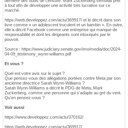
dernière des outils de censure. Mark Zuckerberg semblait prêt
à tout afin de développer une activité très lucrative sur ce
marché.
https://web.developpez.com/actu/369917/ et le décrit dans son
livre comme « un adolescent truculent et un bambin ». En outre,
elle a décrit Facebook comme une entreprise qui manque de
responsabilité et dont les dirigeants sont intoxiqués par le
pouvoir.
Source : https://www.judiciary.senate.gov/imo/media/doc/2024-
04-09_testimony_wynn-williams.pdf
Et vous ?
Quel est votre avis sur le sujet ?
Que pensez-vous des allégations portées contre Meta par son
ancienne directrice Sarah Wynn-Williams ?
Sarah Wynn-Williams a décrit le PDG de Meta, Mark
Zuckerberg, comme une personne qui s'adapte au gré du vent.
Qu'en pensez-vous ?
Voir aussi
https://www.developpez.com/actu/370162/
https://web.developpez.com/actu/369917/