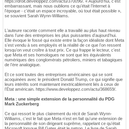
https://droit.developpez.com/actu/370096/. « Aujourd'hui, c'est
embarrassant, mais nous oublions ce qu'était l'Internet à
l'époque - c'était un espace incroyable, où tout était possible »,
se souvient Sarah Wynn-Williams.
L'auteure raconte comment elle a travaillé au plus haut niveau
dans l'une des entreprises les plus puissantes d'aujourd'hui.
Elle évoque le fossé qui existe entre la façon idéaliste dont Meta
s'est vendu à ses employés et la réalité de ce que l'on ressent
lorsqu'on veut croître à tout prix. Ce qui frappe le lecteur, c'est
que Meta et ses homologues ne sont que les équivalents
numériques des conglomérats pétroliers, miniers et tabagiques
de l'ère analogique.
Et ce sont toutes des entreprises américaines qui se sont
acoquinées avec le président Donald Trump, ce qui signifie que
leurs intérêts sont maintenant inextricablement liés à ceux de
l'État américain. https://www.developpez.com/actu/368659/.
Meta : une simple extension de la personnalité du PDG
Mark Zuckerberg
Ce qui ressort le plus clairement du récit de Sarah Wynn-
Williams, c'est le fait que Meta n'est en fait qu'une extension de
la personnalité de son dirigeant suprême, rappelant ce qu'était
Microsoft lorsque Bill Gates était le patron. Le livre de Sarah