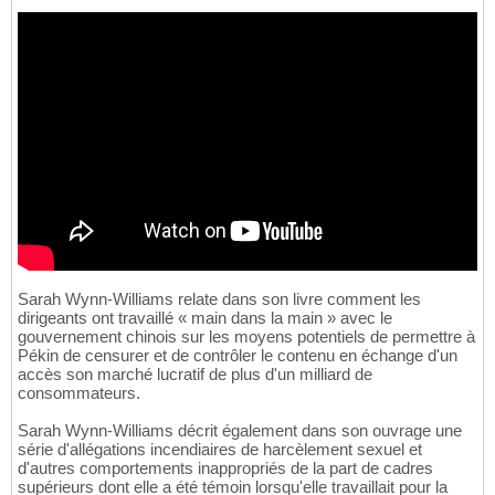
Sarah Wynn-Williams relate dans son livre comment les
dirigeants ont travaillé « main dans la main » avec le
gouvernement chinois sur les moyens potentiels de permettre à
Pékin de censurer et de contrôler le contenu en échange d'un
accès son marché lucratif de plus d'un milliard de
consommateurs.
Sarah Wynn-Williams décrit également dans son ouvrage une
série d'allégations incendiaires de harcèlement sexuel et
d'autres comportements inappropriés de la part de cadres
supérieurs dont elle a été témoin lorsqu'elle travaillait pour la