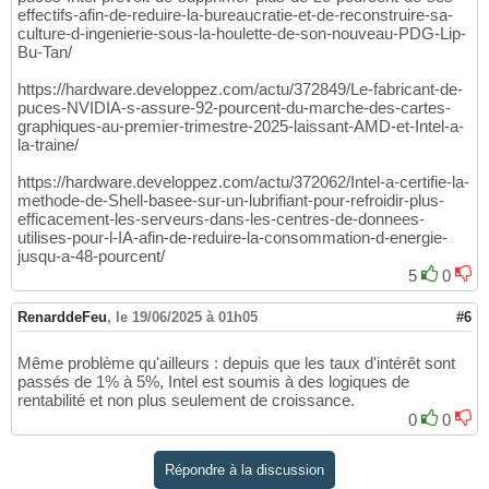
effectifs-afin-de-reduire-la-bureaucratie-et-de-reconstruire-sa-
culture-d-ingenierie-sous-la-houlette-de-son-nouveau-PDG-Lip-
Bu-Tan/
https://hardware.developpez.com/actu/372849/Le-fabricant-de-
puces-NVIDIA-s-assure-92-pourcent-du-marche-des-cartes-
graphiques-au-premier-trimestre-2025-laissant-AMD-et-Intel-a-
la-traine/
https://hardware.developpez.com/actu/372062/Intel-a-certifie-la-
methode-de-Shell-basee-sur-un-lubrifiant-pour-refroidir-plus-
efficacement-les-serveurs-dans-les-centres-de-donnees-
utilises-pour-l-IA-afin-de-reduire-la-consommation-d-energie-
jusqu-a-48-pourcent/
5
0
RenarddeFeu
,
le 19/06/2025 à 01h05
#6
Même problème qu'ailleurs : depuis que les taux d'intérêt sont
passés de 1% à 5%, Intel est soumis à des logiques de
rentabilité et non plus seulement de croissance.
0
0
Répondre à la discussion