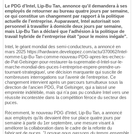
Le PDG d'Intel, Lip-Bu Tan, annonce qu'il demandera à ses
employés de retourner au bureau quatre jours par semaine,
ce qui constitue un changement par rapport à la politique
actuelle de l'entreprise. Auparavant, Intel autorisait son
personnel à travailler à domicile deux jours par semaine,
mais Lip-Bu Tan a déclaré que l'adhésion à la politique de
travail hybride de l'entreprise était "pour le moins inégale".
Intel, le géant mondial des semi-conducteurs, a annoncé en
mars 2025 https://hardware.developpez.com/actu/370062/Intel-
nomme-Lip-Bu-Tan-comme-nouveau-PDG-apres-les-echecs-
de-Pat-Gelsinger-pour-restaurer-la-suprematie-d-Intel-sur-le-
marche-mondial-des-puces-l-entreprise-espere-prendre-un-
tournant-strategique/, une décision marquante qui suscite de
nombreuses interrogations sur l'avenir de l'entreprise. Ce
changement intervient après un parcours tumultueux sous la
direction de l'ancien PDG, Pat Gelsinger, qui a laissé une
empreinte indélébile, mais qui n'a pas pu conduire Intel vers une
réussite incontestée dans la compétition féroce du secteur des
puces.
Récemment, le nouveau PDG d'Intel, Lip-Bu Tan, a annoncé
aux employés qu'ils devaient être sur place quatre jours par
semaine à partir du 1er septembre, une mesure visant à
améliorer la collaboration dans le cadre de la refonte du
fabricant de puces. "
Lorsque nous passons du temps ensemble