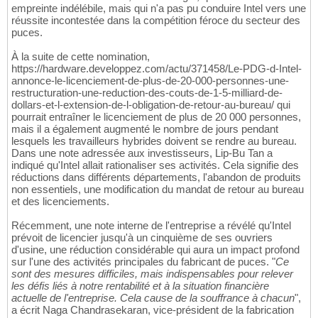
empreinte indélébile, mais qui n'a pas pu conduire Intel vers une
réussite incontestée dans la compétition féroce du secteur des
puces.
À la suite de cette nomination,
https://hardware.developpez.com/actu/371458/Le-PDG-d-Intel-
annonce-le-licenciement-de-plus-de-20-000-personnes-une-
restructuration-une-reduction-des-couts-de-1-5-milliard-de-
dollars-et-l-extension-de-l-obligation-de-retour-au-bureau/ qui
pourrait entraîner le licenciement de plus de 20 000 personnes,
mais il a également augmenté le nombre de jours pendant
lesquels les travailleurs hybrides doivent se rendre au bureau.
Dans une note adressée aux investisseurs, Lip-Bu Tan a
indiqué qu'Intel allait rationaliser ses activités. Cela signifie des
réductions dans différents départements, l'abandon de produits
non essentiels, une modification du mandat de retour au bureau
et des licenciements.
Récemment, une note interne de l'entreprise a révélé qu'Intel
prévoit de licencier jusqu'à un cinquième de ses ouvriers
d'usine, une réduction considérable qui aura un impact profond
sur l'une des activités principales du fabricant de puces. "
Ce
sont des mesures difficiles, mais indispensables pour relever
les défis liés à notre rentabilité et à la situation financière
actuelle de l'entreprise. Cela cause de la souffrance à chacun
",
a écrit Naga Chandrasekaran, vice-président de la fabrication