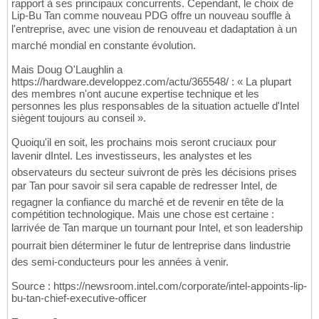
rapport à ses principaux concurrents. Cependant, le choix de
Lip-Bu Tan comme nouveau PDG offre un nouveau souffle à
l'entreprise, avec une vision de renouveau et dadaptation à un
marché mondial en constante évolution.
Mais Doug O'Laughlin a
https://hardware.developpez.com/actu/365548/ : « La plupart
des membres n'ont aucune expertise technique et les
personnes les plus responsables de la situation actuelle d'Intel
siègent toujours au conseil ».
Quoiqu'il en soit, les prochains mois seront cruciaux pour
lavenir dIntel. Les investisseurs, les analystes et les
observateurs du secteur suivront de près les décisions prises
par Tan pour savoir sil sera capable de redresser Intel, de
regagner la confiance du marché et de revenir en tête de la
compétition technologique. Mais une chose est certaine :
larrivée de Tan marque un tournant pour Intel, et son leadership
pourrait bien déterminer le futur de lentreprise dans lindustrie
des semi-conducteurs pour les années à venir.
Source : https://newsroom.intel.com/corporate/intel-appoints-lip-
bu-tan-chief-executive-officer