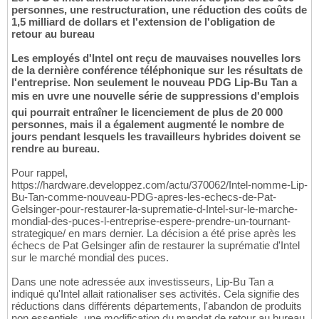
personnes, une restructuration, une réduction des coûts de
1,5 milliard de dollars et l'extension de l'obligation de
retour au bureau
Les employés d'Intel ont reçu de mauvaises nouvelles lors
de la dernière conférence téléphonique sur les résultats de
l'entreprise. Non seulement le nouveau PDG Lip-Bu Tan a
mis en uvre une nouvelle série de suppressions d'emplois
qui pourrait entraîner le licenciement de plus de 20 000
personnes, mais il a également augmenté le nombre de
jours pendant lesquels les travailleurs hybrides doivent se
rendre au bureau.
Pour rappel,
https://hardware.developpez.com/actu/370062/Intel-nomme-Lip-
Bu-Tan-comme-nouveau-PDG-apres-les-echecs-de-Pat-
Gelsinger-pour-restaurer-la-suprematie-d-Intel-sur-le-marche-
mondial-des-puces-l-entreprise-espere-prendre-un-tournant-
strategique/ en mars dernier. La décision a été prise après les
échecs de Pat Gelsinger afin de restaurer la suprématie d'Intel
sur le marché mondial des puces.
Dans une note adressée aux investisseurs, Lip-Bu Tan a
indiqué qu'Intel allait rationaliser ses activités. Cela signifie des
réductions dans différents départements, l'abandon de produits
non essentiels, une modification du mandat de retour au bureau