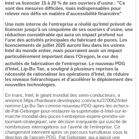
Intel va licencier 15 à 20 % de ses ouvriers d'usine : "Ce
sont des mesures difficiles, mais indispensables pour
relever nos défis en matière d'accessibilité financière"
Une note interne de l'entreprise a révélé qu'Intel prévoit de
licencier jusqu'à un cinquième de ses ouvriers d'usine, une
réduction considérable qui aura un impact profond sur
l'une des activités principales du fabricant de puces. Les
licenciements de juillet 2025 auront lieu dans les usines
Intel du monde entier, mais pourraient avoir un impact
particulièrement important dans l'Oregon, le cur des
activités de fabrication de l'entreprise. Le nouveau PDG
d'Intel, Lip-Bu Tan, a souligné à plusieurs reprises la
nécessité de rationaliser les opérations d'Intel, de réduire
les niveaux hiérarchiques et d'accélérer le déploiement des
nouvelles technologies.
En mars, Intel, le géant mondial des semi-conducteurs, a
annoncé https://hardware.developpez.com/actu/370062/Intel-
nomme-Lip-Bu-Tan-comme-nouveau-PDG-apres-les-echecs-
de-Pat-Gelsinger-pour-restaurer-la-suprematie-d-Intel-sur-le-
marche-mondial-des-puces-l-entreprise-espere-prendre-un-
tournant-strategique/, une décision marquante qui suscite de
nombreuses interrogations sur l'avenir de l'entreprise. Ce
changement intervient après un parcours tumultueux sous la
direction de l'ancien PDG, Pat Gelsinger, qui a laissé une