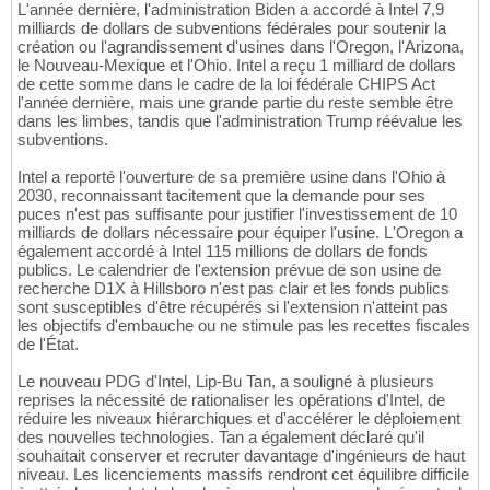
L'année dernière, l'administration Biden a accordé à Intel 7,9
milliards de dollars de subventions fédérales pour soutenir la
création ou l'agrandissement d'usines dans l'Oregon, l'Arizona,
le Nouveau-Mexique et l'Ohio. Intel a reçu 1 milliard de dollars
de cette somme dans le cadre de la loi fédérale CHIPS Act
l'année dernière, mais une grande partie du reste semble être
dans les limbes, tandis que l'administration Trump réévalue les
subventions.
Intel a reporté l'ouverture de sa première usine dans l'Ohio à
2030, reconnaissant tacitement que la demande pour ses
puces n'est pas suffisante pour justifier l'investissement de 10
milliards de dollars nécessaire pour équiper l'usine. L'Oregon a
également accordé à Intel 115 millions de dollars de fonds
publics. Le calendrier de l'extension prévue de son usine de
recherche D1X à Hillsboro n'est pas clair et les fonds publics
sont susceptibles d'être récupérés si l'extension n'atteint pas
les objectifs d'embauche ou ne stimule pas les recettes fiscales
de l'État.
Le nouveau PDG d'Intel, Lip-Bu Tan, a souligné à plusieurs
reprises la nécessité de rationaliser les opérations d'Intel, de
réduire les niveaux hiérarchiques et d'accélérer le déploiement
des nouvelles technologies. Tan a également déclaré qu'il
souhaitait conserver et recruter davantage d'ingénieurs de haut
niveau. Les licenciements massifs rendront cet équilibre difficile