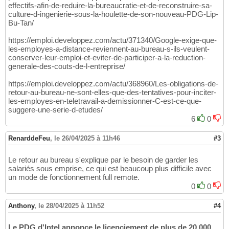
effectifs-afin-de-reduire-la-bureaucratie-et-de-reconstruire-sa-
culture-d-ingenierie-sous-la-houlette-de-son-nouveau-PDG-Lip-
Bu-Tan/
https://emploi.developpez.com/actu/371340/Google-exige-que-
les-employes-a-distance-reviennent-au-bureau-s-ils-veulent-
conserver-leur-emploi-et-eviter-de-participer-a-la-reduction-
generale-des-couts-de-l-entreprise/
https://emploi.developpez.com/actu/368960/Les-obligations-de-
retour-au-bureau-ne-sont-elles-que-des-tentatives-pour-inciter-
les-employes-en-teletravail-a-demissionner-C-est-ce-que-
suggere-une-serie-d-etudes/
6
0
RenarddeFeu
,
le 26/04/2025 à 11h46
#3
Le retour au bureau s'explique par le besoin de garder les
salariés sous emprise, ce qui est beaucoup plus difficile avec
un mode de fonctionnement full remote.
0
0
Anthony
,
le 28/04/2025 à 11h52
#4
Le PDG d'Intel annonce le licenciement de plus de 20 000