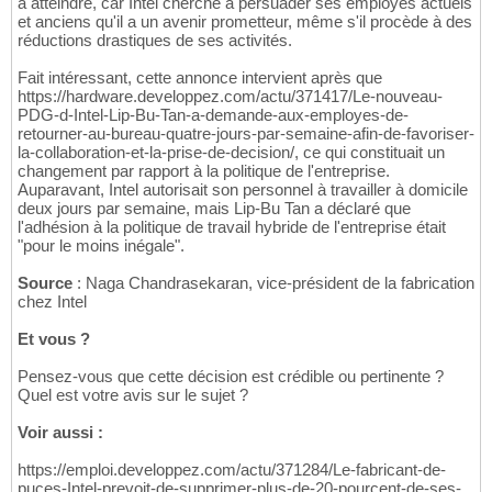
à atteindre, car Intel cherche à persuader ses employés actuels
et anciens qu'il a un avenir prometteur, même s'il procède à des
réductions drastiques de ses activités.
Fait intéressant, cette annonce intervient après que
https://hardware.developpez.com/actu/371417/Le-nouveau-
PDG-d-Intel-Lip-Bu-Tan-a-demande-aux-employes-de-
retourner-au-bureau-quatre-jours-par-semaine-afin-de-favoriser-
la-collaboration-et-la-prise-de-decision/, ce qui constituait un
changement par rapport à la politique de l'entreprise.
Auparavant, Intel autorisait son personnel à travailler à domicile
deux jours par semaine, mais Lip-Bu Tan a déclaré que
l'adhésion à la politique de travail hybride de l'entreprise était
"pour le moins inégale".
Source
: Naga Chandrasekaran, vice-président de la fabrication
chez Intel
Et vous ?
Pensez-vous que cette décision est crédible ou pertinente ?
Quel est votre avis sur le sujet ?
Voir aussi :
https://emploi.developpez.com/actu/371284/Le-fabricant-de-
puces-Intel-prevoit-de-supprimer-plus-de-20-pourcent-de-ses-