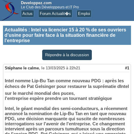
Developpez.com
Le Club des Développeurs et IT Pro
Actus
Forum Actualit�s
Emploi
Actualités
:
Intel va licencier 15 à 20 % de ses ouvriers
d'usine pour faire face à la situation financière de
l'entreprise
Répondre à la discussion
Stéphane le calme
,
le 13/03/2025 à 22h21
#1
Intel nomme Lip-Bu Tan comme nouveau PDG : après les
échecs de Pat Gelsinger pour restaurer la suprématie dIntel
sur le marché mondial des puces,
l'entreprise espère prendre un tournant stratégique
Intel, le géant mondial des semi-conducteurs, a récemment
annoncé la nomination de Lip-Bu Tan en tant que nouveau
PDG, une décision marquante qui suscite de nombreuses
interrogations sur l'avenir de l'entreprise. Ce changement
intervient après un parcours tumultueux sous la direction
de l'ancien PDG, Pat Gelsinger, qui a laissé une empreinte