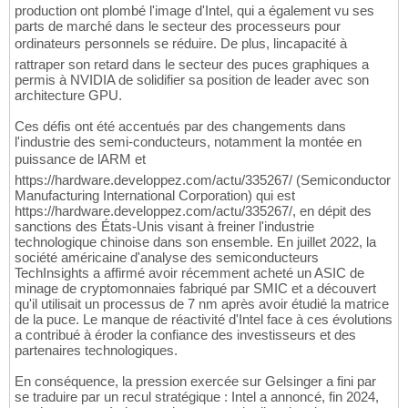
production ont plombé l'image d'Intel, qui a également vu ses
parts de marché dans le secteur des processeurs pour
ordinateurs personnels se réduire. De plus, lincapacité à
rattraper son retard dans le secteur des puces graphiques a
permis à NVIDIA de solidifier sa position de leader avec son
architecture GPU.
Ces défis ont été accentués par des changements dans
l'industrie des semi-conducteurs, notamment la montée en
puissance de lARM et
https://hardware.developpez.com/actu/335267/ (Semiconductor
Manufacturing International Corporation) qui est
https://hardware.developpez.com/actu/335267/, en dépit des
sanctions des États-Unis visant à freiner l'industrie
technologique chinoise dans son ensemble. En juillet 2022, la
société américaine d'analyse des semiconducteurs
TechInsights a affirmé avoir récemment acheté un ASIC de
minage de cryptomonnaies fabriqué par SMIC et a découvert
qu'il utilisait un processus de 7 nm après avoir étudié la matrice
de la puce. Le manque de réactivité d'Intel face à ces évolutions
a contribué à éroder la confiance des investisseurs et des
partenaires technologiques.
En conséquence, la pression exercée sur Gelsinger a fini par
se traduire par un recul stratégique : Intel a annoncé, fin 2024,