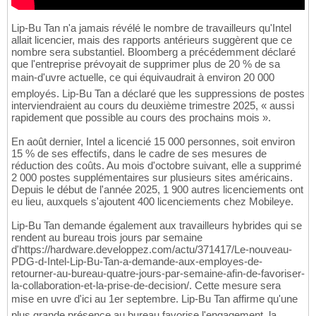
Lip-Bu Tan n'a jamais révélé le nombre de travailleurs qu'Intel
allait licencier, mais des rapports antérieurs suggèrent que ce
nombre sera substantiel. Bloomberg a précédemment déclaré
que l'entreprise prévoyait de supprimer plus de 20 % de sa
main-d'uvre actuelle, ce qui équivaudrait à environ 20 000
employés. Lip-Bu Tan a déclaré que les suppressions de postes
interviendraient au cours du deuxième trimestre 2025, « aussi
rapidement que possible au cours des prochains mois ».
En août dernier, Intel a licencié 15 000 personnes, soit environ
15 % de ses effectifs, dans le cadre de ses mesures de
réduction des coûts. Au mois d'octobre suivant, elle a supprimé
2 000 postes supplémentaires sur plusieurs sites américains.
Depuis le début de l'année 2025, 1 900 autres licenciements ont
eu lieu, auxquels s'ajoutent 400 licenciements chez Mobileye.
Lip-Bu Tan demande également aux travailleurs hybrides qui se
rendent au bureau trois jours par semaine
d'https://hardware.developpez.com/actu/371417/Le-nouveau-
PDG-d-Intel-Lip-Bu-Tan-a-demande-aux-employes-de-
retourner-au-bureau-quatre-jours-par-semaine-afin-de-favoriser-
la-collaboration-et-la-prise-de-decision/. Cette mesure sera
mise en uvre d'ici au 1er septembre. Lip-Bu Tan affirme qu'une
plus grande présence au bureau favorise l'engagement, la