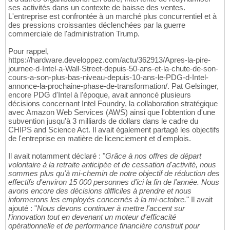
ses activités dans un contexte de baisse des ventes.
L'entreprise est confrontée à un marché plus concurrentiel et à
des pressions croissantes déclenchées par la guerre
commerciale de l'administration Trump.
Pour rappel,
https://hardware.developpez.com/actu/362913/Apres-la-pire-
journee-d-Intel-a-Wall-Street-depuis-50-ans-et-la-chute-de-son-
cours-a-son-plus-bas-niveau-depuis-10-ans-le-PDG-d-Intel-
annonce-la-prochaine-phase-de-transformation/. Pat Gelsinger,
encore PDG d'Intel à l'époque, avait annoncé plusieurs
décisions concernant Intel Foundry, la collaboration stratégique
avec Amazon Web Services (AWS) ainsi que l'obtention d'une
subvention jusqu'à 3 milliards de dollars dans le cadre du
CHIPS and Science Act. Il avait également partagé les objectifs
de l'entreprise en matière de licenciement et d'emplois.
Il avait notamment déclaré : "
Grâce à nos offres de départ
volontaire à la retraite anticipée et de cessation d'activité, nous
sommes plus qu'à mi-chemin de notre objectif de réduction des
effectifs d'environ 15 000 personnes d'ici la fin de l'année. Nous
avons encore des décisions difficiles à prendre et nous
informerons les employés concernés à la mi-octobre.
" Il avait
ajouté : "
Nous devons continuer à mettre l'accent sur
l'innovation tout en devenant un moteur d'efficacité
opérationnelle et de performance financière construit pour