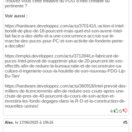
Trouvez-vous cette initiative du PDG d'Intel crédible ou
pertinente ?
Voir aussi :
https://hardware.developpez.com/actu/370141/L-action-d-Intel-
bondit-de-plus-de-18-pourcent-mais-quel-est-son-avenir-Intel-
fait-face-a-des-defis-et-a-une-concurrence-accrue-sur-le-
marche-des-puces-pour-PC-et-son-activite-de-fonderie-peine-
a-decoller/
https://emploi.developpez.com/actu/371284/Le-fabricant-de-
puces-Intel-prevoit-de-supprimer-plus-de-20-pourcent-de-ses-
effectifs-afin-de-reduire-la-bureaucratie-et-de-reconstruire-sa-
culture-d-ingenierie-sous-la-houlette-de-son-nouveau-PDG-Lip-
Bu-Tan/
https://hardware.developpez.com/actu/360918/Intel-prevoit-des-
milliers-de-licenciements-afin-de-reduire-ses-couts-apres-une-
chute-de-pres-de-40-pourcent-du-cours-de-son-action-et-
investira-les-fonds-degages-dans-la-R-D-et-la-construction-de-
nouvelles-usines/
4
0
Alex
,
le 17/06/2025 à 19h16
#5