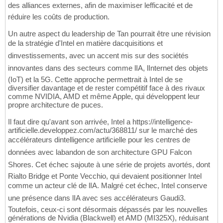
des alliances externes, afin de maximiser lefficacité et de
réduire les coûts de production.
Un autre aspect du leadership de Tan pourrait être une révision
de la stratégie d'Intel en matière dacquisitions et
dinvestissements, avec un accent mis sur des sociétés
innovantes dans des secteurs comme lIA, lInternet des objets
(IoT) et la 5G. Cette approche permettrait à Intel de se
diversifier davantage et de rester compétitif face à des rivaux
comme NVIDIA, AMD et même Apple, qui développent leur
propre architecture de puces.
Il faut dire qu'avant son arrivée, Intel a https://intelligence-
artificielle.developpez.com/actu/368811/ sur le marché des
accélérateurs dintelligence artificielle pour les centres de
données avec labandon de son architecture GPU Falcon
Shores. Cet échec sajoute à une série de projets avortés, dont
Rialto Bridge et Ponte Vecchio, qui devaient positionner Intel
comme un acteur clé de lIA. Malgré cet échec, Intel conserve
une présence dans lIA avec ses accélérateurs Gaudi3.
Toutefois, ceux-ci sont désormais dépassés par les nouvelles
générations de Nvidia (Blackwell) et AMD (MI325X), réduisant