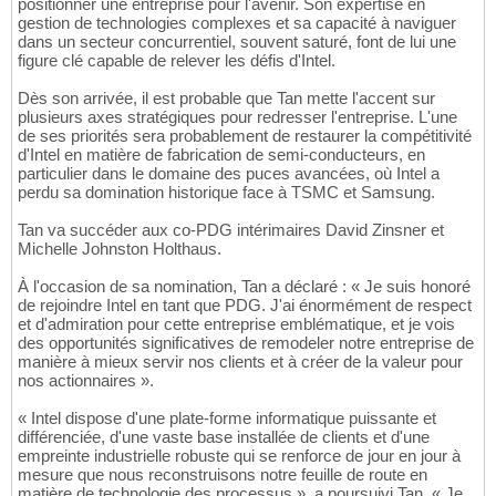
positionner une entreprise pour l'avenir. Son expertise en
gestion de technologies complexes et sa capacité à naviguer
dans un secteur concurrentiel, souvent saturé, font de lui une
figure clé capable de relever les défis d'Intel.
Dès son arrivée, il est probable que Tan mette l'accent sur
plusieurs axes stratégiques pour redresser l'entreprise. L'une
de ses priorités sera probablement de restaurer la compétitivité
d'Intel en matière de fabrication de semi-conducteurs, en
particulier dans le domaine des puces avancées, où Intel a
perdu sa domination historique face à TSMC et Samsung.
Tan va succéder aux co-PDG intérimaires David Zinsner et
Michelle Johnston Holthaus.
À l'occasion de sa nomination, Tan a déclaré : « Je suis honoré
de rejoindre Intel en tant que PDG. J'ai énormément de respect
et d'admiration pour cette entreprise emblématique, et je vois
des opportunités significatives de remodeler notre entreprise de
manière à mieux servir nos clients et à créer de la valeur pour
nos actionnaires ».
« Intel dispose d'une plate-forme informatique puissante et
différenciée, d'une vaste base installée de clients et d'une
empreinte industrielle robuste qui se renforce de jour en jour à
mesure que nous reconstruisons notre feuille de route en
matière de technologie des processus », a poursuivi Tan. « Je