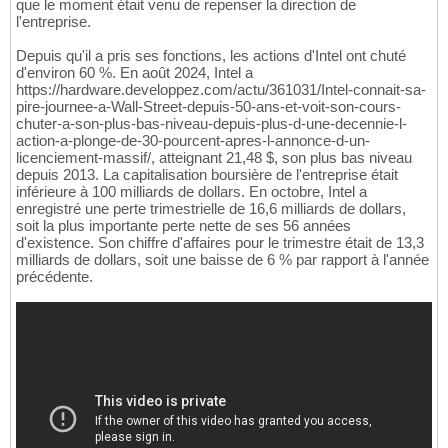
que le moment était venu de repenser la direction de
l'entreprise.
Depuis qu'il a pris ses fonctions, les actions d'Intel ont chuté
d'environ 60 %. En août 2024, Intel a
https://hardware.developpez.com/actu/361031/Intel-connait-sa-
pire-journee-a-Wall-Street-depuis-50-ans-et-voit-son-cours-
chuter-a-son-plus-bas-niveau-depuis-plus-d-une-decennie-l-
action-a-plonge-de-30-pourcent-apres-l-annonce-d-un-
licenciement-massif/, atteignant 21,48 $, son plus bas niveau
depuis 2013. La capitalisation boursière de l'entreprise était
inférieure à 100 milliards de dollars. En octobre, Intel a
enregistré une perte trimestrielle de 16,6 milliards de dollars,
soit la plus importante perte nette de ses 56 années
d'existence. Son chiffre d'affaires pour le trimestre était de 13,3
milliards de dollars, soit une baisse de 6 % par rapport à l'année
précédente.