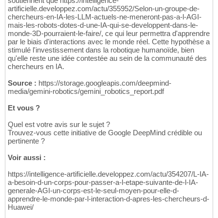
soutiennent que https://intelligence-
artificielle.developpez.com/actu/355952/Selon-un-groupe-de-
chercheurs-en-IA-les-LLM-actuels-ne-meneront-pas-a-l-AGI-
mais-les-robots-dotes-d-une-IA-qui-se-developpent-dans-le-
monde-3D-pourraient-le-faire/, ce qui leur permettra d'apprendre
par le biais d'interactions avec le monde réel. Cette hypothèse a
stimulé l'investissement dans la robotique humanoïde, bien
qu'elle reste une idée contestée au sein de la communauté des
chercheurs en IA.
Source :
https://storage.googleapis.com/deepmind-
media/gemini-robotics/gemini_robotics_report.pdf
Et vous ?
Quel est votre avis sur le sujet ?
Trouvez-vous cette initiative de Google DeepMind crédible ou
pertinente ?
Voir aussi :
https://intelligence-artificielle.developpez.com/actu/354207/L-IA-
a-besoin-d-un-corps-pour-passer-a-l-etape-suivante-de-l-IA-
generale-AGI-un-corps-est-le-seul-moyen-pour-elle-d-
apprendre-le-monde-par-l-interaction-d-apres-les-chercheurs-d-
Huawei/