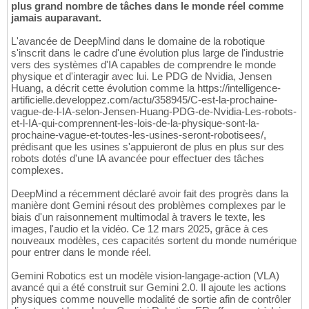
plus grand nombre de tâches dans le monde réel comme
jamais auparavant.
L'avancée de DeepMind dans le domaine de la robotique
s'inscrit dans le cadre d'une évolution plus large de l'industrie
vers des systèmes d'IA capables de comprendre le monde
physique et d'interagir avec lui. Le PDG de Nvidia, Jensen
Huang, a décrit cette évolution comme la https://intelligence-
artificielle.developpez.com/actu/358945/C-est-la-prochaine-
vague-de-l-IA-selon-Jensen-Huang-PDG-de-Nvidia-Les-robots-
et-l-IA-qui-comprennent-les-lois-de-la-physique-sont-la-
prochaine-vague-et-toutes-les-usines-seront-robotisees/,
prédisant que les usines s'appuieront de plus en plus sur des
robots dotés d'une IA avancée pour effectuer des tâches
complexes.
DeepMind a récemment déclaré avoir fait des progrès dans la
manière dont Gemini résout des problèmes complexes par le
biais d'un raisonnement multimodal à travers le texte, les
images, l'audio et la vidéo. Ce 12 mars 2025, grâce à ces
nouveaux modèles, ces capacités sortent du monde numérique
pour entrer dans le monde réel.
Gemini Robotics est un modèle vision-langage-action (VLA)
avancé qui a été construit sur Gemini 2.0. Il ajoute les actions
physiques comme nouvelle modalité de sortie afin de contrôler