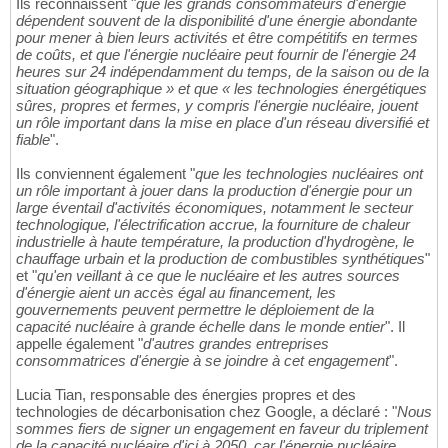
Ils reconnaissent "
que les grands consommateurs d'énergie
dépendent souvent de la disponibilité d'une énergie abondante
pour mener à bien leurs activités et être compétitifs en termes
de coûts, et que l'énergie nucléaire peut fournir de l'énergie 24
heures sur 24 indépendamment du temps, de la saison ou de la
situation géographique » et que « les technologies énergétiques
sûres, propres et fermes, y compris l'énergie nucléaire, jouent
un rôle important dans la mise en place d'un réseau diversifié et
fiable
".
Ils conviennent également "
que les technologies nucléaires ont
un rôle important à jouer dans la production d'énergie pour un
large éventail d'activités économiques, notamment le secteur
technologique, l'électrification accrue, la fourniture de chaleur
industrielle à haute température, la production d'hydrogène, le
chauffage urbain et la production de combustibles synthétiques
"
et "
qu'en veillant à ce que le nucléaire et les autres sources
d'énergie aient un accès égal au financement, les
gouvernements peuvent permettre le déploiement de la
capacité nucléaire à grande échelle dans le monde entier
". Il
appelle également "
d'autres grandes entreprises
consommatrices d'énergie à se joindre à cet engagement
".
Lucia Tian, responsable des énergies propres et des
technologies de décarbonisation chez Google, a déclaré : "
Nous
sommes fiers de signer un engagement en faveur du triplement
de la capacité nucléaire d'ici à 2050, car l'énergie nucléaire