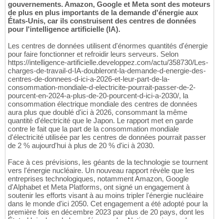
gouvernements. Amazon, Google et Meta sont des moteurs
de plus en plus importants de la demande d'énergie aux
États-Unis, car ils construisent des centres de données
pour l'intelligence artificielle (IA).
Les centres de données utilisent d'énormes quantités d'énergie
pour faire fonctionner et refroidir leurs serveurs. Selon
https://intelligence-artificielle.developpez.com/actu/358730/Les-
charges-de-travail-d-IA-doubleront-la-demande-d-energie-des-
centres-de-donnees-d-ici-a-2026-et-leur-part-de-la-
consommation-mondiale-d-electricite-pourrait-passer-de-2-
pourcent-en-2024-a-plus-de-20-pourcent-d-ici-a-2030/, la
consommation électrique mondiale des centres de données
aura plus que doublé d'ici à 2026, consommant la même
quantité d'électricité que le Japon. Le rapport met en garde
contre le fait que la part de la consommation mondiale
d'électricité utilisée par les centres de données pourrait passer
de 2 % aujourd'hui à plus de 20 % d'ici à 2030.
Face à ces prévisions, les géants de la technologie se tournent
vers l'énergie nucléaire. Un nouveau rapport révèle que les
entreprises technologiques, notamment Amazon, Google
d'Alphabet et Meta Platforms, ont signé un engagement à
soutenir les efforts visant à au moins tripler l'énergie nucléaire
dans le monde d'ici 2050. Cet engagement a été adopté pour la
première fois en décembre 2023 par plus de 20 pays, dont les