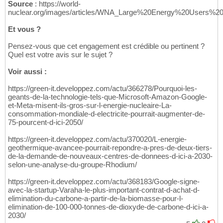
Source
: https://world-
nuclear.org/images/articles/WNA_Large%20Energy%20Users%20
Et vous ?
Pensez-vous que cet engagement est crédible ou pertinent ?
Quel est votre avis sur le sujet ?
Voir aussi :
https://green-it.developpez.com/actu/366278/Pourquoi-les-
geants-de-la-technologie-tels-que-Microsoft-Amazon-Google-
et-Meta-misent-ils-gros-sur-l-energie-nucleaire-La-
consommation-mondiale-d-electricite-pourrait-augmenter-de-
75-pourcent-d-ici-2050/
https://green-it.developpez.com/actu/370020/L-energie-
geothermique-avancee-pourrait-repondre-a-pres-de-deux-tiers-
de-la-demande-de-nouveaux-centres-de-donnees-d-ici-a-2030-
selon-une-analyse-du-groupe-Rhodium/
https://green-it.developpez.com/actu/368183/Google-signe-
avec-la-startup-Varaha-le-plus-important-contrat-d-achat-d-
elimination-du-carbone-a-partir-de-la-biomasse-pour-l-
elimination-de-100-000-tonnes-de-dioxyde-de-carbone-d-ici-a-
2030/