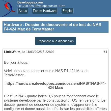
Developpez.com
Le Club des Développeurs et IT Pro
Actus
Forum Hardware
Emploi
Hardware
:
Dossier de découverte et de test du NAS
F4-424 Max de TerraMaster
Répondre à la discussion
LittleWhite
,
le 11/03/2025 à 22h09
#1
Bonjour à tous,
Voici un nouveau dossier sur le NAS F4-424 Max de
TerraMaster.
https://hardware.developpez.com/dossiers/NAS/TNAS-F4-
424-Max/
C'est un NAS quatre baies 3,5 pouces fonctionnant avec le
système développé par le constructeur : TOS, en version 6. Le
dossier permet de découvrir ce système, d'apprendre à le
configurer et donne aussi des détails sur les possibilités offertes