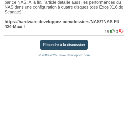
par ce NAS. À la fin, l'article détaille aussi les performances du
NAS dans une configuration à quatre disques (des Exos X16 de
Seagate).
https://hardware.developpez.com/dossiers/NAS/TNAS-F4-
424-Max/ !
19
0
Répondre à la discussion
© 2000-2026 - www.developpez.com