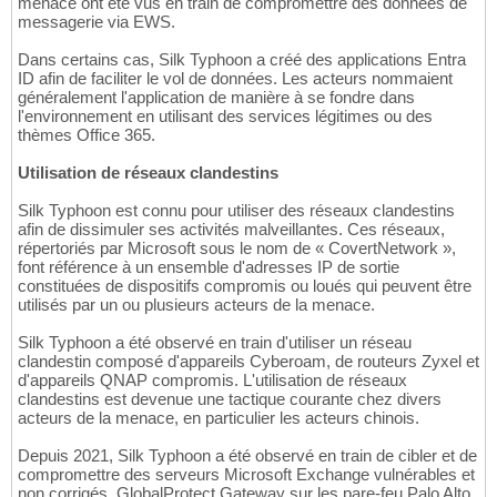
menace ont été vus en train de compromettre des données de
messagerie via EWS.
Dans certains cas, Silk Typhoon a créé des applications Entra
ID afin de faciliter le vol de données. Les acteurs nommaient
généralement l'application de manière à se fondre dans
l'environnement en utilisant des services légitimes ou des
thèmes Office 365.
Utilisation de réseaux clandestins
Silk Typhoon est connu pour utiliser des réseaux clandestins
afin de dissimuler ses activités malveillantes. Ces réseaux,
répertoriés par Microsoft sous le nom de « CovertNetwork »,
font référence à un ensemble d'adresses IP de sortie
constituées de dispositifs compromis ou loués qui peuvent être
utilisés par un ou plusieurs acteurs de la menace.
Silk Typhoon a été observé en train d'utiliser un réseau
clandestin composé d'appareils Cyberoam, de routeurs Zyxel et
d'appareils QNAP compromis. L'utilisation de réseaux
clandestins est devenue une tactique courante chez divers
acteurs de la menace, en particulier les acteurs chinois.
Depuis 2021, Silk Typhoon a été observé en train de cibler et de
compromettre des serveurs Microsoft Exchange vulnérables et
non corrigés, GlobalProtect Gateway sur les pare-feu Palo Alto