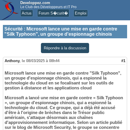
Developpez.com
Le Club des Développeurs et IT Pro
Actus
Forum S�curit�
Emploi
Sécurité
:
Microsoft lance une mise en garde contre
"Silk Typhoon", un groupe d'espionnage chinois
Répondre à la discussion
Anthony
,
le 08/03/2025 à 08h44
#1
Microsoft lance une mise en garde contre "Silk Typhoon",
un groupe d'espionnage chinois, qui a espionné la
technologie du cloud en se focalisant sur les outils de
gestion à distance et les applications cloud
Microsoft a lancé une mise en garde contre « Silk Typhoon
», un groupe d'espionnage chinois, qui a espionné la
technologie du cloud. Ce groupe, qui a déjà été accusé
d'être à l'origine de brèches dans le Trésor public
américain, s'attaque désormais aux chaînes
d'approvisionnement informatique. Selon un article publié
sur le blog de Microsoft Security, le groupe se concentre