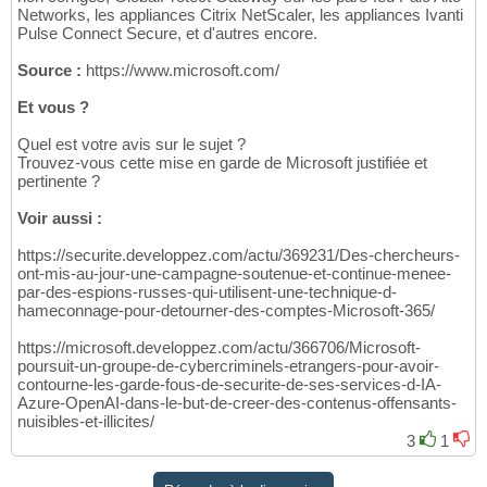
Networks, les appliances Citrix NetScaler, les appliances Ivanti
Pulse Connect Secure, et d'autres encore.
Source :
https://www.microsoft.com/
Et vous ?
Quel est votre avis sur le sujet ?
Trouvez-vous cette mise en garde de Microsoft justifiée et
pertinente ?
Voir aussi :
https://securite.developpez.com/actu/369231/Des-chercheurs-
ont-mis-au-jour-une-campagne-soutenue-et-continue-menee-
par-des-espions-russes-qui-utilisent-une-technique-d-
hameconnage-pour-detourner-des-comptes-Microsoft-365/
https://microsoft.developpez.com/actu/366706/Microsoft-
poursuit-un-groupe-de-cybercriminels-etrangers-pour-avoir-
contourne-les-garde-fous-de-securite-de-ses-services-d-IA-
Azure-OpenAI-dans-le-but-de-creer-des-contenus-offensants-
nuisibles-et-illicites/
3
1