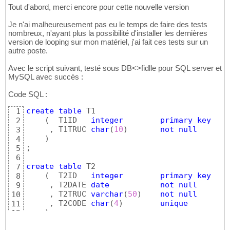
--La date de début d'une mission ne doit pa
116
Tout d'abord, merci encore pour cette nouvelle version
ALTER
TABLE
 MISSION  

117
ADD
CONSTRAINT
 Mission_Datedebut_Avant_Da
118
Je n'ai malheureusement pas eu le temps de faire des tests
CHECK
(
MissionDateDebut <= MissionDateF
119
nombreux, n'ayant plus la possibilité d'installer les dernières
version de looping sur mon matériel, j'ai fait ces tests sur un
autre poste.
Avec le script suivant, testé sous DB<>fidlle pour SQL server et
MySQL avec succès :
Code SQL :
create
table
 T1

1
(
  T1ID   
integer
primary
key
2
     , T1TRUC 
char
(
10
)
not
null
3
)
4
;

5
6
create
table
 T2

7
(
  T2ID   
integer
primary
key
8
     , T2DATE 
date
not
null
9
     , T2TRUC 
varchar
(
50
)
not
null
10
     , T2CODE 
char
(
4
)
unique
11
)
12
;

13