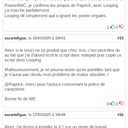
PowerAMC, je confirme les propos de Paprick, avec Looping
ça marche parfaitement.
Looping dit simplement quil a ignoré les points-virgules.
1
0
escartefigue
,
le 16/03/2025 à 18h51
#15
Alors si le souci ne se produit que chez moi, c'est peut-être du
au fait que j'ai d'abord écrit le script dans notepad puis copié ce
script dans Looping.
Malheureusement, je ne pourrai tester qu'en pointillés tant que
je n'aurai pas résolu mon problème de matos obsolète :/
@Paprick, merci pour l'astuce concernant la police de
caractères
Bonne fin de WE
0
0
escartefigue
,
le 17/03/2025 à 10h48
#16
Alors, j'ai réussi à installer la 4.1 sur un poste de travail