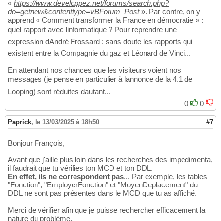
CREATE
TABLE
 TypeMission
(
41
«
https://www.developpez.net/forums/search.php?
   TypeMissionId 
INT
,

42
do=getnew&contenttype=vBForum_Post
». Par contre, on y
   TypeMissionDesignation 
VARCHAR
(
50
)
NOT
N
43
apprend « Comment transformer la France en démocratie » :
CONSTRAINT
 TypeMission_PK 
PRIMARY
KEY
(
Ty
44
quel rapport avec linformatique ? Pour reprendre une
)
;

45
expression dAndré Frossard : sans doute les rapports qui
46
existent entre la Compagnie du gaz et Léonard de Vinci...
CREATE
TABLE
 Fonction
(
47
   FonctionId 
INT
,

48
En attendant nos chances que les visiteurs voient nos
   FonctionDesignation 
VARCHAR
(
50
)
NOT
NULL
49
messages (je pense en particulier à lannonce de la 4.1 de
CONSTRAINT
 Fonction_PK 
PRIMARY
KEY
(
Fonct
50
)
;

51
Looping) sont réduites dautant...
52
0
0
CREATE
TABLE
 MoyenDeplacement
(
53
   MoyenDeplacementId 
INT
,

54
Paprick
,
le 13/03/2025 à 18h50
#7
   MoyenDeplacementDesignation 
VARCHAR
(
50
)
55
CONSTRAINT
 MoyenDeplacement_PK 
PRIMARY
K
56
Bonjour François,
)
;

57
58
Avant que j'aille plus loin dans les recherches des impedimenta,
CREATE
TABLE
 Mission
(
59
il faudrait que tu vérifies ton MCD et ton DDL.
   MissionId 
INT
,

60
En effet, ils ne correspondent pas
... Par exemple, les tables
   MissionCode 
VARCHAR
(
8
)
NOT
NULL
,

61
"Fonction", "EmployerFonction" et "MoyenDeplacement" du
   MissionDateDebut 
DATE
NOT
NULL
,

62
DDL ne sont pas présentes dans le MCD que tu as affiché.
   MissionDateFin 
DATE
NOT
NULL
,

63
   MissionDesignation 
VARCHAR
(
50
)
NOT
NULL
,

64
Merci de vérifier afin que je puisse rechercher efficacement la
   MoyenDeplacementId 
INT
NOT
NULL
,

65
nature du problème.