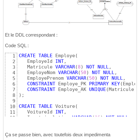
Et le DDL correspondant :
Code SQL :
CREATE
TABLE
 Employe
(
1
   EmployeId 
INT
,

2
   Matricule 
VARCHAR
(
8
)
NOT
NULL
,

3
   EmployeNom 
VARCHAR
(
50
)
NOT
NULL
,

4
   EmployePrenom 
VARCHAR
(
50
)
NOT
NULL
,

5
CONSTRAINT
 Employe_PK 
PRIMARY
KEY
(
Employ
6
CONSTRAINT
 Employe_AK 
UNIQUE
(
Matricule
)
7
)
;

8
9
CREATE
TABLE
 Voiture
(
10
   VoitureId 
INT
,

11
   Immatriculation 
VARCHAR
(
16
)
NOT
NULL
,

12
CONSTRAINT
 Voiture_PK 
PRIMARY
KEY
(
Voitur
13
CONSTRAINT
 Voiture_AK 
UNIQUE
(
Immatricula
14
)
;

Ça se passe bien, avec toutefois deux impedimenta
15