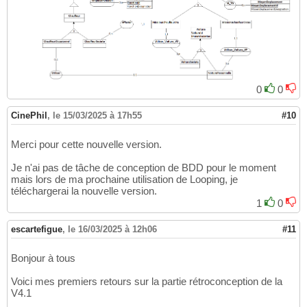
   MissionId 
INT
,

91
   VoitureId 
INT
NOT
NULL
,

92
   EmployeId 
INT
NOT
NULL
,

93
CONSTRAINT
 MissionAchauffeurSte_PK 
PRIMA
94
CONSTRAINT
 MissionAchauffeurSte_Mission_
95
CONSTRAINT
 MissionAchauffeurSte_VoitureS
96
CONSTRAINT
 MissionAchauffeurSte_Chauffeu
97
0
0
)
;

98
99
CREATE
TABLE
 MissionAchaufeurOccas
(
100
CinePhil
,
le 15/03/2025 à 17h55
#10
   MissionId 
INT
,

101
   VoitureId 
INT
NOT
NULL
,

102
Merci pour cette nouvelle version.
CONSTRAINT
 MissionAchaufeurOccas_PK 
PRIM
103
CONSTRAINT
 MissionAchaufeurOccas_Mission
104
Je n'ai pas de tâche de conception de BDD pour le moment
CONSTRAINT
 MissionAchaufeurOccas_Voiture
105
mais lors de ma prochaine utilisation de Looping, je
)
;

106
téléchargerai la nouvelle version.
107
1
0
CREATE
TABLE
 EmployeFonction
(
108
   EmployeId 
INT
,

109
escartefigue
,
le 16/03/2025 à 12h06
#11
   FonctionId 
INT
,

110
CONSTRAINT
 EmployeFonction_PK 
PRIMARY
KE
111
Bonjour à tous
CONSTRAINT
 EmployeFonction_Employe_FK 
FO
112
CONSTRAINT
 EmployeFonction_Fonction_FK 
F
113
Voici mes premiers retours sur la partie rétroconception de la
)
;

114
V4.1
115