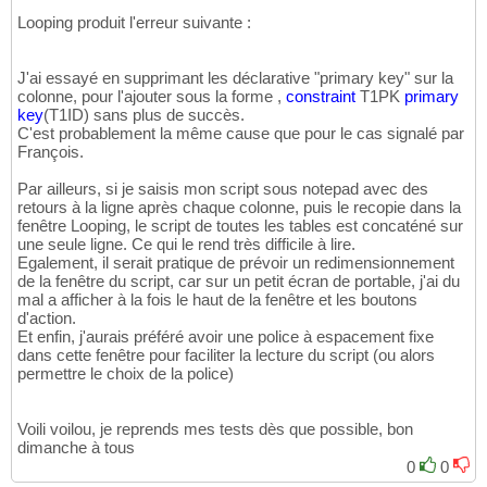
14
create
table
 T3

Looping produit l'erreur suivante :
15
(
  T1ID  
integer
not
null
16
     , T2ID   
integer
not
null
17
J'ai essayé en supprimant les déclarative "primary key" sur la
     , T3QTE  
decimal
(
7
,
2
)
not
null
18
colonne, pour l'ajouter sous la forme ,
constraint
T1PK
primary
     , 
constraint
 T3PK

19
key
(
T1ID
)
sans plus de succès.
primary
key
(
T1ID, T2ID
)
20
C'est probablement la même cause que pour le cas signalé par
     , 
constraint
 T3FK1

21
François.
foreign
key
(
T1ID
)
22
references
 T1
(
T1ID
)
23
Par ailleurs, si je saisis mon script sous notepad avec des
     , 
constraint
 T3FK2

24
retours à la ligne après chaque colonne, puis le recopie dans la
foreign
key
(
T2ID
)
25
fenêtre Looping, le script de toutes les tables est concaténé sur
references
 T2
(
T2ID
)
26
une seule ligne. Ce qui le rend très difficile à lire.
)
27
Egalement, il serait pratique de prévoir un redimensionnement
;
28
de la fenêtre du script, car sur un petit écran de portable, j'ai du
mal a afficher à la fois le haut de la fenêtre et les boutons
d'action.
Et enfin, j'aurais préféré avoir une police à espacement fixe
dans cette fenêtre pour faciliter la lecture du script (ou alors
permettre le choix de la police)
Voili voilou, je reprends mes tests dès que possible, bon
dimanche à tous
0
0