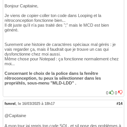
Bonjour Capitaine,
Je viens de copier-coller ton code dans Looping et la
rétroconception fonctionne bien...
Il dit juste qu'il n'a pas traité des ";" mais le MCD est bien
généré.
Surement une histoire de caractères spéciaux mal gérés : je
vais regarder ça, mais il faudrait que je trouve un cas qui
dysfonctionne chez moi aussi.
Même chose pour Notepad : ça fonctionne normalement chez
moi...
Concernant le choix de la police dans la fenêtre
rétroconception, tu peux la sélectionner dans les
propriétés, sous-menu "MLD-LDD" .
0
0
fsmrel
,
le 16/03/2025 à 18h17
#14
@Capitaine
A mon tour jai repris ton code SQL, et sil pose des problèmes à