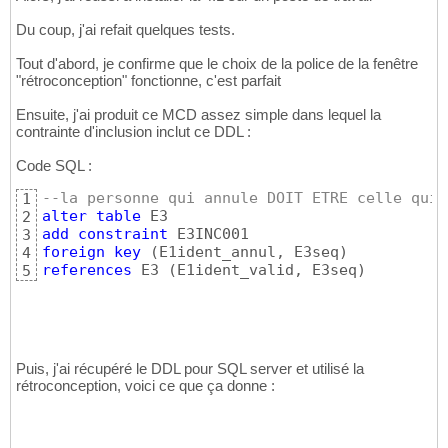
Du coup, j'ai refait quelques tests.
Tout d'abord, je confirme que le choix de la police de la fenêtre
"rétroconception" fonctionne, c'est parfait
Ensuite, j'ai produit ce MCD assez simple dans lequel la
contrainte d'inclusion inclut ce DDL :
Code SQL :
--la personne qui annule DOIT ETRE celle qui 
1
alter
table
2
add
constraint
3
foreign
key
(
E1ident_annul, E3seq
)
4
references
 E3 
(
E1ident_valid, E3seq
)
5
Puis, j'ai récupéré le DDL pour SQL server et utilisé la
rétroconception, voici ce que ça donne :