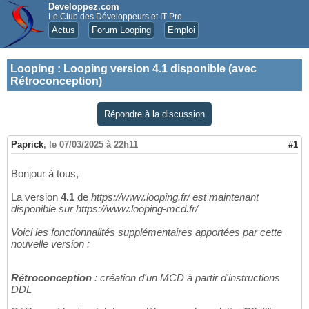
Developpez.com
Le Club des Développeurs et IT Pro
Actus
Forum Looping
Emploi
Looping
:
Looping version 4.1 disponible (avec
Rétroconception)
Répondre à la discussion
Paprick
,
le 07/03/2025 à 22h11
#1
Bonjour à tous,
La version
4.1
de
https://www.looping.fr/ est maintenant
disponible sur https://www.looping-mcd.fr/
Voici les fonctionnalités supplémentaires apportées par cette
nouvelle version :
Rétroconception
: création d'un MCD à partir d'instructions
DDL