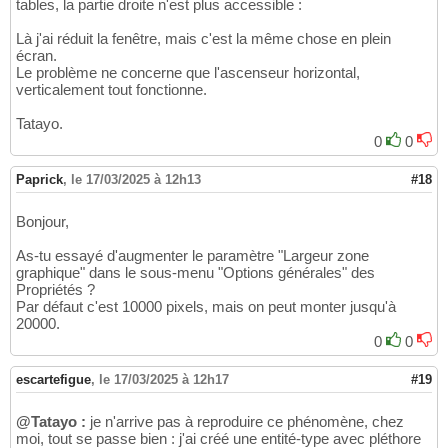
tables, la partie droite n'est plus accessible :
Là j'ai réduit la fenêtre, mais c'est la même chose en plein
écran.
Le problème ne concerne que l'ascenseur horizontal,
verticalement tout fonctionne.
Tatayo.
0
0
Paprick
,
le 17/03/2025 à 12h13
#18
Bonjour,
As-tu essayé d'augmenter le paramètre "Largeur zone
graphique" dans le sous-menu "Options générales" des
Propriétés ?
Par défaut c'est 10000 pixels, mais on peut monter jusqu'à
20000.
0
0
escartefigue
,
le 17/03/2025 à 12h17
#19
@Tatayo :
je n'arrive pas à reproduire ce phénomène, chez
moi, tout se passe bien : j'ai créé une entité-type avec pléthore