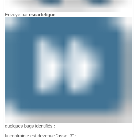
Envoyé par
escartefigue
quelques bugs identifiés :
la contrainte est devenue "asso_3" ;