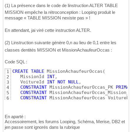
16
CREATE
TABLE
 Chauffeur
(
(1) La présence dans le code de linstruction ALTER TABLE
17
   EmployeId 
INT
,

18
MISSION empêche la rétroconception : Looping produit le
CONSTRAINT
 Chauffeur_PK 
PRIMARY
KEY
(
Empl
19
message « TABLE MISSION nexiste pas » !
CONSTRAINT
 Chauffeur_Employe_FK 
FOREIGN
20
)
;

21
En attendant, jai viré cette instruction ALTER.
22
CREATE
TABLE
 ChauffeurOccasionnel
(
23
   EmployeId 
INT
,

(2) Linstruction suivante génère 0,n au lieu de 0,1 entre les
24
CONSTRAINT
 ChauffeurOccasionnel_PK 
PRIMA
25
classes dentités MISSION et MissionAchaufeurOccas :
CONSTRAINT
 ChauffeurOccasionnel_Chauffeu
26
)
;

27
Code SQL :
28
CREATE
TABLE
 ChauffeurSociete
(
29
CREATE
TABLE
 MissionAchaufeurOccas
(
1
   EmployeId 
INT
,

30
   MissionId 
INT
,

2
CONSTRAINT
 ChauffeurSociete_PK 
PRIMARY
K
31
   VoitureId 
INT
NOT
NULL
,

3
CONSTRAINT
 ChauffeurSociete_Chauffeur_FK
32
CONSTRAINT
 MissionAchaufeurOccas_PK 
PRIMAR
4
)
;

33
CONSTRAINT
 MissionAchaufeurOccas_Mission_F
5
34
CONSTRAINT
 MissionAchaufeurOccas_VoiturePe
6
CREATE
TABLE
 VoitureSociete
(
35
   VoitureId 
INT
,

36
CONSTRAINT
 VoitureSociete_PK 
PRIMARY
KEY
37
En aparté :
CONSTRAINT
 VoitureSociete_Voiture_FK 
FOR
38
Accessoirement, les forums Looping, Schéma, Merise, DB2 et
)
;

39
jen passe sont ignorés dans la rubrique
40