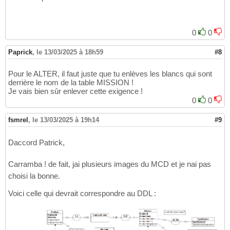
   TypeMissionId 
INT
NOT
NULL
,

66
CONSTRAINT
 Mission_PK 
PRIMARY
KEY
(
Missio
67
CONSTRAINT
 Mission_AK 
UNIQUE
(
MissionCode
68
CONSTRAINT
 Mission_MoyenDeplacement_FK 
F
69
0
0
CONSTRAINT
 Mission_TypeMission_FK 
FOREIG
70
)
;

71
Paprick
,
le 13/03/2025 à 18h59
#8
72
CREATE
TABLE
 EmployeMission
(
73
Pour le ALTER, il faut juste que tu enlèves les blancs qui sont
   MissionId 
INT
,

74
derrière le nom de la table MISSION !
   EmployeId 
INT
,

75
Je vais bien sûr enlever cette exigence !
CONSTRAINT
 EmployeMission_PK 
PRIMARY
KEY
76
0
0
CONSTRAINT
 EmployeMission_Mission_FK 
FOR
77
CONSTRAINT
 EmployeMission_Employe_FK 
FOR
78
fsmrel
,
le 13/03/2025 à 19h14
#9
)
;

79
80
CREATE
TABLE
 VoiturePersonnelle
(
81
Daccord Patrick,
   VoitureId 
INT
,

82
   EmployeId 
INT
NOT
NULL
,

83
Carramba ! de fait, jai plusieurs images du MCD et je nai pas
CONSTRAINT
 VoiturePersonnelle_PK 
PRIMARY
84
choisi la bonne.
CONSTRAINT
 VoiturePersonnelle_AK 
UNIQUE
(
85
CONSTRAINT
 VoiturePersonnelle_Voiture_FK
86
Voici celle qui devrait correspondre au DDL :
CONSTRAINT
 VoiturePersonnelle_ChauffeurO
87
)
;

88
89
CREATE
TABLE
 MissionAchauffeurSte
(
90