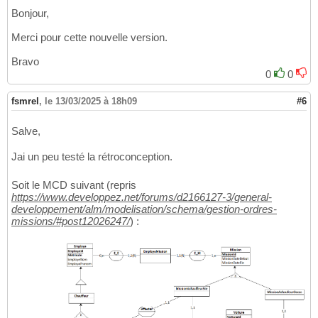
Bonjour,
Merci pour cette nouvelle version.
Bravo
0
0
fsmrel
,
le 13/03/2025 à 18h09
#6
Salve,
Jai un peu testé la rétroconception.
Soit le MCD suivant (repris
https://www.developpez.net/forums/d2166127-3/general-
developpement/alm/modelisation/schema/gestion-ordres-
missions/#post12026247/
) :