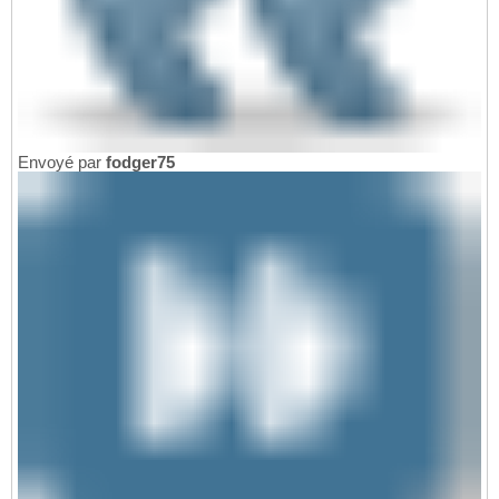
Envoyé par
fodger75