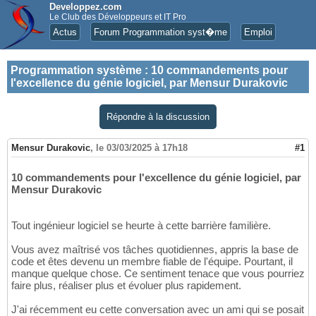
Developpez.com
Le Club des Développeurs et IT Pro
Actus
Forum Programmation syst�me
Emploi
Programmation système
:
10 commandements pour
l'excellence du génie logiciel, par Mensur Durakovic
Répondre à la discussion
Mensur Durakovic
,
le 03/03/2025 à 17h18
#1
10 commandements pour l'excellence du génie logiciel, par
Mensur Durakovic
Tout ingénieur logiciel se heurte à cette barrière familière.
Vous avez maîtrisé vos tâches quotidiennes, appris la base de
code et êtes devenu un membre fiable de l'équipe. Pourtant, il
manque quelque chose. Ce sentiment tenace que vous pourriez
faire plus, réaliser plus et évoluer plus rapidement.
J'ai récemment eu cette conversation avec un ami qui se posait