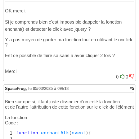
OK merci.
Si je comprends bien c'est impossible dappeler la fonction
enchant() et detecter le click avec jquery ?
Y a pas moyen de garder ma fonction tout en utilisant le onclick
?
Est ce possible de faire sa sans a avoir cliquer 2 fois ?
Merci
0
0
SpaceFrog
,
le 05/03/2025 à 09h18
#5
Bien sur que si, il faut juste dissocier d'un coté la fonction
et de l'autre l'attribution de cette fonction sur le click de l'élément
La fonction
Code :
function
enchantAtk
(
event
)
{
1
2