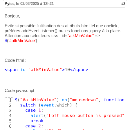
Pytet
,
le 03/03/2025 à 12h21
#2
Bonjour,
Evite si possible l'utilisation des attributs html tel que onclick,
préfères addEventListener() ou les fonctions jquery à la place.
Attention aux sélecteurs css : id=
"atkMinValue"
=>
$
(
'#atkMinValue'
)
Code html :
<
span
id
=
"atkMinValue"
>
10
</
span
>
Code javascript :
$
(
"#atkMinValue"
)
.
on
(
"mousedown"
, 
function
(
1
switch
(
event
.which
)
{
2
case
1
:

3
alert
(
"Left mouse button is pressed"
)
4
break
5
case
2
:

6