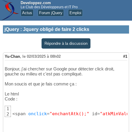
Developpez.com
Le Club des Développeurs et IT Pro
Actus
Forum jQuery
Emploi
jQuery
:
Jquery obligé de faire 2 clicks
Répondre à la discussion
Yu-Chan
,
le 02/03/2025 à 08h02
#1
Bonjour, j'ai chercher sur Google pour détecter click droit,
gauche ou milieu et c'est pas compliqué.
Mon soucis et que je fais comme ça :
Le html
Code :
1
<span 
onclick
=
"enchantAtk();"
 id=
"atkMinValue
2