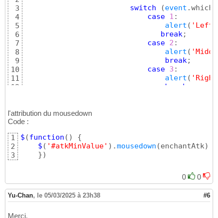
switch
(
event
.which
)
3
case
1
:

4
alert
(
'Left 
5
break
;

6
case
2
:

7
alert
(
'Middl
8
break
;

9
case
3
:

10
alert
(
'Right
11
break
;

12
default
:

13
alert
(
'Nothi
14
}
l'attribution du mousedown
15
Code :
}
16
$
(
function
(
)
{
1
$
(
'#atkMinValue'
)
.
mousedown
(
enchantAtk
)
;

2
}
)
3
0
0
Yu-Chan
,
le 05/03/2025 à 23h38
#6
Merci.