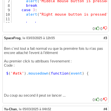
alert
(
"Middle mouse button is pressed"
7
break
8
case
3
:

9
alert
(
"Right mouse button is pressed"
)
10
11
break
12
default
:

13
0
0
alert
(
"Nothing"
)
14
}
15
SpaceFrog
,
le 03/03/2025 à 12h55
#3
}
)
16
Ben c'est tout a fait normal vu que la première fois tu n'as pas
encore attaché l'event à l'élément
Au premier click tu attribues l'evenement :
Code :
$
(
'#atk'
)
.
mousedown
(
function
(
event
)
{
Du coup au second il peut se lancer ...
0
0
Yu-Chan
,
le 05/03/2025 à 04h52
#4