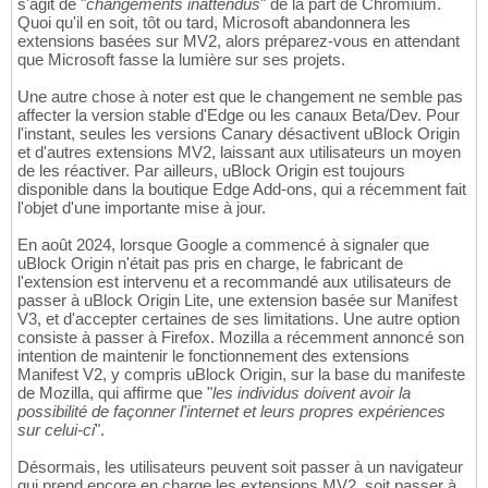
s'agit de "
changements inattendus
" de la part de Chromium.
Quoi qu'il en soit, tôt ou tard, Microsoft abandonnera les
extensions basées sur MV2, alors préparez-vous en attendant
que Microsoft fasse la lumière sur ses projets.
Une autre chose à noter est que le changement ne semble pas
affecter la version stable d'Edge ou les canaux Beta/Dev. Pour
l'instant, seules les versions Canary désactivent uBlock Origin
et d'autres extensions MV2, laissant aux utilisateurs un moyen
de les réactiver. Par ailleurs, uBlock Origin est toujours
disponible dans la boutique Edge Add-ons, qui a récemment fait
l'objet d'une importante mise à jour.
En août 2024, lorsque Google a commencé à signaler que
uBlock Origin n'était pas pris en charge, le fabricant de
l'extension est intervenu et a recommandé aux utilisateurs de
passer à uBlock Origin Lite, une extension basée sur Manifest
V3, et d'accepter certaines de ses limitations. Une autre option
consiste à passer à Firefox. Mozilla a récemment annoncé son
intention de maintenir le fonctionnement des extensions
Manifest V2, y compris uBlock Origin, sur la base du manifeste
de Mozilla, qui affirme que "
les individus doivent avoir la
possibilité de façonner l'internet et leurs propres expériences
sur celui-ci
".
Désormais, les utilisateurs peuvent soit passer à un navigateur
qui prend encore en charge les extensions MV2, soit passer à