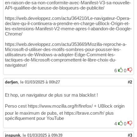
en-raison-de-sa-non-conformite-avec-Manifest-V3-sa-nouvelle-
API-qualifiee-de-tueuse-de-bloqueurs-de-publicite/
https://web.developpez.com/actu/364210/Le-navigateur-Opera-
declare-qu-il-continuera-a-prendre-en-charge-uBlock-Origin-et-
les-extensions-Manifest-V2-meme-apres-l-abandon-de-Google-
Chrome/
https://web.developpez.com/actu/353669/Mozilla-reproche-a-
Microsoft-d-utiliser-des-motifs-sombres-pour-pousser-les-
utilisateurs-de-Windows-a-adopter-Edge-Comment-les-
tactiques-de-Microsoft-compromettent-le-libre-choix-du-
navigateur/
6
0
der§en
,
le 01/03/2025 à 00h27
#2
Et hop, un navigateur de plus sur ma blacklist !
Perso cest https://www.mozilla.org/fr/firefox/ + UBlock origin
pour le maximum de pubs, et https://brave.com/fr/ plus
spécifiquement pour YouTube
4
0
jnspunk
,
le 01/03/2025 à 09h39
#3