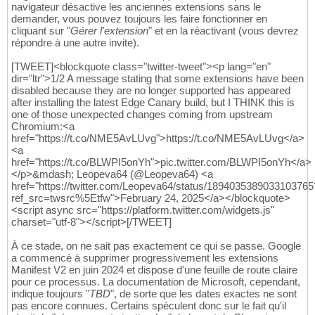
navigateur désactive les anciennes extensions sans le
demander, vous pouvez toujours les faire fonctionner en
cliquant sur "
Gérer l'extension
" et en la réactivant (vous devrez
répondre à une autre invite).
[TWEET]<blockquote class="twitter-tweet"><p lang="en"
dir="ltr">1/2 A message stating that some extensions have been
disabled because they are no longer supported has appeared
after installing the latest Edge Canary build, but I THINK this is
one of those unexpected changes coming from upstream
Chromium:<a
href="https://t.co/NME5AvLUvg">https://t.co/NME5AvLUvg</a>
<a
href="https://t.co/BLWPI5onYh">pic.twitter.com/BLWPI5onYh</a>
</p>&mdash; Leopeva64 (@Leopeva64) <a
href="https://twitter.com/Leopeva64/status/1894035389033103765
ref_src=twsrc%5Etfw">February 24, 2025</a></blockquote>
<script async src="https://platform.twitter.com/widgets.js"
charset="utf-8"></script>[/TWEET]
À ce stade, on ne sait pas exactement ce qui se passe. Google
a commencé à supprimer progressivement les extensions
Manifest V2 en juin 2024 et dispose d'une feuille de route claire
pour ce processus. La documentation de Microsoft, cependant,
indique toujours "
TBD
", de sorte que les dates exactes ne sont
pas encore connues. Certains spéculent donc sur le fait qu'il