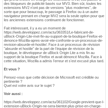
des bloqueurs de publicité basés sur MV3. Bien sûr, toutes les
extensions MV2 n'ont pas de versions "plus modernes", de
sorte que pour beaucoup, le passage à Firefox ou à un autre
navigateur prenant en charge MV2 sera la seule option pour que
les anciennes extensions continuent de fonctionner.
Fait intéressant, il y a eu un moment de
https://web.developpez.com/actu/363351/Le-fabricant-de-
uBlock-Origin-Lite-met-fin-au-support-de-la-boutique-Firefox-et-
denonce-Mozilla-apres-avoir-ete-confronte-a-un-processus-de-
revision-absurde-et-hostile/. Face à un processus de révision
"absurde et hostile" de la part de l'équipe de révision de la
boutique, le développeur de uBlock Origin Lite a mis fin au
support de la boutique Firefox et avait dénoncé Mozilla. Face à
cette situation, Mozilla a admis l'erreur et s'est excusé plus tard.
Et vous ?
Pensez-vous que cette décision de Microsoft est crédible ou
pertinente ?
Quel est votre avis sur le sujet ?
Voir aussi :
https://web.developpez.com/actu/361102/Google-previent-que-l-
extension-uBlock-Origin-ne-sera-bientot-plus-prise-en-charge-