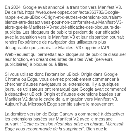
En 2024, Google avait annoncé la transition vers Manifest V3.
De ce fait, https://web.developpez.com/actu/363782/Google-
rappelle-que-uBlock-Origin-et-d-autres-extensions-pourraient-
bientot-etre-desactivees-pour-non-conformite-au-Manifest-V3-
alors-que-le-Manifest-V3-reduit-l-efficacite-des-bloqueurs-de-
publicite/ Les bloqueurs de publicité perdent de leur efficacité
avec la transition vers le Manifest V3 et leur disparition pourrait
rendre l'expérience de navigation des utilisateurs plus
désagréable que jamais. Le Manifest V3 supprime lAPI
WebRequest qui permettait aux bloqueurs de publicité d'assurer
leur fonction, en créant des listes de sites Web (serveurs
publicitaires) à bloquer ou à filtrer.
Si vous utilisez donc l'extension uBlock Origin dans Google
Chrome ou Edge, vous devriez probablement commencer à
chercher d'autres navigateurs ou extensions. Il y a quelques
jours, les utilisateurs ont remarqué que Google avait commencé
à désactiver uBlock Origin et d'autres extensions basées sur
Manifest V2 dans le cadre de la migration vers Manifest V3.
Aujourd'hui, Microsoft Edge semble suivre le mouvement.
La dernière version de Edge Canary a commencé à désactiver
les extensions basées sur Manifest V2 avec le message
suivant : "
Cette extension n'est plus prise en charge. Microsoft
Edge vous recommande de la supprimer
". Bien que le