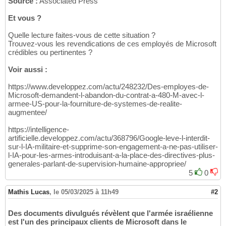
Source :
Associated Press
Et vous ?
Quelle lecture faites-vous de cette situation ?
Trouvez-vous les revendications de ces employés de Microsoft
crédibles ou pertinentes ?
Voir aussi :
https://www.developpez.com/actu/248232/Des-employes-de-
Microsoft-demandent-l-abandon-du-contrat-a-480-M-avec-l-
armee-US-pour-la-fourniture-de-systemes-de-realite-
augmentee/
https://intelligence-
artificielle.developpez.com/actu/368796/Google-leve-l-interdit-
sur-l-IA-militaire-et-supprime-son-engagement-a-ne-pas-utiliser-
l-IA-pour-les-armes-introduisant-a-la-place-des-directives-plus-
generales-parlant-de-supervision-humaine-appropriee/
5
0
Mathis Lucas
,
le 05/03/2025 à 11h49
#2
Des documents divulgués révèlent que l'armée israélienne
est l'un des principaux clients de Microsoft dans le