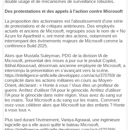
double usage et de mécanismes de surveillance robustes.
Des protestations et des appels à l'action contre Microsoft
La proposition des actionnaires est l'aboutissement d'une série
de protestations et de critiques antérieures. Des employés
actuels et anciens de Microsoft, regroupés sous le nom de « No
Azure for Apartheid », ont mené des actions, notamment en
interrompant des événements majeurs de Microsoft comme la
conférence Build 2025.
Alors que Mustafa Suleyman, PDG de la division IA de
Microsoft, présentait des mises à jour sur le produit Copilot,
Ibtihal Aboussad, désormais ancienne employée de Microsoft, a
interrompu la présentation en s'avançant vers la scène.
https://intelligence-artificielle.developpez.com/actu/370769/ de
complicité dans les actions militaires en cours au Moyen-
Orient, déclarant : « Honte à vous ! Vous êtes un profiteur de
guerre. Arrêtez d'utiliser l'IA pour le génocide. Arrêtez d'utiliser
l'IA pour le génocide dans notre région. Vous avez du sang sur
les mains. Tout Microsoft a du sang sur les mains. Comment
osez-vous célébrer alors que Microsoft tue des enfants ? Honte
à vous tous ».
Plus tard durant l'évènement, Vaniya Agrawal, une ingénieure
logicielle qui a elle aussi quitté le bateau Microsoft,
https://intelligence-artificielle.developpez.com/actu/370769/