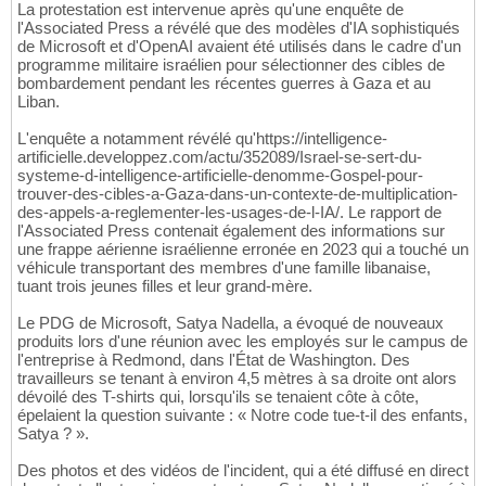
La protestation est intervenue après qu'une enquête de
l'Associated Press a révélé que des modèles d'IA sophistiqués
de Microsoft et d'OpenAI avaient été utilisés dans le cadre d'un
programme militaire israélien pour sélectionner des cibles de
bombardement pendant les récentes guerres à Gaza et au
Liban.
L'enquête a notamment révélé qu'https://intelligence-
artificielle.developpez.com/actu/352089/Israel-se-sert-du-
systeme-d-intelligence-artificielle-denomme-Gospel-pour-
trouver-des-cibles-a-Gaza-dans-un-contexte-de-multiplication-
des-appels-a-reglementer-les-usages-de-l-IA/. Le rapport de
l'Associated Press contenait également des informations sur
une frappe aérienne israélienne erronée en 2023 qui a touché un
véhicule transportant des membres d'une famille libanaise,
tuant trois jeunes filles et leur grand-mère.
Le PDG de Microsoft, Satya Nadella, a évoqué de nouveaux
produits lors d'une réunion avec les employés sur le campus de
l'entreprise à Redmond, dans l'État de Washington. Des
travailleurs se tenant à environ 4,5 mètres à sa droite ont alors
dévoilé des T-shirts qui, lorsqu'ils se tenaient côte à côte,
épelaient la question suivante : « Notre code tue-t-il des enfants,
Satya ? ».
Des photos et des vidéos de l'incident, qui a été diffusé en direct