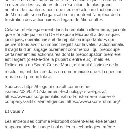
la diversité des coauteurs de la résolution - le plus grand
nombre de coauteurs pour une seule résolution d'actionnaires
de Microsoft, selon l'organisation - « montrent l'ampleur de la
frustration des actionnaires à l'égard de Microsoft ».
Cela se reflète également dans la résolution elle-même, qui note
que « l'inadéquation du DRH expose Microsoft à des risques
juridiques, opérationnels et de réputation importants », qui
peuvent tous avoir un impact négatif sur la valeur actionnariale.
Il s'agit là d'un langage purement commercial, qui préoccupe
certainement les actionnaires dont la préoccupation première
est l'argent (c'est-à-dire la plupart d'entre eux), mais les
Religieuses du Sacré-Cur de Marie, qui sont à l'origine de la
résolution, ont déclaré dans un communiqué que « la question
morale est primordiale ».
Sources : https://blogs.microsoft.com/on-the-
issues/2025/05/15/statement-technology-israel-gaza/,
https://www.iccr.org/resolutions/hrdd-customer-misuse-of-
companys-artificial-intelligence/, https://www.rscm-rshm.org/
Et vous ?
Les entreprises comme Microsoft doivent-elles être tenues
responsables de lusage final de leurs technologies, même