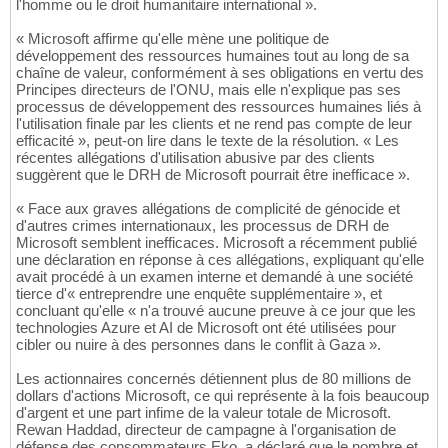
l'homme ou le droit humanitaire international ».
« Microsoft affirme qu'elle mène une politique de
développement des ressources humaines tout au long de sa
chaîne de valeur, conformément à ses obligations en vertu des
Principes directeurs de l'ONU, mais elle n'explique pas ses
processus de développement des ressources humaines liés à
l'utilisation finale par les clients et ne rend pas compte de leur
efficacité », peut-on lire dans le texte de la résolution. « Les
récentes allégations d'utilisation abusive par des clients
suggèrent que le DRH de Microsoft pourrait être inefficace ».
« Face aux graves allégations de complicité de génocide et
d'autres crimes internationaux, les processus de DRH de
Microsoft semblent inefficaces. Microsoft a récemment publié
une déclaration en réponse à ces allégations, expliquant qu'elle
avait procédé à un examen interne et demandé à une société
tierce d'« entreprendre une enquête supplémentaire », et
concluant qu'elle « n'a trouvé aucune preuve à ce jour que les
technologies Azure et AI de Microsoft ont été utilisées pour
cibler ou nuire à des personnes dans le conflit à Gaza ».
Les actionnaires concernés détiennent plus de 80 millions de
dollars d'actions Microsoft, ce qui représente à la fois beaucoup
d'argent et une part infime de la valeur totale de Microsoft.
Rewan Haddad, directeur de campagne à l'organisation de
défense des consommateurs Eko, a déclaré que le nombre et