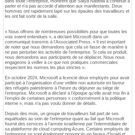
dans toute l'entreprise, montrent que Satya Nadella a continué à
parler et n'a pas accordé d'attention aux manifestants. Deux
hommes ont rapidement tapé sur les épaules des travailleurs et
les ont fait sortir de la salle.
« Nous offrons de nombreuses possibilités pour que toutes les
voix soient entendues », a déclaré Microsoft dans un
communiqué transmis à l'Associated Press. « Il est important
de noter que nous demandons que cela se fasse de manière à
ne pas perturber les activités de l'entreprise. Si cela se produit,
nous demandons aux participants de se déplacer. Nous nous
engageons à veiller à ce que nos pratiques commerciales
respectent les normes les plus strictes ».
En octobre 2024, Microsoft a licencié deux employés pour avoir
participé à l'organisation d'une veillée non autorisée en faveur
des réfugiés palestiniens à l'heure du déjeuner au siège de
l'entreprise. Microsoft a déclaré à l'époque qu'elle avait mis fin à
l'emploi de certaines personnes « conformément à la politique
interne », mais n'a pas voulu donner de détails.
Depuis des mois, un groupe de travailleurs fait part de ses
inquiétudes au sein de l'entreprise quant au fait que Microsoft
fournit des services à l'armée israélienne par l'intermédiaire de
sa plateforme de cloud computing Azure. Certains employés de
l'entreprise se sont également prononcés en faveur d'Israël et