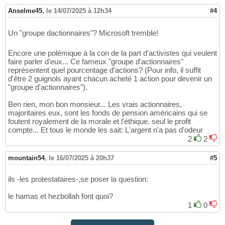
Anselme45
,
le 14/07/2025 à 12h34
#4
Un "groupe dactionnaires"? Microsoft tremble!
Encore une polémique à la con de la part d'activistes qui veulent
faire parler d'eux... Ce fameux "groupe d'actionnaires"
représentent quel pourcentage d'actions? (Pour info, il suffit
d'être 2 guignols ayant chacun acheté 1 action pour devenir un
"groupe d'actionnaires").
Ben rien, mon bon monsieur... Les vrais actionnaires,
majoritaires eux, sont les fonds de pension américains qui se
foutent royalement de la morale et l'éthique. seul le profit
compte... Et tous le monde les sait: L'argent n'a pas d'odeur
2
2
mountain54
,
le 16/07/2025 à 20h37
#5
ils -les protestataires-,se poser la question:
le hamas et hezbollah font quoi?
1
0