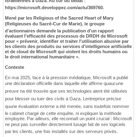
israéliennes à Gaza. Au cur du débat :
https://microsoft.developpez.com/actu/369760.
Mené par les Religious of the Sacred Heart of Mary
(Religieuses du Sacré-Cur de Marie), le groupe
d'actionnaires demande la publication d'un rapport
évaluant l'efficacité des processus de DRDH de Microsoft
pour « prévenir, identifier et traiter l'utilisation abusive par
les clients des produits ou services d'intelligence artificielle
et de cloud de Microsoft qui violent les droits humains ou
le droit international humanitaire ».
Contexte
En mai 2025, face à la pression médiatique, Microsoft a publié
une déclaration officielle dans laquelle elle affirme quaucune
preuve na été trouvée que ses technologies aient été utilisées
pour blesser ou tuer des civils à Gaza. Lentreprise précise
quune évaluation externe a été menée, sans toutefois nommer
le cabinet chargé de cette enquête, ni expliquer la méthode
employée. Par ailleurs, elle reconnaît un point crucial : Microsoft
ne peut pas surveiller directement lusage fait de ses logiciels
par les clients, une fois installés sur des serveurs privés.