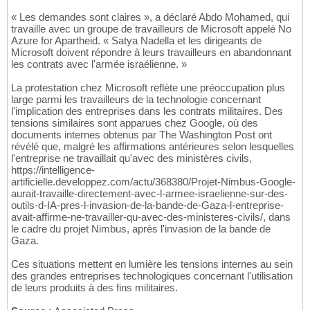
« Les demandes sont claires », a déclaré Abdo Mohamed, qui
travaille avec un groupe de travailleurs de Microsoft appelé No
Azure for Apartheid. « Satya Nadella et les dirigeants de
Microsoft doivent répondre à leurs travailleurs en abandonnant
les contrats avec l'armée israélienne. »
La protestation chez Microsoft reflète une préoccupation plus
large parmi les travailleurs de la technologie concernant
l'implication des entreprises dans les contrats militaires. Des
tensions similaires sont apparues chez Google, où des
documents internes obtenus par The Washington Post ont
révélé que, malgré les affirmations antérieures selon lesquelles
l'entreprise ne travaillait qu'avec des ministères civils,
https://intelligence-
artificielle.developpez.com/actu/368380/Projet-Nimbus-Google-
aurait-travaille-directement-avec-l-armee-israelienne-sur-des-
outils-d-IA-pres-l-invasion-de-la-bande-de-Gaza-l-entreprise-
avait-affirme-ne-travailler-qu-avec-des-ministeres-civils/, dans
le cadre du projet Nimbus, après l'invasion de la bande de
Gaza.
Ces situations mettent en lumière les tensions internes au sein
des grandes entreprises technologiques concernant l'utilisation
de leurs produits à des fins militaires.