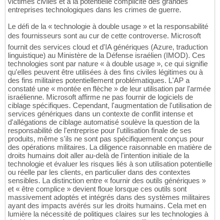
victimes civiles et à la potentielle complicité des grandes
entreprises technologiques dans les crimes de guerre.
Le défi de la « technologie à double usage » et la responsabilité
des fournisseurs sont au cur de cette controverse. Microsoft
fournit des services cloud et d'IA génériques (Azure, traduction
linguistique) au Ministère de la Défense israélien (IMOD). Ces
technologies sont par nature « à double usage », ce qui signifie
qu'elles peuvent être utilisées à des fins civiles légitimes ou à
des fins militaires potentiellement problématiques. L'AP a
constaté une « montée en flèche » de leur utilisation par l'armée
israélienne. Microsoft affirme ne pas fournir de logiciels de
ciblage spécifiques. Cependant, l'augmentation de l'utilisation de
services génériques dans un contexte de conflit intense et
d'allégations de ciblage automatisé soulève la question de la
responsabilité de l'entreprise pour l'utilisation finale de ses
produits, même s'ils ne sont pas spécifiquement conçus pour
des opérations militaires. La diligence raisonnable en matière de
droits humains doit aller au-delà de l'intention initiale de la
technologie et évaluer les risques liés à son utilisation potentielle
ou réelle par les clients, en particulier dans des contextes
sensibles. La distinction entre « fournir des outils génériques »
et « être complice » devient floue lorsque ces outils sont
massivement adoptés et intégrés dans des systèmes militaires
ayant des impacts avérés sur les droits humains. Cela met en
lumière la nécessité de politiques claires sur les technologies à