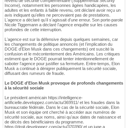
revenu de sécurité complémentaire (Supplemental Security
Income), notamment les personnes âgées handicapées, les
adultes et les enfants à faible revenu, ont déclaré avoir reçu un
avis indiquant qu'elles ne percevaient pas de prestations.
L'agence a déclaré qu'il s'agissait d'une erreur. Son porte-parole
Nicole Tiggemann a déclaré l'agence enquête sur les causes
profondes de cette interruption.
L'agence est sur la défensive depuis quelques semaines, car
les changements de politique annoncés (et l'implication du
DOGE d'Elon Musk dans ces changements) ont suscité la
confusion et le mécontentement des Américains. Les critiques
estiment que le DOGE pourrait tenter intentionnellement de
saboter l'agence pour justifier sa fermeture. Entre-temps, Elon
Musk a continué à dénigrer publiquement la sécurité sociale,
diffusant des rumeurs de fraude.
Le DOGE d'Elon Musk provoque de profonds changements
à la sécurité sociale
Le président américain https://intelligence-
artificielle.developpez.com/actu/369911/ et les fraudes dans la
bureaucratie fédérale. Dans le cas de la sécurité sociale, Elon
Musk et son équipe ont cherché à accéder aux numéros de
sécurité sociale, aux noms, ainsi qu'aux dates de naissance et
de décès des bénéficiaires du programme.
https://droit.developpez.com/actu/370390/ et un juge a