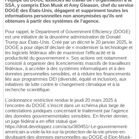
SSA, y compris Elon Musk et Amy Gleason, chef du service
DOGE des États-Unis, dégagent et suppriment toutes les
informations personnelles non anonymisées qu'ils ont
obtenues à partir des systèmes de l'agence.
Pour rappel, le Department of Government Efficiency (DOGE)
est une initiative de la deuxième administration de Donald
Trump aux États-Unis. Créé par un décret le 20 janvier 2025, le
DOGE a pour objectif déclaré de « moderniser la technologie et
les logiciels fédéraux afin de maximiser l'efficacité et la
productivité du gouvernement ». Ses actions ont notamment
consisté à organiser des licenciements massifs de travailleurs
fédéraux, à accéder à des systèmes informatiques et à des
données personnelles sensibles, et à réduire les financements
liés aux programmes DEI (diversité, équité et inclusion), aux
initiatives de lutte contre le changement climatique et à la
recherche scientifique.
L'ordonnance restrictive rendue le jeudi 20 mars 2025 à
l'encontre du DOGE s'inscrit dans un schéma plus large de
contestations juridiques concernant le traitement par l'agence
des données gouvernementales sensibles. En février dernier,
un juge fédéral a en effet statué que
https://droit.developpez.com/actu/369451/-Le-gouvernement-
americain-a-viole-la-loi-sur-la-protection-de-la-vie-privee-en-
divulguant-des-donnees-personnelles-au-DOGE-d-Elon-Musk-