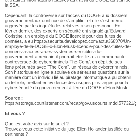
la SSA.
Cependant, la controverse sur l'accès du DOGE aux dossiers
gouvernementaux continue de s'amplifier et elle s'est même
aggravée par les inquiétudes relatives à son personnel. En
février dernier, des experts en sécurité ont signalé qu'Edward
Coristine, un employé du DOGE licencié pour des fuites de
données, a eu https://securite.developpez.com/actu/368970/Un-
employe-de-la-DOGE-d-Elon-Musk-licencie-pour-des-fuites-de-
donnees-a-acces-a-des-systemes-sensibles-du-
gouvernement-americain-il-pourrait-etre-lie-a-la-communaute-
controversee-de-cybercriminels-The-Com/, en dépit de ses
liens présumés avec "The Com", un réseau de cybercriminels.
Son historique en ligne a soulevé de sérieuses questions sur la
manière dont un individu lié au piratage informatique a pu obtenir
un tel rôle, mettant en évidence des risques plus larges pour la
cybersécurité du gouvernement à l'ère du DOGE d'Elon Musk.
Source :
https://storage.courtlistener.com/recap/gov.uscourts.mdd.577321
Et vous ?
Quel est votre avis sur le sujet ?
Trouvez-vous cette initiative du juge Ellen Hollander justifiée ou
pertinente ?