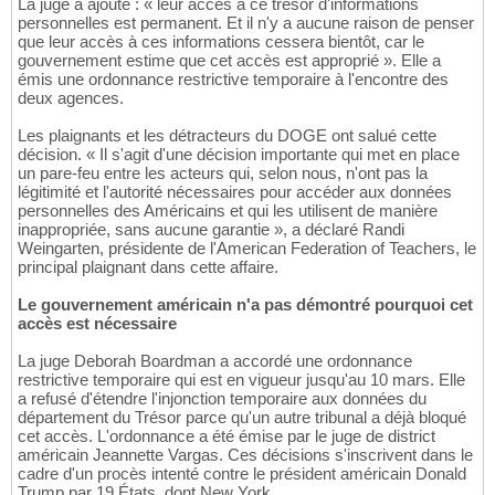
La juge a ajouté : « leur accès à ce trésor d'informations
personnelles est permanent. Et il n'y a aucune raison de penser
que leur accès à ces informations cessera bientôt, car le
gouvernement estime que cet accès est approprié ». Elle a
émis une ordonnance restrictive temporaire à l'encontre des
deux agences.
Les plaignants et les détracteurs du DOGE ont salué cette
décision. « Il s'agit d'une décision importante qui met en place
un pare-feu entre les acteurs qui, selon nous, n'ont pas la
légitimité et l'autorité nécessaires pour accéder aux données
personnelles des Américains et qui les utilisent de manière
inappropriée, sans aucune garantie », a déclaré Randi
Weingarten, présidente de l'American Federation of Teachers, le
principal plaignant dans cette affaire.
Le gouvernement américain n'a pas démontré pourquoi cet
accès est nécessaire
La juge Deborah Boardman a accordé une ordonnance
restrictive temporaire qui est en vigueur jusqu'au 10 mars. Elle
a refusé d'étendre l'injonction temporaire aux données du
département du Trésor parce qu'un autre tribunal a déjà bloqué
cet accès. L'ordonnance a été émise par le juge de district
américain Jeannette Vargas. Ces décisions s'inscrivent dans le
cadre d'un procès intenté contre le président américain Donald
Trump par 19 États, dont New York.