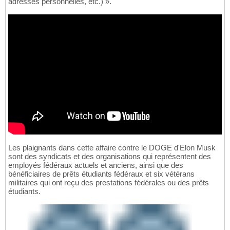
adresses personnelles, etc.) ».
Les plaignants dans cette affaire contre le DOGE d'Elon Musk
sont des syndicats et des organisations qui représentent des
employés fédéraux actuels et anciens, ainsi que des
bénéficiaires de prêts étudiants fédéraux et six vétérans
militaires qui ont reçu des prestations fédérales ou des prêts
étudiants.