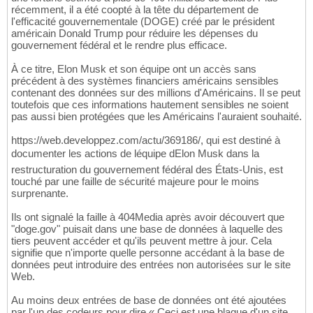
récemment, il a été coopté à la tête du département de
l'efficacité gouvernementale (DOGE) créé par le président
américain Donald Trump pour réduire les dépenses du
gouvernement fédéral et le rendre plus efficace.
À ce titre, Elon Musk et son équipe ont un accès sans
précédent à des systèmes financiers américains sensibles
contenant des données sur des millions d'Américains. Il se peut
toutefois que ces informations hautement sensibles ne soient
pas aussi bien protégées que les Américains l'auraient souhaité.
https://web.developpez.com/actu/369186/, qui est destiné à
documenter les actions de léquipe dElon Musk dans la
restructuration du gouvernement fédéral des États-Unis, est
touché par une faille de sécurité majeure pour le moins
surprenante.
Ils ont signalé la faille à 404Media après avoir découvert que
"doge.gov" puisait dans une base de données à laquelle des
tiers peuvent accéder et qu'ils peuvent mettre à jour. Cela
signifie que n'importe quelle personne accédant à la base de
données peut introduire des entrées non autorisées sur le site
Web.
Au moins deux entrées de base de données ont été ajoutées
par l'un des codeurs pour dire « Ceci est une blague d'un site