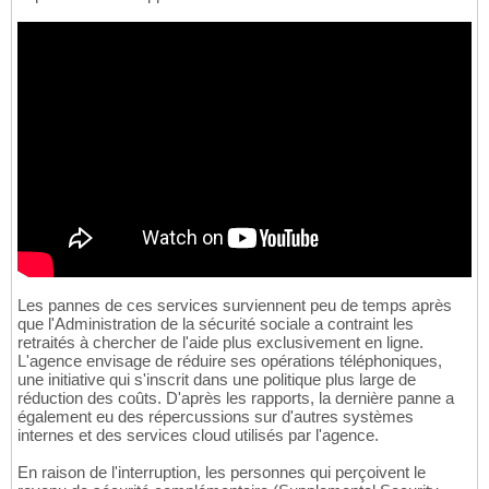
Les pannes de ces services surviennent peu de temps après
que l'Administration de la sécurité sociale a contraint les
retraités à chercher de l'aide plus exclusivement en ligne.
L'agence envisage de réduire ses opérations téléphoniques,
une initiative qui s'inscrit dans une politique plus large de
réduction des coûts. D'après les rapports, la dernière panne a
également eu des répercussions sur d'autres systèmes
internes et des services cloud utilisés par l'agence.
En raison de l'interruption, les personnes qui perçoivent le