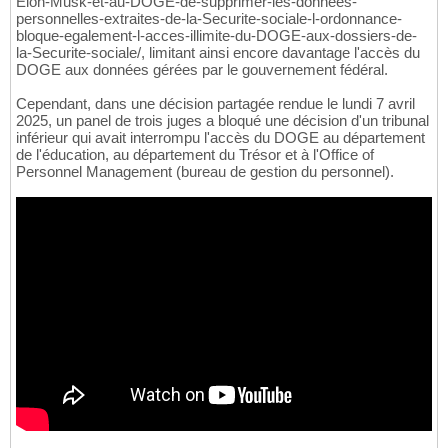
Elon-Musk-et-au-DOGE-de-supprimer-les-donnees-
personnelles-extraites-de-la-Securite-sociale-l-ordonnance-
bloque-egalement-l-acces-illimite-du-DOGE-aux-dossiers-de-
la-Securite-sociale/, limitant ainsi encore davantage l'accès du
DOGE aux données gérées par le gouvernement fédéral.
Cependant, dans une décision partagée rendue le lundi 7 avril
2025, un panel de trois juges a bloqué une décision d'un tribunal
inférieur qui avait interrompu l'accès du DOGE au département
de l'éducation, au département du Trésor et à l'Office of
Personnel Management (bureau de gestion du personnel).