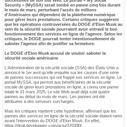
successives de son site Web. Le portail « My Social
Security » (MySSA) serait tombé en panne cinq fois durant
le mois de mars, perturbant l'accès de millions
d'Américains qui dépendent de la plateforme numérique
pour gérer leurs prestations. Certains critiques suggèrent
que les opérations controversées du DOGE d'Elon Musk au
sein de la sécurité sociale pourraient avoir entravé le bon
fonctionnement des services en ligne de l'agence. Selon les
critiques, le DOGE pourrait tenter intentionnellement de
saboter l'agence afin de justifier sa fermeture.
Le DOGE d'Elon Musk accusé de vouloir saboter la
sécurité sociale américaine
L'Administration de la sécurité sociale (SSA) des États-Unis a
annoncé le 1er avril qu'elle enquête sur les causes d'une série
de pannes successives qui ont frappé ses services en ligne. Le
portail MySSA, qui permet aux bénéficiaires de la sécurité
sociale de gérer leurs prestations en ligne, a connu une panne
totale le 31 mars 2025. Le site Web avait déjà subi quatre
pannes au début du mois de mars. Les pannes ont été
attribuées à des serveurs surchargés.
Mais les critiques rejettent cette hypothèse, affirmant que les
pannes des services en ligne de la sécurité sociale étaient rares
avant l'intervention du DOGE d'Elon Musk. En effet,
https://droit.developpez.com/actu/370390/.