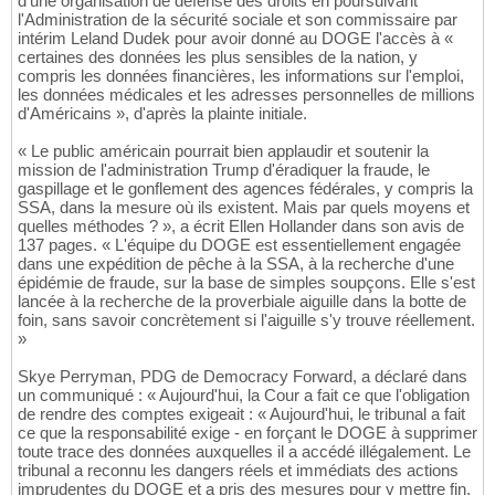
d'une organisation de défense des droits en poursuivant
l'Administration de la sécurité sociale et son commissaire par
intérim Leland Dudek pour avoir donné au DOGE l'accès à «
certaines des données les plus sensibles de la nation, y
compris les données financières, les informations sur l'emploi,
les données médicales et les adresses personnelles de millions
d'Américains », d'après la plainte initiale.
« Le public américain pourrait bien applaudir et soutenir la
mission de l'administration Trump d'éradiquer la fraude, le
gaspillage et le gonflement des agences fédérales, y compris la
SSA, dans la mesure où ils existent. Mais par quels moyens et
quelles méthodes ? », a écrit Ellen Hollander dans son avis de
137 pages. « L'équipe du DOGE est essentiellement engagée
dans une expédition de pêche à la SSA, à la recherche d'une
épidémie de fraude, sur la base de simples soupçons. Elle s'est
lancée à la recherche de la proverbiale aiguille dans la botte de
foin, sans savoir concrètement si l'aiguille s'y trouve réellement.
»
Skye Perryman, PDG de Democracy Forward, a déclaré dans
un communiqué : « Aujourd'hui, la Cour a fait ce que l'obligation
de rendre des comptes exigeait : « Aujourd'hui, le tribunal a fait
ce que la responsabilité exige - en forçant le DOGE à supprimer
toute trace des données auxquelles il a accédé illégalement. Le
tribunal a reconnu les dangers réels et immédiats des actions
imprudentes du DOGE et a pris des mesures pour y mettre fin.