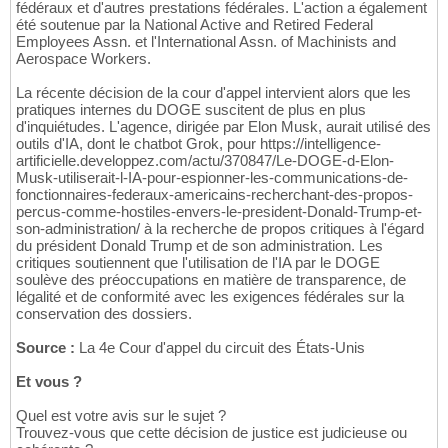
fédéraux et d'autres prestations fédérales. L'action a également
été soutenue par la National Active and Retired Federal
Employees Assn. et l'International Assn. of Machinists and
Aerospace Workers.
La récente décision de la cour d'appel intervient alors que les
pratiques internes du DOGE suscitent de plus en plus
d'inquiétudes. L'agence, dirigée par Elon Musk, aurait utilisé des
outils d'IA, dont le chatbot Grok, pour https://intelligence-
artificielle.developpez.com/actu/370847/Le-DOGE-d-Elon-
Musk-utiliserait-l-IA-pour-espionner-les-communications-de-
fonctionnaires-federaux-americains-recherchant-des-propos-
percus-comme-hostiles-envers-le-president-Donald-Trump-et-
son-administration/ à la recherche de propos critiques à l'égard
du président Donald Trump et de son administration. Les
critiques soutiennent que l'utilisation de l'IA par le DOGE
soulève des préoccupations en matière de transparence, de
légalité et de conformité avec les exigences fédérales sur la
conservation des dossiers.
Source :
La 4e Cour d'appel du circuit des États-Unis
Et vous ?
Quel est votre avis sur le sujet ?
Trouvez-vous que cette décision de justice est judicieuse ou