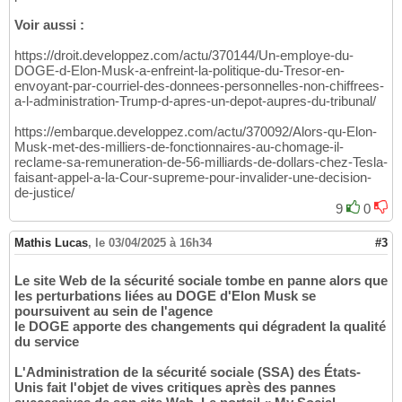
Voir aussi :
https://droit.developpez.com/actu/370144/Un-employe-du-
DOGE-d-Elon-Musk-a-enfreint-la-politique-du-Tresor-en-
envoyant-par-courriel-des-donnees-personnelles-non-chiffrees-
a-l-administration-Trump-d-apres-un-depot-aupres-du-tribunal/
https://embarque.developpez.com/actu/370092/Alors-qu-Elon-
Musk-met-des-milliers-de-fonctionnaires-au-chomage-il-
reclame-sa-remuneration-de-56-milliards-de-dollars-chez-Tesla-
faisant-appel-a-la-Cour-supreme-pour-invalider-une-decision-
de-justice/
9
0
Mathis Lucas
,
le 03/04/2025 à 16h34
#3
Le site Web de la sécurité sociale tombe en panne alors que
les perturbations liées au DOGE d'Elon Musk se
poursuivent au sein de l'agence
le DOGE apporte des changements qui dégradent la qualité
du service
L'Administration de la sécurité sociale (SSA) des États-
Unis fait l'objet de vives critiques après des pannes