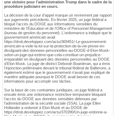
une victoire pour l'administration Trump dans le cadre de la
procédure judiciaire en cours.
La décision de la cour d'appel marque un revirement par rapport
aux jugements précédents. En février 2025, un juge fédéral a
bloqué l'accès du DOGE aux informations sensibles du
ministère de l'Éducation et de l'Office of Personnel Management
(bureau de gestion du personnel). L'ordonnance a indiqué que le
gouvernement américain avait
https://droit.developpez.com/actu/369451/-Le-gouvernement-
americain-a-viole-la-loi-sur-la-protection-de-la-vie-privee-en-
divulguant-des-donnees-personnelles-au-DOGE-d-Elon-Musk-
selon-un-juge-qui-estime-que-cela-constitue-un-prejudice-
irreparable/ en divulguant des données personnelles au DOGE
d'Elon Musk. La juge de district Deborah Boardman, qui a émis
l'injonction préliminaire devant le tribunal fédéral de Baltimore, a
également estimé que le gouvernement n'avait pas expliqué de
manière adéquate pourquoi le DOGE avait besoin de ces
informations pour accomplir ses tâches.
Sur la base de ces contraintes juridiques, un juge fédéral a
ensuite émis une ordonnance restrictive temporaire bloquant
l'accès du DOGE aux données sensibles détenues par
l'administration de la sécurité sociale (SSA). La juge Ellen
Hollander a ordonné à Elon Musk et au DOGE de
https://droit.developpez.com/actu/370390/Un-juge-ordonne-a-