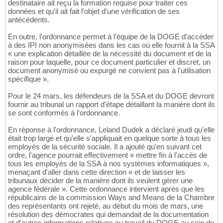
destinataire ait reçu la formation requise pour traiter ces
données et qu'il ait fait l'objet d'une vérification de ses
antécédents.
En outre, l'ordonnance permet à l'équipe de la DOGE d'accéder
à des IPI non anonymisées dans les cas où elle fournit à la SSA
« une explication détaillée de la nécessité du document et de la
raison pour laquelle, pour ce document particulier et discret, un
document anonymisé ou expurgé ne convient pas à l'utilisation
spécifique ».
Pour le 24 mars, les défendeurs de la SSA et du DOGE devront
fournir au tribunal un rapport d'étape détaillant la manière dont ils
se sont conformés à l'ordonnance.
En réponse à l'ordonnance, Leland Dudek a déclaré jeudi qu'elle
était trop large et qu'elle s'appliquait en quelque sorte à tous les
employés de la sécurité sociale. Il a ajouté qu'en suivant cet
ordre, l'agence pourrait effectivement « mettre fin à l'accès de
tous les employés de la SSA à nos systèmes informatiques »,
menaçant d'aller dans cette direction « et de laisser les
tribunaux décider de la manière dont ils veulent gérer une
agence fédérale ». Cette ordonnance intervient après que les
républicains de la commission Ways and Means de la Chambre
des représentants ont rejeté, au début du mois de mars, une
résolution des démocrates qui demandait de la documentation
et d'autres informations relatives au travail du DOGE au sein de