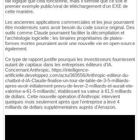
fait logique que cela fonctionne, mais il semble que ce soit le
premier exemple public/viral de téléchargement d'un EXE de
cette manière.
Les anciennes applications commerciales et les jeux pourraient
être modernisés sans avoir besoin du code source original. Des
outils comme Claude pourraient faciliter la décompilation et
l'archéologie logicielle : les binaires propriétaires de plates-
formes mortes pourraient avoir une nouvelle vie en open-source
également.
Ce type de rapport justifie pourquoi les investisseurs fournissent
autant de capitaux dans les entreprises éditeurs d'IA.
Concernant Anthropic, https://intelligence-
artificielle.developpez.com/actu/369556/Anthropic-editeur-du-
chatbot-d-IA-Claude-finalise-un-tour-de-table-de-3-5-milliards-
apres-avoir-initialement-prevu-de-lever-2-milliards-et-aurait-ete-
valorise-a-61-5-milliards/, établissant sa valeur à 61,5 milliards
de dollars. Cette nouvelle opération d'Anthropic intervient
quelques mois seulement après que l'entreprise a levé 4
milliards de dollars supplémentaires auprès d'Amazon.