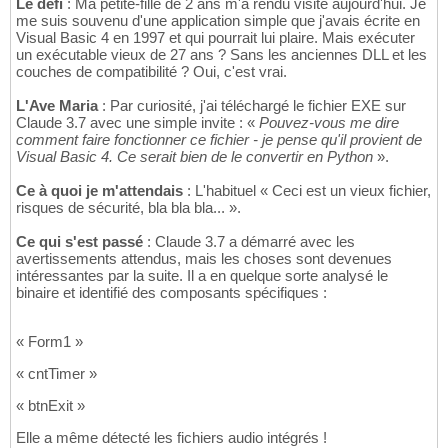
Le défi
: Ma petite-fille de 2 ans m'a rendu visite aujourd'hui. Je
me suis souvenu d'une application simple que j'avais écrite en
Visual Basic 4 en 1997 et qui pourrait lui plaire. Mais exécuter
un exécutable vieux de 27 ans ? Sans les anciennes DLL et les
couches de compatibilité ? Oui, c'est vrai.
L'Ave Maria
: Par curiosité, j'ai téléchargé le fichier EXE sur
Claude 3.7 avec une simple invite : «
Pouvez-vous me dire
comment faire fonctionner ce fichier - je pense qu'il provient de
Visual Basic 4. Ce serait bien de le convertir en Python
».
Ce à quoi je m'attendais
: L'habituel « Ceci est un vieux fichier,
risques de sécurité, bla bla bla... ».
Ce qui s'est passé
: Claude 3.7 a démarré avec les
avertissements attendus, mais les choses sont devenues
intéressantes par la suite. Il a en quelque sorte analysé le
binaire et identifié des composants spécifiques :
« Form1 »
« cntTimer »
« btnExit »
Elle a même détecté les fichiers audio intégrés !