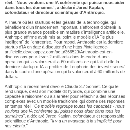
réel. "Nous voulons une IA cohérente qui puisse nous aider
dans tous les domaines", a déclaré Jared Kaplan,
cofondateur et directeur scientifique d'Anthropic.
À l'heure où les startups et les géants de la technologie, qui
bénéficient d'un financement important, s'efforcent d'obtenir la
plus grande avance possible en matière d'intelligence artificielle,
Anthropic affirme avoir mis au point le modèle d'IA "le plus
intelligent" de l'entreprise. Pour rappel, Anthropic est la dernière
startup d'IA en date à discuter d'une https://intelligence-
artificielle.developpez.com/actu/366523/Anthropic-est-en-
discussions-pour-lever-2-milliards-dans-le-cadre-d-une-
operation-qui-la-valoriserait-a-60-milliards-ce-qui-fait-d-elle-la-
derniere-startup-d-IA-a-profiter-de-l-euphorie-des-investisseurs/
dans le cadre d'une opération qui la valoriserait à 60 milliards de
dollars.
Anthropic a récemment dévoilé Claude 3.7 Sonnet. Ce qui le
rend unique, c'est son modèle dit hybride, qui combine une
capacité à raisonner ou à s'arrêter pour réfléchir à des réponses
complexes avec un modèle traditionnel qui donne des réponses
en temps réel. "
Ce modèle regroupe toutes les capacités - nous
voulons une IA cohérente qui puisse nous aider dans tous les
domaines
", a déclaré Jared Kaplan, cofondateur et responsable
scientifique d'Anthropic. "
Il y a un avantage à la simplicité pour
nos clients.
"