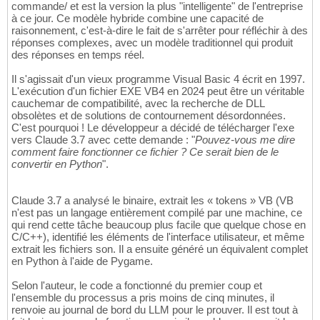
commande/ et est la version la plus "intelligente" de l'entreprise
à ce jour. Ce modèle hybride combine une capacité de
raisonnement, c'est-à-dire le fait de s'arrêter pour réfléchir à des
réponses complexes, avec un modèle traditionnel qui produit
des réponses en temps réel.
Il s'agissait d'un vieux programme Visual Basic 4 écrit en 1997.
L'exécution d'un fichier EXE VB4 en 2024 peut être un véritable
cauchemar de compatibilité, avec la recherche de DLL
obsolètes et de solutions de contournement désordonnées.
C'est pourquoi ! Le développeur a décidé de télécharger l'exe
vers Claude 3.7 avec cette demande : "
Pouvez-vous me dire
comment faire fonctionner ce fichier ? Ce serait bien de le
convertir en Python
".
Claude 3.7 a analysé le binaire, extrait les « tokens » VB (VB
n'est pas un langage entièrement compilé par une machine, ce
qui rend cette tâche beaucoup plus facile que quelque chose en
C/C++), identifié les éléments de l'interface utilisateur, et même
extrait les fichiers son. Il a ensuite généré un équivalent complet
en Python à l'aide de Pygame.
Selon l'auteur, le code a fonctionné du premier coup et
l'ensemble du processus a pris moins de cinq minutes, il
renvoie au journal de bord du LLM pour le prouver. Il est tout à