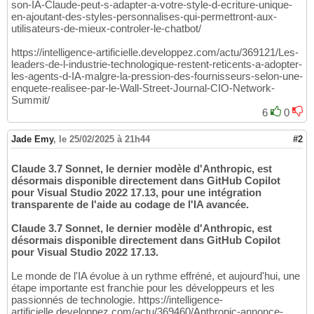
son-IA-Claude-peut-s-adapter-a-votre-style-d-ecriture-unique-
en-ajoutant-des-styles-personnalises-qui-permettront-aux-
utilisateurs-de-mieux-controler-le-chatbot/
https://intelligence-artificielle.developpez.com/actu/369121/Les-
leaders-de-l-industrie-technologique-restent-reticents-a-adopter-
les-agents-d-IA-malgre-la-pression-des-fournisseurs-selon-une-
enquete-realisee-par-le-Wall-Street-Journal-CIO-Network-
Summit/
6
0
Jade Emy
,
le 25/02/2025 à 21h44
#2
Claude 3.7 Sonnet, le dernier modèle d'Anthropic, est
désormais disponible directement dans GitHub Copilot
pour Visual Studio 2022 17.13, pour une intégration
transparente de l'aide au codage de l'IA avancée.
Claude 3.7 Sonnet, le dernier modèle d'Anthropic, est
désormais disponible directement dans GitHub Copilot
pour Visual Studio 2022 17.13.
Le monde de l'IA évolue à un rythme effréné, et aujourd'hui, une
étape importante est franchie pour les développeurs et les
passionnés de technologie. https://intelligence-
artificielle.developpez.com/actu/369460/Anthropic-annonce-