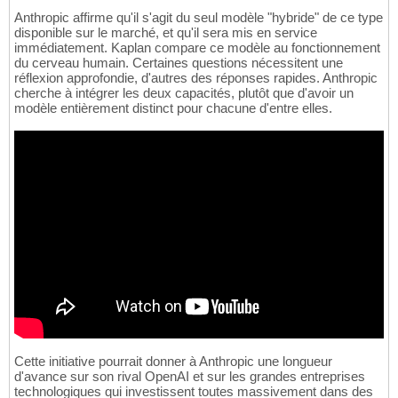
Anthropic affirme qu'il s'agit du seul modèle "hybride" de ce type
disponible sur le marché, et qu'il sera mis en service
immédiatement. Kaplan compare ce modèle au fonctionnement
du cerveau humain. Certaines questions nécessitent une
réflexion approfondie, d'autres des réponses rapides. Anthropic
cherche à intégrer les deux capacités, plutôt que d'avoir un
modèle entièrement distinct pour chacune d'entre elles.
Cette initiative pourrait donner à Anthropic une longueur
d'avance sur son rival OpenAI et sur les grandes entreprises
technologiques qui investissent toutes massivement dans des