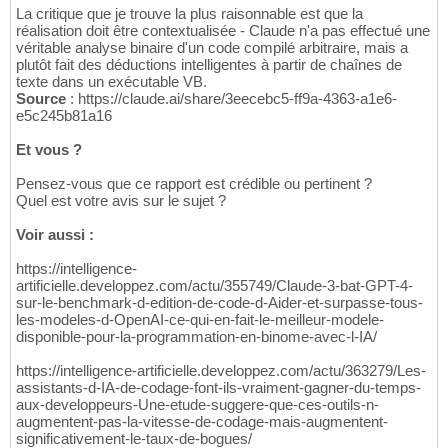
La critique que je trouve la plus raisonnable est que la
réalisation doit être contextualisée - Claude n'a pas effectué une
véritable analyse binaire d'un code compilé arbitraire, mais a
plutôt fait des déductions intelligentes à partir de chaînes de
texte dans un exécutable VB.
Source
: https://claude.ai/share/3eecebc5-ff9a-4363-a1e6-
e5c245b81a16
Et vous ?
Pensez-vous que ce rapport est crédible ou pertinent ?
Quel est votre avis sur le sujet ?
Voir aussi :
https://intelligence-
artificielle.developpez.com/actu/355749/Claude-3-bat-GPT-4-
sur-le-benchmark-d-edition-de-code-d-Aider-et-surpasse-tous-
les-modeles-d-OpenAI-ce-qui-en-fait-le-meilleur-modele-
disponible-pour-la-programmation-en-binome-avec-l-IA/
https://intelligence-artificielle.developpez.com/actu/363279/Les-
assistants-d-IA-de-codage-font-ils-vraiment-gagner-du-temps-
aux-developpeurs-Une-etude-suggere-que-ces-outils-n-
augmentent-pas-la-vitesse-de-codage-mais-augmentent-
significativement-le-taux-de-bogues/