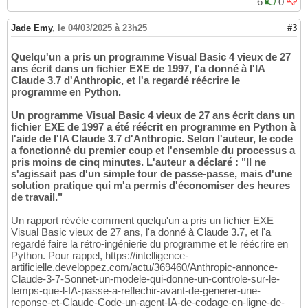
6
0
Jade Emy
,
le 04/03/2025 à 23h25
#3
Quelqu'un a pris un programme Visual Basic 4 vieux de 27
ans écrit dans un fichier EXE de 1997, l'a donné à l'IA
Claude 3.7 d'Anthropic, et l'a regardé réécrire le
programme en Python.
Un programme Visual Basic 4 vieux de 27 ans écrit dans un
fichier EXE de 1997 a été réécrit en programme en Python à
l'aide de l'IA Claude 3.7 d'Anthropic. Selon l'auteur, le code
a fonctionné du premier coup et l'ensemble du processus a
pris moins de cinq minutes. L'auteur a déclaré : "Il ne
s'agissait pas d'un simple tour de passe-passe, mais d'une
solution pratique qui m'a permis d'économiser des heures
de travail."
Un rapport révèle comment quelqu'un a pris un fichier EXE
Visual Basic vieux de 27 ans, l'a donné à Claude 3.7, et l'a
regardé faire la rétro-ingénierie du programme et le réécrire en
Python. Pour rappel, https://intelligence-
artificielle.developpez.com/actu/369460/Anthropic-annonce-
Claude-3-7-Sonnet-un-modele-qui-donne-un-controle-sur-le-
temps-que-l-IA-passe-a-reflechir-avant-de-generer-une-
reponse-et-Claude-Code-un-agent-IA-de-codage-en-ligne-de-