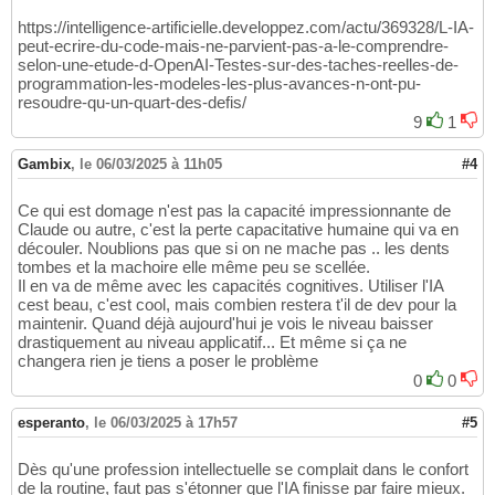
https://intelligence-artificielle.developpez.com/actu/369328/L-IA-
peut-ecrire-du-code-mais-ne-parvient-pas-a-le-comprendre-
selon-une-etude-d-OpenAI-Testes-sur-des-taches-reelles-de-
programmation-les-modeles-les-plus-avances-n-ont-pu-
resoudre-qu-un-quart-des-defis/
9
1
Gambix
,
le 06/03/2025 à 11h05
#4
Ce qui est domage n'est pas la capacité impressionnante de
Claude ou autre, c'est la perte capacitative humaine qui va en
découler. Noublions pas que si on ne mache pas .. les dents
tombes et la machoire elle même peu se scellée.
Il en va de même avec les capacités cognitives. Utiliser l'IA
cest beau, c'est cool, mais combien restera t'il de dev pour la
maintenir. Quand déjà aujourd'hui je vois le niveau baisser
drastiquement au niveau applicatif... Et même si ça ne
changera rien je tiens a poser le problème
0
0
esperanto
,
le 06/03/2025 à 17h57
#5
Dès qu'une profession intellectuelle se complait dans le confort
de la routine, faut pas s'étonner que l'IA finisse par faire mieux.