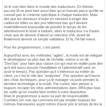
Je le vois bien dans le monde des traducteurs. En théorie,
aucune IA ne peut faire aussi bien qu'un humain parce qu'elle ne
connaît pas le contexte spécifique à chaque traduction. Mais
dès que les donneurs d'ordre en viennent à exiger des
cadences telles ou des prix tellement bas qu'il devient
matériellement impossible de prendre le temps de lire
attentivement le texte à traduire, alors le traducteur n'a d'autre
choix que de devenir d'abord un relecteur d'IA, avant de
finalement devenir un simple validateur. Et là, l'IA fait mieux.
Pour les programmeurs, c'est pareil.
Aujourd'hui avec les méthodes "agiles", la mode est de reléguer
le développeur au plus bas de l'échelle, même si on dit
"DevOps" pour faire plus classe (ce qui veut en réalité juste dire
qu'il doit aussi assurer l'installation et l'administratif sans en
avoir le temps). Pas question qu'il s'intéresse au métier du
client, ça c'est le rôle des "analystes". Pas question qu'il fasse
des choix techniques, pour ça le manager va juste prendre la
dernière technologie à la mode. Par contre, bien penser à
toujours recopier les infos administratives dans JIRA plus tous
les outils qu'on voudra bien mettre à votre disposition.
Mais le programmeur a aussi sa part de responsabilité.
Combien j'en vois qui commencent par empiler toujours les
mêmes frameworks avant même d'avoir pris le temps de lire la