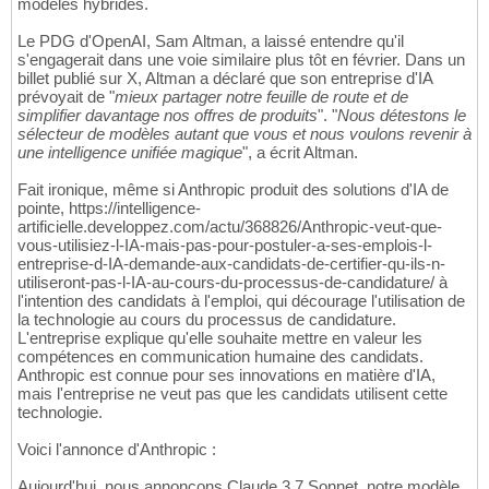
modèles hybrides.
Le PDG d'OpenAI, Sam Altman, a laissé entendre qu'il
s'engagerait dans une voie similaire plus tôt en février. Dans un
billet publié sur X, Altman a déclaré que son entreprise d'IA
prévoyait de "
mieux partager notre feuille de route et de
simplifier davantage nos offres de produits
". "
Nous détestons le
sélecteur de modèles autant que vous et nous voulons revenir à
une intelligence unifiée magique
", a écrit Altman.
Fait ironique, même si Anthropic produit des solutions d'IA de
pointe, https://intelligence-
artificielle.developpez.com/actu/368826/Anthropic-veut-que-
vous-utilisiez-l-IA-mais-pas-pour-postuler-a-ses-emplois-l-
entreprise-d-IA-demande-aux-candidats-de-certifier-qu-ils-n-
utiliseront-pas-l-IA-au-cours-du-processus-de-candidature/ à
l'intention des candidats à l'emploi, qui décourage l'utilisation de
la technologie au cours du processus de candidature.
L'entreprise explique qu'elle souhaite mettre en valeur les
compétences en communication humaine des candidats.
Anthropic est connue pour ses innovations en matière d'IA,
mais l'entreprise ne veut pas que les candidats utilisent cette
technologie.
Voici l'annonce d'Anthropic :
Aujourd'hui, nous annonçons Claude 3.7 Sonnet, notre modèle