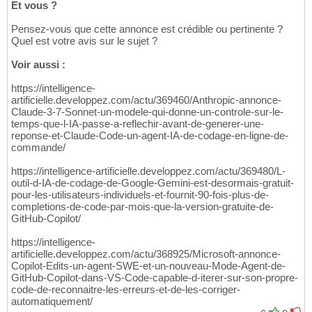
Et vous ?
Pensez-vous que cette annonce est crédible ou pertinente ?
Quel est votre avis sur le sujet ?
Voir aussi :
https://intelligence-
artificielle.developpez.com/actu/369460/Anthropic-annonce-
Claude-3-7-Sonnet-un-modele-qui-donne-un-controle-sur-le-
temps-que-l-IA-passe-a-reflechir-avant-de-generer-une-
reponse-et-Claude-Code-un-agent-IA-de-codage-en-ligne-de-
commande/
https://intelligence-artificielle.developpez.com/actu/369480/L-
outil-d-IA-de-codage-de-Google-Gemini-est-desormais-gratuit-
pour-les-utilisateurs-individuels-et-fournit-90-fois-plus-de-
completions-de-code-par-mois-que-la-version-gratuite-de-
GitHub-Copilot/
https://intelligence-
artificielle.developpez.com/actu/368925/Microsoft-annonce-
Copilot-Edits-un-agent-SWE-et-un-nouveau-Mode-Agent-de-
GitHub-Copilot-dans-VS-Code-capable-d-iterer-sur-son-propre-
code-de-reconnaitre-les-erreurs-et-de-les-corriger-
automatiquement/