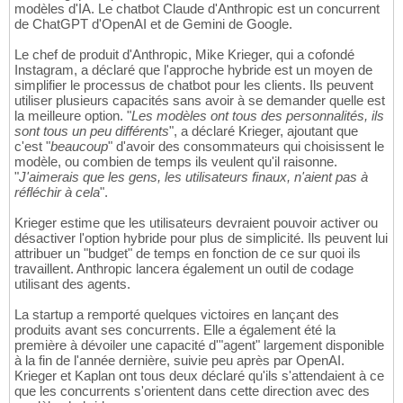
modèles d'IA. Le chatbot Claude d'Anthropic est un concurrent
de ChatGPT d'OpenAI et de Gemini de Google.
Le chef de produit d'Anthropic, Mike Krieger, qui a cofondé
Instagram, a déclaré que l'approche hybride est un moyen de
simplifier le processus de chatbot pour les clients. Ils peuvent
utiliser plusieurs capacités sans avoir à se demander quelle est
la meilleure option. "
Les modèles ont tous des personnalités, ils
sont tous un peu différents
", a déclaré Krieger, ajoutant que
c'est "
beaucoup
" d'avoir des consommateurs qui choisissent le
modèle, ou combien de temps ils veulent qu'il raisonne.
"
J'aimerais que les gens, les utilisateurs finaux, n'aient pas à
réfléchir à cela
".
Krieger estime que les utilisateurs devraient pouvoir activer ou
désactiver l'option hybride pour plus de simplicité. Ils peuvent lui
attribuer un "budget" de temps en fonction de ce sur quoi ils
travaillent. Anthropic lancera également un outil de codage
utilisant des agents.
La startup a remporté quelques victoires en lançant des
produits avant ses concurrents. Elle a également été la
première à dévoiler une capacité d'"agent" largement disponible
à la fin de l'année dernière, suivie peu après par OpenAI.
Krieger et Kaplan ont tous deux déclaré qu'ils s'attendaient à ce
que les concurrents s'orientent dans cette direction avec des