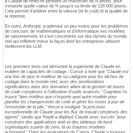
à Claude de réfléchir pendant un maximum de N jetons, pour
n'importe quelle valeur de N jusqu'à sa limite de 128 000 jetons.
Cela permet d'arbitrer entre la vitesse (et le coût) et la qualité de
la réponse.
En outre, Anthropic a optimisé un peu moins pour les problèmes
de concours de mathématiques et d'informatique ses modèles
de raisonnement, et s'est concentrés sur des tâches du monde
réel qui reflètent mieux la façon dont les entreprises utilisent
réellement les LLM.
Les premiers tests ont démontré la supériorité de Claude en
matière de capacités de codage : Cursor a noté que "
Claude est
une fois de plus le meilleur de sa catégorie pour les tâches de
codage dans le monde réel, avec des améliorations
significatives dans des domaines allant de la gestion de bases
de code complexes à l'utilisation d'outils avancés.
" Cognition l'a
trouvé "
bien meilleur que n'importe quel autre modèle pour
planifier les changements de code et gérer les mises à jour de
l'ensemble de la pile.
" Vercel a souligné "
la précision
exceptionnelle de Claude pour les flux de travail complexes des
agents
", tandis que Replit a déployé Claude avec succès "
pour
construire des applications web et des tableaux de bord
sophistiqués à partir de zéro, là où d'autres modèles
achoppent.
" Dans les évaluations de Canva, Claude a toujours