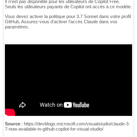
Il n'est pas disponible pour les utilisateurs de Copilot Free.
Seuls les utilisateurs payants de Copilot ont accès à ce modèle.
Vous devez activer la politique pour 3.7 Sonnet dans votre profil
GitHub. Assurez-vous d'activer l'accès Claude dans vos
paramètres.
Source
: https://devblogs.microsoft.com/visualstudio/claude-3-
7-now-available-in-github-copilot-for-visual-studio/