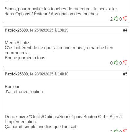
Sinon, pour modifier les touches de raccourci, tu peux aller
dans Options / Éditeur / Assignation des touches.
2
0
Patrick25300
,
le 25/02/2025 à 19h29
#4
Merci Alcatiz
C'est différent de ce que j'ai connu, mais ça marche bien
comme cela.
Bonne journée à tous
0
0
Patrick25300
,
le 28/02/2025 à 14h16
#5
Bonjour
J'ai retrouvé l'option
Donc suivre "Outils/Options/Souris" puis Bouton Ctrl = Aller à
l'implémentation.
Ça paraît simple une fois que l'on sait
3
0