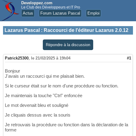
Developpez.com
Le Club des Développeurs et IT Pro
Actus
Forum Lazarus Pascal
Emploi
Lazarus Pascal
:
Raccourci de l'éditeur Lazarus 2.0.12
Répondre à la discussion
Patrick25300
,
le 21/02/2025 à 19h04
#1
Bonjour
J'avais un raccourci qui me plaisait bien.
Si le curseur était sur le nom d'une procédure ou fonction.
Je maintenais la touche "Ctrl" enfoncée
Le mot devenait bleu et souligné
Je cliquais dessus avec la souris
Je retrouvais la procédure ou fonction dans la déclaration de la
forme