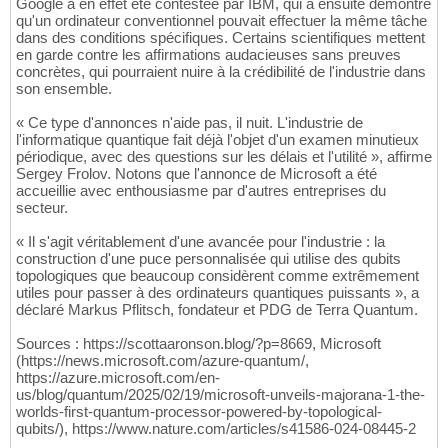
Google a en effet été contestée par IBM, qui a ensuite démontré
qu'un ordinateur conventionnel pouvait effectuer la même tâche
dans des conditions spécifiques. Certains scientifiques mettent
en garde contre les affirmations audacieuses sans preuves
concrètes, qui pourraient nuire à la crédibilité de l'industrie dans
son ensemble.
« Ce type d'annonces n'aide pas, il nuit. L'industrie de
l'informatique quantique fait déjà l'objet d'un examen minutieux
périodique, avec des questions sur les délais et l'utilité », affirme
Sergey Frolov. Notons que l'annonce de Microsoft a été
accueillie avec enthousiasme par d'autres entreprises du
secteur.
« Il s'agit véritablement d'une avancée pour l'industrie : la
construction d'une puce personnalisée qui utilise des qubits
topologiques que beaucoup considèrent comme extrêmement
utiles pour passer à des ordinateurs quantiques puissants », a
déclaré Markus Pflitsch, fondateur et PDG de Terra Quantum.
Sources : https://scottaaronson.blog/?p=8669, Microsoft
(https://news.microsoft.com/azure-quantum/,
https://azure.microsoft.com/en-
us/blog/quantum/2025/02/19/microsoft-unveils-majorana-1-the-
worlds-first-quantum-processor-powered-by-topological-
qubits/), https://www.nature.com/articles/s41586-024-08445-2