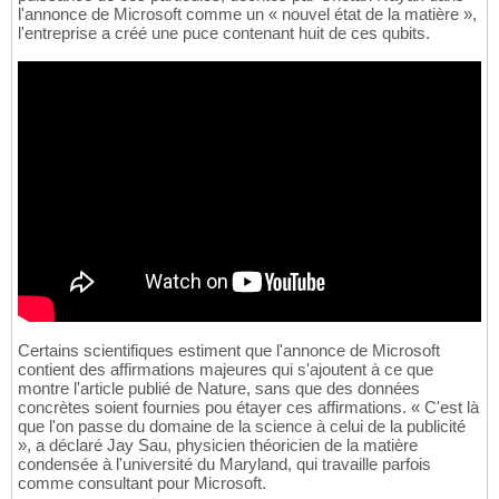
l'annonce de Microsoft comme un « nouvel état de la matière »,
l'entreprise a créé une puce contenant huit de ces qubits.
Certains scientifiques estiment que l'annonce de Microsoft
contient des affirmations majeures qui s'ajoutent à ce que
montre l'article publié de Nature, sans que des données
concrètes soient fournies pou étayer ces affirmations. « C'est là
que l'on passe du domaine de la science à celui de la publicité
», a déclaré Jay Sau, physicien théoricien de la matière
condensée à l'université du Maryland, qui travaille parfois
comme consultant pour Microsoft.