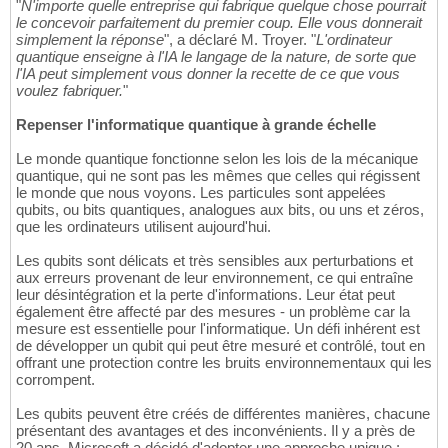
"
N'importe quelle entreprise qui fabrique quelque chose pourrait
le concevoir parfaitement du premier coup. Elle vous donnerait
simplement la réponse
", a déclaré M. Troyer. "
L'ordinateur
quantique enseigne à l'IA le langage de la nature, de sorte que
l'IA peut simplement vous donner la recette de ce que vous
voulez fabriquer.
"
Repenser l'informatique quantique à grande échelle
Le monde quantique fonctionne selon les lois de la mécanique
quantique, qui ne sont pas les mêmes que celles qui régissent
le monde que nous voyons. Les particules sont appelées
qubits, ou bits quantiques, analogues aux bits, ou uns et zéros,
que les ordinateurs utilisent aujourd'hui.
Les qubits sont délicats et très sensibles aux perturbations et
aux erreurs provenant de leur environnement, ce qui entraîne
leur désintégration et la perte d'informations. Leur état peut
également être affecté par des mesures - un problème car la
mesure est essentielle pour l'informatique. Un défi inhérent est
de développer un qubit qui peut être mesuré et contrôlé, tout en
offrant une protection contre les bruits environnementaux qui les
corrompent.
Les qubits peuvent être créés de différentes manières, chacune
présentant des avantages et des inconvénients. Il y a près de
20 ans, Microsoft a décidé d'adopter une approche unique :