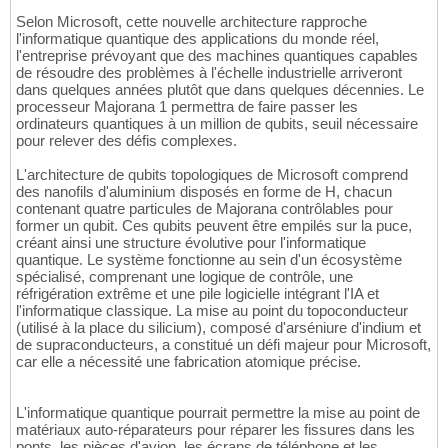
Selon Microsoft, cette nouvelle architecture rapproche
l'informatique quantique des applications du monde réel,
l'entreprise prévoyant que des machines quantiques capables
de résoudre des problèmes à l'échelle industrielle arriveront
dans quelques années plutôt que dans quelques décennies. Le
processeur Majorana 1 permettra de faire passer les
ordinateurs quantiques à un million de qubits, seuil nécessaire
pour relever des défis complexes.
L'architecture de qubits topologiques de Microsoft comprend
des nanofils d'aluminium disposés en forme de H, chacun
contenant quatre particules de Majorana contrôlables pour
former un qubit. Ces qubits peuvent être empilés sur la puce,
créant ainsi une structure évolutive pour l'informatique
quantique. Le système fonctionne au sein d'un écosystème
spécialisé, comprenant une logique de contrôle, une
réfrigération extrême et une pile logicielle intégrant l'IA et
l'informatique classique. La mise au point du topoconducteur
(utilisé à la place du silicium), composé d'arséniure d'indium et
de supraconducteurs, a constitué un défi majeur pour Microsoft,
car elle a nécessité une fabrication atomique précise.
L'informatique quantique pourrait permettre la mise au point de
matériaux auto-réparateurs pour réparer les fissures dans les
ponts, les pièces d'avion, les écrans de téléphone et les