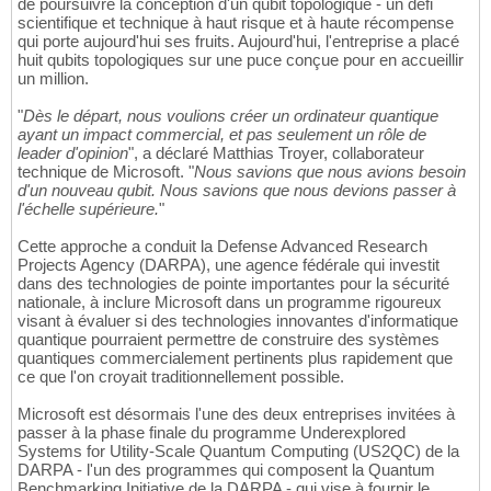
de poursuivre la conception d'un qubit topologique - un défi
scientifique et technique à haut risque et à haute récompense
qui porte aujourd'hui ses fruits. Aujourd'hui, l'entreprise a placé
huit qubits topologiques sur une puce conçue pour en accueillir
un million.
"
Dès le départ, nous voulions créer un ordinateur quantique
ayant un impact commercial, et pas seulement un rôle de
leader d'opinion
", a déclaré Matthias Troyer, collaborateur
technique de Microsoft. "
Nous savions que nous avions besoin
d'un nouveau qubit. Nous savions que nous devions passer à
l'échelle supérieure.
"
Cette approche a conduit la Defense Advanced Research
Projects Agency (DARPA), une agence fédérale qui investit
dans des technologies de pointe importantes pour la sécurité
nationale, à inclure Microsoft dans un programme rigoureux
visant à évaluer si des technologies innovantes d'informatique
quantique pourraient permettre de construire des systèmes
quantiques commercialement pertinents plus rapidement que
ce que l'on croyait traditionnellement possible.
Microsoft est désormais l'une des deux entreprises invitées à
passer à la phase finale du programme Underexplored
Systems for Utility-Scale Quantum Computing (US2QC) de la
DARPA - l'un des programmes qui composent la Quantum
Benchmarking Initiative de la DARPA - qui vise à fournir le