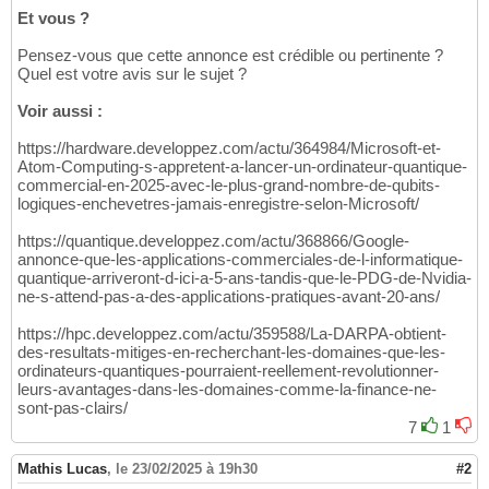
Et vous ?
Pensez-vous que cette annonce est crédible ou pertinente ?
Quel est votre avis sur le sujet ?
Voir aussi :
https://hardware.developpez.com/actu/364984/Microsoft-et-
Atom-Computing-s-appretent-a-lancer-un-ordinateur-quantique-
commercial-en-2025-avec-le-plus-grand-nombre-de-qubits-
logiques-enchevetres-jamais-enregistre-selon-Microsoft/
https://quantique.developpez.com/actu/368866/Google-
annonce-que-les-applications-commerciales-de-l-informatique-
quantique-arriveront-d-ici-a-5-ans-tandis-que-le-PDG-de-Nvidia-
ne-s-attend-pas-a-des-applications-pratiques-avant-20-ans/
https://hpc.developpez.com/actu/359588/La-DARPA-obtient-
des-resultats-mitiges-en-recherchant-les-domaines-que-les-
ordinateurs-quantiques-pourraient-reellement-revolutionner-
leurs-avantages-dans-les-domaines-comme-la-finance-ne-
sont-pas-clairs/
7
1
Mathis Lucas
,
le 23/02/2025 à 19h30
#2