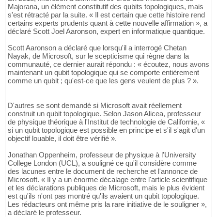
Majorana, un élément constitutif des qubits topologiques, mais
s'est rétracté par la suite. « Il est certain que cette histoire rend
certains experts prudents quant à cette nouvelle affirmation », a
déclaré Scott Joel Aaronson, expert en informatique quantique.
Scott Aaronson a déclaré que lorsqu'il a interrogé Chetan
Nayak, de Microsoft, sur le scepticisme qui règne dans la
communauté, ce dernier aurait répondu : « écoutez, nous avons
maintenant un qubit topologique qui se comporte entièrement
comme un qubit ; qu'est-ce que les gens veulent de plus ? ».
D'autres se sont demandé si Microsoft avait réellement
construit un qubit topologique. Selon Jason Alicea, professeur
de physique théorique à l'Institut de technologie de Californie, «
si un qubit topologique est possible en principe et s'il s'agit d'un
objectif louable, il doit être vérifié ».
Jonathan Oppenheim, professeur de physique à l'University
College London (UCL), a souligné ce qu'il considère comme
des lacunes entre le document de recherche et l'annonce de
Microsoft. « Il y a un énorme décalage entre l'article scientifique
et les déclarations publiques de Microsoft, mais le plus évident
est qu'ils n'ont pas montré qu'ils avaient un qubit topologique.
Les rédacteurs ont même pris la rare initiative de le souligner »,
a déclaré le professeur.