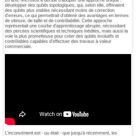
développer des qubits topologiques, qui, selon elle, offriraient
des qubits plus stables nécessitant moins de correction
d'erreurs, ce qui permettrait d'obtenir des avantages en termes
de vitesse, de taille et de contrôlabilité. Cette approche
représentait une courbe d'apprentissage abrupte, nécessitant
des percées scientifiques et techniques inédites, mais aussi la
voie la plus prometteuse pour créer des qubits évolutifs et
contrôlables capables d'effectuer des travaux à valeur
commerciale.
L'inconvénient est - ou était - que jusqu'à récemment, les