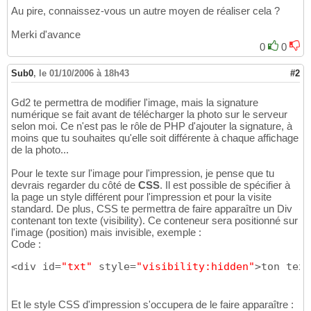
Au pire, connaissez-vous un autre moyen de réaliser cela ?
Merki d'avance
0
0
Sub0
,
le 01/10/2006 à 18h43
#2
Gd2 te permettra de modifier l'image, mais la signature
numérique se fait avant de télécharger la photo sur le serveur
selon moi. Ce n'est pas le rôle de PHP d'ajouter la signature, à
moins que tu souhaites qu'elle soit différente à chaque affichage
de la photo...
Pour le texte sur l'image pour l'impression, je pense que tu
devrais regarder du côté de
CSS
. Il est possible de spécifier à
la page un style différent pour l'impression et pour la visite
standard. De plus, CSS te permettra de faire apparaître un Div
contenant ton texte (visibility). Ce conteneur sera positionné sur
l'image (position) mais invisible, exemple :
Code :
<div id=
"txt"
 style=
"visibility:hidden"
>ton text
Et le style CSS d'impression s'occupera de le faire apparaître :