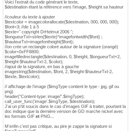
Voici l'extrait du code générant le texte,
$destination étant la référence vers l'image, $height sa hauteur
//couleur du texte à ajouter
$textcolor = imagecolorallocate($destination, 000, 000, 000);
$font=3; //de 1 à 5
$texte=" copyright DrHelmut 2006 ";
$longueurTxt=strlen($texte)*imagefontwidth($font) ;
$hauteurTxt=imagefontheight($font);
//on crée un rectangle coloré autour de la signature (orangé)
$color=0xFF8800;
imagefilledrectangle($destination, 0, $height, $longueurTxt+2,
$height-$hauteurTxt-2, $color);
//ajout de la signature, en bas à gauche
imagestring($destination, $font, 2, $height-$hauteurTxt-2,
$texte, $textcolor);
// affichage de l'image ($imgType contient le type - jpg, gif ou
png)
header("Content-type: image/".$imgType);
call_user_func('image'.$imgType, $destination);
J'ai un p'tit soucis dans le cas d'images GIF à traiter, pourtant la
doc indique que la dernière version de GD marche nickel avec
les formats GIF
et
PNG...
M'enfin c'est pas critique, au pire je zappe la signature si