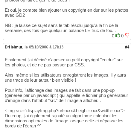
Et oui, je compte bien ajouter un copyright en dur sur les photos
avec GD2
NB : je laisse ce sujet sans le tab résolu jusqu'à la fin de la
semaine, dès fois que quelqu'un balance LE truc de fou...
0
0
DrHelmut
,
le 05/10/2006 à 17h13
#4
Finalement j'ai décidé d'aposer un petit copyright "en dur" sur
les photos, et de ne pas passer par CSS.
Ainsi même si les utilisateurs enregistrent les images, il y aura
une trace de leur auteur bien visible !
Pour info, l'affichage des images se fait dans une pop-up
(générée par un javascript ) qui appelle le fichier php générateur
d'image dans l'attribut "src" de l'image à afficher...
<img src="displayImg.php?url=xxx&height=xxx&width=xxx">
Du coup, j'ai également rajouté un algorithme calculant les
dimensions optimales de l'image lorsque celle-ci dépasse les
bords de l'écran ^^