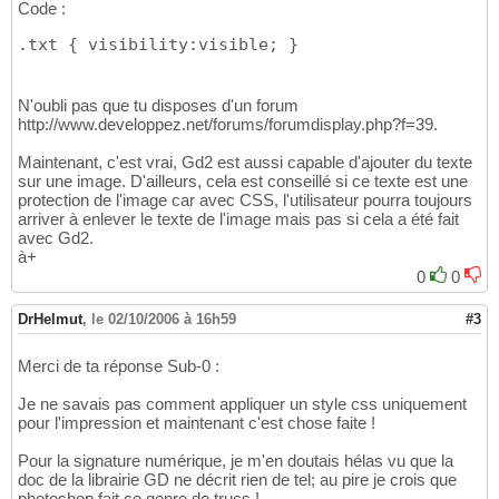
Code :
.txt 
{
 visibility:visible; 
}
N'oubli pas que tu disposes d'un forum
http://www.developpez.net/forums/forumdisplay.php?f=39.
Maintenant, c'est vrai, Gd2 est aussi capable d'ajouter du texte
sur une image. D'ailleurs, cela est conseillé si ce texte est une
protection de l'image car avec CSS, l'utilisateur pourra toujours
arriver à enlever le texte de l'image mais pas si cela a été fait
avec Gd2.
à+
0
0
DrHelmut
,
le 02/10/2006 à 16h59
#3
Merci de ta réponse Sub-0 :
Je ne savais pas comment appliquer un style css uniquement
pour l'impression et maintenant c'est chose faite !
Pour la signature numérique, je m'en doutais hélas vu que la
doc de la librairie GD ne décrit rien de tel; au pire je crois que
photoshop fait ce genre de trucs !