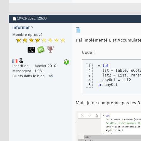
19/02/2025,
12h38
informer
Membre éprouvé
J'ai implémenté List.Accumulate
Code :
= 
let
Inscrit en
Janvier 2010
1
  lst = Table.ToCol
2
Messages
1 031
  lst2 = List.Trans
3
Billets dans le blog
45
4
in
 anyOut
5
Mais je ne comprends pas les 3 