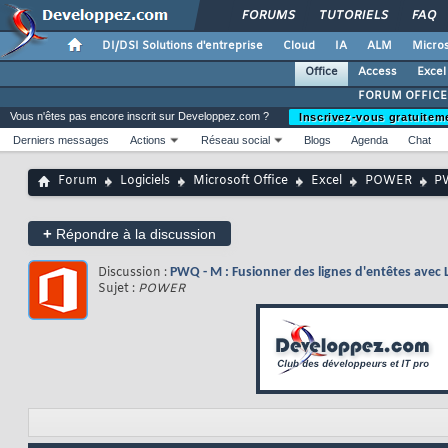
FORUMS
TUTORIELS
FAQ
DI/DSI Solutions d'entreprise
Cloud
IA
ALM
Micros
Office
Access
Excel
FORUM OFFICE
Vous n'êtes pas encore inscrit sur Developpez.com ?
Inscrivez-vous gratuitem
Derniers messages
Actions
Réseau social
Blogs
Agenda
Chat
Forum
Logiciels
Microsoft Office
Excel
POWER
PW
+
Répondre à la discussion
Discussion :
PWQ - M : Fusionner des lignes d'entêtes avec 
Sujet :
POWER