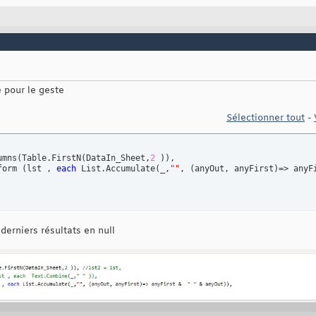
 pour le geste
Sélectionner tout
-
umns
(
Table.FirstN
(
DataIn_Sheet,
2
)
)
, 

form 
(
lst , 
each
 List.Accumulate
(
_,
""
, 
(
anyOut, anyFirst
)
=> anyF
derniers résultats en null