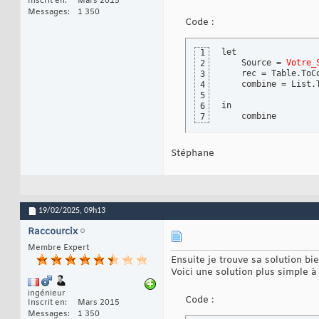
Inscrit en
Mars 2015
Messages
1 350
Code :
let

1
    Source = 
Votre_
2
    rec = Table.ToC
3
    combine = List.
4
5
in

6
    combine
7
Stéphane
19/02/2025,
09h13
Raccourcix
Membre Expert
Ensuite je trouve sa solution b
Voici une solution plus simple 
ingénieur
Code :
Inscrit en
Mars 2015
Messages
1 350