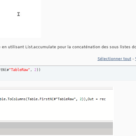
e en utilisant List.accumulate pour la concaténation des sous listes 
Sélectionner tout
-
stN
(
#
"TableRaw"
, 
2
)
)