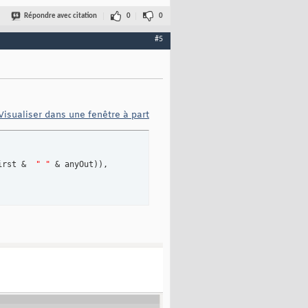
Répondre avec citation
0
0
#5
Visualiser dans une fenêtre à part
irst &  
" "
 & anyOut
)
)
, 
