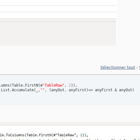
Sélectionner tout
-
lumns
(
Table.FirstN
(
#
"TableRaw"
, 
2
)
)
,

 List.Accumulate
(
_,
""
, 
(
anyOut, anyFirst
)
=> anyFirst & anyOut
)