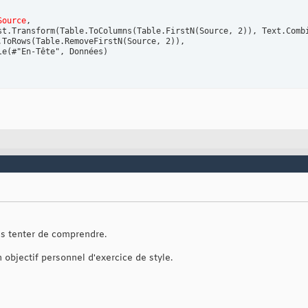
Source
,

st.Transform(Table.ToColumns(Table.FirstN(Source, 2)), Text.Combi
.ToRows(Table.RemoveFirstN(Source, 2)),

e(#"En-Tête", Données)

is tenter de comprendre.
 objectif personnel d'exercice de style.