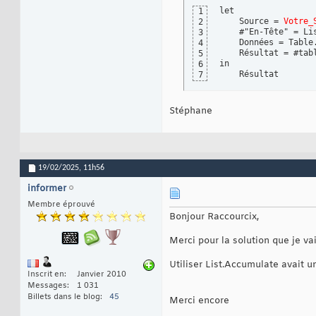
let

1
    Source = 
Votre_
2
    #"En-Tête" = Li
3
    Données = Table
4
    Résultat = #tabl
5
in

6
    Résultat
7
Stéphane
19/02/2025,
11h56
informer
Membre éprouvé
Bonjour Raccourcix,
Merci pour la solution que je va
Utiliser List.Accumulate avait un
Inscrit en
Janvier 2010
Messages
1 031
Billets dans le blog
45
Merci encore