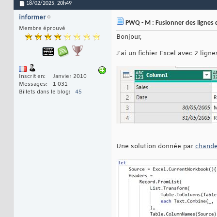
18/02/2025,
20h49
informer
PWQ - M : Fusionner des lignes 
Membre éprouvé
Bonjour,
J'ai un fichier Excel avec 2 li
Inscrit en
Janvier 2010
Messages
1 031
Billets dans le blog
45
Une solution donnée par
chande