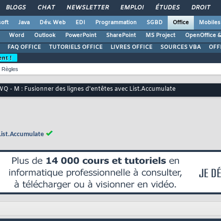
BLOGS
CHAT
NEWSLETTER
EMPLOI
ÉTUDES
DROIT
oft
Java
Dév. Web
EDI
Programmation
SGBD
Office
Mobiles
Word
Outlook
PowerPoint
SharePoint
MS Project
OpenOffice &
FAQ OFFICE
TUTORIELS OFFICE
LIVRES OFFICE
SOURCES VBA
OFF
ent !
Règles
Q - M : Fusionner des lignes d'entêtes avec List.Accumulate
List.Accumulate