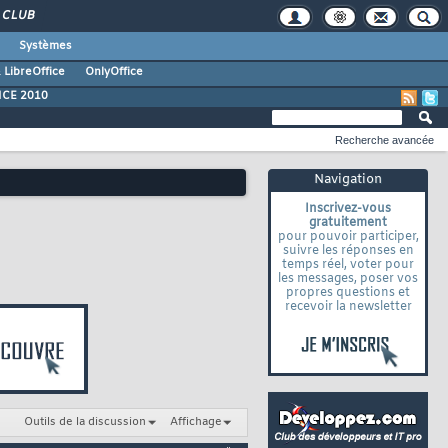
CLUB
Systèmes
 LibreOffice
OnlyOffice
ICE 2010
Recherche avancée
Navigation
Inscrivez-vous
gratuitement
pour pouvoir participer,
suivre les réponses en
temps réel, voter pour
les messages, poser vos
propres questions et
recevoir la newsletter
Outils de la discussion
Affichage