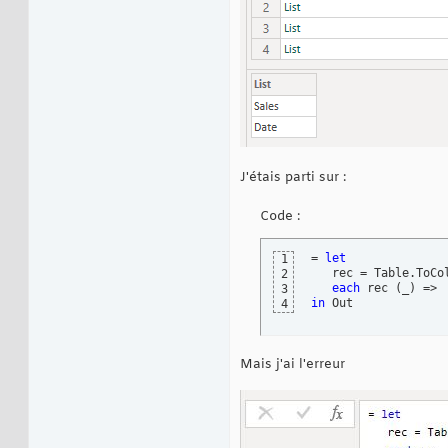
J'étais parti sur :
Code :
= 
let
1
   rec = Table.ToCo
2
each
 rec 
(
_
)
 => 
3
in
 Out
4
Mais j'ai l'erreur