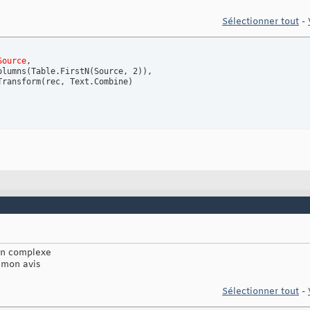
Sélectionner tout
-
Source
,

olumns(Table.FirstN(Source, 2)),

Transform(rec, Text.Combine)

ien complexe
à mon avis
Sélectionner tout
-