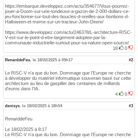
https://embarque.developpez.com/actu/354677/Vous-pourrez-
jouer-a-Doom-sur-une-tondeuse-a-gazon-de-2-000-dollars-ce-
jeu-fonctionne-sur-tout-des-boucles-d-oreilles-aux-bonbons-d-
Halloween-et-meme-sur-un-tracteur-John-Deere/
https://www.developpez.com/actu/246378/L-architecture-RISC-
V-est-sur-le-point-d-etre-largement-adoptee-par-la-
communaute-industrielle-surtout-pour-sa-nature-open-source/
18
0
RenarddeFeu
,
le 18/02/2025 à 09h17
#2
Le RISC-V n'a que du bon. Dommage que l'Europe ne cherche
à développer du matériel informatique souverain basé sur cette
architecture au lieu de gaspiller des centaines de milliards
d'euros dans l'IA.
4
0
denisys
,
le 18/02/2025 à 18h54
#3
RenarddeFeu
Le 18/02/2025 à 8:17
Le RISC-V n'a que du bon. Dommage que l'Europe ne cherche