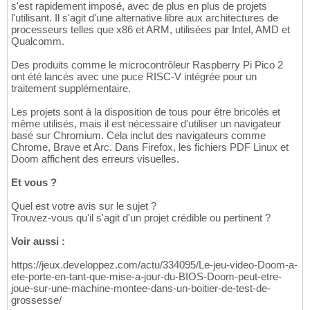
s'est rapidement imposé, avec de plus en plus de projets
l'utilisant. Il s'agit d'une alternative libre aux architectures de
processeurs telles que x86 et ARM, utilisées par Intel, AMD et
Qualcomm.
Des produits comme le microcontrôleur Raspberry Pi Pico 2
ont été lancés avec une puce RISC-V intégrée pour un
traitement supplémentaire.
Les projets sont à la disposition de tous pour être bricolés et
même utilisés, mais il est nécessaire d'utiliser un navigateur
basé sur Chromium. Cela inclut des navigateurs comme
Chrome, Brave et Arc. Dans Firefox, les fichiers PDF Linux et
Doom affichent des erreurs visuelles.
Et vous ?
Quel est votre avis sur le sujet ?
Trouvez-vous qu'il s'agit d'un projet crédible ou pertinent ?
Voir aussi :
https://jeux.developpez.com/actu/334095/Le-jeu-video-Doom-a-
ete-porte-en-tant-que-mise-a-jour-du-BIOS-Doom-peut-etre-
joue-sur-une-machine-montee-dans-un-boitier-de-test-de-
grossesse/