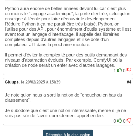
Python aura encore de belles années devant lui car c'est plus
ou moins le "langage académique", la porte d'entrée, celui qu'on
enseigne à l'école pour faire découvrir le développement.
Réduire Python à ça me paraît être très biaisé. Python, on
l'utilise pour des API, pour énormément d'outils système et il est
avant tout un langage d'interfacage. Il appelle des librairies
compilées depuis d'autres langages et il se dote d'un
compilateur JIT dans la prochaine mouture.
Il permet d'éviter la complexité pour des outils demandant des
niveaux d'abstraction évolués. Par exemple, ComfyUI où la
création de node serait un enfer avec d'autres langages.
1
0
Gluups
,
le 20/02/2025 à 15h39
#4
Je note qu'on nous a sorti la notion de "chouchou en bas du
classement".
Je subodore que c'est une notion intéressante, même si je ne
suis pas sûr de l'avoir correctement appréhendée.
0
0
Répondre à la discussion