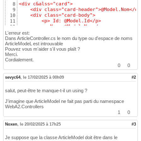
<div c&alss="card">

8
    <div class="card-header">@Model.Nom</div
9
    <div class="card-body">

10
        <p> Id: @Model.Id</p>

11
        <p>Nom: @Model.Nom</p>

12
        <p>Prix: @Model.Prix</p>

13
L'erreur est:
        <p>Note: @Model.Note</p>

14
Dans ArticleController.cs le nom du type ou d'espace de noms
    </div>

ArticleModeL est introuvable
15
Pouvez vous m'aider s'il vous plaît ?
</div>

16
Merci.
17
Cordialement.
le fichier index.cshtml me donne cela:

18
0
0
@model List<ArticleModel>

19
@
{
20
    ViewData
[
"Title"
]
 = 
"Index"
sevyc64
21
,
le 17/02/2025 à 00h09
#2
}
22
23
salut, peut-être te manque-t-il un using ?
<h1>Liste des articles</h1>

24
25
J'imagine que ArticleModel ne fait pas parti du namespace
<div class="card">

26
WebA2.Controllers
    <div class="card-header">Articles</div>

27
1
0
    <div class="card-body">

28
        <div class="table-responsive">

29
Noxen
,
le 20/02/2025 à 17h25
#3
            <table class="table">

30
                <thead>

31
Je suppose que la classe ArticleModel doit être dans le
                    <tr>

32