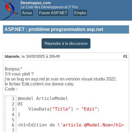
Developpez.com
Le Club des Développeurs et IT Pro
Actus
Forum ASP.NET
Emploi
ASP.NET
:
problème programmation asp.net
Répondre à la discussion
ldaniele
,
le 16/02/2025 à 20h49
#1
Bonjour,*
S'il vous plaît ?
j'ai un bug en asp.net je suis en version visual studio 2022.
le fichier Edit.cshtml me donne cela:
Code :
@model ArticleModel

1
@
{
2
    ViewData
[
"Title"
]
 = 
"Edit"
3
}
4
5
<h1>Edition de l
'article @Model.Nom</h1>

6
7