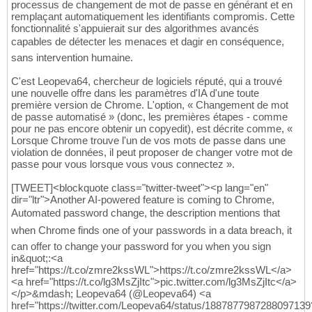
processus de changement de mot de passe en générant et en
remplaçant automatiquement les identifiants compromis. Cette
fonctionnalité s'appuierait sur des algorithmes avancés
capables de détecter les menaces et dagir en conséquence,
sans intervention humaine.
C'est Leopeva64, chercheur de logiciels réputé, qui a trouvé
une nouvelle offre dans les paramètres d'IA d'une toute
première version de Chrome. L'option, « Changement de mot
de passe automatisé » (donc, les premières étapes - comme
pour ne pas encore obtenir un copyedit), est décrite comme, «
Lorsque Chrome trouve l'un de vos mots de passe dans une
violation de données, il peut proposer de changer votre mot de
passe pour vous lorsque vous vous connectez ».
[TWEET]<blockquote class="twitter-tweet"><p lang="en"
dir="ltr">Another AI-powered feature is coming to Chrome,
Automated password change, the description mentions that
when Chrome finds one of your passwords in a data breach, it
can offer to change your password for you when you sign
in&quot;:<a
href="https://t.co/zmre2kssWL">https://t.co/zmre2kssWL</a>
<a href="https://t.co/lg3MsZjItc">pic.twitter.com/lg3MsZjItc</a>
</p>&mdash; Leopeva64 (@Leopeva64) <a
href="https://twitter.com/Leopeva64/status/1887877987288097139