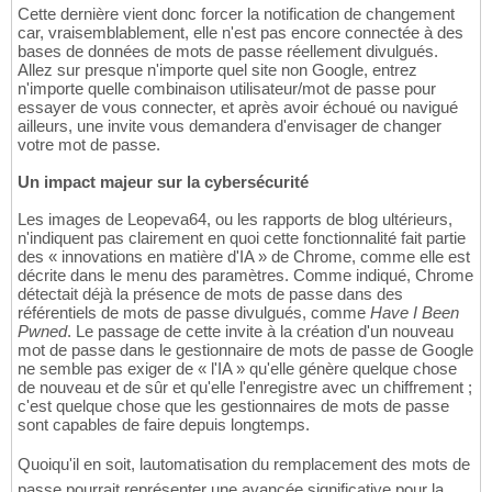
Cette dernière vient donc forcer la notification de changement
car, vraisemblablement, elle n'est pas encore connectée à des
bases de données de mots de passe réellement divulgués.
Allez sur presque n'importe quel site non Google, entrez
n'importe quelle combinaison utilisateur/mot de passe pour
essayer de vous connecter, et après avoir échoué ou navigué
ailleurs, une invite vous demandera d'envisager de changer
votre mot de passe.
Un impact majeur sur la cybersécurité
Les images de Leopeva64, ou les rapports de blog ultérieurs,
n'indiquent pas clairement en quoi cette fonctionnalité fait partie
des « innovations en matière d'IA » de Chrome, comme elle est
décrite dans le menu des paramètres. Comme indiqué, Chrome
détectait déjà la présence de mots de passe dans des
référentiels de mots de passe divulgués, comme
Have I Been
Pwned
. Le passage de cette invite à la création d'un nouveau
mot de passe dans le gestionnaire de mots de passe de Google
ne semble pas exiger de « l'IA » qu'elle génère quelque chose
de nouveau et de sûr et qu'elle l'enregistre avec un chiffrement ;
c'est quelque chose que les gestionnaires de mots de passe
sont capables de faire depuis longtemps.
Quoiqu'il en soit, lautomatisation du remplacement des mots de
passe pourrait représenter une avancée significative pour la