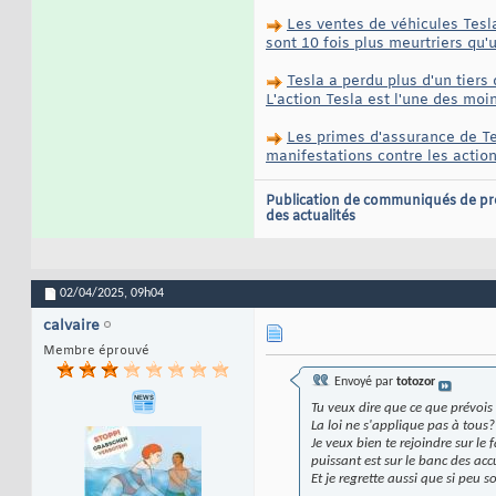
Les ventes de véhicules Tesl
sont 10 fois plus meurtriers qu'
Tesla a perdu plus d'un tiers
L'action Tesla est l'une des mo
Les primes d'assurance de Tes
manifestations contre les actio
Publication de communiqués de pr
des actualités
02/04/2025,
09h04
calvaire
Membre éprouvé
Envoyé par
totozor
Tu veux dire que ce que prévois 
La loi ne s'applique pas à tou
Je veux bien te rejoindre sur le f
puissant est sur le banc des acc
Et je regrette aussi que si peu s