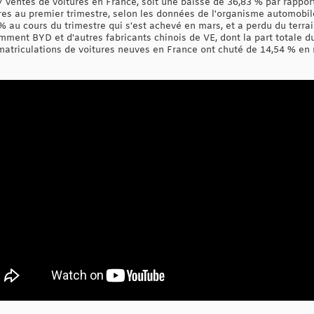
 ventes de voitures en France, soit une baisse de 36,83 % par rapport
res au premier trimestre, selon les données de l'organisme automobil
% au cours du trimestre qui s'est achevé en mars, et a perdu du terr
mment BYD et d'autres fabricants chinois de VE, dont la part totale
matriculations de voitures neuves en France ont chuté de 14,54 % en