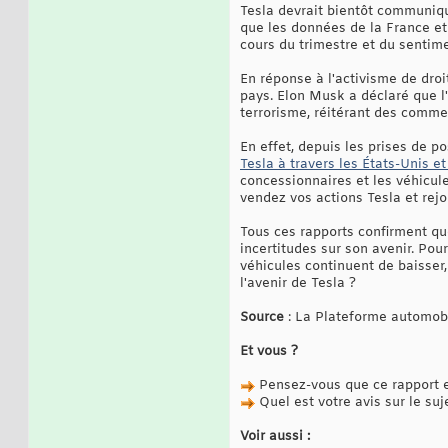
Tesla devrait bientôt communique
que les données de la France et
cours du trimestre et du senti
En réponse à l'activisme de dro
pays. Elon Musk a déclaré que l'
terrorisme, réitérant des comme
En effet, depuis les prises de p
Tesla à travers les États-Unis e
concessionnaires et les véhicul
vendez vos actions Tesla et re
Tous ces rapports confirment q
incertitudes sur son avenir. Po
véhicules continuent de baisser
l'avenir de Tesla ?
Source
: La Plateforme automob
Et vous ?
Pensez-vous que ce rapport es
Quel est votre avis sur le suj
Voir aussi :