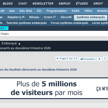
BLOGS
CHAT
NEWSLETTER
EMPLOI
ÉTUDES
DROIT
oft
Java
Dév. Web
EDI
Programmation
SGBD
Office
Mobiles
ac
Raspberry Pi
Réseau
Green IT
Sécurité
Systèmes embarqués
és
Tutoriels systèmes embarqués
Forum systèmes embarqués
Livres sys
ent !
Règles
Embarqué
décevants au deuxième trimestre 2026
Page 5 sur 13
1
Première
ation de résultats décevants au deuxième trimestre 2026