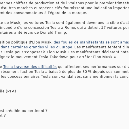
r ses chiffres de production et de livraisons pour le premier trimest
 d'autres marchés européens clés fournissent une indication importa
ment des consommateurs à l'égard de la marque.
ite de Musk, les voitures Tesla sont également devenues la cible d'a
incendie d'une concession Tesla à Rome, qui a détruit 17 voitures pend
ntaires antérieurs de Donald Trump.
osition politique d'Elon Musk,
des foules de manifestants se sont ama
t dans certaines grandes villes d'Europe.
Les manifestants tentent d'in
es Tesla pour s'opposer à Elon Musk. Les manifestants déclarent nota
joignez le mouvement Tesla Takedown pour arrêter Elon Musk »
ue
Tesla traverse des difficultés
qui affectent ses performances sur di
ur résumer : l'action Tesla a baissé de plus de 30 % depuis ses somme
, les concessionnaires Tesla sont vandalisés, sans mentionner la co
ile (PFA)
t crédible ou pertinent ?
et ?