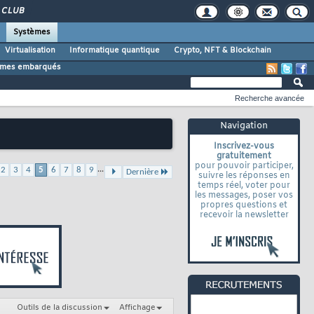
CLUB
Systèmes
Virtualisation
Informatique quantique
Crypto, NFT & Blockchain
tèmes embarqués
Recherche avancée
Navigation
Inscrivez-vous
gratuitement
pour pouvoir participer,
...
2
3
4
5
6
7
8
9
Dernière
suivre les réponses en
temps réel, voter pour
les messages, poser vos
propres questions et
recevoir la newsletter
Outils de la discussion
Affichage