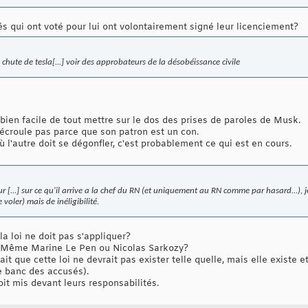
és qui ont voté pour lui ont volontairement signé leur licenciement?
 chute de tesla[...] voir des approbateurs de la désobéissance civile
bien facile de tout mettre sur le dos des prises de paroles de Musk.
'écroule pas parce que son patron est un con.
ù l'autre doit se dégonfler, c'est probablement ce qui est en cours.
ur [...] sur ce qu'il arrive a la chef du RN (et uniquement au RN comme par hasard...), 
voler) mais de inéligibilité.
la loi ne doit pas s'appliquer?
s? Même Marine Le Pen ou Nicolas Sarkozy?
ait que cette loi ne devrait pas exister telle quelle, mais elle existe et
e banc des accusés).
oit mis devant leurs responsabilités.