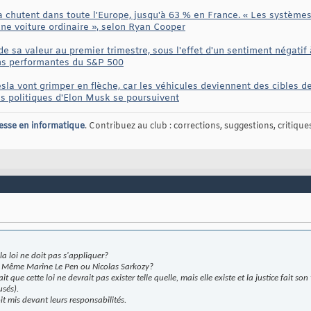
a chutent dans toute l'Europe, jusqu'à 63 % en France. « Les systèm
une voiture ordinaire », selon Ryan Cooper
 de sa valeur au premier trimestre, sous l'effet d'un sentiment négati
ins performantes du S&P 500
la vont grimper en flèche, car les véhicules deviennent des cibles d
ns politiques d'Elon Musk se poursuivent
esse en informatique
. Contribuez au club : corrections, suggestions, critiques,
la loi ne doit pas s'appliquer?
s? Même Marine Le Pen ou Nicolas Sarkozy?
ait que cette loi ne devrait pas exister telle quelle, mais elle existe et la justice fait s
usés).
oit mis devant leurs responsabilités.