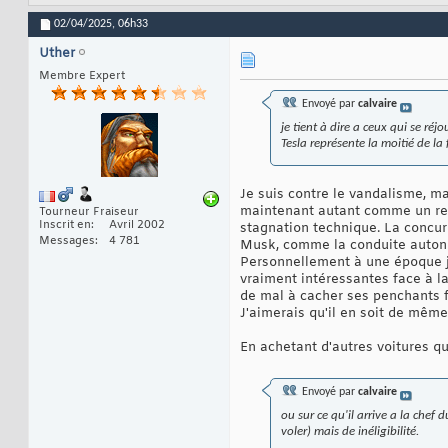
02/04/2025,
06h33
Uther
Membre Expert
Envoyé par
calvaire
je tient à dire a ceux qui se réj
Tesla représente la moitié de la
Je suis contre le vandalisme, ma
maintenant autant comme un repo
Tourneur Fraiseur
Inscrit en
Avril 2002
stagnation technique. La concur
Messages
4 781
Musk, comme la conduite autono
Personnellement à une époque je
vraiment intéressantes face à la
de mal à cacher ses penchants f
J'aimerais qu'il en soit de mêm
En achetant d'autres voitures que
Envoyé par
calvaire
ou sur ce qu'il arrive a la che
voler) mais de inéligibilité.