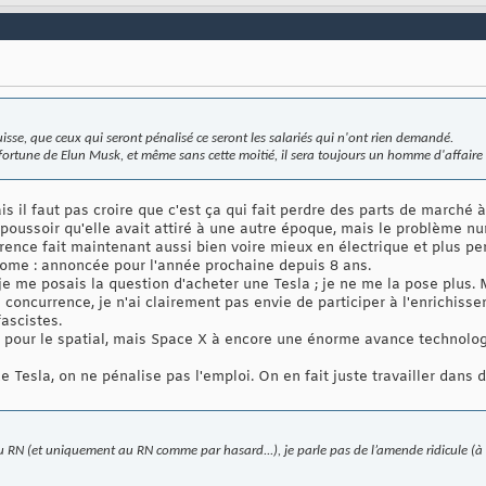
ouisse, que ceux qui seront pénalisé ce seront les salariés qui n'ont rien demandé.
 fortune de Elun Musk, et même sans cette moitié, il sera toujours un homme d'affaire 
is il faut pas croire que c'est ça qui fait perdre des parts de marché
ussoir qu'elle avait attiré à une autre époque, mais le problème num
rence fait maintenant aussi bien voire mieux en électrique et plus p
me : annoncée pour l'année prochaine depuis 8 ans.
 me posais la question d'acheter une Tesla ; je ne me la pose plus. M
 concurrence, je n'ai clairement pas envie de participer à l'enrichiss
ascistes.
e pour le spatial, mais Space X à encore une énorme avance technolo
 Tesla, on ne pénalise pas l'emploi. On en fait juste travailler dans d
f du RN (et uniquement au RN comme par hasard...), je parle pas de l’amende ridicule (