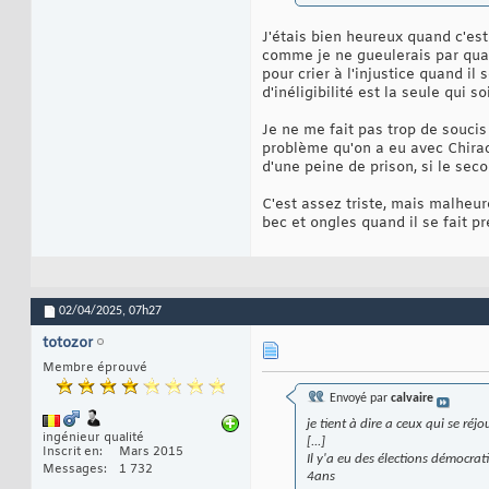
J'étais bien heureux quand c'es
comme je ne gueulerais par quan
pour crier à l'injustice quand il 
d'inéligibilité est la seule qui s
Je ne me fait pas trop de soucis
problème qu'on a eu avec Chirac
d'une peine de prison, si le sec
C'est assez triste, mais malheu
bec et ongles quand il se fait p
02/04/2025,
07h27
totozor
Membre éprouvé
Envoyé par
calvaire
je tient à dire a ceux qui se réj
ingénieur qualité
[...]
Inscrit en
Mars 2015
Il y'a eu des élections démocr
Messages
1 732
4ans