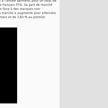
 à l'année dernière, pour un total de
e français PFA. Sa part de marché
ain face à des marques non
 du marché a augmenté pour atteindre
 mars et de 7,83 % au premier