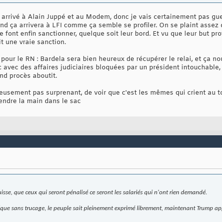
t arrivé à Alain Juppé et au Modem, donc je vais certainement pas gue
d ça arrivera à LFI comme ça semble se profiler. On se plaint assez d
se font enfin sanctionner, quelque soit leur bord. Et vu que leur but pro
oit une vraie sanction.
 pour le RN : Bardela sera bien heureux de récupérer le relai, et ça n
 avec des affaires judiciaires bloquées par un président intouchable,
ond procès aboutit.
reusement pas surprenant, de voir que c'est les mêmes qui crient au t
rendre la main dans le sac
ouisse, que ceux qui seront pénalisé ce seront les salariés qui n'ont rien demandé.
atique sans trucage, le peuple sait pleinement exprimé librement, maintenant Trump