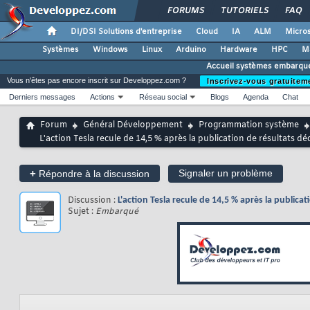
FORUMS
TUTORIELS
FAQ
DI/DSI Solutions d'entreprise
Cloud
IA
ALM
Micros
Systèmes
Windows
Linux
Arduino
Hardware
HPC
M
Accueil systèmes embarqu
Vous n'êtes pas encore inscrit sur Developpez.com ?
Inscrivez-vous gratuitem
Derniers messages
Actions
Réseau social
Blogs
Agenda
Chat
Forum
Général Développement
Programmation système
L'action Tesla recule de 14,5 % après la publication de résultats 
+
Signaler un problème
Répondre à la discussion
Discussion :
L'action Tesla recule de 14,5 % après la public
Sujet :
Embarqué