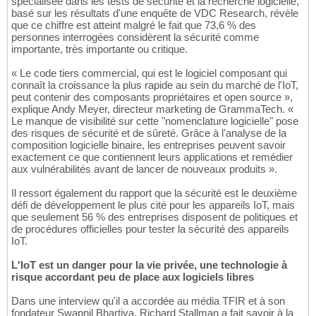
spécialisée dans les tests de sécurité et la recherche logicielle,
basé sur les résultats d'une enquête de VDC Research, révèle
que ce chiffre est atteint malgré le fait que 73,6 % des
personnes interrogées considèrent la sécurité comme
importante, très importante ou critique.
« Le code tiers commercial, qui est le logiciel composant qui
connaît la croissance la plus rapide au sein du marché de l'IoT,
peut contenir des composants propriétaires et open source »,
explique Andy Meyer, directeur marketing de GrammaTech. «
Le manque de visibilité sur cette "nomenclature logicielle" pose
des risques de sécurité et de sûreté. Grâce à l'analyse de la
composition logicielle binaire, les entreprises peuvent savoir
exactement ce que contiennent leurs applications et remédier
aux vulnérabilités avant de lancer de nouveaux produits ».
Il ressort également du rapport que la sécurité est le deuxième
défi de développement le plus cité pour les appareils IoT, mais
que seulement 56 % des entreprises disposent de politiques et
de procédures officielles pour tester la sécurité des appareils
IoT.
L'IoT est un danger pour la vie privée, une technologie à
risque accordant peu de place aux logiciels libres
Dans une interview qu'il a accordée au média TFIR et à son
fondateur Swapnil Bhartiya, Richard Stallman a fait savoir à la