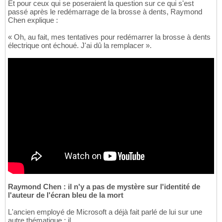
Et pour ceux qui se poseraient la question sur ce qui s'est
passé après le redémarrage de la brosse à dents, Raymond
Chen explique :
« Oh, au fait, mes tentatives pour redémarrer la brosse à dents
électrique ont échoué. J'ai dû la remplacer ».
Raymond Chen : il n'y a pas de mystère sur l'identité de
l'auteur de l'écran bleu de la mort
L'ancien employé de Microsoft a déjà fait parlé de lui sur une
autre thématique : il