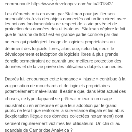
communauté https://www.developpez.com/actu/201842/.
Les éléments mis en avant par Stallman pour justifier son
animosité vis-à-vis des objets connectés ont un lien direct avec
les notions fondamentales de respect de la vie privée et de
protection des données des utilisateurs. Stallman déplore le fait
que le marché de lIdO est en grande partie contrôlé par des
acteurs qui privilégient lusage de logiciels propriétaires au
détriment des logiciels libres, alors que, selon lui, seuls le
développement et ladoption de logiciels libres à plus grande
échelle permettraient de garantir une meilleure protection des
données et de la vie privée des utilisateurs dobjets connectés.
Daprès lui, encourager cette tendance « injuste » contribue à la
vulgarisation de mouchards et de logiciels propriétaires
potentiellement malveillants. Il estime que, dans létat actuel des
choses, ce type dappareil se prêterait mieux à un usage
industriel ou en entreprise et que leur adoption par le grand
public ne ferait que renforcer la surveillance illégale et les abus
(lexploitation illégale des données collectées notamment) dont
seraient régulièrement victimes les utilisateurs. Un clin dil au
scandale de Cambridge Analytica ?