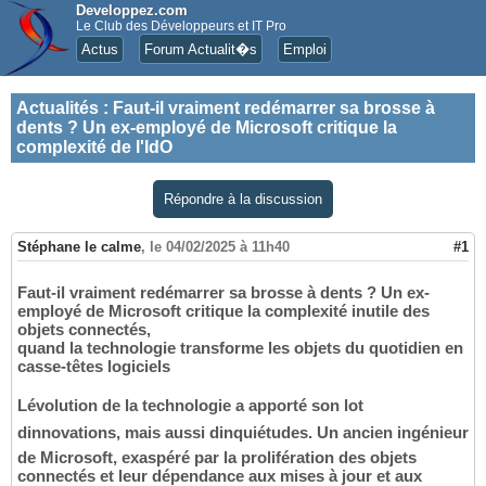
Developpez.com
Le Club des Développeurs et IT Pro
Actus
Forum Actualit�s
Emploi
Actualités
:
Faut-il vraiment redémarrer sa brosse à
dents ? Un ex-employé de Microsoft critique la
complexité de l'IdO
Répondre à la discussion
Stéphane le calme
,
le 04/02/2025 à 11h40
#1
Faut-il vraiment redémarrer sa brosse à dents ? Un ex-
employé de Microsoft critique la complexité inutile des
objets connectés,
quand la technologie transforme les objets du quotidien en
casse-têtes logiciels
Lévolution de la technologie a apporté son lot
dinnovations, mais aussi dinquiétudes. Un ancien ingénieur
de Microsoft, exaspéré par la prolifération des objets
connectés et leur dépendance aux mises à jour et aux