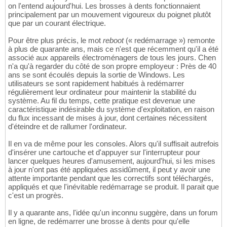
on l'entend aujourd'hui. Les brosses à dents fonctionnaient
principalement par un mouvement vigoureux du poignet plutôt
que par un courant électrique.
Pour être plus précis, le mot
reboot
(« redémarrage ») remonte
à plus de quarante ans, mais ce n'est que récemment qu'il a été
associé aux appareils électroménagers de tous les jours. Chen
n'a qu'à regarder du côté de son propre employeur : Près de 40
ans se sont écoulés depuis la sortie de Windows. Les
utilisateurs se sont rapidement habitués à redémarrer
régulièrement leur ordinateur pour maintenir la stabilité du
système. Au fil du temps, cette pratique est devenue une
caractéristique indésirable du système d'exploitation, en raison
du flux incessant de mises à jour, dont certaines nécessitent
d'éteindre et de rallumer l'ordinateur.
Il en va de même pour les consoles. Alors qu'il suffisait autrefois
d'insérer une cartouche et d'appuyer sur l'interrupteur pour
lancer quelques heures d'amusement, aujourd'hui, si les mises
à jour n'ont pas été appliquées assidûment, il peut y avoir une
attente importante pendant que les correctifs sont téléchargés,
appliqués et que l'inévitable redémarrage se produit. Il parait que
c'est un progrès.
Il y a quarante ans, l'idée qu'un inconnu suggère, dans un forum
en ligne, de redémarrer une brosse à dents pour qu'elle