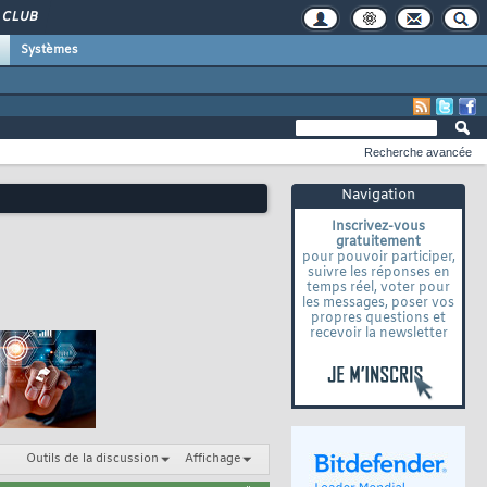
CLUB
Systèmes
Recherche avancée
Navigation
Inscrivez-vous
gratuitement
pour pouvoir participer,
suivre les réponses en
temps réel, voter pour
les messages, poser vos
propres questions et
recevoir la newsletter
Outils de la discussion
Affichage