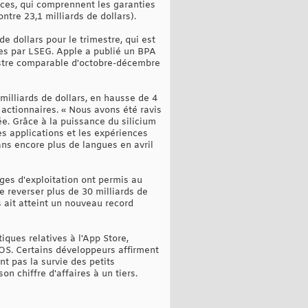
vices, qui comprennent les garanties
ntre 23,1 milliards de dollars).
de dollars pour le trimestre, qui est
ies par LSEG. Apple a publié un BPA
mestre comparable d'octobre-décembre
 milliards de dollars, en hausse de 4
actionnaires. « Nous avons été ravis
ée. Grâce à la puissance du silicium
les applications et les expériences
ans encore plus de langues en avril
rges d'exploitation ont permis au
e reverser plus de 30 milliards de
 ait atteint un nouveau record
iques relatives à l'App Store,
OS. Certains développeurs affirment
nt pas la survie des petits
n chiffre d'affaires à un tiers.