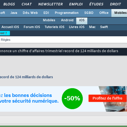
BLOGS
CHAT
NEWSLETTER
EMPLOI
ÉTUDES
DROIT
oft
Java
Dév. Web
EDI
Programmation
SGBD
Office
Mobiles
Mobiles
Android
iOS
Accueil iOS
Forum iOS
Tutoriels iOS
Livres iOS
Mac
Swift
ent !
Règles
nonce un chiffre d'affaires trimestriel record de 124 milliards de dollars
ecord de 124 milliards de dollars