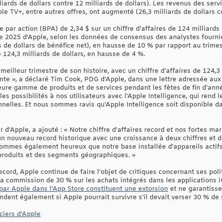
liards de dollars contre 12 milliards de dollars). Les revenus des ser
le TV+, entre autres offres, ont augmenté (26,3 milliards de dollars co
 par action (BPA) de 2,34 $ sur un chiffre d'affaires de 124 milliards 
ice 2025 d'Apple, selon les données de consensus des analystes fourn
rds de dollars de bénéfice net), en hausse de 10 % par rapport au tri
e 124,3 milliards de dollars, en hausse de 4 %.
meilleur trimestre de son histoire, avec un chiffre d'affaires de 124,3
nte », a déclaré Tim Cook, PDG d'Apple, dans une lettre adressée aux 
lleure gamme de produits et de services pendant les fêtes de fin d'ann
es possibilités à nos utilisateurs avec l'Apple Intelligence, qui rend 
nnelles. Et nous sommes ravis qu'Apple Intelligence soit disponible d
 d'Apple, a ajouté : « Notre chiffre d'affaires record et nos fortes ma
un nouveau record historique avec une croissance à deux chiffres et d
sommes également heureux que notre base installée d'appareils actifs
produits et des segments géographiques. »
cord, Apple continue de faire l'objet de critiques concernant ses polit
 commission de 30 % sur les achats intégrés dans les applications i
 par Apple dans l'App Store constituent une extorsion
et ne garantisse
ent également si Apple pourrait survivre s'il devait verser 30 % de so
ciers d'Apple