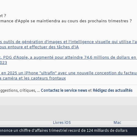
et ?
mance d'Apple se maintiendra au cours des prochains trimestres ?
 outils de génération d'images et l'intelligence visuelle qui utilise l
ous entoure et effectuer des tâches d'IA
 PDG d'Apple, a augmenté pour atteindre 74,6 millions de dollars en 2
2023
r en 2025 un iPhone "ultrafin" avec une nouvelle conception du fact
la caméra et les capteurs frontaux
gestions, critiques, ...
Contactez le service news
et
Rédigez des actualités
Livres iOS
Mac
nonce un chiffre d'affaires trimestriel record de 124 milliards de dollars