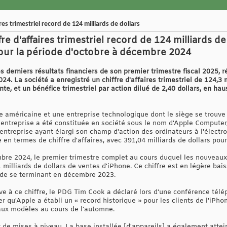
es trimestriel record de 124 milliards de dollars
e d'affaires trimestriel record de 124 milliards de
our la période d'octobre à décembre 2024
s derniers résultats financiers de son premier trimestre fiscal 2025, 
4. La société a enregistré un chiffre d'affaires trimestriel de 124,3 
te, et un bénéfice trimestriel par action dilué de 2,40 dollars, en ha
e américaine et une entreprise technologique dont le siège se trouve 
l'entreprise a été constituée en société sous le nom d'Apple Computer, 
'entreprise ayant élargi son champ d'action des ordinateurs à l'électr
en termes de chiffre d'affaires, avec 391,04 milliards de dollars pour
bre 2024, le premier trimestre complet au cours duquel les nouveau
1 milliards de dollars de ventes d'iPhone. Ce chiffre est en légère bai
iode se terminant en décembre 2023.
ve à ce chiffre, le PDG Tim Cook a déclaré lors d'une conférence télé
er qu'Apple a établi un « record historique » pour les clients de l'iPho
aux modèles au cours de l'automne.
de mises à niveau. La base installée [d'appareils] a également attei