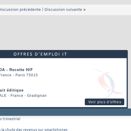
iscussion précédente
|
Discussion suivante
»
OA - Recette H/F
 France - Paris 75015
uit éditique
ALE
- France - Gradignan
Voir plus d'offres
 trimestriel
 à la chute des revenus sur smartphones