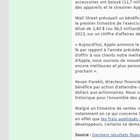
accessoires ont baissé (11,7 mil
des appareils et le streamer App
Wall Street prévoyait un bénéfice
le premier trimestre de l'exerc
dilué de 2,40 $ (ou 36,3 millia
2023, sur un chiffre d'affaires d
« Aujourd'hui, Apple annonce le 
% par rapport à l'année précéde
d'offrir à nos clients notre mei
d'Apple, nous ouvrons de nouvell
encore meilleures et plus perso
prochain ».
Kevan Parekh, directeur financier
bénéfice par action d'atteindre 
dollars aux actionnaires. Nous 
historique pour l'ensemble des 
Malgré un trimestre de ventes re
notamment en ce qui concerne la
en effet que
les frais appliqués
développeurs. Certains se demand
Source :
Derniers résultats finan