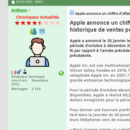
31/01/2025,
16h02
Anthony
Apple annonce un chiffre d'affair
Chroniqueur Actualités
Apple annonce un chiffr
historique de ventes p
Apple a annoncé le 30 janvier le
période d'octobre à décembre 202
% par rapport à l'année précéden
précédente.
Apple Inc. est une multinational
Silicon Valley. Fondée en 1976, 
rebaptisée Apple Inc. en 2007, l
Rédacteur technique
grande entreprise technologique 
Inscrit en
Novembre
2022
Messages
2 314
Pour la période d'octobre-décem
disponibles, Apple a réalisé 69,
dollars enregistrés pour la pér
Pour donner une tournure positi
tard dans la journée du 30 janvi
leurs téléphones vers de nouve
« Nous n'avons jamais vu autant 