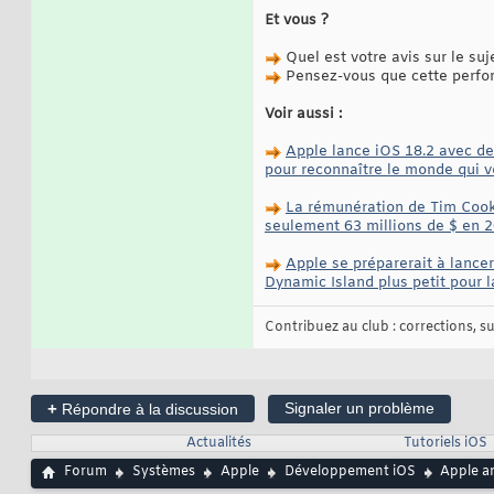
Et vous ?
Quel est votre avis sur le suj
Pensez-vous que cette perfor
Voir aussi :
Apple lance iOS 18.2 avec des
pour reconnaître le monde qui v
La rémunération de Tim Cook,
seulement 63 millions de $ en 
Apple se préparerait à lance
Dynamic Island plus petit pour 
Contribuez au club : corrections, sug
+
Signaler un problème
Répondre à la discussion
Actualités
Tutoriels iOS
Forum
Systèmes
Apple
Développement iOS
Apple an