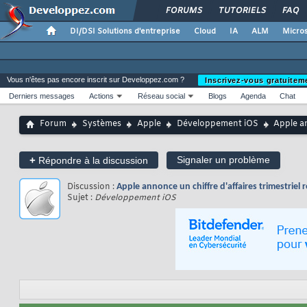
FORUMS
TUTORIELS
FAQ
DI/DSI Solutions d'entreprise
Cloud
IA
ALM
Micros
Vous n'êtes pas encore inscrit sur Developpez.com ?
Inscrivez-vous gratuitem
Derniers messages
Actions
Réseau social
Blogs
Agenda
Chat
Forum
Systèmes
Apple
Développement iOS
Apple an
+
Signaler un problème
Répondre à la discussion
Discussion :
Apple annonce un chiffre d'affaires trimestriel r
Sujet :
Développement iOS