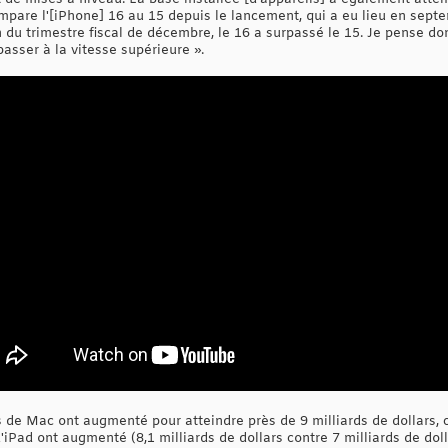
ompare l'[iPhone] 16 au 15 depuis le lancement, qui a eu lieu en septe
n du trimestre fiscal de décembre, le 16 a surpassé le 15. Je pense d
asser à la vitesse supérieure ».
de Mac ont augmenté pour atteindre près de 9 milliards de dollars, co
'iPad ont augmenté (8,1 milliards de dollars contre 7 milliards de dol