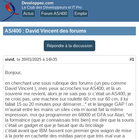
Developpez.com
Le Club des Développeurs et IT Pro
Actus
Forum AS/400
Emploi
AS/400
:
David Vincent des forums
Répondre à la discussion
vivid
,
le 30/01/2025 à 14h35
#1
Bonjour,
en cherchant une sous rubrique des forums (un peu comme
David Vincent ), mes yeux accroches sur AS400, et là un
souvenir me revient, alors je ne sais pas si c'était un AS400, je
ne crois pas, une machine sur roulette 60 cm sur 60 cm, il lui
fallait 15 ou 20 minutes pour démarrer...* et le langage GAP ! on
m'aurait entre les mains un silex cela m'aurait fait la même
impression, moi qui programmer en 68000 et GFA sur Atari, *et
la formatrice (que je connaissais très bien) me dire que la souris
c'était un gadget et que je faisait que du bricolage
c'était avant que IBM fassent son premier gros wagon de mise
à la porte en cachette des médias parce que très mal vue a