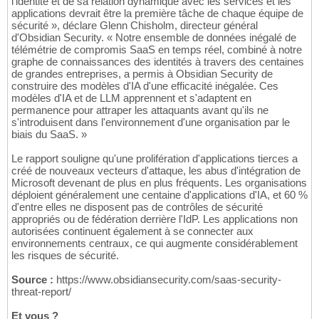
l'identité et de sa relation dynamique avec les services et les
applications devrait être la première tâche de chaque équipe de
sécurité », déclare Glenn Chisholm, directeur général
d'Obsidian Security. « Notre ensemble de données inégalé de
télémétrie de compromis SaaS en temps réel, combiné à notre
graphe de connaissances des identités à travers des centaines
de grandes entreprises, a permis à Obsidian Security de
construire des modèles d'IA d'une efficacité inégalée. Ces
modèles d'IA et de LLM apprennent et s'adaptent en
permanence pour attraper les attaquants avant qu'ils ne
s'introduisent dans l'environnement d'une organisation par le
biais du SaaS. »
Le rapport souligne qu'une prolifération d'applications tierces a
créé de nouveaux vecteurs d'attaque, les abus d'intégration de
Microsoft devenant de plus en plus fréquents. Les organisations
déploient généralement une centaine d'applications d'IA, et 60 %
d'entre elles ne disposent pas de contrôles de sécurité
appropriés ou de fédération derrière l'IdP. Les applications non
autorisées continuent également à se connecter aux
environnements centraux, ce qui augmente considérablement
les risques de sécurité.
Source :
https://www.obsidiansecurity.com/saas-security-
threat-report/
Et vous ?