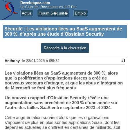
Developpez.com
Le Club des Développeurs et IT Pro
Actus
Forum S�curit�
Emploi
Sécurité
:
Les violations liées au SaaS augmentent de
300 %, d'après une étude d'Obsidian Security
Répondre à la discussion
Anthony
,
le 28/01/2025 à 09h32
#1
Les violations liées au SaaS augmentent de 300 %, alors
que la prolifération d'applications tierces a créé de
nouveaux vecteurs d'attaque, et que les abus d'intégration
de Microsoft se font plus fréquents
Un nouveau rapport d'Obsidian Security révèle une
augmentation sans précédent de 300 % d'une année sur
l'autre des failles SaaS entre septembre 2023 et 2024.
Cette augmentation survient alors que les organisations
s'appuient de plus en plus sur les applications SaaS, dont les
dépenses actuelles se chiffrent en centaines de milliards, soit