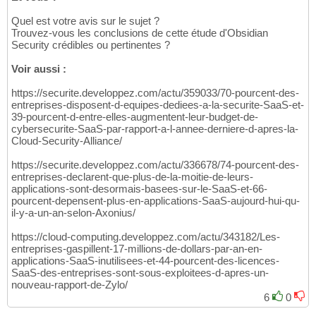
Quel est votre avis sur le sujet ?
Trouvez-vous les conclusions de cette étude d'Obsidian
Security crédibles ou pertinentes ?
Voir aussi :
https://securite.developpez.com/actu/359033/70-pourcent-des-
entreprises-disposent-d-equipes-dediees-a-la-securite-SaaS-et-
39-pourcent-d-entre-elles-augmentent-leur-budget-de-
cybersecurite-SaaS-par-rapport-a-l-annee-derniere-d-apres-la-
Cloud-Security-Alliance/
https://securite.developpez.com/actu/336678/74-pourcent-des-
entreprises-declarent-que-plus-de-la-moitie-de-leurs-
applications-sont-desormais-basees-sur-le-SaaS-et-66-
pourcent-depensent-plus-en-applications-SaaS-aujourd-hui-qu-
il-y-a-un-an-selon-Axonius/
https://cloud-computing.developpez.com/actu/343182/Les-
entreprises-gaspillent-17-millions-de-dollars-par-an-en-
applications-SaaS-inutilisees-et-44-pourcent-des-licences-
SaaS-des-entreprises-sont-sous-exploitees-d-apres-un-
nouveau-rapport-de-Zylo/
6
0