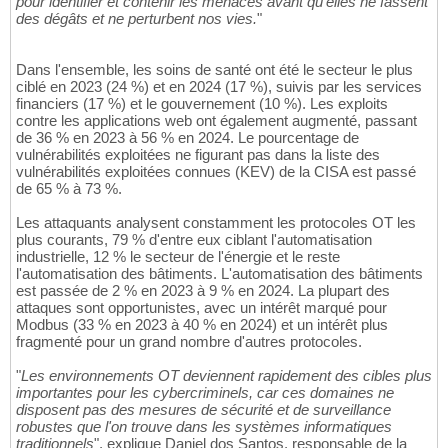
pour identifier et contenir les menaces avant qu'elles ne fassent
des dégâts et ne perturbent nos vies.
"
Dans l'ensemble, les soins de santé ont été le secteur le plus
ciblé en 2023 (24 %) et en 2024 (17 %), suivis par les services
financiers (17 %) et le gouvernement (10 %). Les exploits
contre les applications web ont également augmenté, passant
de 36 % en 2023 à 56 % en 2024. Le pourcentage de
vulnérabilités exploitées ne figurant pas dans la liste des
vulnérabilités exploitées connues (KEV) de la CISA est passé
de 65 % à 73 %.
Les attaquants analysent constamment les protocoles OT les
plus courants, 79 % d'entre eux ciblant l'automatisation
industrielle, 12 % le secteur de l'énergie et le reste
l'automatisation des bâtiments. L'automatisation des bâtiments
est passée de 2 % en 2023 à 9 % en 2024. La plupart des
attaques sont opportunistes, avec un intérêt marqué pour
Modbus (33 % en 2023 à 40 % en 2024) et un intérêt plus
fragmenté pour un grand nombre d'autres protocoles.
"
Les environnements OT deviennent rapidement des cibles plus
importantes pour les cybercriminels, car ces domaines ne
disposent pas des mesures de sécurité et de surveillance
robustes que l'on trouve dans les systèmes informatiques
traditionnels
", explique Daniel dos Santos, responsable de la