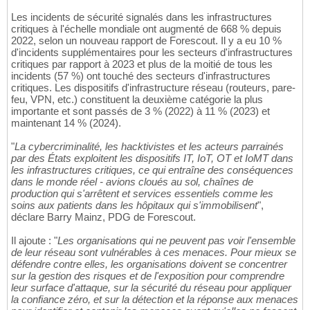
Les incidents de sécurité signalés dans les infrastructures
critiques à l'échelle mondiale ont augmenté de 668 % depuis
2022, selon un nouveau rapport de Forescout. Il y a eu 10 %
d'incidents supplémentaires pour les secteurs d'infrastructures
critiques par rapport à 2023 et plus de la moitié de tous les
incidents (57 %) ont touché des secteurs d'infrastructures
critiques. Les dispositifs d'infrastructure réseau (routeurs, pare-
feu, VPN, etc.) constituent la deuxième catégorie la plus
importante et sont passés de 3 % (2022) à 11 % (2023) et
maintenant 14 % (2024).
"
La cybercriminalité, les hacktivistes et les acteurs parrainés
par des États exploitent les dispositifs IT, IoT, OT et IoMT dans
les infrastructures critiques, ce qui entraîne des conséquences
dans le monde réel - avions cloués au sol, chaînes de
production qui s'arrêtent et services essentiels comme les
soins aux patients dans les hôpitaux qui s'immobilisent
",
déclare Barry Mainz, PDG de Forescout.
Il ajoute : "
Les organisations qui ne peuvent pas voir l'ensemble
de leur réseau sont vulnérables à ces menaces. Pour mieux se
défendre contre elles, les organisations doivent se concentrer
sur la gestion des risques et de l'exposition pour comprendre
leur surface d'attaque, sur la sécurité du réseau pour appliquer
la confiance zéro, et sur la détection et la réponse aux menaces