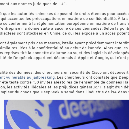
ent aux normes juridiques de l'UE.
 que les autorités chinoises disposent de droits étendus pour accéd
qui accentue les préoccupations en matière de confidentialité. À la s
e conformer à la réglementation européenne en matière de transfer
L'entreprise n'a donné suite à aucune de ces demandes. Selon la polit
collectées sont stockées en Chine, ce qui les expose à un accès poten
 ont également pris des mesures, l'Italie ayant précédemment interd
imilaires liées à la confidentialité au début de l'année. Alors que les
s reprises tiré la sonnette d'alarme au sujet des logiciels développés
ilité de DeepSeek appartient désormais à Apple et Google, qui n'ont
alité des données, des chercheurs en sécurité de Cisco ont découver
t vulnérable au jailbreaking
. Les chercheurs ont constaté que Deep
ir été testé contre "50 invites aléatoires de l'ensemble de données 
on, les activités illégales et les préjudices généraux." Il s'agit d'un
'ampleur du chaos que DeepSeek a semé dans l'industrie de l'IA dans