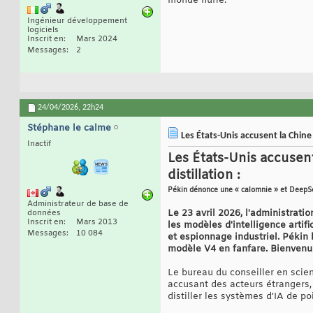
monde hurle.
Ingénieur développement
logiciels
Inscrit en
Mars 2024
Messages
2
24/04/2026,
22h24
Stéphane le calme
Les États-Unis accusent la Chine d
Inactif
Les États-Unis accusent 
distillation :
Pékin dénonce une « calomnie » et DeepSe
Administrateur de base de
Le 23 avril 2026, l'administrat
données
Inscrit en
Mars 2013
les modèles d'intelligence artifi
Messages
10 084
et espionnage industriel. Pékin 
modèle V4 en fanfare. Bienvenue
Le bureau du conseiller en scie
accusant des acteurs étrangers,
distiller les systèmes d'IA de po