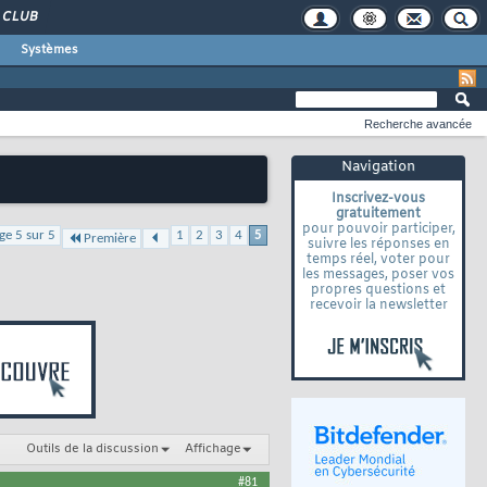
CLUB
Systèmes
Recherche avancée
Navigation
Inscrivez-vous
gratuitement
pour pouvoir participer,
ge 5 sur 5
1
2
3
4
5
Première
suivre les réponses en
temps réel, voter pour
les messages, poser vos
propres questions et
recevoir la newsletter
Outils de la discussion
Affichage
#81