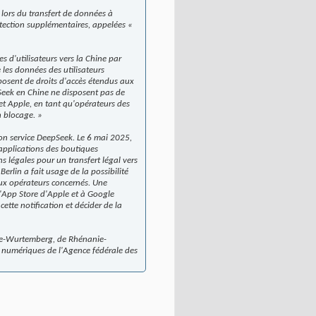
lors du transfert de données à
otection supplémentaires, appelées «
s d'utilisateurs vers la Chine par
les données des utilisateurs
posent de droits d'accès étendus aux
pSeek en Chine ne disposent pas de
 et Apple, en tant qu'opérateurs des
n blocage.
»
son service DeepSeek. Le 6 mai 2025,
 applications des boutiques
ns légales pour un transfert légal vers
erlin a fait usage de la possibilité
 aux opérateurs concernés. Une
 l'App Store d'Apple et à Google
tte notification et décider de la
ade-Wurtemberg, de Rhénanie-
es numériques de l'Agence fédérale des