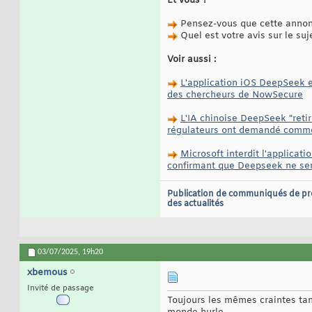
Et vous ?
Pensez-vous que cette annonc
Quel est votre avis sur le suj
Voir aussi :
L'application iOS DeepSeek e
des chercheurs de NowSecure
L'IA chinoise DeepSeek "retir
régulateurs ont demandé commen
Microsoft interdit l'applica
confirmant que Deepseek ne sera
Publication de communiqués de pr
des actualités
03/07/2025,
19h20
xbemous
Invité de passage
Toujours les mêmes craintes tand