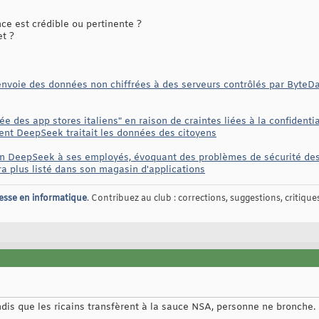
e est crédible ou pertinente ?
et ?
nvoie des données non chiffrées à des serveurs contrôlés par ByteD
ée des app stores italiens" en raison de craintes liées à la confidenti
t DeepSeek traitait les données des citoyens
tion DeepSeek à ses employés, évoquant des problèmes de sécurité de
 plus listé dans son magasin d'applications
esse en informatique
. Contribuez au club : corrections, suggestions, critiques,
is que les ricains transfèrent à la sauce NSA, personne ne bronche. M