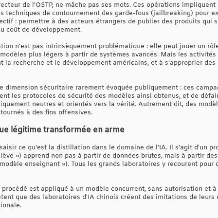
recteur de l'OSTP, ne mâche pas ses mots. Ces opérations impliquent l
s techniques de contournement des garde-fous (jailbreaking) pour ex
jectif : permettre à des acteurs étrangers de publier des produits qu
du coût de développement.
ation n'est pas intrinsèquement problématique : elle peut jouer un rôle 
odèles plus légers à partir de systèmes avancés. Mais les activités d
 la recherche et le développement américains, et à s'approprier des i
dimension sécuritaire rarement évoquée publiquement : ces campag
nt les protocoles de sécurité des modèles ainsi obtenus, et de défa
giquement neutres et orientés vers la vérité. Autrement dit, des modè
etournés à des fins offensives.
nique légitime transformée en arme
saisir ce qu'est la distillation dans le domaine de l'IA. Il s'agit d'un
élève ») apprend non pas à partir de données brutes, mais à partir d
 modèle enseignant »). Tous les grands laboratoires y recourent pour 
 procédé est appliqué à un modèle concurrent, sans autorisation et à
tent que des laboratoires d'IA chinois créent des imitations de leurs 
ionale.