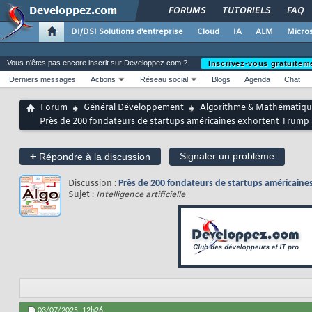
FORUMS
TUTORIELS
FAQ
DI/DSI Solutions d'entreprise
Cloud
IA
ALM
Micros
Vous n'êtes pas encore inscrit sur Developpez.com ?
Inscrivez-vous gratuitem
Derniers messages
Actions
Réseau social
Blogs
Agenda
Chat
Forum
Général Développement
Algorithme & Mathématiqu
Près de 200 fondateurs de startups américaines exhortent Trump à
+
Signaler un problème
Répondre à la discussion
Discussion :
Près de 200 fondateurs de startups américaines
Sujet :
Intelligence artificielle
03/07/2025,
12h26