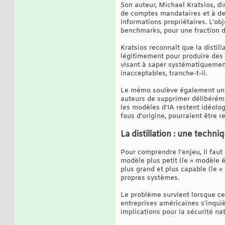
Son auteur, Michael Kratsios, di
de comptes mandataires et à de
informations propriétaires. L'ob
benchmarks, pour une fraction 
Kratsios reconnaît que la distill
légitimement pour produire des m
visant à saper systématiquement
inacceptables, tranche-t-il.
Le mémo soulève également une 
auteurs de supprimer délibéréme
les modèles d'IA restent idéolo
fous d'origine, pourraient être r
La distillation : une tech
Pour comprendre l'enjeu, il faut 
modèle plus petit (le « modèle 
plus grand et plus capable (le «
propres systèmes.
Le problème survient lorsque ce
entreprises américaines s'inquiè
implications pour la sécurité nat