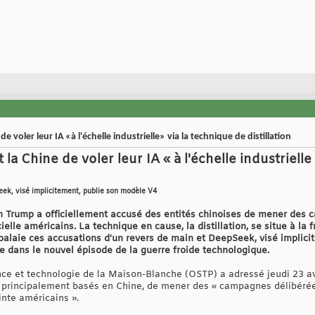
e voler leur IA «à l'échelle industrielle» via la technique de distillation
la Chine de voler leur IA « à l'échelle industrielle
ek, visé implicitement, publie son modèle V4
ion Trump a officiellement accusé des entités chinoises de mener des
cielle américains. La technique en cause, la distillation, se situe à la 
balaie ces accusations d'un revers de main et DeepSeek, visé implicit
 dans le nouvel épisode de la guerre froide technologique.
nce et technologie de la Maison-Blanche (OSTP) a adressé jeudi 23 a
 principalement basés en Chine, de mener des « campagnes délibérées 
inte américains ».