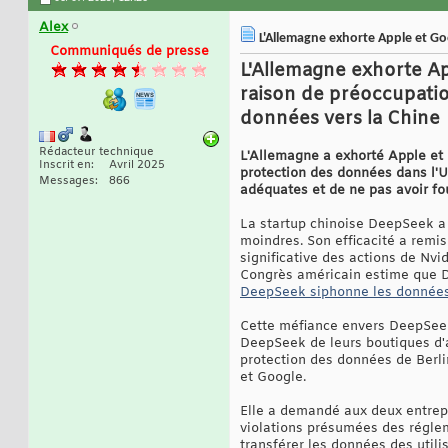
Alex
L'Allemagne exhorte Apple et Goo
Communiqués de presse
L'Allemagne exhorte Ap
raison de préoccupatio
données vers la Chine
Rédacteur technique
L'Allemagne a exhorté Apple et 
Inscrit en
Avril 2025
protection des données dans l'U
Messages
866
adéquates et de ne pas avoir fo
La startup chinoise DeepSeek a
moindres. Son efficacité a remis
significative des actions de Nv
Congrès américain estime que De
DeepSeek siphonne les données
Cette méfiance envers DeepSeek
DeepSeek de leurs boutiques d'a
protection des données de Berlin
et Google.
Elle a demandé aux deux entrepr
violations présumées des régle
transférer les données des utili