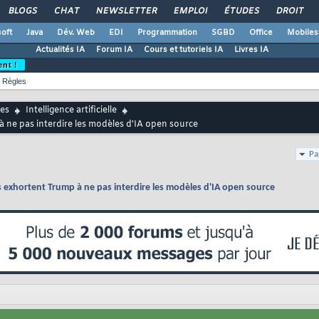
BLOGS
CHAT
NEWSLETTER
EMPLOI
ÉTUDES
DROIT
oft
Java
Dév. Web
EDI
Programmation
SGBD
Office
Mobiles
Actualités IA
Forum IA
Cours et tutoriels IA
Livres IA
ent !
Règles
es
Intelligence artificielle
 ne pas interdire les modèles d'IA open source
Pa
 exhortent Trump à ne pas interdire les modèles d'IA open source