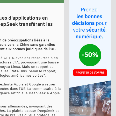
ues d'applications en
eepSeek transférant les
n de préoccupations liées à la
eurs vers la Chine sans garanties
nt aux normes juridiques de l'UE.
 à GPT-4, avec des ressources bien
uctures d'IA, provoquant une baisse
 noyau Linux. Mais un rapport du
les États-Unis. Selon le rapport,
logies américaines volées".
xhorté Apple et Google à retirer
nnées dans l'UE. La commissaire à la
igence artificielle DeepSeek à Apple
ations allemandes, invoquant des
ées. La plainte accuse DeepSeek de
rni de preuves qu'elle protège les