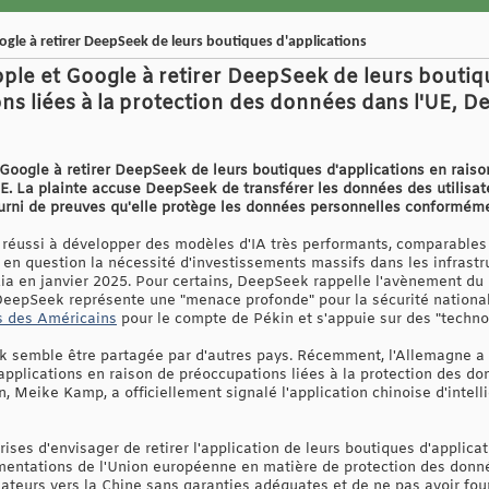
gle à retirer DeepSeek de leurs boutiques d'applications
ple et Google à retirer DeepSeek de leurs boutiq
ns liées à la protection des données dans l'UE, D
Google à retirer DeepSeek de leurs boutiques d'applications en raiso
E. La plainte accuse DeepSeek de transférer les données des utilisat
urni de preuves qu'elle protège les données personnelles conforméme
 réussi à développer des modèles d'IA très performants, comparables
 en question la nécessité d'investissements massifs dans les infrastr
idia en janvier 2025. Pour certains, DeepSeek rappelle l'avènement du
epSeek représente une "menace profonde" pour la sécurité nationale 
 des Américains
pour le compte de Pékin et s'appuie sur des "techno
 semble être partagée par d'autres pays. Récemment, l'Allemagne a e
pplications en raison de préoccupations liées à la protection des do
, Meike Kamp, a officiellement signalé l'application chinoise d'intell
ises d'envisager de retirer l'application de leurs boutiques d'applic
mentations de l'Union européenne en matière de protection des donn
sateurs vers la Chine sans garanties adéquates et de ne pas avoir fou