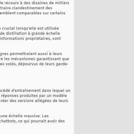
e recours à des dizaines de milliers
traire clandestinement des
i semblent comparables sur certains
crucial lorsqu'elle est utilisée
e distillation à grande échelle
nformations propriétaires, sont
nes permettraient aussi à leurs
ire les mécanismes garantissant que
les volés, dépourvus de leurs garde-
 procédé d'entraînement dans lequel un
es réponses produites par un modèle
créer des versions allégées de leurs
 une échelle massive. Les
chatbots, ce qui pourrait avoir des