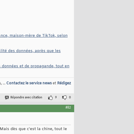
ance, maison-mère de TikTok, selon
alité des données, après que les
s données et de propagande, tout en
 ...
Contactez le service news
et
Rédigez
Répondre avec citation
9
0
#82
ais dès que c'est la chine, tout le