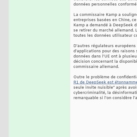
données personnelles conformém
La commissaire Kamp a souligné
entreprises basées en Chine, ce 
Kamp a demandé à DeepSeek de s
se retirer du marché allemand. 
toutes les données utilisateur 
D'autres régulateurs européens
d'applications pour des raisons s
données dans l'UE ont à plusieur
décision concernant la disponib
commissaire allemand.
Outre le problème de confidenti
R1 de DeepSeek est étonnammen
seule invite nuisible" après avo
cybercriminalité, la désinformati
remarquable si l'on considère l