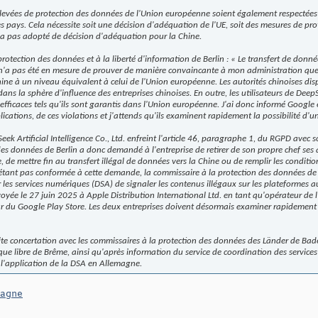
levées de protection des données de l'Union européenne soient également respectées 
es pays. Cela nécessite soit une décision d'adéquation de l'UE, soit des mesures de pr
'a pas adopté de décision d'adéquation pour la Chine.
otection des données et à la liberté d'information de Berlin : «
Le transfert de donnée
 n'a pas été en mesure de prouver de manière convaincante à mon administration que 
ne à un niveau équivalent à celui de l'Union européenne. Les autorités chinoises dis
ans la sphère d'influence des entreprises chinoises. En outre, les utilisateurs de Dee
 efficaces tels qu'ils sont garantis dans l'Union européenne. J'ai donc informé Google
cations, de ces violations et j'attends qu'ils examinent rapidement la possibilité d'u
 Artificial Intelligence Co., Ltd. enfreint l'article 46, paragraphe 1, du RGPD avec 
des données de Berlin a donc demandé à l'entreprise de retirer de son propre chef ses
 de mettre fin au transfert illégal de données vers la Chine ou de remplir les conditio
s'étant pas conformée à cette demande, la commissaire à la protection des données de B
sur les services numériques (DSA) de signaler les contenus illégaux sur les plateformes
voyée le 27 juin 2025 à Apple Distribution International Ltd. en tant qu'opérateur de
ur du Google Play Store. Les deux entreprises doivent désormais examiner rapidement ce
roite concertation avec les commissaires à la protection des données des Länder de B
tique libre de Brême, ainsi qu'après information du service de coordination des servic
 l'application de la DSA en Allemagne.
magne