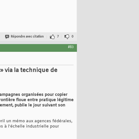
Répondre avec citation
7
0
#83
 » via la technique de
 campagnes organisées pour copier
frontière floue entre pratique légitime
ement, publie le jour suivant son
vril un mémo aux agences fédérales,
à l'échelle industrielle pour