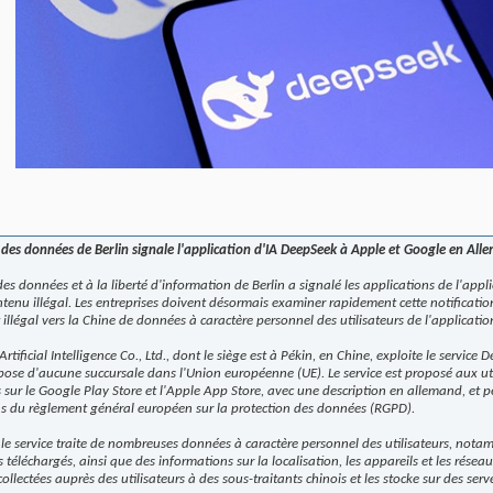
 des données de Berlin signale l'application d'IA DeepSeek à Apple et Google en Al
es données et à la liberté d'information de Berlin a signalé les applications de l'app
u illégal. Les entreprises doivent désormais examiner rapidement cette notification
t illégal vers la Chine de données à caractère personnel des utilisateurs de l'applicatio
ificial Intelligence Co., Ltd., dont le siège est à Pékin, en Chine, exploite le service
ispose d'aucune succursale dans l'Union européenne (UE). Le service est proposé aux ut
 sur le Google Play Store et l'Apple App Store, avec une description en allemand, et pe
ns du règlement général européen sur la protection des données (RGPD).
le service traite de nombreuses données à caractère personnel des utilisateurs, notamm
rs téléchargés, ainsi que des informations sur la localisation, les appareils et les réseaux
llectées auprès des utilisateurs à des sous-traitants chinois et les stocke sur des serv