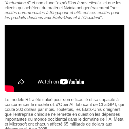
"
facturation à
" et non d'une "
expédition à nos clients
" et que les
clients qui achètent du matériel Nvidia ont généralement "
des
entités commerciales à Singapour et utilisent ces entités pour
les produits destinés aux États-Unis et à l'Occident
".
Le modèle R1 a été salué pour son efficacité et sa capacité à
concurrencer le modèle o1 d'OpenAI, fabricant de ChatGPT, qui
coûte 200 dollars par mois. Toutefois, les États-Unis craignent
que l'entreprise chinoise ne remette en question les dépenses
importantes du monde occidental dans le domaine de l'IA. Meta
et Microsoft ont chacun affecté 65 milliards de dollars aux
dépenses d'IA en 2025.