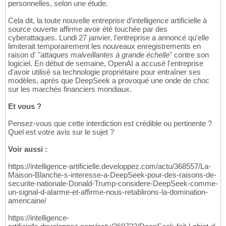
personnelles, selon une étude.
Cela dit, la toute nouvelle entreprise d'intelligence artificielle à
source ouverte affirme avoir été touchée par des
cyberattaques. Lundi 27 janvier, l'entreprise a annoncé qu'elle
limiterait temporairement les nouveaux enregistrements en
raison d' "
attaques malveillantes à grande échelle
" contre son
logiciel. En début de semaine, OpenAI a accusé l'entreprise
d'avoir utilisé sa technologie propriétaire pour entraîner ses
modèles, après que DeepSeek a provoqué une onde de choc
sur les marchés financiers mondiaux.
Et vous ?
Pensez-vous que cette interdiction est crédible ou pertinente ?
Quel est votre avis sur le sujet ?
Voir aussi :
https://intelligence-artificielle.developpez.com/actu/368557/La-
Maison-Blanche-s-interesse-a-DeepSeek-pour-des-raisons-de-
securite-nationale-Donald-Trump-considere-DeepSeek-comme-
un-signal-d-alarme-et-affirme-nous-retablirons-la-domination-
americaine/
https://intelligence-