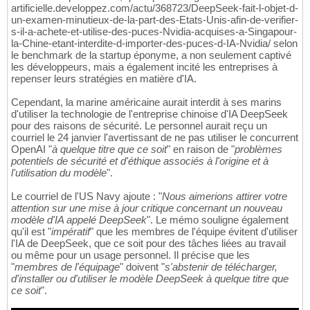
artificielle.developpez.com/actu/368723/DeepSeek-fait-l-objet-d-
un-examen-minutieux-de-la-part-des-Etats-Unis-afin-de-verifier-
s-il-a-achete-et-utilise-des-puces-Nvidia-acquises-a-Singapour-
la-Chine-etant-interdite-d-importer-des-puces-d-IA-Nvidia/ selon
le benchmark de la startup éponyme, a non seulement captivé
les développeurs, mais a également incité les entreprises à
repenser leurs stratégies en matière d'IA.
Cependant, la marine américaine aurait interdit à ses marins
d'utiliser la technologie de l'entreprise chinoise d'IA DeepSeek
pour des raisons de sécurité. Le personnel aurait reçu un
courriel le 24 janvier l'avertissant de ne pas utiliser le concurrent
OpenAI "
à quelque titre que ce soit
" en raison de "
problèmes
potentiels de sécurité et d'éthique associés à l'origine et à
l'utilisation du modèle
".
Le courriel de l'US Navy ajoute : "
Nous aimerions attirer votre
attention sur une mise à jour critique concernant un nouveau
modèle d'IA appelé DeepSeek
". Le mémo souligne également
qu'il est "
impératif
" que les membres de l'équipe évitent d'utiliser
l'IA de DeepSeek, que ce soit pour des tâches liées au travail
ou même pour un usage personnel. Il précise que les
"
membres de l'équipage
" doivent "
s'abstenir de télécharger,
d'installer ou d'utiliser le modèle DeepSeek à quelque titre que
ce soit
".