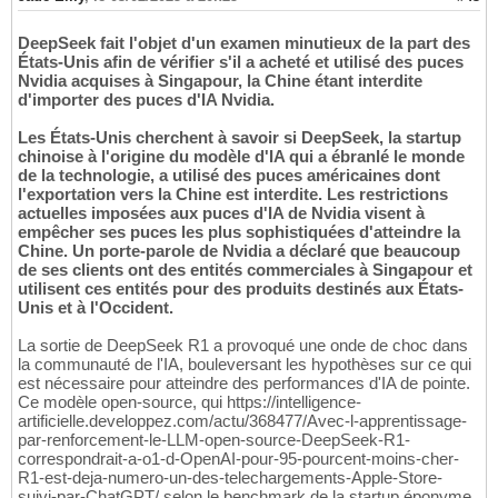
DeepSeek fait l'objet d'un examen minutieux de la part des
États-Unis afin de vérifier s'il a acheté et utilisé des puces
Nvidia acquises à Singapour, la Chine étant interdite
d'importer des puces d'IA Nvidia.
Les États-Unis cherchent à savoir si DeepSeek, la startup
chinoise à l'origine du modèle d'IA qui a ébranlé le monde
de la technologie, a utilisé des puces américaines dont
l'exportation vers la Chine est interdite. Les restrictions
actuelles imposées aux puces d'IA de Nvidia visent à
empêcher ses puces les plus sophistiquées d'atteindre la
Chine. Un porte-parole de Nvidia a déclaré que beaucoup
de ses clients ont des entités commerciales à Singapour et
utilisent ces entités pour des produits destinés aux États-
Unis et à l'Occident.
La sortie de DeepSeek R1 a provoqué une onde de choc dans
la communauté de l'IA, bouleversant les hypothèses sur ce qui
est nécessaire pour atteindre des performances d'IA de pointe.
Ce modèle open-source, qui https://intelligence-
artificielle.developpez.com/actu/368477/Avec-l-apprentissage-
par-renforcement-le-LLM-open-source-DeepSeek-R1-
correspondrait-a-o1-d-OpenAI-pour-95-pourcent-moins-cher-
R1-est-deja-numero-un-des-telechargements-Apple-Store-
suivi-par-ChatGPT/ selon le benchmark de la startup éponyme,