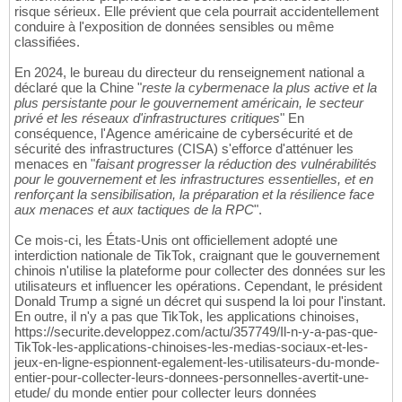
risque sérieux. Elle prévient que cela pourrait accidentellement
conduire à l'exposition de données sensibles ou même
classifiées.
En 2024, le bureau du directeur du renseignement national a
déclaré que la Chine "
reste la cybermenace la plus active et la
plus persistante pour le gouvernement américain, le secteur
privé et les réseaux d'infrastructures critiques
" En
conséquence, l'Agence américaine de cybersécurité et de
sécurité des infrastructures (CISA) s'efforce d'atténuer les
menaces en "
faisant progresser la réduction des vulnérabilités
pour le gouvernement et les infrastructures essentielles, et en
renforçant la sensibilisation, la préparation et la résilience face
aux menaces et aux tactiques de la RPC
".
Ce mois-ci, les États-Unis ont officiellement adopté une
interdiction nationale de TikTok, craignant que le gouvernement
chinois n'utilise la plateforme pour collecter des données sur les
utilisateurs et influencer les opérations. Cependant, le président
Donald Trump a signé un décret qui suspend la loi pour l'instant.
En outre, il n'y a pas que TikTok, les applications chinoises,
https://securite.developpez.com/actu/357749/Il-n-y-a-pas-que-
TikTok-les-applications-chinoises-les-medias-sociaux-et-les-
jeux-en-ligne-espionnent-egalement-les-utilisateurs-du-monde-
entier-pour-collecter-leurs-donnees-personnelles-avertit-une-
etude/ du monde entier pour collecter leurs données