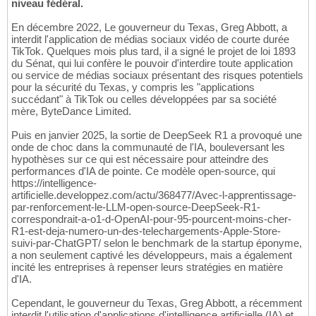
niveau fédéral.
En décembre 2022, Le gouverneur du Texas, Greg Abbott, a
interdit l'application de médias sociaux vidéo de courte durée
TikTok. Quelques mois plus tard, il a signé le projet de loi 1893
du Sénat, qui lui confère le pouvoir d'interdire toute application
ou service de médias sociaux présentant des risques potentiels
pour la sécurité du Texas, y compris les "applications
succédant" à TikTok ou celles développées par sa société
mère, ByteDance Limited.
Puis en janvier 2025, la sortie de DeepSeek R1 a provoqué une
onde de choc dans la communauté de l'IA, bouleversant les
hypothèses sur ce qui est nécessaire pour atteindre des
performances d'IA de pointe. Ce modèle open-source, qui
https://intelligence-
artificielle.developpez.com/actu/368477/Avec-l-apprentissage-
par-renforcement-le-LLM-open-source-DeepSeek-R1-
correspondrait-a-o1-d-OpenAI-pour-95-pourcent-moins-cher-
R1-est-deja-numero-un-des-telechargements-Apple-Store-
suivi-par-ChatGPT/ selon le benchmark de la startup éponyme,
a non seulement captivé les développeurs, mais a également
incité les entreprises à repenser leurs stratégies en matière
d'IA.
Cependant, le gouverneur du Texas, Greg Abbott, a récemment
interdit l'utilisation d'applications d'intelligence artificielle (IA) et