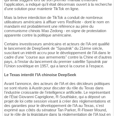
l'application, a indiqué qu'il était désormais ouvert à la recherche
d'une solution pour maintenir TikTok en ligne.
Mais la brève interdiction de TikTok a conduit de nombreux
utilisateurs américains à affluer vers RedNote - dont le nom en
mandarin est probablement une référence au père du
communisme chinois Mao Zedong - en signe de protestation
apparente contre la politique américaine.
Certains investisseurs américains et acteurs de l'IA ont qualifié
le lancement de DeepSeek de "Spoutnik" du 21ème siècle,
suscitant un intérêt accru pour le développement de l'IA dans le
cadre d'une "course aux armements" contre la Chine et d'autres
pays, à l'instar du lancement du premier satellite Spoutnik par
l'Union soviétique en 1957, qui a lancé la course à l'espace.
Le Texas interdit l'IA chinoise DeepSeek
Avant l'annonce, des acteurs de l'IA et des décideurs politiques
se sont réunis à Austin pour discuter du rôle du Texas dans
l'industrie croissante de l'intelligence artificielle. Le représentant
de l'État Giovanni Capriglione, R-Southlake, qui a déposé un
projet de loi cette session visant à créer des réglementations et
des garanties pour le développement de l'IA au Texas, s'est
exprimé aux côtés du sénateur Tan Parker, R-Flower Mound,
sur le rôle de la législature dans la réglementation de l'IA tout en