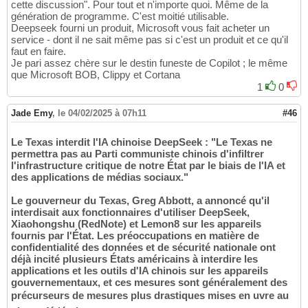
cette discussion". Pour tout et n'importe quoi. Même de la
génération de programme. C'est moitié utilisable.
Deepseek fourni un produit, Microsoft vous fait acheter un
service - dont il ne sait même pas si c'est un produit et ce qu'il
faut en faire.
Je pari assez chère sur le destin funeste de Copilot ; le même
que Microsoft BOB, Clippy et Cortana
1
0
Jade Emy
,
le 04/02/2025 à 07h11
#46
Le Texas interdit l'IA chinoise DeepSeek : "Le Texas ne
permettra pas au Parti communiste chinois d'infiltrer
l'infrastructure critique de notre État par le biais de l'IA et
des applications de médias sociaux."
Le gouverneur du Texas, Greg Abbott, a annoncé qu'il
interdisait aux fonctionnaires d'utiliser DeepSeek,
Xiaohongshu (RedNote) et Lemon8 sur les appareils
fournis par l'État. Les préoccupations en matière de
confidentialité des données et de sécurité nationale ont
déjà incité plusieurs États américains à interdire les
applications et les outils d'IA chinois sur les appareils
gouvernementaux, et ces mesures sont généralement des
précurseurs de mesures plus drastiques mises en uvre au