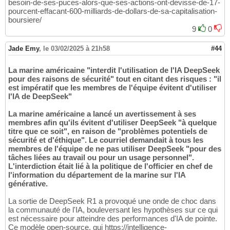
besoin-de-ses-puces-alors-que-ses-actions-ont-devisse-de-17-
pourcent-effacant-600-milliards-de-dollars-de-sa-capitalisation-
boursiere/
9
0
Jade Emy
,
le 03/02/2025 à 21h58
#44
La marine américaine "interdit l'utilisation de l'IA DeepSeek
pour des raisons de sécurité" tout en citant des risques : "il
est impératif que les membres de l'équipe évitent d'utiliser
l'IA de DeepSeek"
La marine américaine a lancé un avertissement à ses
membres afin qu'ils évitent d'utiliser DeepSeek "à quelque
titre que ce soit", en raison de "problèmes potentiels de
sécurité et d'éthique". Le courriel demandait à tous les
membres de l'équipe de ne pas utiliser DeepSeek "pour des
tâches liées au travail ou pour un usage personnel".
L'interdiction était lié à la politique de l'officier en chef de
l'information du département de la marine sur l'IA
générative.
La sortie de DeepSeek R1 a provoqué une onde de choc dans
la communauté de l'IA, bouleversant les hypothèses sur ce qui
est nécessaire pour atteindre des performances d'IA de pointe.
Ce modèle open-source, qui https://intelligence-