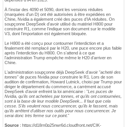
À l'instar des 4090 et 5090, dont les versions réduites
(marquées d'un D) ont été autorisées à être expédiées en
Chine, Nvidia a également créé des puces d'IA réduites. On
soupçonne DeepSeek d'avoir utilisé du matériel H800 pour
construire R1, comme l'indique son document sur le modèle
V3, dont l'importation est également bloquée.
Le H800 a été conçu pour contourner l'interdiction et a
finalement été remplacé par le H20, une puce encore plus faible
après l'interdiction du H800. On s'attend à ce que
l'administration Trump empêche même le H20 d'arriver en
Chine.
L'administration soupçonne déjà DeepSeek d'avoir "
acheté des
tonnes
" de puces Nvidia pour construire le R1. Lors de son
audition de confirmation, Howard Lutnick, choisi par Trump pour
diriger le département du commerce, a carrément accusé
DeepSeek d'avoir enfreint la loi américaine : "
Les puces de
Nvidia, qu'ils ont achetées par tonnes, et qu'ils ont contournées,
sont à la base de leur modèle DeepSeek... Il faut que cela
cesse. S'ils veulent nous concurrencer, qu'ils le fassent, mais
qu'ils arrêtent d'utiliser nos outils pour nous concurrencer. Je
serai donc très ferme sur ce point.
"
Source
: https://d18rn0p25nwr6d.cloudfront.net/CIK-