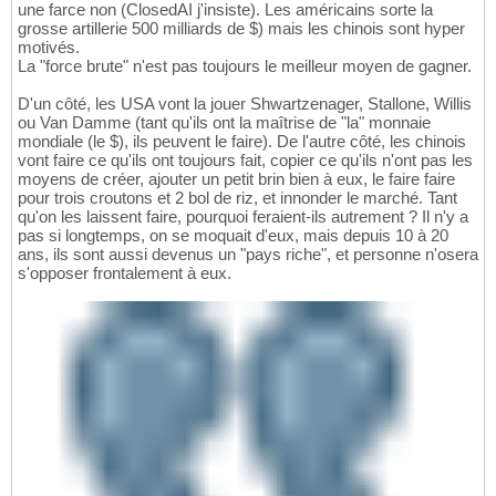
une farce non (ClosedAI j'insiste). Les américains sorte la
grosse artillerie 500 milliards de $) mais les chinois sont hyper
motivés.
La "force brute" n'est pas toujours le meilleur moyen de gagner.
D'un côté, les USA vont la jouer Shwartzenager, Stallone, Willis
ou Van Damme (tant qu'ils ont la maîtrise de "la" monnaie
mondiale (le $), ils peuvent le faire). De l'autre côté, les chinois
vont faire ce qu'ils ont toujours fait, copier ce qu'ils n'ont pas les
moyens de créer, ajouter un petit brin bien à eux, le faire faire
pour trois croutons et 2 bol de riz, et innonder le marché. Tant
qu'on les laissent faire, pourquoi feraient-ils autrement ? Il n'y a
pas si longtemps, on se moquait d'eux, mais depuis 10 à 20
ans, ils sont aussi devenus un "pays riche", et personne n'osera
s'opposer frontalement à eux.