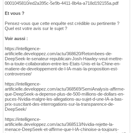
0001045810/ed2a395c-5e9b-4411-8b4a-a718d192155a.pdf
Et vous ?
Pensez-vous que cette enquête est crédible ou pertinente ?
Quel est votre avis sur le sujet ?
Voir aussi :
https://intelligence-
artificielle.developpez.com/actu/368620/Retombees-de-
DeepSeek-le-senateur-republicain-Josh-Hawley-veut-mettre-
fin-a-toute-collaboration-entre-les-Etats-Unis-et-la-Chine-en-
matiere-de-developpement-de-l-IA-mais-la-proposition-est-
controversee/
https://intelligence-
artificielle.developpez.com/actu/368569/SemiAnalysis-affirme-
que-DeepSeek-a-depense-plus-de-500-millions-de-dollars-en-
puces-Nvidia-malgre-les-allegations-au-sujet-d-une-IA-a-bas-
prix-suscitant-des-interrogations-sur-la-transparence-de-
DeepSeek/
https://intelligence-
artificielle.developpez.com/actu/368513/Nvidia-rejette-la-
menace-DeepSeek-et-affirme-que-l-IA-chinoise-a-toujours-