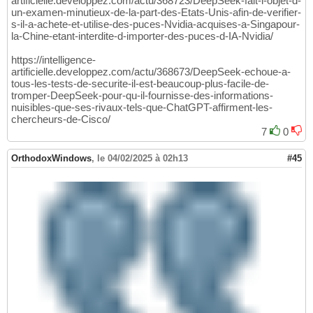
artificielle.developpez.com/actu/368723/DeepSeek-fait-l-objet-d-
un-examen-minutieux-de-la-part-des-Etats-Unis-afin-de-verifier-
s-il-a-achete-et-utilise-des-puces-Nvidia-acquises-a-Singapour-
la-Chine-etant-interdite-d-importer-des-puces-d-IA-Nvidia/
https://intelligence-
artificielle.developpez.com/actu/368673/DeepSeek-echoue-a-
tous-les-tests-de-securite-il-est-beaucoup-plus-facile-de-
tromper-DeepSeek-pour-qu-il-fournisse-des-informations-
nuisibles-que-ses-rivaux-tels-que-ChatGPT-affirment-les-
chercheurs-de-Cisco/
7
0
OrthodoxWindows
,
le 04/02/2025 à 02h13
#45