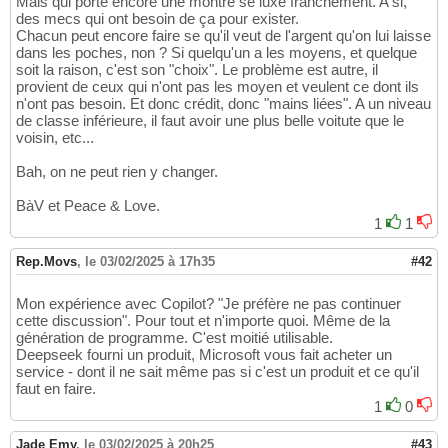
Mais qui porte encore une montre se luxe franchement. A si,
des mecs qui ont besoin de ça pour exister.
Chacun peut encore faire se qu'il veut de l'argent qu'on lui laisse
dans les poches, non ? Si quelqu'un a les moyens, et quelque
soit la raison, c'est son "choix". Le problème est autre, il
provient de ceux qui n'ont pas les moyen et veulent ce dont ils
n'ont pas besoin. Et donc crédit, donc "mains liées". A un niveau
de classe inférieure, il faut avoir une plus belle voitute que le
voisin, etc...
Bah, on ne peut rien y changer.
BàV et Peace & Love.
1
1
Rep.Movs
,
le 03/02/2025 à 17h35
#42
Mon expérience avec Copilot? "Je préfère ne pas continuer
cette discussion". Pour tout et n'importe quoi. Même de la
génération de programme. C'est moitié utilisable.
Deepseek fourni un produit, Microsoft vous fait acheter un
service - dont il ne sait même pas si c'est un produit et ce qu'il
faut en faire.
1
0
Jade Emy
,
le 03/02/2025 à 20h25
#43