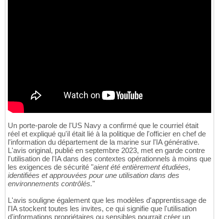
Un porte-parole de l'US Navy a confirmé que le courriel était
réel et expliqué qu'il était lié à la politique de l'officier en chef de
l'information du département de la marine sur l'IA générative.
L'avis original, publié en septembre 2023, met en garde contre
l'utilisation de l'IA dans des contextes opérationnels à moins que
les exigences de sécurité "
aient été entièrement étudiées,
identifiées et approuvées pour une utilisation dans des
environnements contrôlés.
"
L'avis souligne également que les modèles d'apprentissage de
l'IA stockent toutes les invites, ce qui signifie que l'utilisation
d'informations propriétaires ou sensibles pourrait créer un