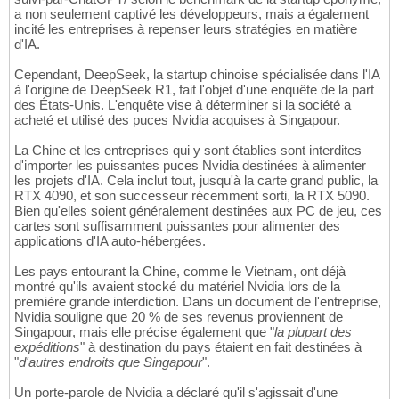
a non seulement captivé les développeurs, mais a également
incité les entreprises à repenser leurs stratégies en matière
d'IA.
Cependant, DeepSeek, la startup chinoise spécialisée dans l'IA
à l'origine de DeepSeek R1, fait l'objet d'une enquête de la part
des États-Unis. L'enquête vise à déterminer si la société a
acheté et utilisé des puces Nvidia acquises à Singapour.
La Chine et les entreprises qui y sont établies sont interdites
d'importer les puissantes puces Nvidia destinées à alimenter
les projets d'IA. Cela inclut tout, jusqu'à la carte grand public, la
RTX 4090, et son successeur récemment sorti, la RTX 5090.
Bien qu'elles soient généralement destinées aux PC de jeu, ces
cartes sont suffisamment puissantes pour alimenter des
applications d'IA auto-hébergées.
Les pays entourant la Chine, comme le Vietnam, ont déjà
montré qu'ils avaient stocké du matériel Nvidia lors de la
première grande interdiction. Dans un document de l'entreprise,
Nvidia souligne que 20 % de ses revenus proviennent de
Singapour, mais elle précise également que "
la plupart des
expéditions
" à destination du pays étaient en fait destinées à
"
d'autres endroits que Singapour
".
Un porte-parole de Nvidia a déclaré qu'il s'agissait d'une