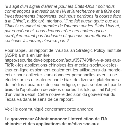
"
Il s'agit d'un signal d'alarme pour les États-Unis : soit nous
commençons à investir dans l'IA et la recherche et à faire ces
investissements importants, soit nous perdrons la course face
à la Chine
", a déclaré Interiano. "
Il ne fait aucun doute que les
Chinois essaient de prendre de l'avance sur les États-Unis et,
par conséquent, nous devons créer ces cadres qui ne
surréglementent pas l'industrie et qui nous permettront de
continuer à innover, n'est-ce pas ?
"
Pour rappel, un rapport de l'Australian Strategic Policy Institute
(ASPI) a mis en lumière
https://securite.developpez.com/actu/357749/Il-n-y-a-pas-que-
TikTok-les-applications-chinoises-les-medias-sociaux-et-les-
jeux-en-ligne-espionnent-egalement-les-utilisateurs-du-monde-
entier-pour-collecter-leurs-donnees-personnelles-avertit-une-
etude/ sur les utilisateurs par le biais de diverses plateformes
de médias sociaux et de jeux en ligne, et pas seulement par le
biais de l'application de vidéos courtes TikTok, qui fait l'objet
d'un vaste débat. Cette nouvelle décision du gouverneur du
Texas va dans le sens de ce rapport.
Voici le communiqué concernant cette annonce :
Le gouverneur Abbott annonce l'interdiction de l'IA
chinoise et des applications de médias sociaux