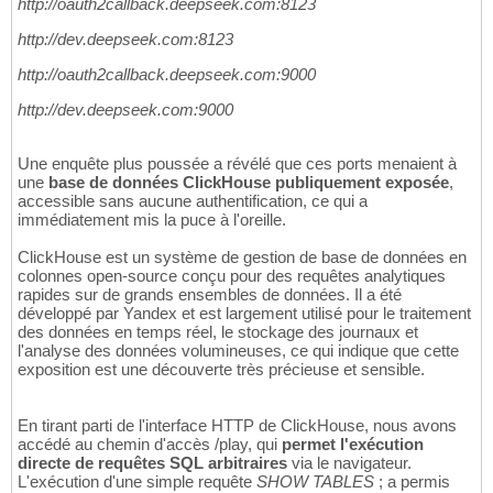
http://oauth2callback.deepseek.com:8123
http://dev.deepseek.com:8123
http://oauth2callback.deepseek.com:9000
http://dev.deepseek.com:9000
Une enquête plus poussée a révélé que ces ports menaient à
une
base de données ClickHouse publiquement exposée
,
accessible sans aucune authentification, ce qui a
immédiatement mis la puce à l'oreille.
ClickHouse est un système de gestion de base de données en
colonnes open-source conçu pour des requêtes analytiques
rapides sur de grands ensembles de données. Il a été
développé par Yandex et est largement utilisé pour le traitement
des données en temps réel, le stockage des journaux et
l'analyse des données volumineuses, ce qui indique que cette
exposition est une découverte très précieuse et sensible.
En tirant parti de l'interface HTTP de ClickHouse, nous avons
accédé au chemin d'accès /play, qui
permet l'exécution
directe de requêtes SQL arbitraires
via le navigateur.
L'exécution d'une simple requête
SHOW TABLES
; a permis