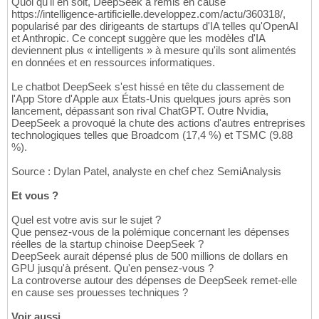
Quoi qu'il en soit, DeepSeek a remis en cause
https://intelligence-artificielle.developpez.com/actu/360318/,
popularisé par des dirigeants de startups d'IA telles qu'OpenAI
et Anthropic. Ce concept suggère que les modèles d'IA
deviennent plus « intelligents » à mesure qu'ils sont alimentés
en données et en ressources informatiques.
Le chatbot DeepSeek s'est hissé en tête du classement de
l'App Store d'Apple aux États-Unis quelques jours après son
lancement, dépassant son rival ChatGPT. Outre Nvidia,
DeepSeek a provoqué la chute des actions d'autres entreprises
technologiques telles que Broadcom (17,4 %) et TSMC (9.88
%).
Source : Dylan Patel, analyste en chef chez SemiAnalysis
Et vous ?
Quel est votre avis sur le sujet ?
Que pensez-vous de la polémique concernant les dépenses
réelles de la startup chinoise DeepSeek ?
DeepSeek aurait dépensé plus de 500 millions de dollars en
GPU jusqu'à présent. Qu'en pensez-vous ?
La controverse autour des dépenses de DeepSeek remet-elle
en cause ses prouesses techniques ?
Voir aussi