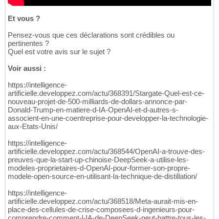
Et vous ?
Pensez-vous que ces déclarations sont crédibles ou
pertinentes ?
Quel est votre avis sur le sujet ?
Voir aussi :
https://intelligence-
artificielle.developpez.com/actu/368391/Stargate-Quel-est-ce-
nouveau-projet-de-500-milliards-de-dollars-annonce-par-
Donald-Trump-en-matiere-d-IA-OpenAI-et-d-autres-s-
associent-en-une-coentreprise-pour-developper-la-technologie-
aux-Etats-Unis/
https://intelligence-
artificielle.developpez.com/actu/368544/OpenAI-a-trouve-des-
preuves-que-la-start-up-chinoise-DeepSeek-a-utilise-les-
modeles-proprietaires-d-OpenAI-pour-former-son-propre-
modele-open-source-en-utilisant-la-technique-de-distillation/
https://intelligence-
artificielle.developpez.com/actu/368518/Meta-aurait-mis-en-
place-des-cellules-de-crise-composees-d-ingenieurs-pour-
comprendre-comment-l-IA-de-DeepSeek-peut-battre-tous-les-