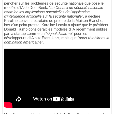
pencher sur les problèmes de sécurité nationale que pose le
modèle d'IA de DeepSeek. "
Le Conseil de sécurité nationale
examine les implications potentielles de l'application
d'intelligence artificielle sur la sécurité nationale
", a déclaré
Karoline Leavitt, secrétaire de presse de la Maison Blanche,
lors d'un point presse. Karoline Leavitt a ajouté que le président
Donald Trump considérait les modèles d'IA récemment publiés
par la startup comme un "
signal d'alarme
" pour les
développeurs d'IA aux États-Unis, mais que "
nous rétablirons la
domination américaine
".