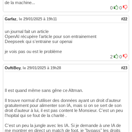
de la machine...
0
0
Garfaz
,
le 29/01/2025 à 19h11
#22
un journal fait un article
OpenAI récupère l'article pour son entrainement
Deepseek qui s'entraine sur openai
je vois pas ou est le problème
2
0
OuftiBoy
,
le 29/01/2025 à 19h28
#23
Il est quand même sans gêne ce Altman.
Il trouve normal d'utiliser des données ayant un droit d'auteur
gratuitement pour alimenter son IA, mais si on se sert de son
droit d'auteur à lui, il est pas content le Monsieur. C'est un peu
l'hopital qui se fout de la charité .
C'est un peu la jungle avec les IA. Si je demande à une IA de
me montrer en direct un match de foot, je "bypass" les droits