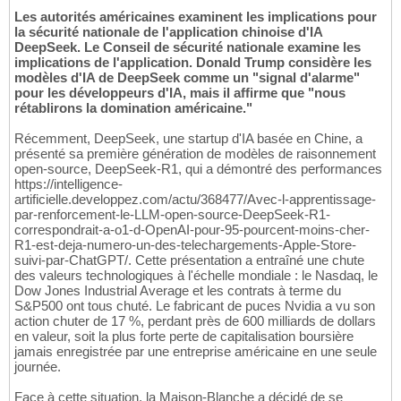
Les autorités américaines examinent les implications pour
la sécurité nationale de l'application chinoise d'IA
DeepSeek. Le Conseil de sécurité nationale examine les
implications de l'application. Donald Trump considère les
modèles d'IA de DeepSeek comme un "signal d'alarme"
pour les développeurs d'IA, mais il affirme que "nous
rétablirons la domination américaine."
Récemment, DeepSeek, une startup d'IA basée en Chine, a
présenté sa première génération de modèles de raisonnement
open-source, DeepSeek-R1, qui a démontré des performances
https://intelligence-
artificielle.developpez.com/actu/368477/Avec-l-apprentissage-
par-renforcement-le-LLM-open-source-DeepSeek-R1-
correspondrait-a-o1-d-OpenAI-pour-95-pourcent-moins-cher-
R1-est-deja-numero-un-des-telechargements-Apple-Store-
suivi-par-ChatGPT/. Cette présentation a entraîné une chute
des valeurs technologiques à l'échelle mondiale : le Nasdaq, le
Dow Jones Industrial Average et les contrats à terme du
S&P500 ont tous chuté. Le fabricant de puces Nvidia a vu son
action chuter de 17 %, perdant près de 600 milliards de dollars
en valeur, soit la plus forte perte de capitalisation boursière
jamais enregistrée par une entreprise américaine en une seule
journée.
Face à cette situation, la Maison-Blanche a décidé de se