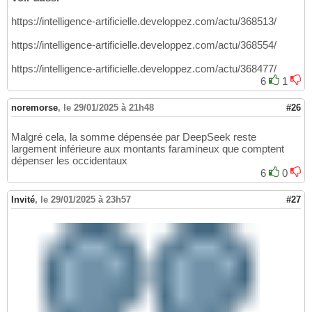
https://intelligence-artificielle.developpez.com/actu/368513/
https://intelligence-artificielle.developpez.com/actu/368554/
https://intelligence-artificielle.developpez.com/actu/368477/
6
1
noremorse
,
le 29/01/2025 à 21h48
#26
Malgré cela, la somme dépensée par DeepSeek reste
largement inférieure aux montants faramineux que comptent
dépenser les occidentaux
6
0
Invité
,
le 29/01/2025 à 23h57
#27