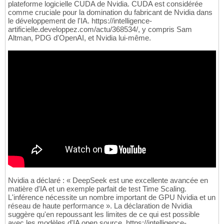
plateforme logicielle CUDA de Nvidia. CUDA est considérée
comme cruciale pour la domination du fabricant de Nvidia dans
le développement de l'IA. https://intelligence-
artificielle.developpez.com/actu/368534/, y compris Sam
Altman, PDG d'OpenAI, et Nvidia lui-même.
Nvidia a déclaré : « DeepSeek est une excellente avancée en
matière d'IA et un exemple parfait de test Time Scaling.
L'inférence nécessite un nombre important de GPU Nvidia et un
réseau de haute performance ». La déclaration de Nvidia
suggère qu'en repoussant les limites de ce qui est possible
avec les modèles d'IA open source, https://intelligence-