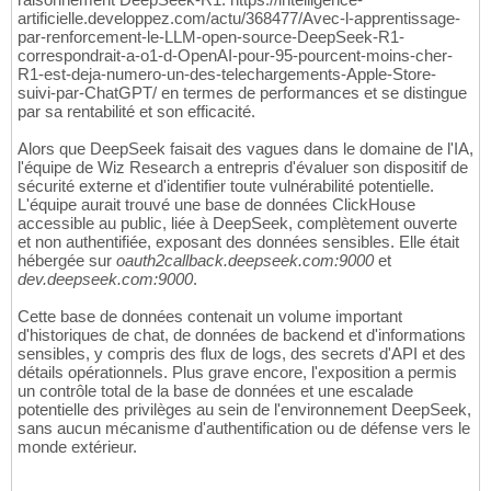
artificielle.developpez.com/actu/368477/Avec-l-apprentissage-
par-renforcement-le-LLM-open-source-DeepSeek-R1-
correspondrait-a-o1-d-OpenAI-pour-95-pourcent-moins-cher-
R1-est-deja-numero-un-des-telechargements-Apple-Store-
suivi-par-ChatGPT/ en termes de performances et se distingue
par sa rentabilité et son efficacité.
Alors que DeepSeek faisait des vagues dans le domaine de l'IA,
l'équipe de Wiz Research a entrepris d'évaluer son dispositif de
sécurité externe et d'identifier toute vulnérabilité potentielle.
L'équipe aurait trouvé une base de données ClickHouse
accessible au public, liée à DeepSeek, complètement ouverte
et non authentifiée, exposant des données sensibles. Elle était
hébergée sur
oauth2callback.deepseek.com:9000
et
dev.deepseek.com:9000
.
Cette base de données contenait un volume important
d'historiques de chat, de données de backend et d'informations
sensibles, y compris des flux de logs, des secrets d'API et des
détails opérationnels. Plus grave encore, l'exposition a permis
un contrôle total de la base de données et une escalade
potentielle des privilèges au sein de l'environnement DeepSeek,
sans aucun mécanisme d'authentification ou de défense vers le
monde extérieur.