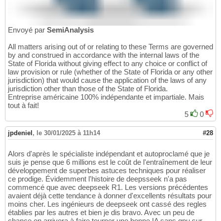
Envoyé par
SemiAnalysis
All matters arising out of or relating to these Terms are governed
by and construed in accordance with the internal laws of the
State of Florida without giving effect to any choice or conflict of
law provision or rule (whether of the State of Florida or any other
jurisdiction) that would cause the application of the laws of any
jurisdiction other than those of the State of Florida.
Entreprise américaine 100% indépendante et impartiale. Mais
tout à fait!
5
0
jpdeniel
,
le 30/01/2025 à 11h14
#28
Alors d'après le spécialiste indépendant et autoproclamé que je
suis je pense que 6 millions est le coût de l'entraînement de leur
développement de superbes astuces techniques pour réaliser
ce prodige. Évidemment l'histoire de deepsseek n'a pas
commencé que avec deepseek R1. Les versions précédentes
avaient déjà cette tendance à donner d'excellents résultats pour
moins cher. Les ingénieurs de deepseek ont cassé des regles
établies par les autres et bien je dis bravo. Avec un peu de
chance on arrivera à faire tourner une bonne IA sans gpu sur