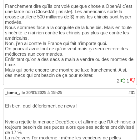
Franchement dire qu'ils ont volé quelque chose a OpenAI c'est
une farce non (ClosedAI j'insiste). Les américains sorte la
grosse artillerie 500 milliards de $) mais les chinois sont hyper
motivés.
Nous sommes face a la conquête de la lune bis. Mais en toute
sincérité je n'ai rien contre les chinois pas plus que contre les
américains.
Non, j'en ai contre la France qui fait n'importe quoi.
On pourrait avoir tout ce qu'on veut mais ça sera encore des
médiocres aux commandes.
Enfin tant qu'on a des sacs a main a vendre ou des montres de
Luxe.
Mais qui porte encore une montre se luxe franchement. A si,
des mecs qui ont besoin de ça pour exister.
2
1
_toma_
,
le 30/01/2025 à 15h25
#31
Eh bien, quel déferlement de news !
Nvidia rejette la menace DeepSeek et affirme que l'IA chinoise a
toujours besoin de ses puces alors que ses actions ont dévissé
de 17 %
La ruée vers l'or moderne : même les vendeurs de pelles