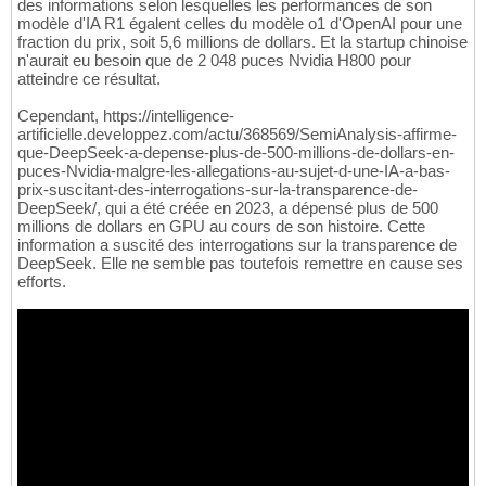
des informations selon lesquelles les performances de son
modèle d'IA R1 égalent celles du modèle o1 d'OpenAI pour une
fraction du prix, soit 5,6 millions de dollars. Et la startup chinoise
n'aurait eu besoin que de 2 048 puces Nvidia H800 pour
atteindre ce résultat.
Cependant, https://intelligence-
artificielle.developpez.com/actu/368569/SemiAnalysis-affirme-
que-DeepSeek-a-depense-plus-de-500-millions-de-dollars-en-
puces-Nvidia-malgre-les-allegations-au-sujet-d-une-IA-a-bas-
prix-suscitant-des-interrogations-sur-la-transparence-de-
DeepSeek/, qui a été créée en 2023, a dépensé plus de 500
millions de dollars en GPU au cours de son histoire. Cette
information a suscité des interrogations sur la transparence de
DeepSeek. Elle ne semble pas toutefois remettre en cause ses
efforts.