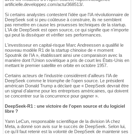
artificielle.developpez.com/actu/368513/.
Si certains analystes contestent l'idée que l'IA révolutionnaire de
DeepSeek soit si peu coûteuse à construire, ils ne semblent
pas remettre en cause les prouesses techniques de la startup.
L'IA de DeepSeek est open source, ce qui signifie que n'importe
qui peut la disséquer et vérifier ses performances.
L'investisseur en capital-risque Marc Andreessen a qualifié le
nouveau modèle R1 de la startup chinoise de « moment
Spoutnik de l'IA », établissant ainsi une comparaison avec la
manière dont l'Union soviétique a pris de court les États-Unis en
mettant le premier satellite en orbite en octobre 1957.
Certains acteurs de l'industrie considèrent d'ailleurs l'IA de
DeepSeek comme le triomphe de l'open source. Le président
américain Donald Trump a déclaré que « DeepSeek devrait être
un signal d'alarme pour les entreprises américaines, qui doivent
se concentrer sur la concurrence pour gagner ».
DeepSeek-R1 : une victoire de l'open source et du logiciel
libre ?
Yann LeCun, responsable scientifique de la division IA chez
Meta, a donné son avis sur le succès de DeepSeek. Selon lui,
ce qu'il faut retenir est la volonté de DeepSeek de maintenir ses