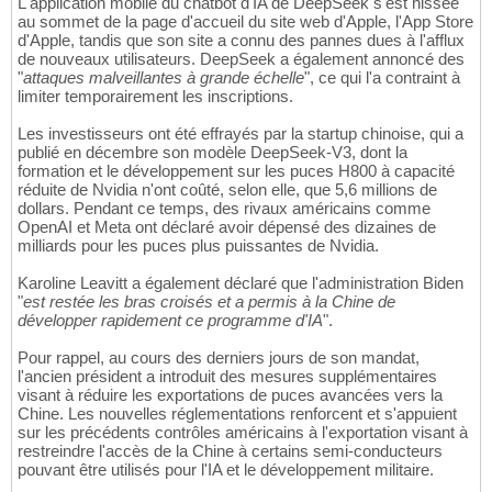
L'application mobile du chatbot d'IA de DeepSeek s'est hissée
au sommet de la page d'accueil du site web d'Apple, l'App Store
d'Apple, tandis que son site a connu des pannes dues à l'afflux
de nouveaux utilisateurs. DeepSeek a également annoncé des
"
attaques malveillantes à grande échelle
", ce qui l'a contraint à
limiter temporairement les inscriptions.
Les investisseurs ont été effrayés par la startup chinoise, qui a
publié en décembre son modèle DeepSeek-V3, dont la
formation et le développement sur les puces H800 à capacité
réduite de Nvidia n'ont coûté, selon elle, que 5,6 millions de
dollars. Pendant ce temps, des rivaux américains comme
OpenAI et Meta ont déclaré avoir dépensé des dizaines de
milliards pour les puces plus puissantes de Nvidia.
Karoline Leavitt a également déclaré que l'administration Biden
"
est restée les bras croisés et a permis à la Chine de
développer rapidement ce programme d'IA
".
Pour rappel, au cours des derniers jours de son mandat,
l'ancien président a introduit des mesures supplémentaires
visant à réduire les exportations de puces avancées vers la
Chine. Les nouvelles réglementations renforcent et s'appuient
sur les précédents contrôles américains à l'exportation visant à
restreindre l'accès de la Chine à certains semi-conducteurs
pouvant être utilisés pour l'IA et le développement militaire.