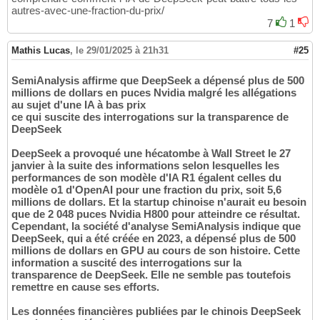
autres-avec-une-fraction-du-prix/
7
1
Mathis Lucas
,
le 29/01/2025 à 21h31
#25
SemiAnalysis affirme que DeepSeek a dépensé plus de 500
millions de dollars en puces Nvidia malgré les allégations
au sujet d'une IA à bas prix
ce qui suscite des interrogations sur la transparence de
DeepSeek
DeepSeek a provoqué une hécatombe à Wall Street le 27
janvier à la suite des informations selon lesquelles les
performances de son modèle d'IA R1 égalent celles du
modèle o1 d'OpenAI pour une fraction du prix, soit 5,6
millions de dollars. Et la startup chinoise n'aurait eu besoin
que de 2 048 puces Nvidia H800 pour atteindre ce résultat.
Cependant, la société d'analyse SemiAnalysis indique que
DeepSeek, qui a été créée en 2023, a dépensé plus de 500
millions de dollars en GPU au cours de son histoire. Cette
information a suscité des interrogations sur la
transparence de DeepSeek. Elle ne semble pas toutefois
remettre en cause ses efforts.
Les données financières publiées par le chinois DeepSeek