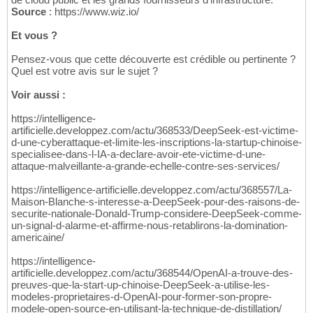
Source
: https://www.wiz.io/
Et vous ?
Pensez-vous que cette découverte est crédible ou pertinente ?
Quel est votre avis sur le sujet ?
Voir aussi :
https://intelligence-
artificielle.developpez.com/actu/368533/DeepSeek-est-victime-
d-une-cyberattaque-et-limite-les-inscriptions-la-startup-chinoise-
specialisee-dans-l-IA-a-declare-avoir-ete-victime-d-une-
attaque-malveillante-a-grande-echelle-contre-ses-services/
https://intelligence-artificielle.developpez.com/actu/368557/La-
Maison-Blanche-s-interesse-a-DeepSeek-pour-des-raisons-de-
securite-nationale-Donald-Trump-considere-DeepSeek-comme-
un-signal-d-alarme-et-affirme-nous-retablirons-la-domination-
americaine/
https://intelligence-
artificielle.developpez.com/actu/368544/OpenAI-a-trouve-des-
preuves-que-la-start-up-chinoise-DeepSeek-a-utilise-les-
modeles-proprietaires-d-OpenAI-pour-former-son-propre-
modele-open-source-en-utilisant-la-technique-de-distillation/