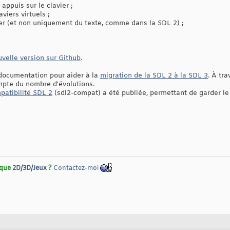
appuis sur le clavier ;
viers virtuels ;
er (et non uniquement du texte, comme dans la SDL 2) ;
velle version sur Github
.
 documentation pour aider à la
migration de la SDL 2 à la SDL 3
. À tr
mpte du nombre d'évolutions.
patibilité SDL 2
(sdl2-compat) a été publiée, permettant de garder l
rique
2D/3D/Jeux
?
Contactez-moi