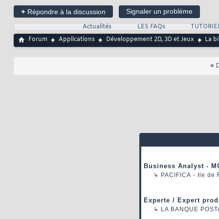
+
Signaler un problème
Répondre à la discussion
Actualités
LES FAQs
TUTORIE
Forum
Applications
Développement 2D, 3D et Jeux
La b
«
D
Business Analyst - M
↳
PACIFICA
- Ile de
Experte / Expert prod
↳
LA BANQUE POST