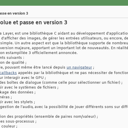
asse en version 3
olue et passe en version 3
 Layer, est une bibliothèque C aidant au développement d'applicatio
d'afficher des images, de gérer les entrées utilisateurs, ou encore, de
t simple. Un autre aspect est que la bibliothèque supporte de nombre
ersion majeure, apportant un important lot de nouveautés. En réalité, 
sion estampillée 3 officiellement annoncée.
ts suivants :
n de qualité ;
e, pouvant même être lancé depuis
un navigateur
;
callbacks
appelés par la bibliothèque et ne pas nécessiter de foncti
r interagir avec le GPU ;
des boîtes de dialogue (comme celle pour sélectionner un fichier) ;
ir avec le systèmes de fichiers ;
ckage des données ;
méras ;
r avec les stylets ;
estion de l'audio, avec la possibilité de jouer différents sons sur dif
tion des propriétés (ensemble de paires nom/valeur) ;
des sous-processus ;
 couleur ;