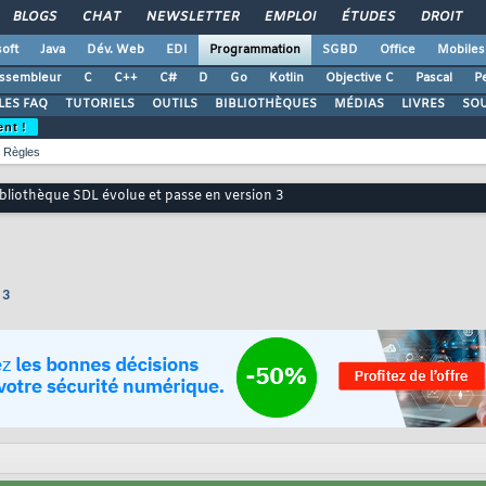
BLOGS
CHAT
NEWSLETTER
EMPLOI
ÉTUDES
DROIT
oft
Java
Dév. Web
EDI
Programmation
SGBD
Office
Mobiles
ssembleur
C
C++
C#
D
Go
Kotlin
Objective C
Pascal
Pe
LES FAQ
TUTORIELS
OUTILS
BIBLIOTHÈQUES
MÉDIAS
LIVRES
SO
ent !
Règles
ibliothèque SDL évolue et passe en version 3
 3