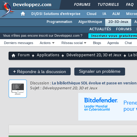
FORUMS
TUTORIELS
FAQ
DI/DSI Solutions d'entreprise
Cloud
IA
ALM
Micros
Programmation
Algorithmique
2D-3D-Jeux
A
ACTUALITÉS
FORUMS
Vous n'êtes pas encore inscrit sur Developpez.com ?
Inscrivez-vous gratuitem
Derniers messages
Actions
Réseau social
Blogs
Agenda
Chat
Forum
Applications
Développement 2D, 3D et Jeux
La b
+
Signaler un problème
Répondre à la discussion
Discussion :
La bibliothèque SDL évolue et passe en version
Sujet :
Développement 2D, 3D et Jeux