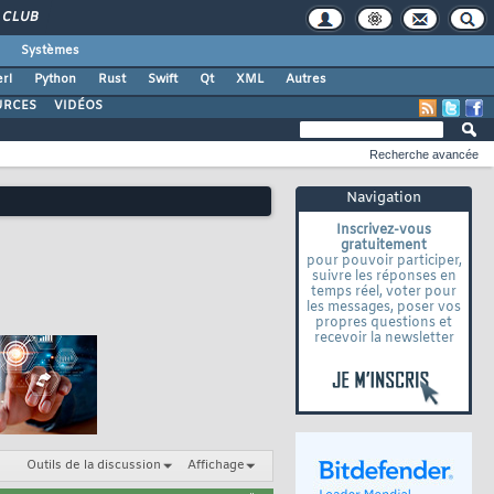
CLUB
Systèmes
rl
Python
Rust
Swift
Qt
XML
Autres
URCES
VIDÉOS
Recherche avancée
Navigation
Inscrivez-vous
gratuitement
pour pouvoir participer,
suivre les réponses en
temps réel, voter pour
les messages, poser vos
propres questions et
recevoir la newsletter
Outils de la discussion
Affichage