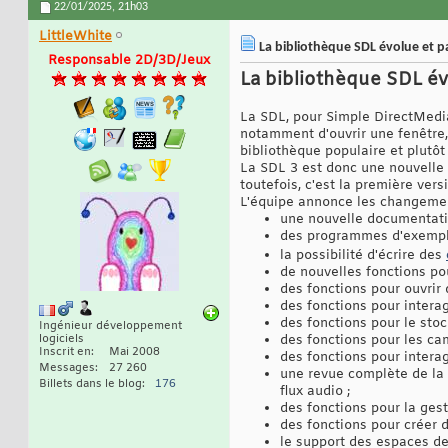
22/01/2025,
21h03
LittleWhite
La bibliothèque SDL évolue et p
Responsable 2D/3D/Jeux
La bibliothèque SDL év
La SDL, pour Simple DirectMedia
notamment d'ouvrir une fenêtre, 
bibliothèque populaire et plutô
La SDL 3 est donc une nouvelle v
toutefois, c'est la première ver
L'équipe annonce les changemen
une nouvelle documentatio
des programmes d'exempl
la possibilité d'écrire des
de nouvelles fonctions pou
des fonctions pour ouvrir 
des fonctions pour interag
des fonctions pour le sto
Ingénieur développement
logiciels
des fonctions pour les ca
Inscrit en
Mai 2008
des fonctions pour interagi
Messages
27 260
une revue complète de la g
Billets dans le blog
176
flux audio ;
des fonctions pour la ges
des fonctions pour créer 
le support des espaces de