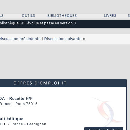
LS
OUTILS
BIBLIOTHEQUES
LIVRES
ibliothèque SDL évolue et passe en version 3
iscussion précédente
|
Discussion suivante
»
OA - Recette H/F
 France - Paris 75015
uit éditique
ALE
- France - Gradignan