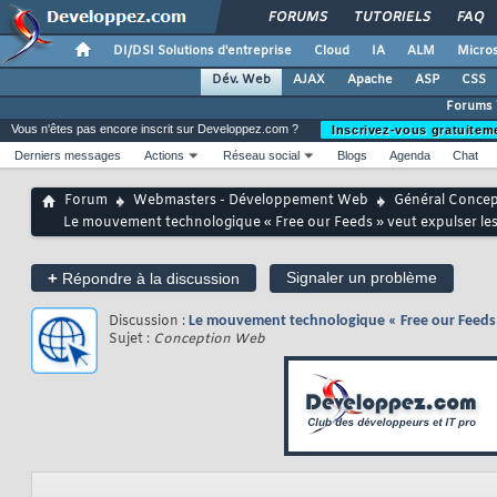
FORUMS
TUTORIELS
FAQ
DI/DSI Solutions d'entreprise
Cloud
IA
ALM
Micros
Dév. Web
AJAX
Apache
ASP
CSS
Forums
Vous n'êtes pas encore inscrit sur Developpez.com ?
Inscrivez-vous gratuitem
Derniers messages
Actions
Réseau social
Blogs
Agenda
Chat
Forum
Webmasters - Développement Web
Général Conce
Le mouvement technologique « Free our Feeds » veut expulser les m
+
Signaler un problème
Répondre à la discussion
Discussion :
Le mouvement technologique « Free our Feeds » 
Sujet :
Conception Web