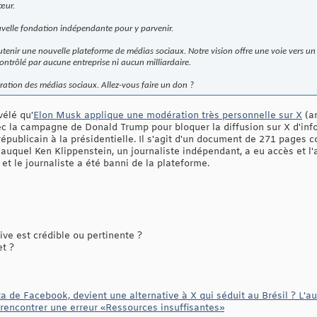
cœur.
uvelle fondation indépendante pour y parvenir.
outenir une nouvelle plateforme de médias sociaux. Notre vision offre une voie vers 
contrôlé par aucune entreprise ni aucun milliardaire.
ation des médias sociaux. Allez-vous faire un don ?
vélé qu'
Elon Musk applique une modération très personnelle sur X
(an
ec la campagne de Donald Trump pour bloquer la diffusion sur X d'in
 républicain à la présidentielle. Il s'agit d'un document de 271 page
uquel Ken Klippenstein, un journaliste indépendant, a eu accès et l'a 
t le journaliste a été banni de la plateforme.
ive est crédible ou pertinente ?
et ?
a de Facebook, devient une alternative à X qui séduit au Brésil ? L'
à rencontrer une erreur «Ressources insuffisantes»