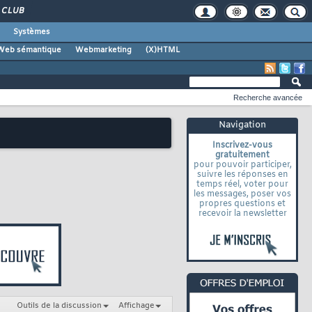
CLUB
Systèmes
Web sémantique
Webmarketing
(X)HTML
Recherche avancée
Navigation
Inscrivez-vous
gratuitement
pour pouvoir participer,
suivre les réponses en
temps réel, voter pour
les messages, poser vos
propres questions et
recevoir la newsletter
Outils de la discussion
Affichage