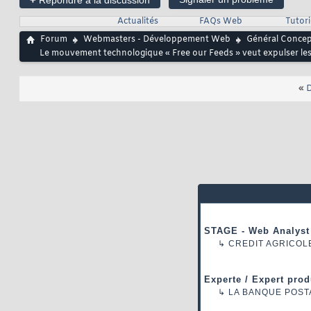
Répondre à la discussion
Actualités
FAQs Web
Tutor
Forum
Webmasters - Développement Web
Général Conce
Le mouvement technologique « Free our Feeds » veut expulser les m
«
D
STAGE - Web Analyst
↳
CREDIT AGRICOL
Experte / Expert prod
↳
LA BANQUE POST