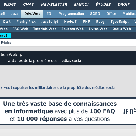
BLOGS
CHAT
NEWSLETTER
EMPLOI
ÉTUDES
DROIT
oft
Java
Dév. Web
EDI
Programmation
SGBD
Office
Mobiles
Dart
Flash / Flex
JavaScript
NodeJS
PHP
Ruby
TypeScript
 Web
FAQ Web
Tutoriels Web
Sources Web
Livres Web
Outils Web
ent !
Règles
ption Web
illiardaires de la propriété des médias socia
veut expulser les milliardaires de la propriété des médias socia