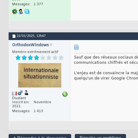
Messages
1 377
22/01/2025,
13h47
OrthodoxWindows
Membre extrêmement actif
Sauf que des réseaux sociaux dé
communications chiffrés et sécu
L'enjeu est de convaincre la majo
quelqu'un de virer Google Chrom
Étudiant
Inscrit en
Novembre
2021
Messages
1 413
+
Signaler un problème