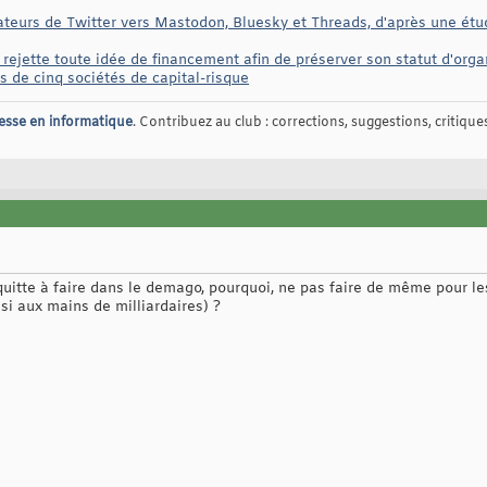
ateurs de Twitter vers Mastodon, Bluesky et Threads, d'après une étude
, rejette toute idée de financement afin de préserver son statut d'orga
es de cinq sociétés de capital-risque
esse en informatique
. Contribuez au club : corrections, suggestions, critiques,
quitte à faire dans le demago, pourquoi, ne pas faire de même pour le
si aux mains de milliardaires) ?