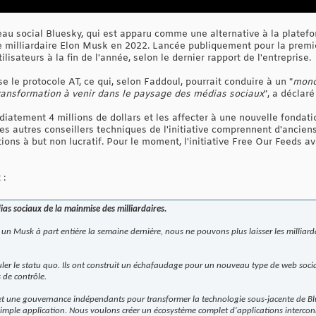
eau social Bluesky, qui est apparu comme une alternative à la plate
le milliardaire Elon Musk en 2022. Lancée publiquement pour la premiè
ilisateurs à la fin de l'année, selon le dernier rapport de l'entreprise.
e le protocole AT, ce qui, selon Faddoul, pourrait conduire à un "
mono
transformation à venir dans le paysage des médias sociaux
", a déclar
iatement 4 millions de dollars et les affecter à une nouvelle fondati
es autres conseillers techniques de l'initiative comprennent d'ancien
ons à but non lucratif. Pour le moment, l'initiative Free Our Feeds ava
 :
ias sociaux de la mainmise des milliardaires.
un Musk à part entière la semaine dernière, nous ne pouvons plus laisser les milliarda
uler le statu quo. Ils ont construit un échafaudage pour un nouveau type de web soc
s de contrôle.
et une gouvernance indépendants pour transformer la technologie sous-jacente de Blu
imple application. Nous voulons créer un écosystème complet d'applications interconne