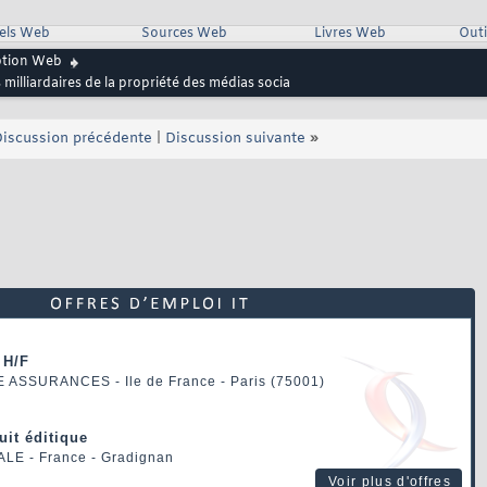
iels Web
Sources Web
Livres Web
Outi
ption Web
illiardaires de la propriété des médias socia
iscussion précédente
|
Discussion suivante
»
 H/F
E ASSURANCES
- Ile de France - Paris (75001)
uit éditique
ALE
- France - Gradignan
Voir plus d'offres