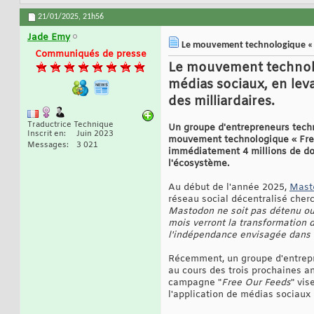
21/01/2025,
21h56
Jade Emy
Le mouvement technologique « Fre
Communiqués de presse
Le mouvement technolog
médias sociaux, en lev
des milliardaires.
Traductrice Technique
Un groupe d'entrepreneurs techn
Inscrit en
Juin 2023
mouvement technologique « Free 
Messages
3 021
immédiatement 4 millions de dol
l'écosystème.
Au début de l'année 2025,
Masto
réseau social décentralisé cherc
Mastodon ne soit pas détenu ou 
mois verront la transformation d
l'indépendance envisagée dans u
Récemment, un groupe d'entrepre
au cours des trois prochaines a
campagne "
Free Our Feeds
" vis
l'application de médias sociaux 