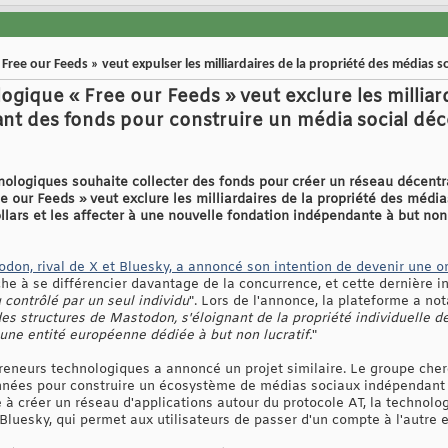
e our Feeds » veut expulser les milliardaires de la propriété des médias s
ique « Free our Feeds » veut exclure les milliard
ant des fonds pour construire un média social déc
ologiques souhaite collecter des fonds pour créer un réseau décentr
our Feeds » veut exclure les milliardaires de la propriété des média
lars et les affecter à une nouvelle fondation indépendante à but non 
don, rival de X et Bluesky, a annoncé son intention de devenir une or
he à se différencier davantage de la concurrence, et cette dernière ini
contrôlé par un seul individu
". Lors de l'annonce, la plateforme a no
es structures de Mastodon, s'éloignant de la propriété individuelle d
ne entité européenne dédiée à but non lucratif.
"
neurs technologiques a annoncé un projet similaire. Le groupe cherc
nnées pour construire un écosystème de médias sociaux indépendant d
e à créer un réseau d'applications autour du protocole AT, la technolo
Bluesky, qui permet aux utilisateurs de passer d'un compte à l'autre 