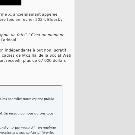
forme X, anciennement appelée
re fois en février 2024, Bluesky
pole de faits
". "
C'est un moment
é Faddoul.
on indépendante à but non lucratif
s cadres de Mozilla, de la Social Web
it recueilli plus de 67 000 dollars
ires contrôler notre espace public
ial. Un réseau où nous aurons tous
esky - le protocole AT - en quelque
ctées et d'entreprises différentes