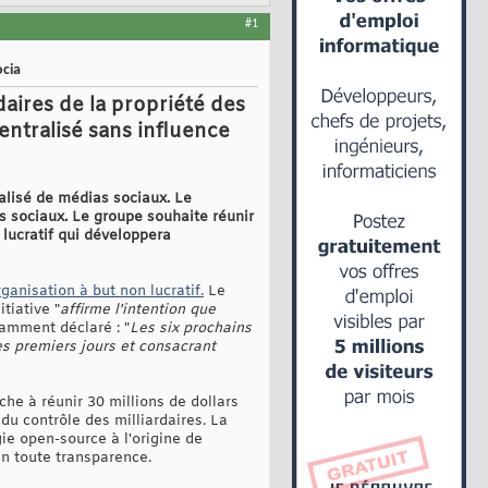
#1
ocia
aires de la propriété des
entralisé sans influence
alisé de médias sociaux. Le
s sociaux. Le groupe souhaite réunir
lucratif qui développera
ganisation à but non lucratif.
Le
tiative "
affirme l'intention que
tamment déclaré : "
Les six prochains
es premiers jours et consacrant
he à réunir 30 millions de dollars
u contrôle des milliardaires. La
gie open-source à l'origine de
en toute transparence.