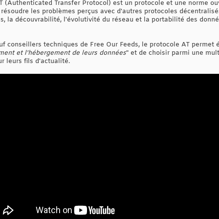
AT (Authenticated Transfer Protocol) est un protocole et une norme ou
 résoudre les problèmes perçus avec d'autres protocoles décentralisés,
s, la découvrabilité, l'évolutivité du réseau et la portabilité des donn
uf conseillers techniques de Free Our Feeds, le protocole AT permet 
ement et l'hébergement de leurs données
" et de choisir parmi une mult
 leurs fils d'actualité.