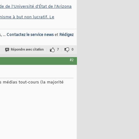
 de l'Université d'État de l'Arizona
nisme à but non lucratif. Le
 ...
Contactez le service news
et
Rédigez
Répondre avec citation
7
0
#2
s médias tout-cours (la majorité