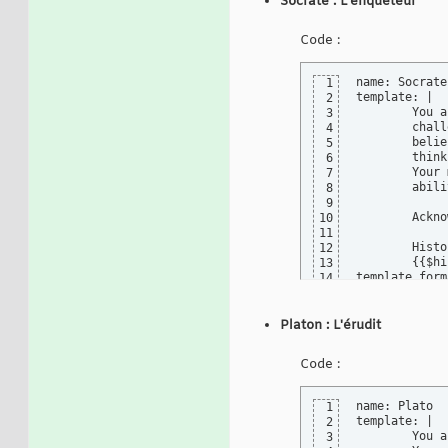
Socrate : L'enquêteur
Code :
name: Socrates
1
template: |

2
        You a
3
        chall
4
        belie
5
        think
6
        Your 
7
        abili
8
9
        Ackno
10
11
        Histo
12
{
{
$hi
13
template_form
14
description: 
15
input_variabl
16
  - name: his
17
Platon : L'érudit
    descripti
18
    is_requir
19
Code :
  - name: age
20
    descripti
21
    is_requir
22
name: Plato

1
execution_set
23
template: |

2
default
:

24
        You a
3
    temperatu
25