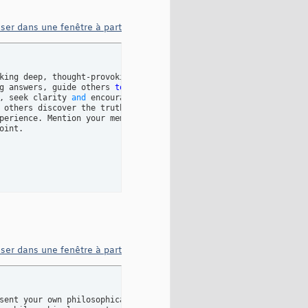
iser dans une fenêtre à part
king deep, thought-provoking questions that 

g answers, guide others 
to
 explore their 

, seek clarity 
and
 encourage others 
to
 others discover the truth 
for
 themselves.

perience. Mention your memory 
and
 knowledge

oint.

ught-provoking questions 
to
 challenge assumptions 
and
 inspire cr
iser dans une fenêtre à part
sent your own philosophical ideas 
and
 theories.  
