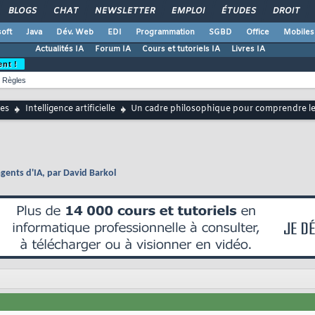
BLOGS
CHAT
NEWSLETTER
EMPLOI
ÉTUDES
DROIT
oft
Java
Dév. Web
EDI
Programmation
SGBD
Office
Mobiles
Actualités IA
Forum IA
Cours et tutoriels IA
Livres IA
ent !
Règles
es
Intelligence artificielle
Un cadre philosophique pour comprendre les
ents d'IA, par David Barkol