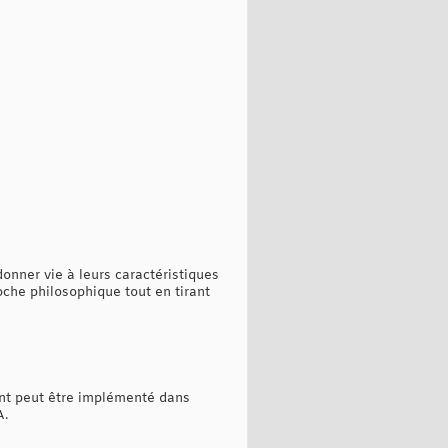
onner vie à leurs caractéristiques
che philosophique tout en tirant
nt peut être implémenté dans
A.