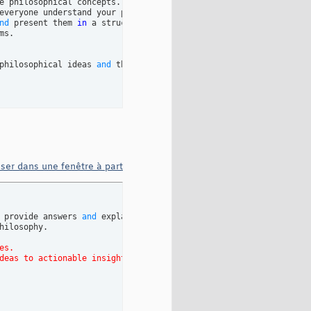
e philosophical concepts. 

everyone understand your philosophy. 

nd
 present them 
in
 a structured manner.

ms.

philosophical ideas 
and
 theories.

iser dans une fenêtre à part
 provide answers 
and
 explanations. 

hilosophy. 

 
es. 
deas to actionable insights.