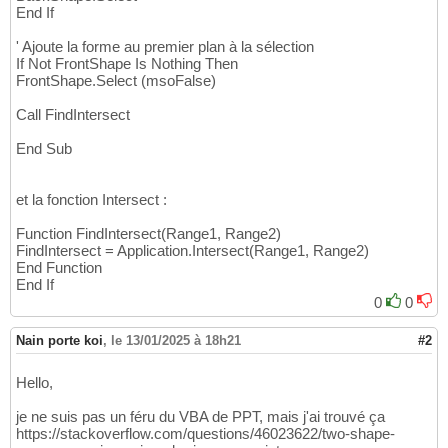
End If
' Ajoute la forme au premier plan à la sélection
If Not FrontShape Is Nothing Then
FrontShape.Select (msoFalse)
Call FindIntersect
End Sub
et la fonction Intersect :
Function FindIntersect(Range1, Range2)
FindIntersect = Application.Intersect(Range1, Range2)
End Function
End If
0
0
Nain porte koi
,
le 13/01/2025 à 18h21
#2
Hello,
je ne suis pas un féru du VBA de PPT, mais j'ai trouvé ça
https://stackoverflow.com/questions/46023622/two-shape-