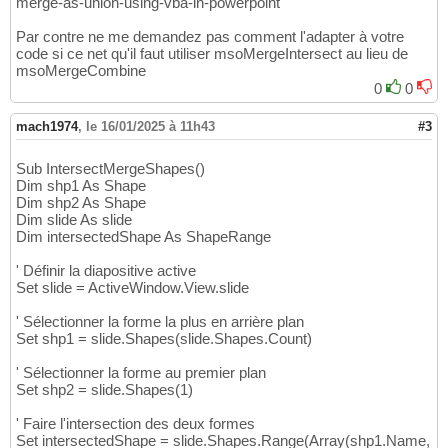
merge-as-union-using-vba-in-powerpoint
Par contre ne me demandez pas comment l'adapter à votre
code si ce net qu'il faut utiliser msoMergeIntersect au lieu de
msoMergeCombine
0
0
mach1974
,
le 16/01/2025 à 11h43
#3
Sub IntersectMergeShapes()
Dim shp1 As Shape
Dim shp2 As Shape
Dim slide As slide
Dim intersectedShape As ShapeRange
' Définir la diapositive active
Set slide = ActiveWindow.View.slide
' Sélectionner la forme la plus en arrière plan
Set shp1 = slide.Shapes(slide.Shapes.Count)
' Sélectionner la forme au premier plan
Set shp2 = slide.Shapes(1)
' Faire l'intersection des deux formes
Set intersectedShape = slide.Shapes.Range(Array(shp1.Name,