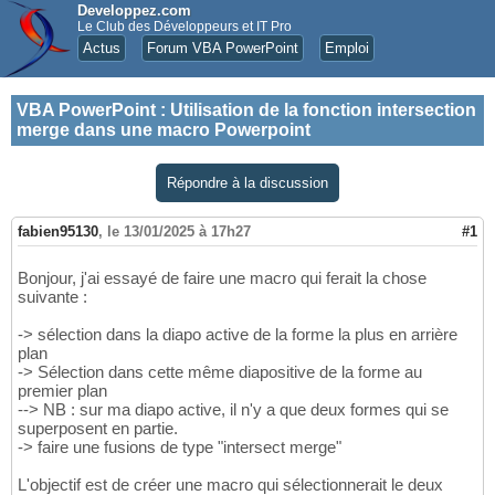
Developpez.com
Le Club des Développeurs et IT Pro
Actus
Forum VBA PowerPoint
Emploi
VBA PowerPoint
:
Utilisation de la fonction intersection
merge dans une macro Powerpoint
Répondre à la discussion
fabien95130
,
le 13/01/2025 à 17h27
#1
Bonjour, j'ai essayé de faire une macro qui ferait la chose
suivante :
-> sélection dans la diapo active de la forme la plus en arrière
plan
-> Sélection dans cette même diapositive de la forme au
premier plan
--> NB : sur ma diapo active, il n'y a que deux formes qui se
superposent en partie.
-> faire une fusions de type "intersect merge"
L'objectif est de créer une macro qui sélectionnerait le deux