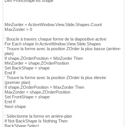
Dim FrontShape As shape
MinZorder = ActiveWindow.View.Slide.Shapes.Count
MaxZorder = 0
' Boucle à travers chaque forme de la diapositive active
For Each shape In ActiveWindow.View.Slide.Shapes
' Trouve la forme avec la position ZOrder la plus basse (arrière-
plan)
If shape.ZOrderPosition < MinZorder Then
MinZorder = shape.ZOrderPosition
Set BackShape = shape
End If
' Trouve la forme avec la position ZOrder la plus élevée
(premier plan)
If shape.ZOrderPosition > MaxZorder Then
MaxZorder = shape.ZOrderPosition
Set FrontShape = shape
End If
Next shape
' Sélectionne la forme en arrière-plan
If Not BackShape Is Nothing Then
BackShape.Select