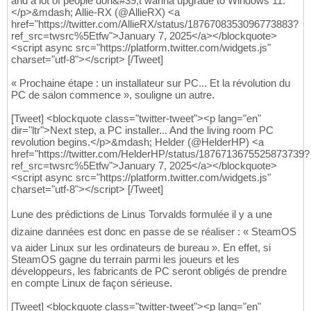
and a lot of people don&#39;t wanna upgrade to Windows 11.
</p>&mdash; Allie-RX (@AllieRX) <a
href="https://twitter.com/AllieRX/status/1876708353096773883?
ref_src=twsrc%5Etfw">January 7, 2025</a></blockquote>
<script async src="https://platform.twitter.com/widgets.js"
charset="utf-8"></script> [/Tweet]
« Prochaine étape : un installateur sur PC... Et la révolution du
PC de salon commence », souligne un autre.
[Tweet] <blockquote class="twitter-tweet"><p lang="en"
dir="ltr">Next step, a PC installer... And the living room PC
revolution begins.</p>&mdash; Helder (@HelderHP) <a
href="https://twitter.com/HelderHP/status/1876713675525873739?
ref_src=twsrc%5Etfw">January 7, 2025</a></blockquote>
<script async src="https://platform.twitter.com/widgets.js"
charset="utf-8"></script> [/Tweet]
Lune des prédictions de Linus Torvalds formulée il y a une
dizaine dannées est donc en passe de se réaliser : « SteamOS
va aider Linux sur les ordinateurs de bureau ». En effet, si
SteamOS gagne du terrain parmi les joueurs et les
développeurs, les fabricants de PC seront obligés de prendre
en compte Linux de façon sérieuse.
[Tweet] <blockquote class="twitter-tweet"><p lang="en"