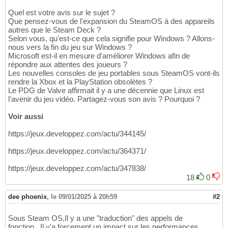
Quel est votre avis sur le sujet ?
Que pensez-vous de l'expansion du SteamOS à des appareils
autres que le Steam Deck ?
Selon vous, qu'est-ce que cela signifie pour Windows ? Allons-
nous vers la fin du jeu sur Windows ?
Microsoft est-il en mesure d'améliorer Windows afin de
répondre aux attentes des joueurs ?
Les nouvelles consoles de jeu portables sous SteamOS vont-ils
rendre la Xbox et la PlayStation obsolètes ?
Le PDG de Valve affirmait il y a une décennie que Linux est
l'avenir du jeu vidéo. Partagez-vous son avis ? Pourquoi ?
Voir aussi
https://jeux.developpez.com/actu/344145/
https://jeux.developpez.com/actu/364371/
https://jeux.developpez.com/actu/347838/
18
0
dee phoenix
,
le 09/01/2025 à 20h59
#2
Sous Steam OS,Il y a une "traduction" des appels de
fonction...Il y'a forcement un impact sur les performances