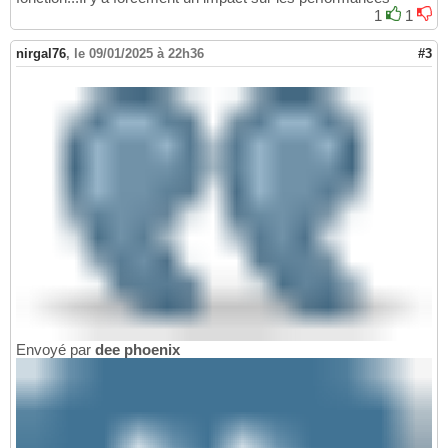
1
1
nirgal76
,
le 09/01/2025 à 22h36
#3
Envoyé par
dee phoenix