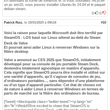
En attendant la sortie de steamos et Si vous souhaitez recycler
un pc win10, vous pouvez installer Ubuntu lts 24.04 et le paquet
debian steam.
0
0
Patrick Ruiz
,
le 10/01/2025 à 09h18
#10
Voici la raison pour laquelle Microsoft doit être terrifié par
SteamOS : LOS basé sur Linux sétend au-delà du Steam
Deck de Valve
Et pourrait ainsi aider Linux à renverser Windows sur la
filière desktop
Valve a annoncé au CES 2025 que SteamOS, initialement
développé pour sa console de jeu portable Steam Deck,
deviendra totalement agnostique en matière d'appareils.
Cela signifie que SteamOS pourra être installé et utilisé sur
une variété d'appareils, qu'il s'agisse de consoles de jeu,
d'ordinateurs portables..., sans dépendre d'une plateforme
ou d'un type d'appareil particulier. Cet état de choses est
de nature à aider Linux à renverser Windows en termes de
parts de marché sur la filière des ordinateurs de bureau.
[Tweet] <blockquote class="twitter-tweet"><p lang="en"
dir="ltr">We&#39;re excited to share that SteamOS is
expanding beyond Steam Deck, with the newly announced