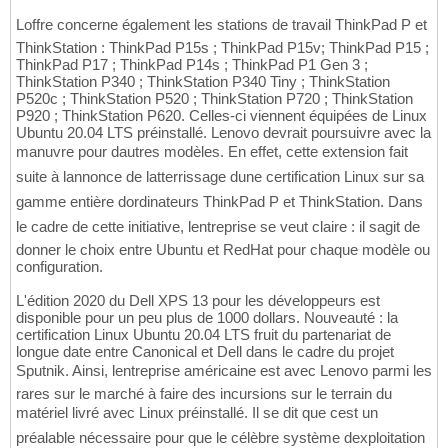
Loffre concerne également les stations de travail ThinkPad P et
ThinkStation : ThinkPad P15s ; ThinkPad P15v; ThinkPad P15 ;
ThinkPad P17 ; ThinkPad P14s ; ThinkPad P1 Gen 3 ;
ThinkStation P340 ; ThinkStation P340 Tiny ; ThinkStation
P520c ; ThinkStation P520 ; ThinkStation P720 ; ThinkStation
P920 ; ThinkStation P620. Celles-ci viennent équipées de Linux
Ubuntu 20.04 LTS préinstallé. Lenovo devrait poursuivre avec la
manuvre pour dautres modèles. En effet, cette extension fait
suite à lannonce de latterrissage dune certification Linux sur sa
gamme entière dordinateurs ThinkPad P et ThinkStation. Dans
le cadre de cette initiative, lentreprise se veut claire : il sagit de
donner le choix entre Ubuntu et RedHat pour chaque modèle ou
configuration.
L'édition 2020 du Dell XPS 13 pour les développeurs est
disponible pour un peu plus de 1000 dollars. Nouveauté : la
certification Linux Ubuntu 20.04 LTS fruit du partenariat de
longue date entre Canonical et Dell dans le cadre du projet
Sputnik. Ainsi, lentreprise américaine est avec Lenovo parmi les
rares sur le marché à faire des incursions sur le terrain du
matériel livré avec Linux préinstallé. Il se dit que cest un
préalable nécessaire pour que le célèbre système dexploitation