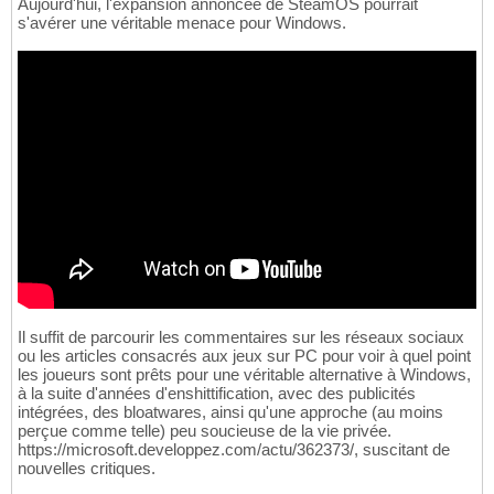
Aujourd'hui, l'expansion annoncée de SteamOS pourrait
s'avérer une véritable menace pour Windows.
Il suffit de parcourir les commentaires sur les réseaux sociaux
ou les articles consacrés aux jeux sur PC pour voir à quel point
les joueurs sont prêts pour une véritable alternative à Windows,
à la suite d'années d'enshittification, avec des publicités
intégrées, des bloatwares, ainsi qu'une approche (au moins
perçue comme telle) peu soucieuse de la vie privée.
https://microsoft.developpez.com/actu/362373/, suscitant de
nouvelles critiques.