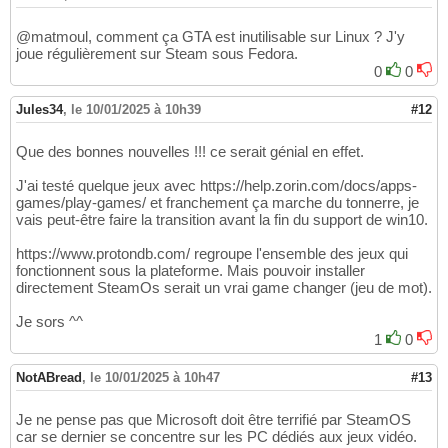
@matmoul, comment ça GTA est inutilisable sur Linux ? J'y
joue régulièrement sur Steam sous Fedora.
0
0
Jules34
,
le 10/01/2025 à 10h39
#12
Que des bonnes nouvelles !!! ce serait génial en effet.
J'ai testé quelque jeux avec https://help.zorin.com/docs/apps-
games/play-games/ et franchement ça marche du tonnerre, je
vais peut-être faire la transition avant la fin du support de win10.
https://www.protondb.com/ regroupe l'ensemble des jeux qui
fonctionnent sous la plateforme. Mais pouvoir installer
directement SteamOs serait un vrai game changer (jeu de mot).
Je sors ^^
1
0
NotABread
,
le 10/01/2025 à 10h47
#13
Je ne pense pas que Microsoft doit être terrifié par SteamOS
car se dernier se concentre sur les PC dédiés aux jeux vidéo.