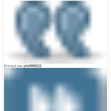
Envoyé par
phil995511