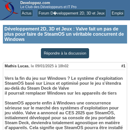
Developpez.com
Le Club des Développeurs et IT Pro
Actus
Forum D�veloppement 2D, 3D et Jeux
Emploi
Développement 2D, 3D et Jeux
:
Valve fait un pas de
plus pour faire de SteamOS un véritable concurrent de
Windows
Répondre à la discussion
Mathis Lucas
,
le 09/01/2025 à 18h02
#1
Vers la fin du jeu sur Windows ? Le système d'exploitation
SteamOS basé sur Linux et optimisé pour le jeu s'étendra
au-delà du Steam Deck de Valve
il pourrait remplacer Windows sur les appareils de tiers
SteamOS apporte enfin à Windows une concurrence
sérieuse sur le marché des systèmes d'exploitation pour
jeu vidéo. Valve a annoncé au CES 2025 que SteamOS,
initialement développé pour sa console de jeu portable
Steam Deck, deviendra totalement agnostique en matière
d'appareils. Cela signifie que SteamOS pourra être installé