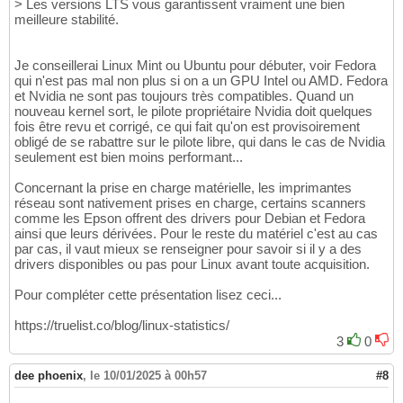
> Les versions LTS vous garantissent vraiment une bien
meilleure stabilité.
Je conseillerai Linux Mint ou Ubuntu pour débuter, voir Fedora
qui n'est pas mal non plus si on a un GPU Intel ou AMD. Fedora
et Nvidia ne sont pas toujours très compatibles. Quand un
nouveau kernel sort, le pilote propriétaire Nvidia doit quelques
fois être revu et corrigé, ce qui fait qu'on est provisoirement
obligé de se rabattre sur le pilote libre, qui dans le cas de Nvidia
seulement est bien moins performant...
Concernant la prise en charge matérielle, les imprimantes
réseau sont nativement prises en charge, certains scanners
comme les Epson offrent des drivers pour Debian et Fedora
ainsi que leurs dérivées. Pour le reste du matériel c'est au cas
par cas, il vaut mieux se renseigner pour savoir si il y a des
drivers disponibles ou pas pour Linux avant toute acquisition.
Pour compléter cette présentation lisez ceci...
https://truelist.co/blog/linux-statistics/
3
0
dee phoenix
,
le 10/01/2025 à 00h57
#8