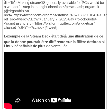
dir="ltr">Making steamOS generally available for PCs would be
a wonderful step in the right direction.</p>&mdash; drgambit
(@drgambit) <a
href="https://twitter.com/drgambit/status/1876713829016416313?
ref_src=twsrc%5Etfw">January 7, 2025</a></blockquote>
<script async src="https://platform.twitter.com/widgets.js"
charset="utf-8"></script> [/Tweet]
Lexemple de la Steam Deck était déjà une illustration de ce
que la donne pourrait être différente sur la filière desktop si
Linux bénéficiait de plus de vente liée