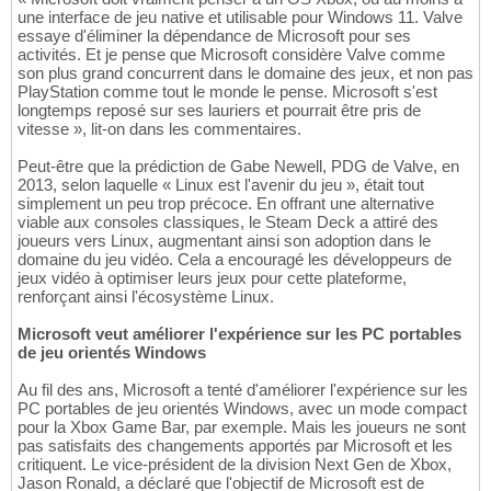
une interface de jeu native et utilisable pour Windows 11. Valve
essaye d'éliminer la dépendance de Microsoft pour ses
activités. Et je pense que Microsoft considère Valve comme
son plus grand concurrent dans le domaine des jeux, et non pas
PlayStation comme tout le monde le pense. Microsoft s'est
longtemps reposé sur ses lauriers et pourrait être pris de
vitesse », lit-on dans les commentaires.
Peut-être que la prédiction de Gabe Newell, PDG de Valve, en
2013, selon laquelle « Linux est l'avenir du jeu », était tout
simplement un peu trop précoce. En offrant une alternative
viable aux consoles classiques, le Steam Deck a attiré des
joueurs vers Linux, augmentant ainsi son adoption dans le
domaine du jeu vidéo. Cela a encouragé les développeurs de
jeux vidéo à optimiser leurs jeux pour cette plateforme,
renforçant ainsi l'écosystème Linux.
Microsoft veut améliorer l'expérience sur les PC portables
de jeu orientés Windows
Au fil des ans, Microsoft a tenté d'améliorer l'expérience sur les
PC portables de jeu orientés Windows, avec un mode compact
pour la Xbox Game Bar, par exemple. Mais les joueurs ne sont
pas satisfaits des changements apportés par Microsoft et les
critiquent. Le vice-président de la division Next Gen de Xbox,
Jason Ronald, a déclaré que l'objectif de Microsoft est de