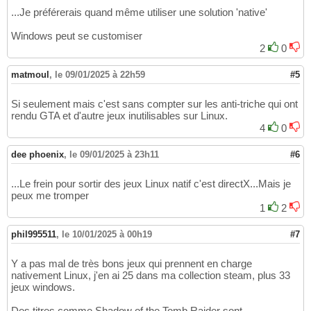
...Je préférerais quand même utiliser une solution 'native'
Windows peut se customiser
2
0
matmoul
,
le 09/01/2025 à 22h59
#5
Si seulement mais c'est sans compter sur les anti-triche qui ont
rendu GTA et d'autre jeux inutilisables sur Linux.
4
0
dee phoenix
,
le 09/01/2025 à 23h11
#6
...Le frein pour sortir des jeux Linux natif c'est directX...Mais je
peux me tromper
1
2
phil995511
,
le 10/01/2025 à 00h19
#7
Y a pas mal de très bons jeux qui prennent en charge
nativement Linux, j'en ai 25 dans ma collection steam, plus 33
jeux windows.
Des titres comme Shadow of the Tomb Raider sont