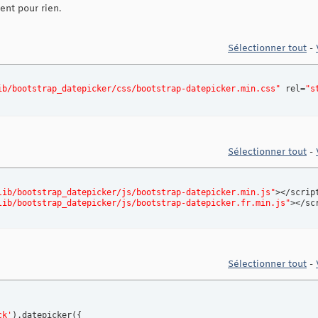
ent pour rien.
Sélectionner tout
-
ib/bootstrap_datepicker/css/bootstrap-datepicker.min.css"
 rel=
"s
Sélectionner tout
-
lib/bootstrap_datepicker/js/bootstrap-datepicker.min.js"
></script
lib/bootstrap_datepicker/js/bootstrap-datepicker.fr.min.js"
></sc
Sélectionner tout
-
ck'
)
.datepicker
(
{