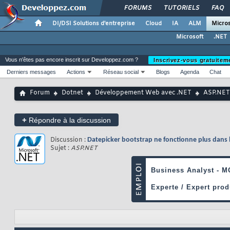
FORUMS
TUTORIELS
FAQ
DI/DSI Solutions d'entreprise
Cloud
IA
ALM
Micros
Microsoft
.NET
Vous n'êtes pas encore inscrit sur Developpez.com ?
Inscrivez-vous gratuitem
Derniers messages
Actions
Réseau social
Blogs
Agenda
Chat
Forum
Dotnet
Développement Web avec .NET
ASP.NET
+
Répondre à la discussion
Discussion :
Datepicker bootstrap ne fonctionne plus dans le
Sujet :
ASP.NET