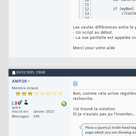
10
11
        if (myBool 
12
            //Coule
13
14
            Icon.st
15
Les seules différences entre le 
            Icon.cl
16
            Icon.ti
17
- Un script au début.
          }

18
- La vue partielle est appelée vi
        else {

19
            Icon.st
20
Merci pour votre aide
            Icon.cl
21
            Icon.ti
22
         }

23
    };

24
</script>

25
03/01/2025,
13h58
26
27
AMP29
<table class="mesar
28
    <thead>

29
Membre éclairé
        <tr style="
30
Bon, comme cela arrive régulière
            <th cla
31
recherche.
            <th cla
32
            <th cla
33
autre
J'ai trouvé la solution.
            <th cla
34
Inscrit en
Janvier 2015
        </tr>

Et je n'aurais pas pu l'inventer...
35
Messages
240
    </thead>

36
    <tr>

37
        <td class="
38
Place a jquery.js inside head t
        </td>

39
page which you are showing as