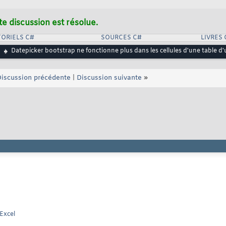
  todayBtn: 
"linked"
,

  orientation: 
"bottom auto"
,

te discussion est résolue.


ORIELS C#
SOURCES C#
LIVRES 
Datepicker bootstrap ne fonctionne plus dans les cellules d'une table d'
iscussion précédente
|
Discussion suivante
»
 Excel