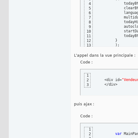
            todayB
4
            clearB
5
            langua
6
            multid
7
            todayH
8
            autocl
9
            startD
10
            todayB
11
}
12
)
;

13
</script>
14
L'appel dans la vue principale :
Code :
1
    <div id=
"Vendeu
2
    </div>
3
puis ajax :
Code :
1
var
 MainPa
2