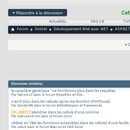
                  
23
                  
24
+
25
Cet
Répondre à la discussion
}
)
;
26
}
)
;

27
Actualités
FAQ C#
TUT
}
;
28
Forum
Dotnet
Développement Web avec .NET
ASP.NET
«
D
Discussions similaires
le caractère générique * ne fonctionne plus dans les requêtes
Par fabrice13 dans le forum Requêtes et SQL.
n'ecrit plus dans les cellules apres ma fonction (PHPExcel)
Par bender86 dans le forum Bibliothèques et frameworks
[XL-2007]
Calendrier dans les cellule d'une colonne
Par manuseverine dans le forum Excel
Utiliser en VBA les fonctions accessibles dans les cellules d'une feuille
Par zakuli dans le forum Macros et VBA Excel