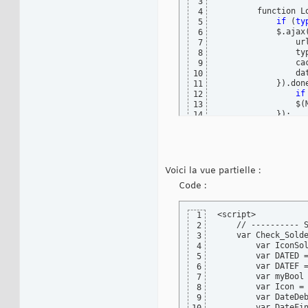
3
        function L
4
if
(
ty
5
            $.ajax
6
                ur
7
                ty
8
                ca
9
                da
10
}
)
.don
11
if
12
                $
(
13
}
)
;

14
}
;
15
Voici la vue partielle :
Code :
<script>

1
    // ---------- S
2
    var Check_Solde
3
        var IconSol
4
        var DATED =
5
        var DATEF =
6
        var myBool 
7
        var Icon = 
8
        var DateDeb
9
        var DateFin