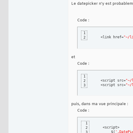
Le datepicker n'y est probablem
Code :
1
    <link href=
"~/l
2
et
Code :
1
    <script src=
"~/
2
    <script src=
"~/
3
puis, dans ma vue principale :
Code :
1
    <script>

2
        $
(
'.DatePi
3