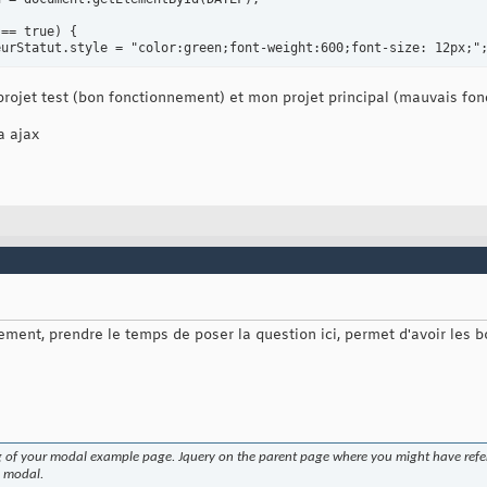
== true) {

urStatut.style = "color:green;font-weight:600;font-size: 12px;";
yle = "margin-left: 5px; cursor: pointer;color:lightgray;font-si
projet test (bon fonctionnement) et mon projet principal (mauvais fon
assList = "fa-solid fa-check";

tle = "Appliquer les soldes";

a ajax
yle = "margin-left: 5px; margin-right: 3px; cursor: pointer;colo
assList = "fa-solid fa-square-check";

tle = "Supprimer les soldes";

ticles_table">

background-color:#f2f2f2; border:1px solid;border-color:gray;">

ment, prendre le temps de poser la question ici, permet d'avoir les b
ss="titre-table" style="min-width:100px;">Image</th>

ss="titre-table" style="min-width:100px;">Nom</th>

ss="titre-table" style="min-width:200px;">Référence</th>

ss="titre-table" style="min-width:200px;">Votre Réf.</th>

ligne-table">

ag of your modal example page. Jquery on the parent page where you might have refere
 modal.