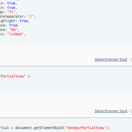
tn: 
true
,

tn: 
true
,

ge: 
"fr"
,

ateSeparator: 
"/"
,

ighlight: 
true
,

ose: 
true
,

ate: 
"0d"
,

tn: 
"linked"
,

Sélectionner tout
-
rPartialView"
 >

Sélectionner tout
-
rtial = document.getElementById
(
'VendeurPartialView'
)
;
