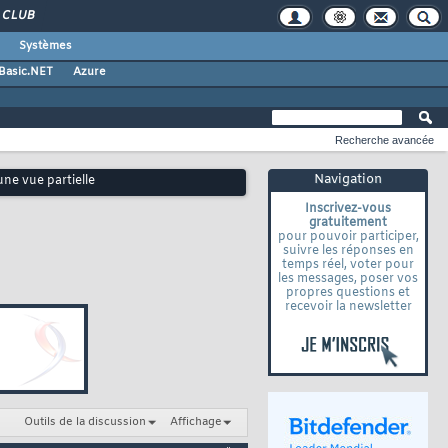
CLUB
Systèmes
 Basic.NET
Azure
Recherche avancée
Navigation
une vue partielle
Inscrivez-vous
gratuitement
pour pouvoir participer,
suivre les réponses en
temps réel, voter pour
les messages, poser vos
propres questions et
recevoir la newsletter
Outils de la discussion
Affichage