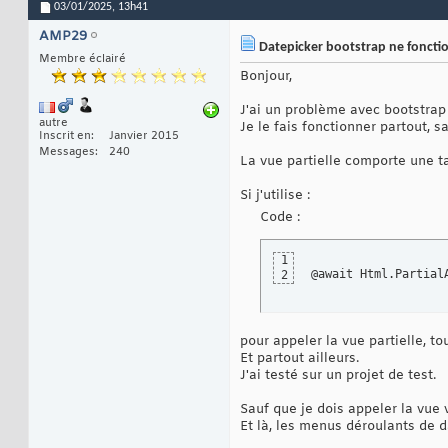
03/01/2025,
13h41
AMP29
Datepicker bootstrap ne fonction
Membre éclairé
Bonjour,
J'ai un problème avec bootstrap
autre
Je le fais fonctionner partout, sa
Inscrit en
Janvier 2015
Messages
240
La vue partielle comporte une ta
Si j'utilise :
Code :
1
@await Html.Partial
2
pour appeler la vue partielle, to
Et partout ailleurs.
J'ai testé sur un projet de test.
Sauf que je dois appeler la vue 
Et là, les menus déroulants de d