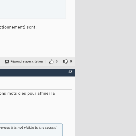


ze: 20px;"

ctionnement) sont :
r:green;font-size: 40px;"

Répondre avec citation
0
0
#2
ons mots clés pour affiner la
nced it is not visible to the second