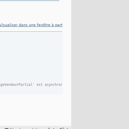
le="cursor: pointer;" class="DatePick">
Visualiser dans une fenêtre à part
le="cursor: pointer;" class="DatePick">
ngeVendeurPartial' est asynchrone.