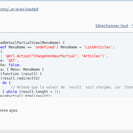
ligne-table">

ons/...er-ajax-loaded
ligne-table">

nput type="text" id="date" placeholder="Choisissez une date" sty
Sélectionner tout
-
ligne-table">

nput type="text" id="date" placeholder="Choisissez une date" sty
oadDetailPartialView
(
MenuName
)
{
peof
 MenuName == 
'undefined'
)
 MenuName = 
'ListArticles'
;

(
{
l: 
'@Url.Action("ChangeVendeurPartial", "Articles")'
,

pe: 
'GET'
,

che: 
false
,

ta: 
{
 Menu: MenuName 
}
e
(
function 
(
result
)
{
(
result.redirectTo
)
do
{
// Attend que la valeur de 'result' soit chargée, car 'Cha
}
while
(
result.lenght < 
1
)
;

MainPartial
)
.html
(
result
)
;

'.DatePick'
)
.datepicker
(
{
 pickTime: 
false
, 

  todayBtn: 
true
,

  clearBtn: 
true
,

onse ajax.
  language: 
"fr"
,

  multidateSeparator: 
"/"
,

  todayHighlight: 
true
,

  autoclose: 
true
,

  startDate: 
"0d"
,
