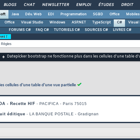
BLOGS
CHAT
NEWSLETTER
EMPLOI
ÉTUDES
DROIT
oft
Java
Dév. Web
EDI
Programmation
SGBD
Office
Mobiles
Office
Visual Studio
Windows
ASP.NET
TypeScript
C#
Visual
FORUMS C#
FAQ C#
TUTORIELS C#
SOURCES C#
LIVRES C#
ent !
Règles
Datepicker bootstrap ne fonctionne plus dans les cellules d'une table d'
s cellules d'une table d'une vue partielle