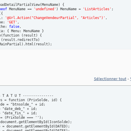
oadDetailPartialView
(
MenuName
)
{
peof
 MenuName == 
'undefined'
)
 MenuName = 
'ListArticles'
;

(
{
l: 
'@Url.Action("ChangeVendeurPartial", "Articles")'
,

pe: 
'GET'
,

che: 
false
,

ta: 
{
 Menu: MenuName 
}
e
(
function 
(
result
)
{
(
result.redirectTo
)
MainPartial
)
.html
(
result
)
;

Sélectionner tout
-
 T A T U T ---------------

s = function (PrixSolde, id) {

de = "btnsolde_" + id;

 "date_deb_" + id;

 "date_fin_" + id;

= (PrixSolde === '');

document.getElementById(IconSolde);

 = document.getElementById(DATED);

 = document.getElementById(DATEF);
